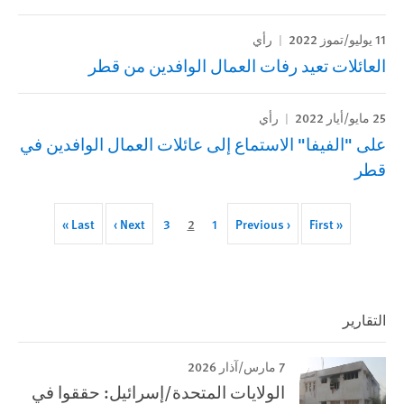
11 يوليو/تموز 2022
رأي
العائلات تعيد رفات العمال الوافدين من قطر
25 مايو/أيار 2022
رأي
على "الفيفا" الاستماع إلى عائلات العمال الوافدين في
قطر
Last
Last »
Next
Next ›
Page
Current
3
2
Page
1
Previous
‹ Previous
First
Pagination
« First
page
page
page
page
page
التقارير
7 مارس/آذار 2026
الولايات المتحدة/إسرائيل: حققوا في