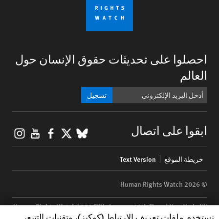
احصلوا على تحديثات حقوق الإنسان حول
العالم
تسجيل
gram
ouTube
Facebook
BlueSky
X
ابقوا على اتصال
Footer
خريطة الموقع
Text Version
menu
© 2026 Human Rights Watch
Human Rights Watch
| 350 Fifth Avenue, 34th Floor | New York,
NY
Human Rights Watch cookie preferences
نستخدم ملفات تعريف الارتباط (كوكيز)، وتقنيات التتبع،
10118-3299
USA
|
t
1.212.290.4700