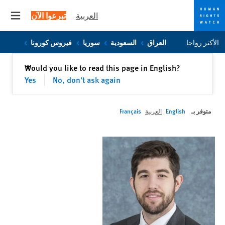
العربية
تبرعوا الآن
 menu
Skip
Skip
الأكثر رواجا
العراق
السعودية
سوريا
فيروس كورونا
to
to
cookie
main
إغلاق
Would you like to read this page in English?
✕
content
privacy
Yes
No, don't ask again
notice
متوفر بـ
English
العربية
Français