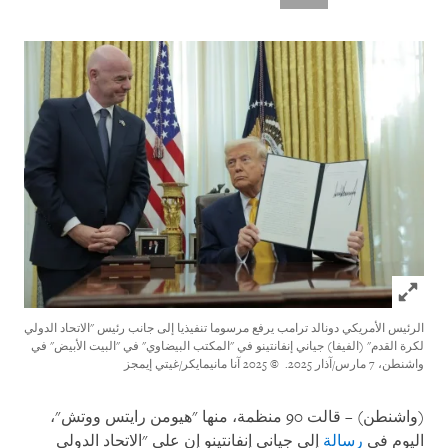
Click to expand Image
الرئيس الأمريكي دونالد ترامب يرفع مرسوما تنفيذيا إلى جانب رئيس "الاتحاد الدولي
لكرة القدم" (الفيفا) جياني إنفانتينو في "المكتب البيضاوي" في "البيت الأبيض" في
واشنطن، 7 مارس/آذار 2025.
© 2025 آنا مانيمايكر/غيتي إيمجز
(واشنطن) – قالت 90 منظمة، منها "هيومن رايتس ووتش"،
اليوم في
رسالة
إلى جياني إنفانتينو إن على "الاتحاد الدولي