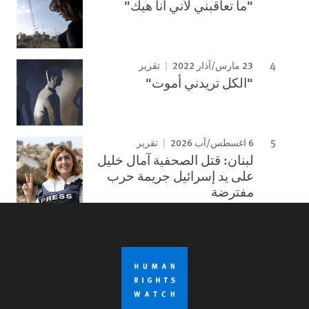
"ما تعاقبني لأني أنا هيك"
23 مارس/آذار 2022
تقرير
"الكل تريدني أموت"
6 اغسطس/آب 2026
تقرير
لبنان: قتل الصحفية آمال خليل
على يد إسرائيل جريمة حرب
مفترضة