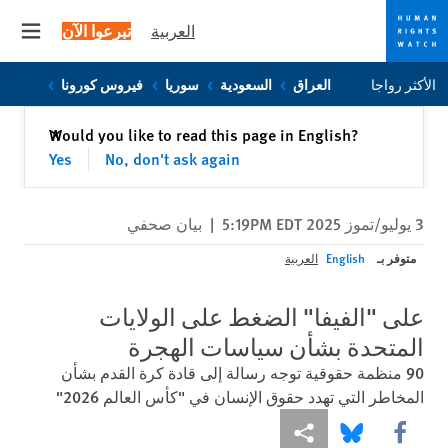
العربية
تبرعوا الآن
 menu
Skip
Skip
الأكثر رواجا
العراق
السعودية
سوريا
فيروس كورونا
to
to
cookie
main
إغلاق
Would you like to read this page in English?
✕
content
privacy
Yes
No, don't ask again
notice
3 يوليو/تموز 2025 5:19PM EDT
|
بيان صحفي
متوفر بـ
English
العربية
على "الفيفا" الضغط على الولايات
المتحدة بشأن سياسات الهجرة
90 منظمة حقوقية توجه رسالة إلى قادة كرة القدم بشأن
المخاطر التي تهدد حقوق الإنسان في "كأس العالم 2026"
Share this via Facebook
Share this via مشاركة
Share this via Bluesky