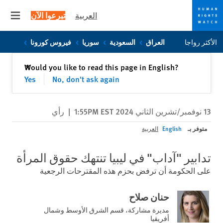
العربية
تبرعوا الآن
 menu
Skip
Skip
الأكثر رواجا
العراق
السعودية
سوريا
فيروس كورونا
to
to
cookie
main
إغلاق
Would you like to read this page in English?
✕
content
privacy
Yes
No, don't ask again
notice
13 نوفمبر/تشرين الثاني 2024 1:55PM EST
|
رأي
متوفر بـ
English
العربية
تدابير "آداب" في ليبيا تنتهك حقوق المرأة
على الحكومة أن ترفض بحزم هذه المقترحات الرجعية
حنان صلاح
مديرة مشاركة، قسم الشرق الأوسط وشمال
أفريقيا