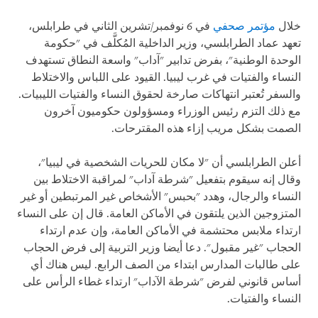
خلال
مؤتمر صحفي
في 6 نوفمبر/تشرين الثاني في طرابلس،
تعهد عماد الطرابلسي، وزير الداخلية المُكلَّف في "حكومة
الوحدة الوطنية"، بفرض تدابير "آداب" واسعة النطاق تستهدف
النساء والفتيات في غرب ليبيا. القيود على اللباس والاختلاط
والسفر تُعتبر انتهاكات صارخة لحقوق النساء والفتيات الليبيات.
مع ذلك التزم رئيس الوزراء ومسؤولون حكوميون آخرون
الصمت بشكل مريب إزاء هذه المقترحات.
أعلن الطرابلسي أن "لا مكان للحريات الشخصية في ليبيا"،
وقال إنه سيقوم بتفعيل "شرطة آداب" لمراقبة الاختلاط بين
النساء والرجال، وهدد "بحبس" الأشخاص غير المرتبطين أو غير
المتزوجين الذين يلتقون في الأماكن العامة. قال إن على النساء
ارتداء ملابس محتشمة في الأماكن العامة، وإن عدم ارتداء
الحجاب "غير مقبول". دعا أيضا وزير التربية إلى فرض الحجاب
على طالبات المدارس ابتداء من الصف الرابع. ليس هناك أي
أساس قانوني لفرض "شرطة الآداب" ارتداء غطاء الرأس على
النساء والفتيات.