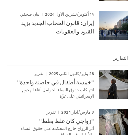
14 أكتوبر/تشرين الأول 2024
بيان صحفي
إيران: قانون الحجاب الجديد يزيد
القيود والعقوبات
التقارير
28 يناير/كانون الثاني 2025
تقرير
"خمسة أطفال في حاضنة واحدة"
انتهاكات حقوق النساء الحوامل أثناء الهجوم
الإسرائيلي على غزّة
3 مارس/آذار 2024
تقرير
"زواجي كان غلط بغلط"
أثر الزواج خارج المحكمة على حقوق النساء
والأطفال في العراق