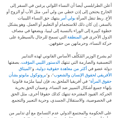
أعلن الطرابلسي أيضا أن النساء اللواتي يرغبن في السفر إلى
الخارج يحتجن إلى إذن خطي من ولي أمر، مثل الأب أو الزوج أو
الأخ. ربط تنقل المرأة
بولي أمر
ينتهك حق النساء الليبيات
بالسفر، إن كان ذلك للاستجمام أو التعليم أو العمل. وهو يشكل
خطوة كبيرة إلى الوراء بالنسبة إلى ليبيا، ويضعها في مصاف
الدول الأخرى في
المنطقة
التي تسمح للرجال بالسيطرة على
حركة النساء، وحرمانهن من حقوقهن.
لم يشرح الوزير المُكلَّف الأساس القانوني لهذه التدابير
التعسفية والصارمة التي تنتهك
الدستور الليبي المؤقت
. بصفتها
دولة عضو في
أكثر من معاهدة حقوقية دولية
، و"
الميثاق
الأفريقي لحقوق الإنسان والشعوب
"، و"
بروتوكول مابوتو بشأن
حقوق المرأة
" في أفريقيا الملحق به، فإن ليبيا ملزَمة قانونيا
بإنهاء جميع أشكال التمييز ضد النساء، وضمان الحق بحرية
الحركة. القيود المقترحة تنتهك كذلك حقوقا أخرى، مثل الحق
في الخصوصية، والاستقلال الجسدي، وحرية التعبير والتجمع.
على الحكومة والمجتمع الدولي عدم التسامح مع أي تدابير من