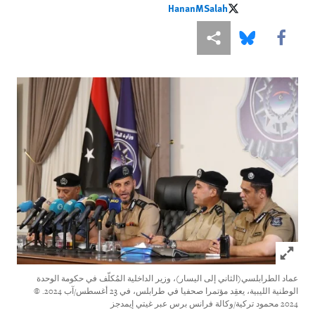
HananMSalah
HananMSalah
Share this via Facebook
Share this via مشاركة
Share this via Bluesky
Click to expand Image
عماد الطرابلسي(الثاني إلى اليسار)، وزير الداخلية المُكلّف في حكومة الوحدة
الوطنية الليبية، يعقِد مؤتمرا صحفيا في طرابلس، في 23 أغسطس/آب 2024.
©
2024 محمود تركية/وكالة فرانس برس عبر غيتي إيمدجز