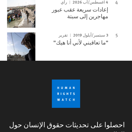
4 اغسطس/آب 2026
رأي
إعادات سريعة عقب عبور
مهاجرين إلى سبتة
3 سبتمبر/أيلول 2019
تقرير
"ما تعاقبني لأني أنا هيك"
احصلوا على تحديثات حقوق الإنسان حول