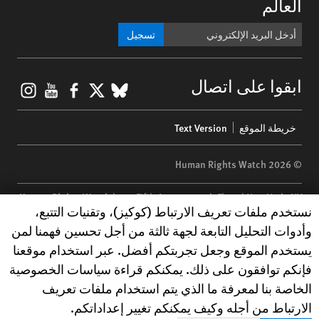
العالم
تسجيل
gram
ouTube
Facebook
BlueSky
X
ابقوا على اتصال
Footer
خريطة الموقع
Text Version
menu
© 2026 Human Rights Watch
Human Rights Watch
| 350 Fifth Avenue, 34th Floor | New York,
NY
Human Rights Watch cookie preferences
نستخدم ملفات تعريف الارتباط (كوكيز)، وتقنيات التتبع،
10118-3299
USA
|
t
1.212.290.4700
وأدوات التحليل التابعة لجهة ثالثة من أجل تحسين فهمنا لمن
Human Rights Watch
is a 501(C)(3) nonprofit registered in the US
يستخدم الموقع وجعل تجربتكم أفضل. عبر استخدام موقعنا
under EIN: 13-2875808
فإنكم توافقون على ذلك. يمكنكم قراءة سياسات الخصوصية
الخاصة بنا لمعرفة ما الذي يتم استخدام ملفات تعريف
الارتباط من أجله وكيف يمكنكم تغيير إعداداتكم.