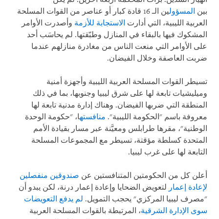
بين
المسؤول
ين الـ 16 قادة كبار أو عناصر من القوات المسلحة
العربية الليبية، التي أدارت
الاستجابة للأزمة
وأصدرت الأوامر
المشكوك فيها بالبقاء في المنازل وطبّقتها. لم يحاسَب أحد
على الأوامر التي منعت الناس من مغادرة منازلهم عندما
ضربت العاصفة وخلال الفيضان.
تسيطر القوات المسلحة العربية الليبية وأجهزة أمنية
وميليشيات تابعة لها على شرق ليبيا وجنوبها، بما في ذلك
المنطقة التي ضربها الفيضان. وهناك إدارة مدنية تابعة لها
معروفة باسم "الحكومة الليبية".
منافسته
ا، "حكومة الوحدة
الوطنية"، مقرها طرابلس ومعيَّنة عبر مسار بقيادة الأمم
المتحدة كسلطة مؤقتة، تسيطر مع المجموعات المسلحة
التابعة لها على غرب ليبيا.
أعلن كل من الحكومتين المتنافستين عن
صندوقين منفصلين
لإعادة إعمار
لتعويض الضحايا وإعادة إعمار درنة، لكن يبدو أن
"مصرف ليبيا المركزي" يحجب التمويل.
لم يدفع التعويضات
سوى الإدارة الشرقية
، المرتبطة بالقوات المسلحة العربية