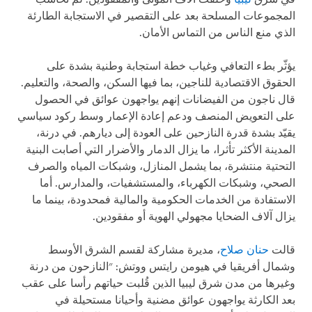
المجموعات المسلحة بعد على التقصير في الاستجابة الطارئة
الذي منع الناس من التماس الأمان.
يؤثّر بطء التعافي وغياب خطة استجابة وطنية بشدة على
الحقوق الاقتصادية للناجين، بما فيها السكن، والصحة، والتعليم.
قال ناجون من الفيضانات إنهم يواجهون عوائق في الحصول
على التعويض المنصف ودعم إعادة الإعمار وسط ركود سياسي
يقيّد بشدة قدرة النازحين على العودة إلى ديارهم. في درنة،
المدينة الأكثر تأثرا، ما يزال الدمار والأضرار التي أصابت البنية
التحتية منتشرة، بما يشمل المنازل، وشبكات المياه والصرف
الصحي، وشبكات الكهرباء، والمستشفيات، والمدارس. أما
الاستفادة من الخدمات الحكومية والمالية فمحدودة، بينما ما
يزال آلاف الضحايا مجهولي الهوية أو مفقودين.
قالت
حنان صلاح
، مديرة مشاركة لقسم الشرق الأوسط
وشمال أفريقيا في هيومن رايتس ووتش: "النازحون من درنة
وغيرها من مدن شرق ليبيا الذين قُلبت حياتهم رأسا على عقب
بعد الكارثة يواجهون عوائق مضنية وأحيانا مستحيلة في