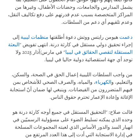
يشمل المدارس والجامعات، وحضانات الأطفال، وغيرها من
المراكز المتخصصة بسبب عدم قدرتهم على دفع تكاليف النقل،
وعدم تلقيهم أي دعم من السلطات.
دعمت
هيومن رايتس ووتش دعوة أطلقتها
منظمات ليبية
إلى
إجراء تحقيق دولي مستقل في كارثة درنة. انتهى تفويض "
البعثة
المستقلة لتقصي الحقائق في ليبيا
" في مارس/آذار 2023 ولا
توجد أي جهة استقصائية دولية حاليا في ليبيا.
من واجب السلطات الليبية إعمال الحق في الصحة، والسكن،
والتعليم، و
الكهرباء
، والمياه، والصرف الصحي للأشخاص بمن
فيهم المتضررون من الفيضانات. وينبغي لها ضمان أنّ استجابة
الإغاثة وإعادة الإعمار تحترم حقوق الناس.
قالت صلاح: "التحقيق المستقل في جميع أوجه كارثة درنة هو
وحده الذي يمكنه تسليط الضوء على مسؤولية الرسميّين في
انهيار السد والدور الأساس الذي لعبته المجموعات المسلحة
في إدارة الاستجابة التي أدت إلى هذا العدد المرتفع من