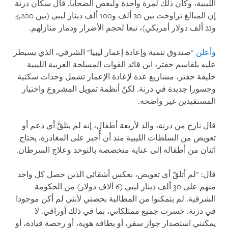
الليبية، وكان ذلك لمرة واحدة ولبعض الضحايا. قال سكان درنة
إن المبالغ تراوحت بين 20 ألف و100 ألف دينار ليبي (بين 4,200
و21 ألف دولار أمريكي)، تبعا لحجم الأضرار ودمار منازلهم.
وأعلن
"صندوق تنمية وإعادة إعمار ليبيا" الشرقي، الذي يسيطر
عليه بلقاسم حفتر، ابن قائد القوات المسلحة العربية الليبية
خليفة حفتر، مشاريع عدة لإعادة الإعمار تشمل وحدات سكنية
وجسورا جديدة في درنة. لكنّ أنظمة تمويل المشروع واختيار
المستفيدين غير واضحة.
قال نازح من درنة، والد لأربعة أطفال، إنه لم يتلقَّ أي دعم أو
تعويض من السلطات الليبية منذ أن أُجبر على المغادرة. يحتاج
اثنان من أطفاله إلى عناية متخصصة بالتوحد وعلاج السرطان.
قال: "لم أتلقّ أي تعويض، بعكس أشقائي الذين حصل كل واحد
منهم على 30 ألف دينار ليبي (6 آلاف دولار) من الحكومة
الشرقية. لم يتمكنوا من المطالبة بحصتي لأنني لم أكن موجودا
في درنة. خسرت جميع ممتلكاتي، بما في ذلك أوراقي. لا
يمكنني استصدار جواز سفر، أو بطاقة هوية، أو رخصة قيادة، أو