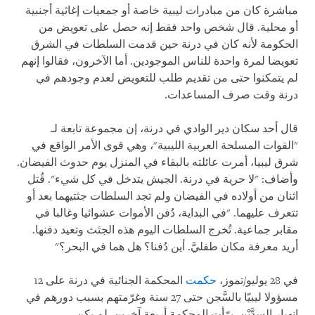
مباشرة كان من مبادرات ليبية خاصة أو جمعيات إغاثية أجنبية
أو محلية. قال شخص واحد فقط إنه حصل على تعويض من
الحكومة لأنه كان في درنة حين قدمت السلطات في الشرق
تعويضا لمرة واحدة للناس الموجودين. أما الآخرون، فقالوا إنهم
لم يتمكنوا حتى من تقديم طلب للتعويض لعدم وجودهم في
درنة وقت صرف المساعدات.
قال أحد سكان دير الوادي في درنة، إن مجموعة تابعة لـ
"القوات المسلحة العربية الليبية"، وهي قوى الأمر الواقع في
شرق ليبيا، أمرت عائلته بالبقاء في المنزل يوم حدوث الفيضان.
وأضاف: "لا حرية في درنة. الجيش يتدخل في كل شيء". قُتل
اثنان من أولاده في الفيضان ولم تجد السلطات جثتيهما بعد أو
تتعرف عليهما. "في البداية، دُفن الأموات عشوائيا وغالبا في
مقابر جماعية. تُخرج السلطات اليوم هذه الجثث وتعيد دفنها.
أريد معرفة مكان طفليَّ. أين دُفنا؟ هل هما في البحر؟"
في 28 يوليو/تموز،
حكمت
المحكمة الجنائية في درنة على 12
مسؤولا ليبيّا بالسَّجن حتى 27 سنة وغرّمتهم بسبب دورهم في
انهيار السدَّيْن. برّأت المحكمة أربعة آخرين. لم يكن