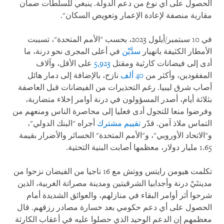
الحصول على أي نوع من دعم الدولة. ينبغي للسلطات ضمان
مقاربة منصفة لإعادة الإعمار وتعويض السكان".
في 10 سبتمبر/أيلول 2023، بحسب "الأمم المتحدة"، تسببت
الأمطار الكثيفة بانهيار
سدَّيْن
في أعلى المجرى نحو درنة، ما
أدى إلى فيضانات كارثية ومقتل
5,923
على الأقل، وآلاف
المفقودين، وأكثر من
40 ألف
نازح، بالإضافة إلى دمار هائل
أصاب شرق ليبيا. رغم التحذيرات من الفيضانات قبل العاصفة
بثلاثة أيام، أصدر المسؤولون في درنة أوامر إخلاء متضاربة،
وفرضوا منعا للتجول أدى فعليا إلى محاصرة الناس ومنعهم من
التماس ملاذ آمن. قدّر
تقييم مشترك
أجراه "البنك الدولي"،
و"الاتحاد الأوروبي"، و"الأمم المتحدة" الخسائر والأضرار بقيمة
1.65 مليار دولار، معظمها أصابت البنية التحتية.
تكلمت هيومن رايتس ووتش مع 16 ناجيا من الفيضان نزحوا من
مدينتَيْ درنة وأجدابيا الشرقيتين ومدينة مصراتة الغربية، الذين
شرحوا أثر أوامر البقاء في منازلهم، والعوائق الشديدة أمام
الحصول على أي دعم حكومي بعد خسارة مصادر رزقهم. قال
معظمهم إن الدعم الوحيد الذي حصلوا عليه في أعقاب الكارثة