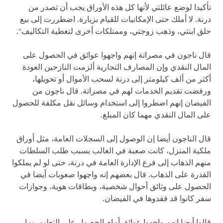
تأكيدا لوضع عائلتي لأنها كل هذه الأوراق يجب أن تصدر من
درنة. لا أملك حتى الإمكانيات للقيام بزيارة. اضطررت إلى بيع
حلق ابنتي، وذهب زوجتي، وممتلكات أخرى لتغطية التكاليف".
قال ناجون في مصراتة إنهم واجهوا عوائق في الحصول على
المال النقدي وإن المصارف التجارية ألزمت النازحين العودة
أكثر من ألف كيلومتر إلى درنة لسحب الأموال أو تحويلها،
ورفضت تقديم الخدمات لهم في مصراتة. قال ناجون من
الفيضان إنهم اضطروا إلى استخدام وسائل نقل مكلفة للحصول
على المال النقدي مهما كان المبلغ.
قال الناجون أيضا إن الوصول إلى السجلات العامة، مثل أوراق
ملكية المنزل، كانت صعبة في الغالب بسبب طلب السلطات
منهم الذهاب إلى فرع الإدارة العامة في درنة، حتى لو لم يملكوا
القدرة على الذهاب. قال بعضهم إنه واجهوا صعوبات أيضا في
الحصول على وثائق أحوال شخصية، وبطاقات هوية، وجوازات
سفر كانوا قد فقدوها في الفيضان.
قالوا أيضا إنهم واجهوا عوائق أمام الحصول على التعليم، بما