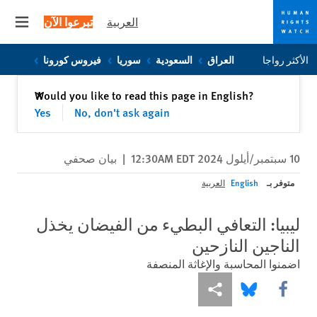
العربية
تبرعوا الآن
 menu
Skip
Skip
الأكثر رواجا
العراق
السعودية
سوريا
فيروس كورونا
to
to
cookie
main
إغلاق
Would you like to read this page in English?
✕
content
privacy
Yes
No, don't ask again
notice
10 سبتمبر/أيلول 2024 12:30AM EDT
|
بيان صحفي
متوفر بـ
English
العربية
ليبيا: التعافي البطيء من الفيضان يخذل
الناجين النازحين
اضمنوا المحاسبة والإغاثة المنصفة
Share this via Facebook
Share this via مشاركة
Share this via Bluesky