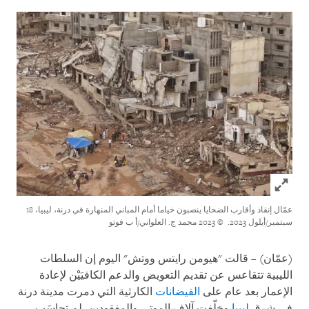
Click to expand Image
عمّال إنقاذ وأقارب الضحايا ينصبون خياما أمام المباني المنهارة في درنة، ليبيا، 18
سبتمبر/أيلول 2023.
© 2023 محمد ج. العلواني/أ ب فوتو
(عمّان) – قالت "هيومن رايتس ووتش" اليوم إن السلطات
الليبية تتقاعس عن تقديم التعويض والدعم الكافيَيْن لإعادة
الإعمار بعد عام على
الفيضانات
الكارثية التي دمرت مدينة درنة
في شرق
ليبيا
وخلّفت آلاف الموتى والمفقودين. لم تحاسَب