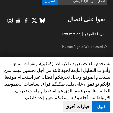
تسجيل
gram
ouTube
Facebook
BlueSky
X
ابقوا على اتصال
Footer
خريطة الموقع
Text Version
menu
© 2026 Human Rights Watch
Human Rights Watch
| 350 Fifth Avenue, 34th Floor | New York,
NY
Human Rights Watch cookie preferences
نستخدم ملفات تعريف الارتباط (كوكيز)، وتقنيات التتبع،
10118-3299
USA
|
t
1.212.290.4700
وأدوات التحليل التابعة لجهة ثالثة من أجل تحسين فهمنا لمن
Human Rights Watch
is a 501(C)(3) nonprofit registered in the US
يستخدم الموقع وجعل تجربتكم أفضل. عبر استخدام موقعنا
under EIN: 13-2875808
فإنكم توافقون على ذلك. يمكنكم قراءة سياسات الخصوصية
الخاصة بنا لمعرفة ما الذي يتم استخدام ملفات تعريف
الارتباط من أجله وكيف يمكنكم تغيير إعداداتكم.
خيارات أخرى
قبول