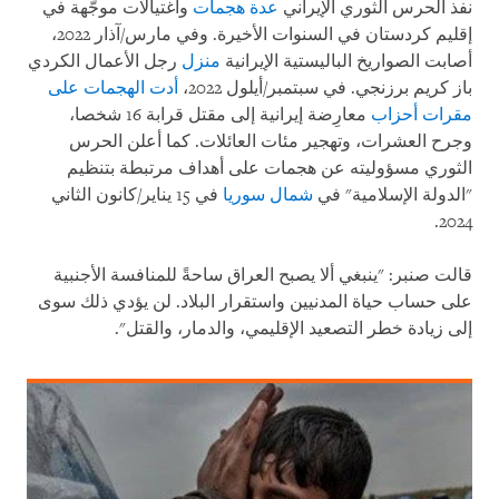
نفذ الحرس الثوري الإيراني
عدة هجمات
واغتيالات موجَّهة في
إقليم كردستان في السنوات الأخيرة. وفي مارس/آذار 2022،
أصابت الصواريخ الباليستية الإيرانية
منزل
رجل الأعمال الكردي
باز كريم برزنجي. في سبتمبر/أيلول 2022،
أدت الهجمات على
مقرات أحزاب
معارِضة إيرانية إلى مقتل قرابة 16 شخصا،
وجرح العشرات، وتهجير مئات العائلات. كما أعلن الحرس
الثوري مسؤوليته عن هجمات على أهداف مرتبطة بتنظيم
"الدولة الإسلامية" في
شمال سوريا
في 15 يناير/كانون الثاني
2024.
قالت صنبر: "ينبغي ألا يصبح العراق ساحةً للمنافسة الأجنبية
على حساب حياة المدنيين واستقرار البلاد. لن يؤدي ذلك سوى
إلى زيادة خطر التصعيد الإقليمي، والدمار، والقتل".