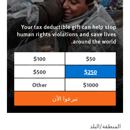
Your tax deductible gift can help stop
human rights violations and save lives
around the world.
$100
$50
$500
$250
Other
$1000
تبرعوا الآن
المنطقة/البلد