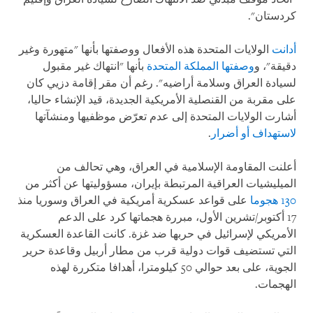
كردستان".
أدانت
الولايات المتحدة هذه الأفعال ووصفتها بأنها "متهورة وغير
دقيقة"، و
وصفتها المملكة المتحدة
بأنها "انتهاك غير مقبول
لسيادة العراق وسلامة أراضيه". رغم أن مقر إقامة دزيي كان
على مقربة من القنصلية الأمريكية الجديدة، قيد الإنشاء حاليا،
أشارت الولايات المتحدة إلى عدم تعرّض موظفيها ومنشآتها
لاستهداف أو أضرار
.
أعلنت المقاومة الإسلامية في العراق، وهي تحالف من
الميليشيات العراقية المرتبطة بإيران، مسؤوليتها عن أكثر من
130 هجوما
على قواعد عسكرية أمريكية في العراق وسوريا منذ
17 أكتوبر/تشرين الأول، مبررة هجماتها كرد على الدعم
الأمريكي لإسرائيل في حربها ضد غزة. كانت القاعدة العسكرية
التي تستضيف قوات دولية قرب من مطار أربيل وقاعدة حرير
الجوية، على بعد حوالي 50 كيلومترا، أهدافا متكررة لهذه
الهجمات.