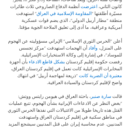
كانون الثاني،
اعترضت
أنظمة الدفاع الصاروخي ثلاث طائرات
مسيّرة أطلقتها "
المقاومة الإسلامية في العراق
" استهدفت
منطقة "مطار أربيل الدولي"، الذي يضم قوات عسكرية
أمريكية وعراقية، ما أدى إلى تعليق الملاحة الجوية مؤقتا.
أعلن "الحرس الثوري الإسلامي" الإيراني مسؤوليته عن الهجوم
على المنزل،
وأفاد
أن الهجمات استهدفت "مركز تجسس
للموساد"، في إشارة إلى وكالة الاستخبارات الإسرائيلية.
رفضت حكومة إقليم كردستان
بشكل قاطع الادعاء
بأن أجهزة
المخابرات الإسرائيلية كانت تعمل في إقليم كردستان العراق،
معتبرة أن الضربة كانت
"ذريعة لمهاجمة أربيل" في انتهاك
واضح لإقليم كردستان والسيادة العراقية.
قالت
سارة صنبر
، باحثة العراق في هيومن رايتس ووتش:
"بغض النظر عن الادعاءات الإيرانية بشأن الهجوم، تتبع عمليات
القتل هذه تاريخا طويلا من الاغتيالات التي نفذها الحرس الثوري
في مناطق سكنية في إقليم كردستان العراق واستهدفت
المدنيين. عدم محاسبة إيران على قتل المدنيين سيشجع المزيد