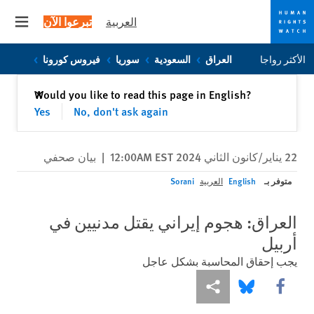
العربية
تبرعوا الآن
 menu
Skip
Skip
الأكثر رواجا
العراق
السعودية
سوريا
فيروس كورونا
to
to
cookie
main
إغلاق
Would you like to read this page in English?
✕
content
privacy
Yes
No, don't ask again
notice
22 يناير/كانون الثاني 2024 12:00AM EST
|
بيان صحفي
متوفر بـ
English
العربية
Sorani
العراق: هجوم إيراني يقتل مدنيين في
أربيل
يجب إحقاق المحاسبة بشكل عاجل
Share this via Facebook
Share this via مشاركة
Share this via Bluesky