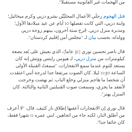
من الهجمات غير القانونية مستقبلا".
قتل الهجوم
رجلَي الأعمال المحليَّيْن بشرو دزيي وكرم ميخائيل؛
وابنة دزيي، التي كانت تفصلها 10 أيام عن عيد ميلادها الأول؛
ومدبرة منزل دزيي. جُرح ستة آخرون، بينهم زوجة دزيي
وولداه، بحسب
بيان
لـ "مجلس أمن إقليم كردستان".
قال ناصر تحسين نوري (31 عاما)، الذي يعيش على بُعد بضعة
كيلومترات من
منزل دزيي
، لـ هيومن رايتس ووتش إنه كان
يستعد للنوم عندما سمع الانفجارات. "سمعتُ القنبلة الأولى
الساعة 11:30 ليلا. كان الصوت مرتفعا جدا لدرجة أنني اعتقدت
أن شخصا ما هاجم منزلي وخلع الباب. ثم نهضت وخرجت
لأتفقد ما يجري، وسمعت صوت القنبلتين الثانية والثالثة. كان
المنزل يهتز".
قال نوري إن الانفجارات أعقبها إطلاق نار كثيف. قال، "لا أعرف
من أطلق النار، لكنه جاء من اتجاهين. ابني عمره 11 شهرا فقط،
كان خائفا جدا".