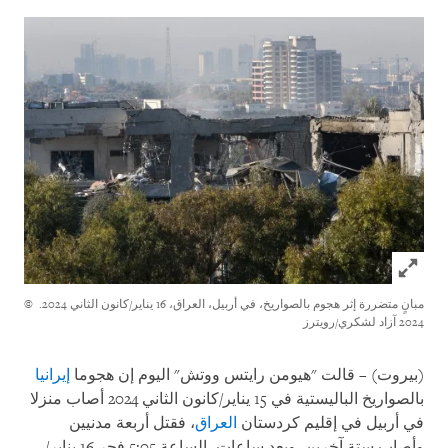
Click to expand Image
مبانٍ متضررة إثر هجوم بالصواريخ، في أربيل، العراق، 16 يناير/كانون الثاني 2024.
©
2024 آزاد لشكري/رويترز
(بيروت) – قالت "هيومن رايتس ووتش" اليوم إن هجوما
إيرانيا
بالصواريخ الباليستية في 15 يناير/كانون الثاني 2024 أصاب منزلا
في أربيل في إقليم كردستان
العراق
، فقتل أربعة مدنيين
وأصاب ستة آخرين. وبعد ساعات، الساعة 5:05 فجر 16 يناير/