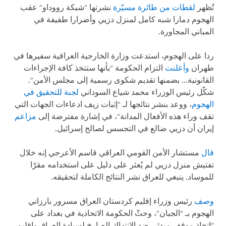
تُظهر
لقطات من طائرة مسيّرة
نشرتها "شبكة رووداو" عقب
الهجوم دمارا شبه كامل لمنزل دزيي وأضرارا طفيفة في
المباني المجاورة.
ردا على الهجوم، استدعت وزارة الخارجية العراقية سفيرها في
طهران
وأعلنت
التزام الحكومة "بأنها ستتخذ كافة الإجراءات
القانونية... بضمنها تقديم شكوى رسمية إلى مجلس الأمن".
شكّل رئيس الوزراء محمد شياع السوداني
لجنة للتحقيق في
الهجوم
، ووعد بنشر نتائجها لـ "إثبات زيف ادعاءات الجهات التي
تقف وراء هذه الأفعال المدانة"، في إشارة مفترضة إلى
مزاعم
إيران أن دزيي ضالع في التجسس لصالح إسرائيل.
قال
مستشار الأمن القومي العراقي قاسم الأعرجي إنه خلال
تفتيش منزل دزيي لم يُعثر على دليل على استخدامه مقرّا
للموساد. ينبغي للعراق نشر النتائج الكاملة لتحقيقه.
وصف
رئيس وزراء إقليم كردستان العراق مسرور بارزاني
الهجوم بـ "الجبان"، وحثّ الحكومة الاتحادية في بغداد على
"اتخاذ موقف مبدئي ضد الانتهاك الصارخ لسيادة العراق وإقليم