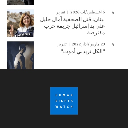
6 اغسطس/آب 2026
تقرير
لبنان: قتل الصحفية آمال خليل
على يد إسرائيل جريمة حرب
مفترضة
23 مارس/آذار 2022
تقرير
"الكل تريدني أموت"