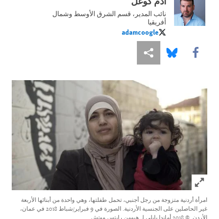
آدم كوغل
نائب المدير، قسم الشرق الأوسط وشمال
أفريقيا
adamcoogle
adamcoogle
Share this via Facebook
Share this via مشاركة
Share this via Bluesky
Click to expand Image
امرأة أردنية متزوجة من رجل أجنبي، تحمل طفلتها، وهي واحدة من أبنائها الأربعة
غير الحاصلين على الجنسية الأردنية. الصورة في 9 فبراير/شباط 2018 في عمان،
الأردن.
© 2018 أماندا بايلي لـ هيومن رايتس ووتش