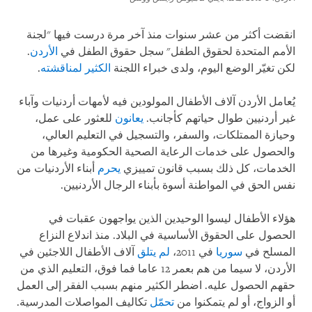
انقضت أكثر من عشر سنوات منذ آخر مرة درست فيها "لجنة
الأمم المتحدة لحقوق الطفل" سجل حقوق الطفل في
الأردن
.
لكن تغيّر الوضع اليوم، ولدى خبراء اللجنة
الكثير لمناقشته
.
يُعامل الأردن آلاف الأطفال المولودين فيه لأمهات أردنيات وآباء
غير أردنيين طوال حياتهم كأجانب.
يعانون
للعثور على عمل،
وحيازة الممتلكات، والسفر، والتسجيل في التعليم العالي،
والحصول على خدمات الرعاية الصحية الحكومية وغيرها من
الخدمات، كل ذلك بسبب قانون تمييزي
يحرم
أبناء الأردنيات من
نفس الحق في المواطنة أسوة بأبناء الرجال الأردنيين.
هؤلاء الأطفال ليسوا الوحيدين الذين يواجهون عقبات في
الحصول على الحقوق الأساسية في البلاد. منذ اندلاع النزاع
المسلح في
سوريا
في 2011،
لم يتلق
آلاف الأطفال اللاجئين في
الأردن، لا سيما من هم بعمر 12 عاما فما فوق، التعليم الذي من
حقهم الحصول عليه. اضطر الكثير منهم بسبب الفقر إلى العمل
أو الزواج، أو لم يتمكنوا من
تحمّل
تكاليف المواصلات المدرسية.