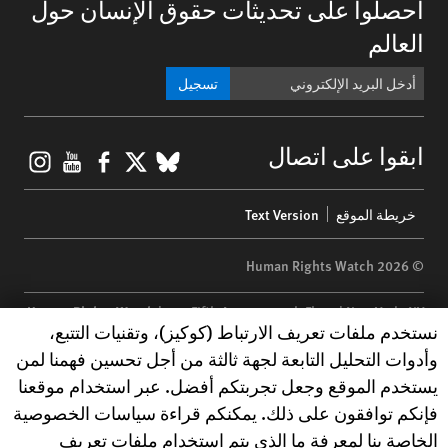
احصلوا على تحديثات حقوق الإنسان حول
العالم
تسجيل
gram
ouTube
Facebook
BlueSky
X
ابقوا على اتصال
Footer
خريطة الموقع
Text Version
menu
© 2026 Human Rights Watch
Human Rights Watch
| 350 Fifth Avenue, 34th Floor | New York,
NY
Human Rights Watch cookie preferences
نستخدم ملفات تعريف الارتباط (كوكيز)، وتقنيات التتبع،
10118-3299
USA
|
t
1.212.290.4700
وأدوات التحليل التابعة لجهة ثالثة من أجل تحسين فهمنا لمن
Human Rights Watch
is a 501(C)(3) nonprofit registered in the US
يستخدم الموقع وجعل تجربتكم أفضل. عبر استخدام موقعنا
under EIN: 13-2875808
فإنكم توافقون على ذلك. يمكنكم قراءة سياسات الخصوصية
الخاصة بنا لمعرفة ما الذي يتم استخدام ملفات تعريف