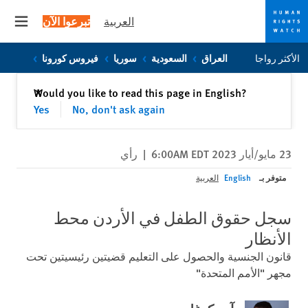
العربية
تبرعوا الآن
 menu
Skip
Skip
الأكثر رواجا
العراق
السعودية
سوريا
فيروس كورونا
to
to
cookie
main
إغلاق
Would you like to read this page in English?
✕
content
privacy
Yes
No, don't ask again
notice
23 مايو/أيار 2023 6:00AM EDT
|
رأي
متوفر بـ
English
العربية
سجل حقوق الطفل في الأردن محط
الأنظار
قانون الجنسية والحصول على التعليم قضيتين رئيسيتين تحت
مجهر "الأمم المتحدة"