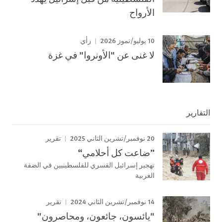
الأرواح
10 يوليو/تموز 2026
رأي
لا غنى عن "الأونروا" في غزة
التقارير
20 نوفمبر/تشرين الثاني 2025
تقرير
”ضاعت كل أحلامي“
تهجير إسرائيل القسري للفلسطينيين في الضفة
الغربية
14 نوفمبر/تشرين الثاني 2024
تقرير
"يائسون، جائعون، ومحاصرون"