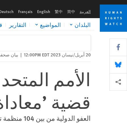
Skip
Skip
الأمم المتحدة: مزيد من المنظمات تتناول قضية ’معاداة السامية‘
to
to
العربية
简中
繁中
English
Français
Deutsch
cookie
main
content
privacy
البلدان
المواضيع
التقارير
ف
notice
Share this via Facebook
20 أبريل/نيسان 2023 12:00PM EDT
|
بيان صحف
Share this via Bluesky
الأمم المتحد
Share this via مشاركة
قضية ’معاداة
العفو الدولية من بين 104 منظمة تحث على عدم اعتماد تعريف مثير للجدل