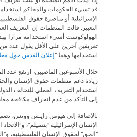
إذا أيدت الأمم المتحدة أو تبنت تعريف 
قد تسيء الحكومات والمحاكم استخدامه 
الإسرائيلية أو مناصرة حقوق الفلسطينيي
التعبير. قالت المنظمات إن التعريف الع
الهولوكوست أسيء استخدامه مرارا بهذه
تعريفين آخرين على الأقل يقول عدد من الع
استخدامها وهما "
إعلان القدس حول معاد
زيادة دعم منظمات حقوق الإنسان والحقو
استخدام التعريف العملي للتحالف الدول
إلى التأكد من عدم انحراف مكافحة معادا
بالإضافة إلى هيومن رايتس ووتش، تضم 
الإنسان الإسرائيلية "بتسيلم"، و"الاتحا
"الحق" لحقوق الإنسان الفلسطينية، و"الف