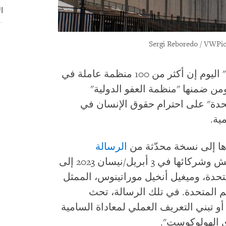
ا
(نيويورك) - قالت "هيومن رايتس ووتش" اليوم إن أكثر من 100 منظمة عاملة في
من ضمنها "منظمة العفو الدولية"
دة" على احترام حقوق الإنسان في
ية.
الرسالة
التي وجهتها هيومن رايتس ووتش وشركائها في 3 أبريل/نيسان 2023 إلى
متحدة، وميغيل أنخيل موراتينوس، الممثل
مم المتحدة. في تلك الرسالة، تحث
و تبني التعريف العملي لمعاداة السامية
ى الهولوكوست".