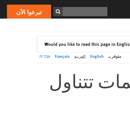
تبرعوا الآن
Print
ابحث
تبرعوا الآن
إغلاق
Would you like to read this page in Engli
✕
متوفر بـ
English
العربية
Français
עברית
مات تتناول