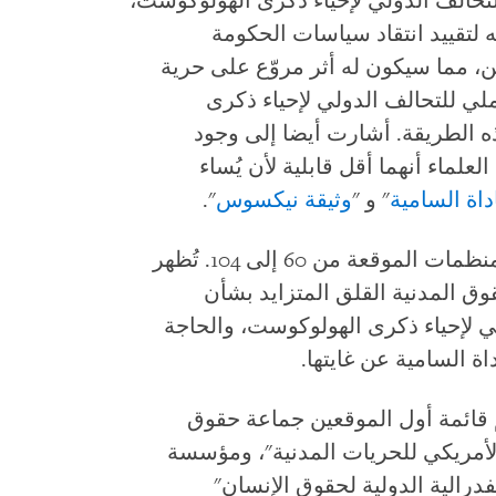
التحالف الدولي لإحياء ذكرى الهولوكوست،
لتقييد انتقاد سياسات الحكومة
ن، مما سيكون له أثر مروّع على حرية
ملي للتحالف الدولي لإحياء ذكرى
 الطريقة. أشارت أيضا إلى وجود
لماء أنهما أقل قابلية لأن يُساء
اة السامية
" و "
وثيقة نيكسوس
".
خلال الأسبوعين الماضيين، ارتفع عدد المنظمات الموقعة من 60 إلى 104. تُظهر
ق المدنية القلق المتزايد بشأن
ي لإحياء ذكرى الهولوكوست، والحاجة
ة السامية عن غايتها.
قائمة أول الموقعين جماعة حقوق
د الأمريكي للحريات المدنية"، ومؤسسة
درالية الدولية لحقوق الإنسان"