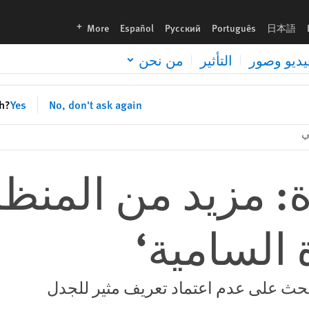
languages
More
Español
Русский
Português
日本語
يديو وصور
التأثير
من نحن
sh?
Yes
No, don't ask again
ي
ة: مزيد من المنظ
 السامية‘