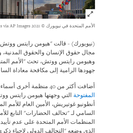
Click to expand Image
الأمم المتحدة في نيويورك
© 2021 Sergi Reboredo / VWPics via AP Images
مجال حقوق الإنسان والحقوق المدنية، و
وهيومن رايتس ووتش، تحث "الأمم المتح
جهودها الرامية إلى مكافحة معاداة السام
أضافت أكثر من 40 منظمة أخرى أسماءها إلى نسخة محدّثة من
المفتوحة
أنطونيو غوتيريش، الأمين العام للأمم ال
السامي لـ "تحالف الحضارات" التابع للأ
المنظمات الأمم المتحدة على عدم تأييد أ
الذي وضعه "التحالف الدولي لإحياء ذكر