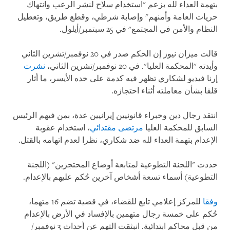
بتهمة العداء لله بزعم "استخدام سلاح لنشر الرعب وانتهاك
حريات العامة وأمنهم" وإصابة شرطي، وقطع طريق، وتعطيل
النظام والأمن في المجتمع" في 25 سبتمبر/أيلول.
قالت ميزان نيوز إن الحكم صدر في 20 نوفمبر/تشرين الثاني
وأيدته "المحكمة العليا". في 20 نوفمبر/تشرين الثاني،
نشرت
إرنا فيديو لشكاري تظهر فيه كدمة على خده الأيسر، ما أثار
قلقا بشأن معاملته أثناء احتجازه.
انتقد رجال دين وخبراء قانونيين إيرانيين عدة، بمن فيهم الرئيس
السابق للمحكمة العليا
مرتضى مقتدائي
، استخدام عقوبة
الإعدام بتهمة العداء لله ضد شكاري، نظرا لعدم اتهامه بالقتل.
حددت "اللجنة التطوعية لمتابعة أوضاع المحتجزين" (اللجنة
التطوعية) أسماء تسعة أشخاص آخرين حُكم عليهم بالإعدام.
وفقا
للمركز إعلامي تابع للقضاء، في قضية تضم 16 متهما،
حُكم على خمسة رجال متهمين بالإفساد في الأرض بالإعدام
من قبل محاكم ابتدائية. انبثقت التهم عن أحداث 3 نوفمبر/