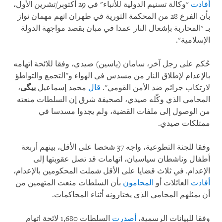
أفادت
"وكالة تسنيم الدولية للأنباء" في 29 أكتوبر/تشرين الأول،
بأن الفرع 28 من المحكمة الثورية في طهران اتهم مهمان نواز
بـ "المحاربة بإشعال النار عمدا في مبان بقصد مواجهة الدولة
الإسلامية".
حُكم على رجل آخر، سامان (ياسين) صيدي، وفقا للائحة اتهامه
بالإعدام لإطلاق النار من مسدس في الهواء و"التجمع والتواطؤ
لارتكاب جرائم ضد الأمن القومي".
قال
محمد إسماعيل
بیگی
،
المحامي الذي وكّله صيدي، لصحيفة شرق إن السلطات منعته
من الوصول إلى ملفات القضية، ولم يجدوا مسدسا في
ممتلكات صيدي.
وفقا للجنة التطوعية، واجه 37 شخصا على الأقل، بينهم أربعة
أطفال وناشطان سياسيان، اتهامات قد تصل عقوبتها إلى
الإعدام. في ثلاث قضايا على الأقل شملت المحكومين بالإعدام،
أفادت
العائلات أو
المحامون
بأن السلطات منعت المتهمين من
أن يمثلهم المحامي الذي يختارونه أثناء المحاكمات.
وفقا للبيانات الرسمية،
أصدرت
السلطات 1,680 لائحة اتهام