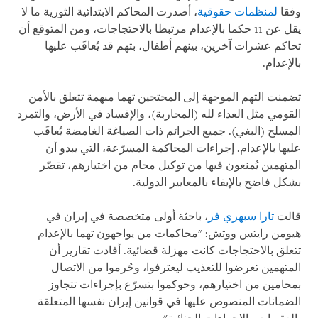
وفقا
لمنظمات حقوقية
، أصدرت المحاكم الابتدائية الثورية ما لا
يقل عن 11 حكما بالإعدام مرتبطا بالاحتجاجات، ومن المتوقع أن
تحاكم عشرات آخرين، بينهم أطفال، بتهم قد يُعاقَب عليها
بالإعدام.
تضمنت التهم الموجهة إلى المحتجين تهما مبهمة تتعلق بالأمن
القومي مثل العداء لله (المحاربة)، والإفساد في الأرض، والتمرد
المسلح (البغي). جميع الجرائم ذات الصياغة الغامضة يُعاقَب
عليها بالإعدام. إجراءات المحاكمة المسرّعة، التي يبدو أن
المتهمين يُمنعون فيها من توكيل محام من اختيارهم، تقصّر
بشكل فاضح بالإيفاء بالمعايير الدولية.
قالت
تارا سبهري فر
، باحثة أولى متخصصة في إيران في
هيومن رايتس ووتش: "محاكمات من يواجهون تهما بالإعدام
تتعلق بالاحتجاجات كانت مهزلة قضائية. أفادت تقارير أن
المتهمين تعرضوا للتعذيب ليعترفوا، وحُرموا من الاتصال
بمحامين من اختيارهم، وحوكموا بتسرّع بإجراءات تتجاوز
الضمانات المنصوص عليها في قوانين إيران نفسها المتعلقة