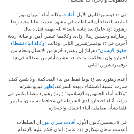
بالعقوبات والإجراءات الجنائية".
في 12 ديسمبر/كانون الأول،
أفادت
وكالة أنباء "ميزان نيوز"
التابعة للقضاء أن السلطات في مشهد أعدمت علنا مجيد رضا
رهنوَرد (23 عاما) بعد إدانته بالعداء لله بتهمة قتل دانيال
رضازاده وحسين زينال زاده، وكلاهما عنصرا أمن، وإصابة أربعة
آخرين في 17 نوفمبر/تشرين الثاني. وقالت "
وكالة أنباء نشطاء
حقوق الإنسان
" (هرانا) إن رهنورد حُرم من الاتصال بمحام من
اختياره وإن محاكمته بدأت بعد عشرة أيام من اعتقاله في 19
نوفمبر/تشرين الثاني.
أُعدم رهنورد بعد 13 يوما فقط من بدء المحاكمة، ولا يتضح كيف
سارت عملية الاستئناف بهذه السرعة.
يُظهر
فيديو نشرته
"وكالة أنباء الجمهورية الإسلامية" (إرنا) رهنورد مصابا بكسر في
ذراعه أثناء احتجازه لدى الشرطة في محافظة سمنان، ما يثير
قلقا بشأن معاملته أثناء اعتقاله واحتجازه.
في 8 ديسمبر/كانون الأول،
أفادت ميزان نيوز
أن السلطات
أعدمت ماهان شِكاري (23 عاما)، الذي حُكم عليه بالإعدام