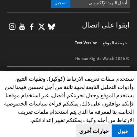
تسجيل
gram
ouTube
Facebook
BlueSky
X
ابقوا على اتصال
Footer
خريطة الموقع
Text Version
menu
© 2026 Human Rights Watch
Human Rights Watch
| 350 Fifth Avenue, 34th Floor | New York,
NY
Human Rights Watch cookie preferences
نستخدم ملفات تعريف الارتباط (كوكيز)، وتقنيات التتبع،
10118-3299
USA
|
t
1.212.290.4700
وأدوات التحليل التابعة لجهة ثالثة من أجل تحسين فهمنا لمن
Human Rights Watch
is a 501(C)(3) nonprofit registered in the US
يستخدم الموقع وجعل تجربتكم أفضل. عبر استخدام موقعنا
under EIN: 13-2875808
فإنكم توافقون على ذلك. يمكنكم قراءة سياسات الخصوصية
الخاصة بنا لمعرفة ما الذي يتم استخدام ملفات تعريف
الارتباط من أجله وكيف يمكنكم تغيير إعداداتكم.
خيارات أخرى
قبول