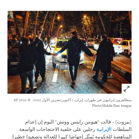
Click to expand Image
متظاهرون إيرانيون في طهران، إيران، 1 أكتوبر/تشرين الأول 2022.
© 2022 AP
Photo/Middle East Images
(بيروت) - قالت "هيومن رايتس ووتش" اليوم إن إعدام
السلطات
الإيرانية
رجلين على خلفية الاحتجاجات الواسعة
المناهضة للحكومة يُمثّل إجهاضا كبيرا للعدالة وتصعيدا خطيرا.