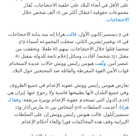
على الأقل في أنحاء البلاد على خلفية الاحتجاجات. تُقدّر
مجموعات حقوقية اعتقال أكثر من 18 ألف شخص خلال
الاحتجاجات
.
في 9 ديسمبر/كانون الأول،
قالت
هرانا إنه منذ بداية الاحتجاجات
في 16 نوفمبر/تشرين الثاني، سجلت المجموعة أسماء 479
شخصا قتلوا خلال الاحتجاجات، بينهم 68 طفلا، وتحققت من
مقتل 251 شخصا. أفادت وسائل إعلام تابعة للدولة بمقتل 61
عنصر أمن.
وثّقت
هيومن رايتس ووتش حالات عديدة لاستخدام
قوات الأمن القوة المفرطة والقاتلة ضد المحتجين حول البلاد.
تعارض هيومن رايتس ووتش عقوبة الإعدام في جميع الظروف
وفي جميع البلدان لأنها بطبيعتها قاسية ولا رجوع عنها. إيران هي
إحدى الدول التي تستخدم عقوبة الإعدام بوتيرة مرتفعة.
وفقا لـ
هرانا
، أعدمت السلطات 306 أشخاص بين 21 مارس/آذار و12
سبتمبر/أيلول. قالت هيومن رايتس ووتش إن على السلطات
الإيرانية وقف هذه المحاكمات فورا وإلغاء أحكام الإعدام.