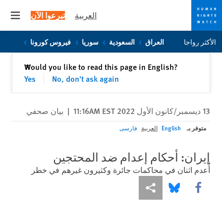
العربية
تبرعوا الآن
 menu
Skip
Skip
الأكثر رواجا
العراق
السعودية
سوريا
فيروس كورونا
to
to
cookie
main
إغلاق
Would you like to read this page in English?
✕
content
privacy
Yes
No, don't ask again
notice
13 ديسمبر/كانون الأول 2022 11:16AM EST
|
بيان صحفي
متوفر بـ
English
العربية
فارسی
إيران: أحكام إعدام ضد المحتجين
أُعدم اثنان في محاكمات جائرة وكثيرون غيرهم في خطر
Share this via Facebook
Share this via مشاركة
Share this via Bluesky