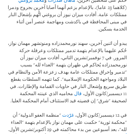
حُكم على شخصين آخرين،
ماهان صدرات
و
محمد بروغني
(كلاهما 23 عاما)، بالإعدام بزعم أنهما أصابا آخرين بجروح ودمرا
ممتلكات عامة. أفادت ميزان نيوز أن بروغني اتُّهم بإشعال النار
في مبنى المحافظة في باكدشت ومهاجمة عنصر أمن أثناء
الخدمة بسكين.
يبدو أن اثنين آخرين، سهند نورمحمدزاده ومنوتشهر مهمان نواز،
حُكم عليهما بالإعدام بتهمة تدمير ممتلكات وعرقلة حركة
المرور. في 7 نوفمبر/تشرين الثاني، أفادت ميزان نيوز أن
نورمحمدزاده يُحاكم في طهران بتهمة "العداء لله" بسبب
"تدمير وإحراق ممتلكات عامة بهدف زعزعة الأمن والنظام في
البلاد ومواجهة الحكومة الإسلامية". كما تتهمه السلطات بقطع
طريق سريع وإشعال النار في حاويات القمامة والإطارات. في
11 ديسمبر/كانون الأول،
قال
محاميه الذي عينته المحكمة
لصحيفة "شرق" إن قضيته قيد الاستئناف أمام المحكمة العليا.
في 12 ديسمبر/كانون الأول،
غرّدت
"منظمة العفو الدولية" أن
"محكمة ثورية" حكمت على مهمان نواز بالإعدام بتهمة "العداء
لله"، بعد أسبوعين من بدء محاكمته في 29 أكتوبر/تشرين الأول.