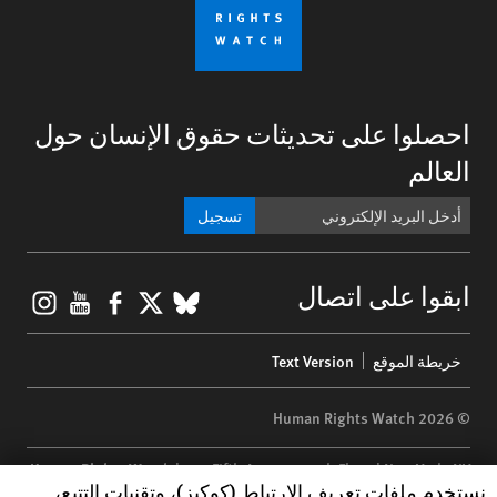
احصلوا على تحديثات حقوق الإنسان حول
العالم
تسجيل
gram
ouTube
Facebook
BlueSky
X
ابقوا على اتصال
Footer
خريطة الموقع
Text Version
menu
© 2026 Human Rights Watch
Human Rights Watch
| 350 Fifth Avenue, 34th Floor | New York,
NY
Human Rights Watch cookie preferences
نستخدم ملفات تعريف الارتباط (كوكيز)، وتقنيات التتبع،
10118-3299
USA
|
t
1.212.290.4700