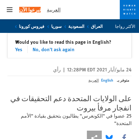
العربية
تبرعوا الآن
 menu
Skip
Skip
الأكثر رواجا
العراق
السعودية
سوريا
فيروس كورونا
to
to
cookie
main
إغلاق
Would you like to read this page in English?
✕
content
privacy
Yes
No, don't ask again
notice
24 مايو/أيار 2021 12:28PM EDT
|
رأي
متوفر بـ
English
العربية
على الولايات المتحدة دعم التحقيقات في
انفجار مرفأ بيروت
25 عضوا في "الكونغرس" يطالبون بتحقيق بقيادة "الأمم
المتحدة"
Share this via Facebook
Share this via مشاركة
Share this via Bluesky