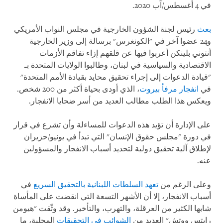
في 4 أغسطس/آب 2020.
بعث
رئيس لجنة الشؤون الخارجية في مجلس النواب الأمريكي
و24 عضوا آخر في "الكونغرس" برسالة إلى وزير الخارجية
أنتوني بلينكن أعربوا فيها عن قلقهم إزاء تفاقم الأزمات
الاقتصادية والسياسية في لبنان، وطالبوا الولايات المتحدة بـ
"قيادة الدعوات إلى إجراء تحقيق محايد بقيادة الأمم المتحدة"
في
انفجار مرفأ بيروت
، الذي أودى بحياة أكثر من 200 شخص.
ويعكس هذا الطلب مطالب العديد من أسر ضحايا الانفجار.
على الإدارة أن تؤيد هذه الدعوات للمساءلة وأن تشرع في قرار
في دورة "مجلس حقوق الإنسان" التي تبدأ في يونيو/حزيران
لإطلاق آلية تحقيق دولية لتحديد أسباب الانفجار والمسؤولين
عنه.
وعلى الرغم من
تعهد السلطات اللبنانية بالتحقيق السريع
في
أسباب الانفجار، إلا أن الأشهر التسعة التي انقضت على المأساة
شابها الكثير من العرقلة، والتهرب، والتأخير. وقد وثّقت "هيومن
رايتس ووتش" العديد من
الشوائب في التحقيقات
المحلية، ما