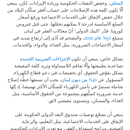
المحلي
، وخفض النفقات الحكومية وزيادة الإيرادات. لكن، ينبغي
ألّا تكون كلفة هذه الإصلاحات على حساب أفقر سكّان البلاد من
خلال خفض الإنفاق على الخدمات الاجتماعية ورفع أسعار
السلع الأساسية لدرجة لا يمكنهم تحمّلها. حتى قبل فيروس
كورونا، قدّر "البنك الدولي" أنّ معدّلات الفقر في لبنان
ستبلغ
50% عام 2020
، والتضخم قد أدّى إلى ارتفاع شديد في
أسعار الاحتياجات الضرورية، مثل الغذاء، والدواء، والخدمات.
بشكل خاص، ينبغي أن تكون
الإجراءات الضريبية الجديدة
تصاعدية بطبيعتها وألّا تفاقم اللامساواة وتزيد كلفة المعيشة
بشكل يقوّض الحقوق. أي تخفيضات في دعم قطاع الكهرباء،
المسؤول عن
40% من ديون لبنان
، يجب أن تسبقها خطّة إصلاح
شاملة تستمرّ في تأمين الكهرباء للسكّان الأكثر تهميشا، إذ إنّها
خدمة ضرورية لتمتُّعِهم بمجموعة من الحقوق الأساسية، مثل
الغذاء، والمسكن، ومستوى معيشي لائق.
ينبغي أن تشجّع توصيات صندوق النقد الدولي الحكومة على
الإنفاق على الخدمات الاجتماعية، مثل التعليم، والرعاية
الصحية، وبرامج استهداف الفقر، مع تعزيز الإيرادات الحكومية