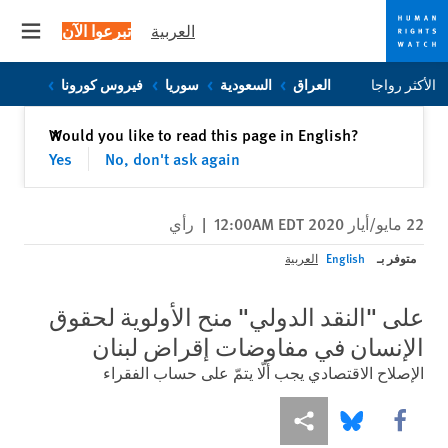
العربية
تبرعوا الآن
 menu
Skip
Skip
الأكثر رواجا
العراق
السعودية
سوريا
فيروس كورونا
to
to
cookie
main
إغلاق
Would you like to read this page in English?
✕
content
privacy
Yes
No, don't ask again
notice
22 مايو/أيار 2020 12:00AM EDT
|
رأي
متوفر بـ
English
العربية
على "النقد الدولي" منح الأولوية لحقوق
الإنسان في مفاوضات إقراض لبنان
الإصلاح الاقتصادي يجب ألّا يتمّ على حساب الفقراء
Share this via Facebook
Share this via مشاركة
Share this via Bluesky