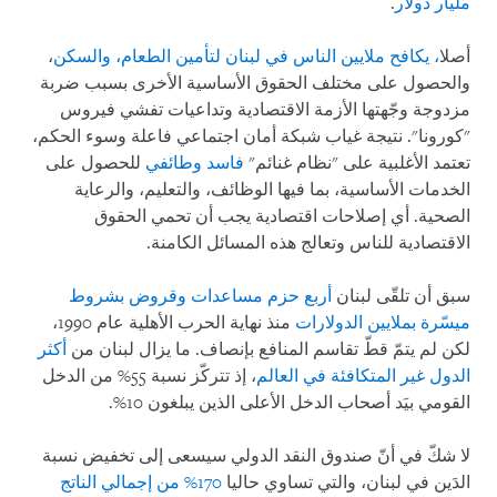
مليار دولار
.
أصلا
، يكافح ملايين الناس في لبنان لتأمين الطعام، والسكن
،
والحصول على مختلف الحقوق الأساسية الأخرى بسبب ضربة
مزدوجة وجّهتها الأزمة الاقتصادية وتداعيات تفشي فيروس
"كورونا". نتيجة غياب شبكة أمان اجتماعي فاعلة وسوء الحكم،
تعتمد الأغلبية على "نظام غنائم"
فاسد وطائفي
للحصول على
الخدمات الأساسية، بما فيها الوظائف، والتعليم، والرعاية
الصحية. أي إصلاحات اقتصادية يجب أن تحمي الحقوق
الاقتصادية للناس وتعالج هذه المسائل الكامنة.
سبق أن تلقّى لبنان
أربع حزم مساعدات وقروض بشروط
ميسّرة بملايين الدولارات
منذ نهاية الحرب الأهلية عام 1990،
لكن لم يتمّ قطّ تقاسم المنافع بإنصاف. ما يزال لبنان من
أكثر
الدول غير المتكافئة في العالم
، إذ تتركّز نسبة 55% من الدخل
القومي بيَد أصحاب الدخل الأعلى الذين يبلغون 10%.
لا شكّ في أنّ صندوق النقد الدولي سيسعى إلى تخفيض نسبة
الدَين في لبنان، والتي تساوي حاليا
170% من إجمالي الناتج