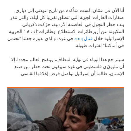
أنا الآن في عمّان، لست متأكدة من تاريخ عودتي إلى دياري.
صفارات الغارات الجوية التي تنطلق تقريبا كل ليلة، والتي تنذر
ببدء حظر التجول في العاصمة الأردنية، حرّكت ذكرياتي
المكبوتة عن أزيز
طائرات الاستطلاع
وطائرات
"إف
-
16" الحربية
الإسرائيلية خلال
قتال 2014
في غزة، والذي بدوره جعلنا "نحتمي
في أماكننا" لفترات طويلة.
سيتراجع هذا الوباء في نهاية المطاف، وينفتح العالم مجددا. إلا
أن مليونَ
ي
فلسطيني في غزة سيبقون تحت حظر من صنع
الإنسان، طالما أن إسرائيل تواصل فرض إغلاقها القاسي.