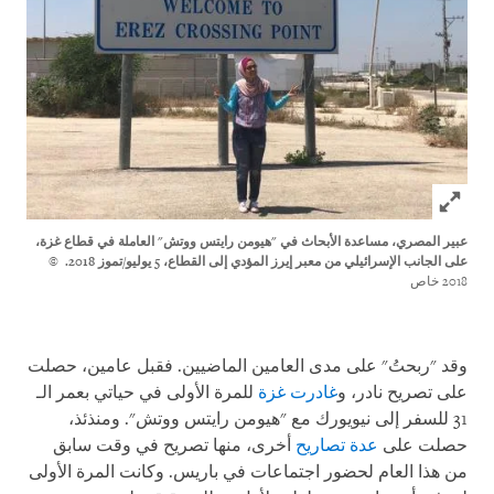
Click to expand Image
عبير المصري، مساعدة الأبحاث في "هيومن رايتس ووتش" العاملة في قطاع غزة،
على الجانب الإسرائيلي من معبر إيرز المؤدي إلى
القطاع، 5 يوليو/تموز 2018.
©
2018 خاص
وقد "ربحتُ" على مدى العامين الماضيين. فقبل عامين، حصلت
على تصريح نادر، و
غادرت غزة
للمرة الأولى في حياتي بعمر الـ
31 للسفر إلى نيويورك مع "هيومن رايتس ووتش". ومنذئذ،
حصلت على
عدة تصاريح
أخرى، منها تصريح في وقت سابق
من هذا العام لحضور اجتماعات في باريس. وكانت المرة الأولى