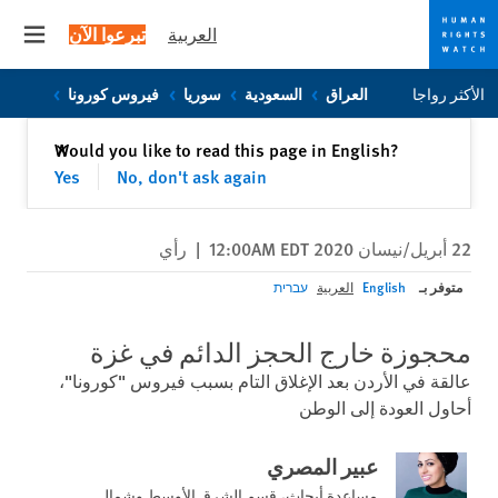
العربية
تبرعوا الآن
 menu
Skip
Skip
الأكثر رواجا
العراق
السعودية
سوريا
فيروس كورونا
to
to
cookie
main
إغلاق
Would you like to read this page in English?
✕
content
privacy
Yes
No, don't ask again
notice
22 أبريل/نيسان 2020 12:00AM EDT
|
رأي
متوفر بـ
English
العربية
עברית
محجوزة خارج الحجز الدائم في غزة
عالقة في الأردن بعد الإغلاق التام بسبب فيروس "كورونا"،
أحاول العودة إلى الوطن
عبير المصري
مساعدة أبحاث، قسم الشرق الأوسط وشمال