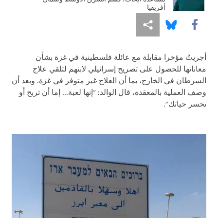
أفريقيا
Share this via Facebook
Share this via مشاركة
Share this via Bluesky
أجريتُ مؤخرا مقابلة مع عائلة فلسطينية في غزة بشأن
معاناتها للحصول على تصريح إسرائيلي لابنهم لتلقي علاج
السرطان في الخارج، بما أن العلاج غير متوفر في غزة. وبعد أن
وصف العملية بالمعقدة، قال الوالد: "إنها لعبة... إما أن تربح أو
تخسر حياتك".