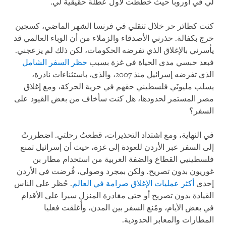
لي في أوروبا حيث خططت لأول عطلة حقيقية لي.
كنت كطائر حر خلال تنقلي في فرنسا الشهر الماضي، كسجين
خرج بكفالة. حذرني الأصدقاء والزملاء من أن الوباء العالمي قد
يأسرني بالإغلاق الذي تفرضه الحكومات، لكن ذلك لم يزعجني.
فبعد حبسي مدى الحياة في غزة بسبب
حظر السفر الشامل
الذي تفرضه إسرائيل منذ 2007، والذي، باستثناءات نادرة،
يسلب مليونَي فلسطيني حقهم في حرية الحركة، ومع إغلاق
مصر المستمر لحدودها، هل كنت سأخاف من بعض القيود على
السفر؟
في النهاية، ومع اشتداد التحذيرات، قطعتُ رحلتي. اضطررتُ
إلى السفر عبر الأردن للعودة إلى غزة، حيث أن إسرائيل تمنع
فلسطينيي القطاع والضفة الغربية من استخدام مطار بن
غوريون بدون تصريح. ولكن بمجرد وصولي، فُرضت في الأردن
إحدى
أكثر عمليات الإغلاق صرامة في العالم
. حُظر على الناس
القيادة بدون تصريح أو حتى مغادرة المنزل سيرا على الأقدام
في بعض الأيام، ومُنع السفر بين المدن، وأُغلقت فعليا
المطارات والمعابر الحدودية.