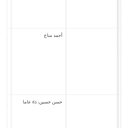
أحمد مناع
الان
أنشئ
القا
حسن حسين، 62 عاما
الان
أنشئ
القا
التو
أفكار