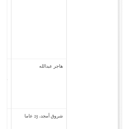
هاجر عبدالله
نشر 
والا
إرهاب
شروق أمجد، 23 عاما
نشر 
والا
إرهاب