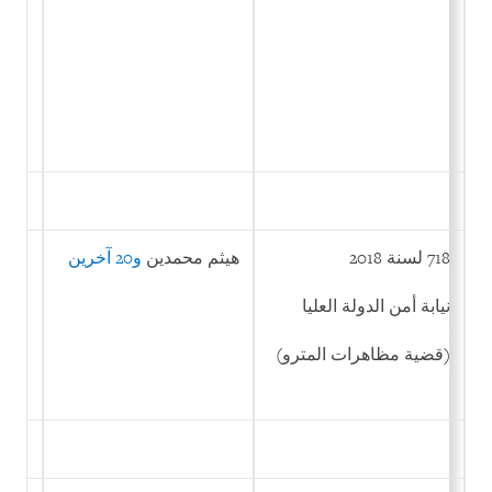
718 لسنة 2018
هيثم محمدين
و20 آخرين
مشار
في ت
والت
نيابة أمن الدولة العليا
(قضية مظاهرات المترو)