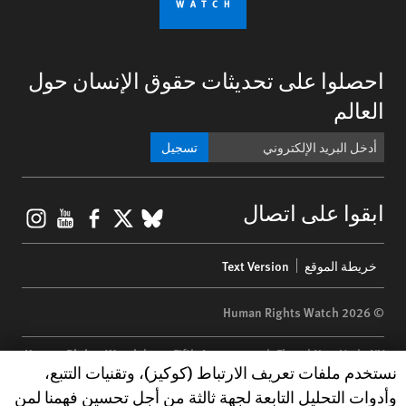
احصلوا على تحديثات حقوق الإنسان حول
العالم
تسجيل
gram
ouTube
Facebook
BlueSky
X
ابقوا على اتصال
Footer
خريطة الموقع
Text Version
menu
© 2026 Human Rights Watch
Human Rights Watch
| 350 Fifth Avenue, 34th Floor | New York,
NY
Human Rights Watch cookie preferences
نستخدم ملفات تعريف الارتباط (كوكيز)، وتقنيات التتبع،
10118-3299
USA
|
t
1.212.290.4700
وأدوات التحليل التابعة لجهة ثالثة من أجل تحسين فهمنا لمن