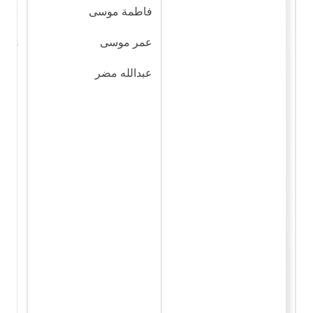
فاطمة موسى
نشر 
والا
إرهاب
عمر موسى
عبدالله مضر