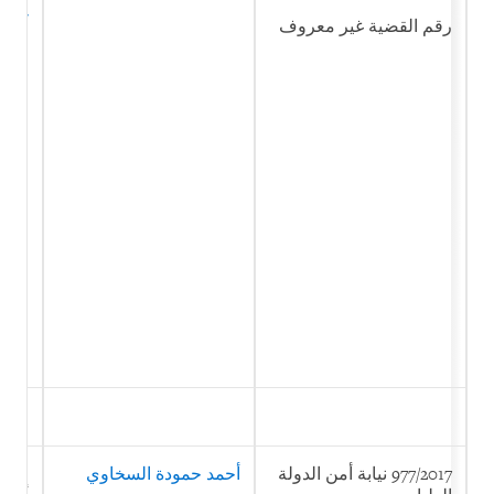
أخبا
كيان
رقم القضية غير معروف
لأمن
977/2017 نيابة أمن الدولة
أحمد حمودة السخاوي
الان