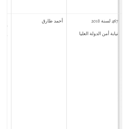
467 لسنة 2018
أحمد طارق
نشر 
تكدي
والا
نيابة أمن الدولة العليا
أنشئ
القا