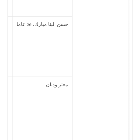
حسن البنا مبارك، 26 عاما
نشر 
إلى 
جماع
معتز ودنان
نشر 
والا
إرهاب