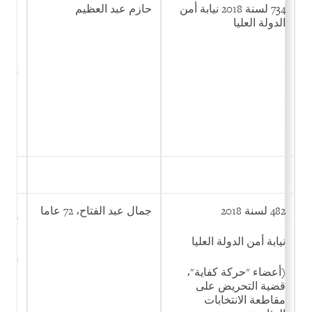
734 لسنة 2018 نيابة أمن
حازم عبد العظيم
مشار
الدولة العليا
في ت
استخ
للترو
الجم
أخبار
482 لسنة 2018
جمال عبد الفتاح، 72 عاما
الان
أنشئ
القا
نيابة أمن الدولة العليا
التو
أفكار
(أعضاء "حركة كفاية"،
والت
قضية التحريض على
ارتك
مقاطعة الانتخابات