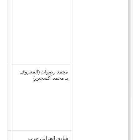
محمد رضوان (المعروف
نشر 
بـ محمد أكسجين)
شادي الغزالي حرب
نشر 