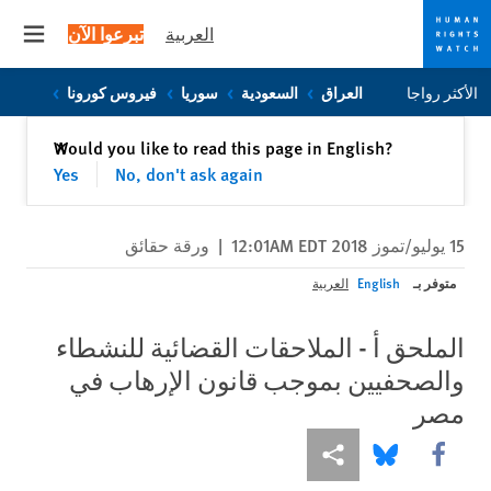
العربية
تبرعوا الآن
 menu
Skip
Skip
الأكثر رواجا
العراق
السعودية
سوريا
فيروس كورونا
to
to
cookie
main
إغلاق
Would you like to read this page in English?
✕
content
privacy
Yes
No, don't ask again
notice
15 يوليو/تموز 2018 12:01AM EDT
|
ورقة حقائق
متوفر بـ
English
العربية
الملحق أ - الملاحقات القضائية للنشطاء
والصحفيين بموجب قانون الإرهاب في
مصر
Share this via Facebook
Share this via مشاركة
Share this via Bluesky