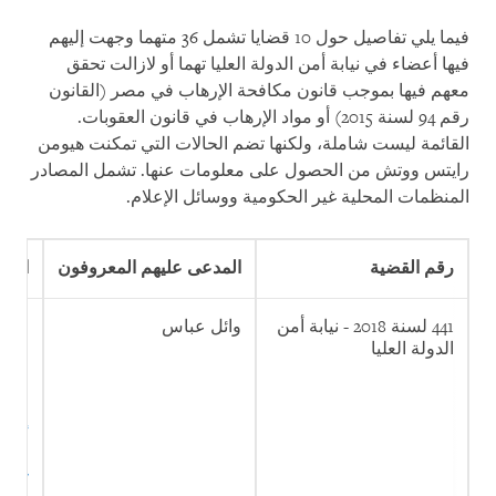
فيما يلي تفاصيل حول 10 قضايا تشمل 36 متهما وجهت إليهم
فيها أعضاء في نيابة أمن الدولة العليا تهما أو لازالت تحقق
معهم فيها بموجب قانون مكافحة الإرهاب في مصر (القانون
رقم 94 لسنة 2015) أو مواد الإرهاب في قانون العقوبات.
القائمة ليست شاملة، ولكنها تضم الحالات التي تمكنت هيومن
رايتس ووتش من الحصول على معلومات عنها. تشمل المصادر
المنظمات المحلية غير الحكومية ووسائل الإعلام.
رقم القضية
المدعى عليهم المعروف
و
ن
التهم
441 لسنة 2018 - نيابة أمن
وائل عباس
مشار
الدولة العليا
في ت
استخ
الإن
لأفك
أعمال
عمدا
كاذب