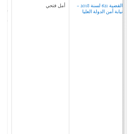
القضية 621 لسنة 2018 –
أمل فتحي
نشر 
نيابة أمن الدولة العليا
تكدي
والا
أنشئ
القا