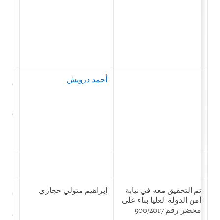
والت
ارتك
أحمد درويش
الان
أنشئ
القا
التو
أفكار
والت
ارتك
تم التحقيق معه في نيابة
إبراهيم متولي حجازي
إنشا
أمن الدولة العليا بناء على
مشرو
محضر رقم 900/2017
المخ