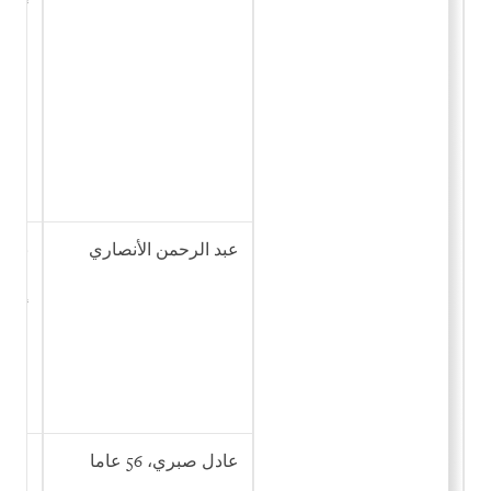
عبد الرحمن الأنصاري
نشر 
والا
إرهاب
عادل صبري، 56 عاما
انضم
والت