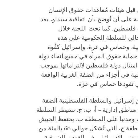
قبل هيئات مُعاهدات حقوق الإنسان
جنة على أن تُوضح بأن اتفاقية سيداو، بعد
فلسطين. كما نحث اللجنة خلال
الحالي للسلطة الحكومية على هذه
ية، وحماس في غزة، وإسرائيل كقُوة
ز حماية حقوق المرأة في جميع أنحاء دولة
امتثال دولة فلسطين لالتزاماتها بموجب
ية في أجزاء من الضفة الغربية الواقعة
ي تقودها حماس في غزة.
لو بين إسرائيل والسلطة الفلسطينية الضفة
الغربية (باستثناء القدس الشرقية) إلى 3 مناطق إدارية – أ، ب، ج. تسيطر السلطة
أ، ومدنيا على المنطقة ب. يحتفظ الجيش
الإسرائيلي بالسيطرة الحصرية على المنطقة ج، التي تُشكل حوالي 60 بالمئة من
المدني الإسرائيلي في القدس الشرقية،