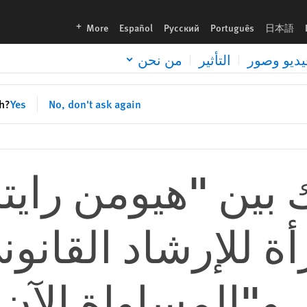
languages
More
Español
Русский
Português
日本語
يديو وصور
التأثير
من نحن
sh?
Yes
No, don't ask again
 بين "هيومن راي
ة للإرشاد القانون
 و"المساواة الآن"