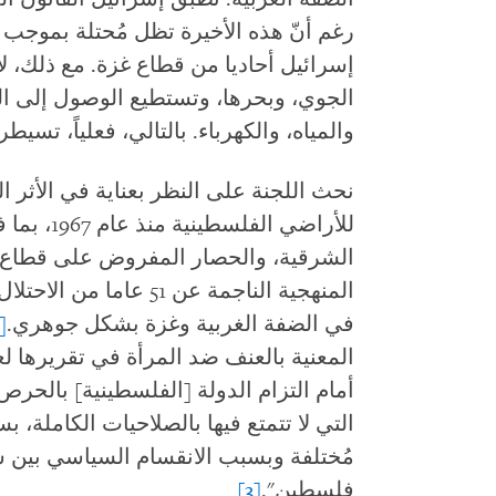
إسرائيل أحاديا من قطاع غزة. مع ذلك، ل
الجوي، وبحرها، وتستطيع الوصول إلى المو
والمياه، والكهرباء. بالتالي، فعلياً، تسي
نحث اللجنة على النظر بعناية في الأثر ال
للأراضي ال
المنهجية الناجمة عن 51 
في الضفة الغربية وغزة بشكل جوهري.
]
أمام التزام الدولة [الفلسطينية] بالحر
التي لا تتمتع فيها بالصلاحيات الكاملة
مُختلفة وبسبب الانقسام السياسي بين س
فلسطين".
[3]