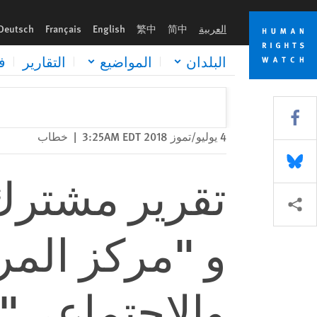
Skip
Skip
to
to
العربية
简中
繁中
English
Français
Deutsch
cookie
main
content
privacy
البلدان
المواضيع
التقارير
ف
notice
Share this via Facebook
4 يوليو/تموز 2018 3:25AM EDT
|
خطاب
Share this via Bluesky
تقرير مشترك
Share this via مشاركة
و "مركز المرأ
والاجتماعي"،