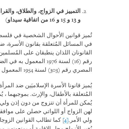
و 13 و 15 و 16 من اتفاقية سيداو)
تُميز قوانين الأحوال الشخصية في فلسطي
في المسائل المُتعلقة بقانون الأسرة، 
القانونان اللذان ينطبقان على المُسلمين
رقم (16) لسنة 1976 المعمول
المصري رقم (303) لسنة 1954 المعمول به في غزة.
يُميز قانونا الأسرة الإسلاميَين ضد المر
يُمكن للمرأة أن تتزوج من دون إذن ولي ال
لهن الزواج أو اللواتي حصلن على مواف
ولي الأمر.
[4]
كما تطالب القوانين الزوجا
يُغير الأزواج محل الإقامة أو يمنعونهن من