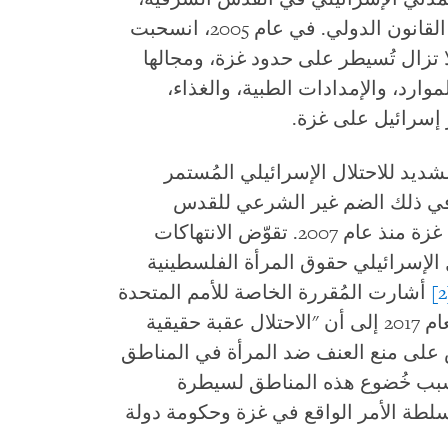
رغم أنّ هذه الأخيرة تظل مُحتلة بموجب القانون الدولي. في عام 2005، انسحبت
ا تزال تُسيطر على حدود غزة، ومجالها
ارد، والإمدادات الطبية، والغذاء،
طر إسرائيل على غزة.
شديد للاحتلال الإسرائيلي المُستمر
فلسطينية منذ عام 1967، بما في ذلك الضم غير الشرعي للقدس
الشرقية، والحصار المفروض على قطاع غزة منذ عام 2007. تقوّض الانتهاكات
عاما من الاحتلال الإسرائيلي حقوق المرأة الفلسطينية
[2
أشارت المُقررة الخاصة للأمم المتحدة
المعنية بالعنف ضد المرأة في تقريرها لعام 2017 إلى أن "الاحتلال عقبة حقيقية
ص على منع العنف ضد المرأة في المناطق
، بسبب خُضوع هذه المناطق لسيطرة
لطة الأمر الواقع في غزة وحكومة دولة