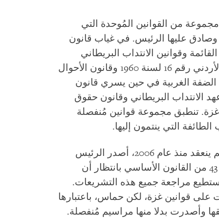
جموعة من القوانين المُوحدة التي
صادق عليها الرئيس. في غياب قانون
 القائمة وقوانين الانتداب البريطاني
السابقة. يُطبّق كل من قانون العقوبات الأردني رقم 16 لسنة 1960 وقانون الأحوال
 الأردني رقم 16 لسنة 1976 في الضفة الغربية في حين يسري قانون
نة 1936 الصادر في عهد الانتداب البريطاني وقانون حقوق
لمصري رقم 303 لسنة 1954 في غزة. تنطبق مجموعة قوانين مُنفصلة
طائفة التي ينتمون إليها.
بما أن المجلس التشريعي الفلسطيني لم ينعقد منذ عام 2006، أصدر الرئيس
الفلسطيني مراسيم رئاسية وفقا للمادة 43 من القانون الأساسي بانتظار أن
تطيع مراجعة جميع هذه التشريعات.
على قوانين غزة، لكن حماس، باعتبارها
قها وأصدرت بدلا منها مراسيم مُنفصلة.