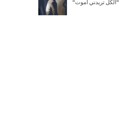
"الكل تريدني أموت"