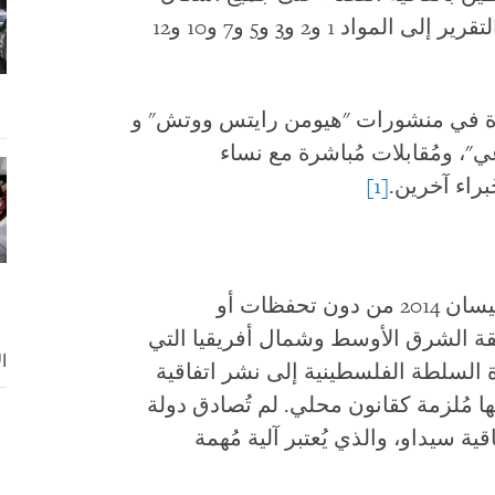
التمييز ضد المرأة (سيداو). يتطرق هذا التقرير إلى المواد 1 و2 و3 و5 و7 و10 و12
ردة في منشورات "هيومن رايتس ووتش" و
ي"، ومُقابلات مُباشرة مع نساء
راء آخرين.
[1]
انضمت فلسطين إلى سيداو في أبريل/نيسان 2014 من دون تحفظات أو
ة الشرق الأوسط وشمال أفريقيا التي
ا
السلطة الفلسطينية إلى نشر اتفاقية
 مُلزمة كقانون محلي. لم تُصادق دولة
ة سيداو، والذي يُعتبر آلية مُهمة