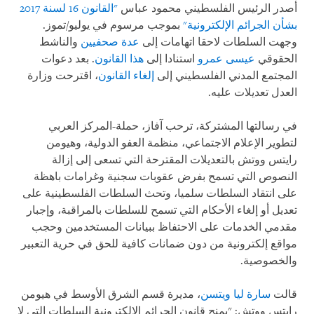
أصدر الرئيس الفلسطيني محمود عباس
"القانون 16 لسنة 2017
بشأن الجرائم الإلكترونية"
بموجب مرسوم في يوليو/تموز.
وجهت السلطات لاحقا اتهامات إلى
عدة صحفيين
والناشط
الحقوقي
عيسى عمرو
استنادا إلى
هذا القانون
. بعد دعوات
المجتمع المدني الفلسطيني إلى
إلغاء القانون
، اقترحت وزارة
العدل تعديلات عليه.
في رسالتها المشتركة، ترحب آفاز، حملة-المركز العربي
لتطوير الإعلام الاجتماعي، منظمة العفو الدولية، وهيومن
رايتس ووتش بالتعديلات المقترحة التي تسعى إلى إزالة
النصوص التي تسمح بفرض عقوبات سجنية وغرامات باهظة
على انتقاد السلطات سلميا، وتحث السلطات الفلسطينية على
تعديل أو إلغاء الأحكام التي تسمح للسلطات بالمراقبة، وإجبار
مقدمي الخدمات على الاحتفاظ ببيانات المستخدمين وحجب
مواقع إلكترونية من دون ضمانات كافية للحق في حرية التعبير
والخصوصية.
قالت
سارة ليا ويتسن
، مديرة قسم الشرق الأوسط في هيومن
رايتس ووتش: "يمنح قانون الجرائم الإلكترونية السلطات التي لا