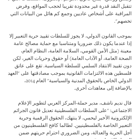
تتقبل النقد قدرة غير محدودة تقريبا لحجب المواقع، وفرض
المراقبة على أشخاص عاديين وجمع كم هائل من البيانات التي
تخصهم".
بموجب القانون الدولي، لا يجوز للسلطات تقييد حرية التعبير إلا
إذا عندما يكون ذلك ضروريا ومتناسبا مع حماية مصالح عامة
معينة (مثل الأمن القومي، السلامة العامة، النظام العام،
الصحة العامة، أو الآداب العامة) أو حقوق وحريات الغير، لكن
دون تقييد الانتقاد السلمي للسلطة السياسية. تقع على عاتق
فلسطين هذه الالتزامات القانونية بموجب مصادقتها على "العهد
الدولي الخاص بالحقوق المدنية والسياسية" العام 2014،
بالإضافة إلى معاهدات أخرى.
قال نديم ناشف، مدير حملة-المركز العربي لتطوير الإعلام
الاجتماعي: "على السلطات الفلسطينية تعديل قانون الجرائم
الإلكترونية الأخير ليحمي، لا ينتهك، الحقوق الرقمية وحرية
التعبير الخاصة بالفلسطينيين. لطالما كافح الفلسطينيون من
أجل الحرية والعدالة، ومن الضروري احترام حريتهم ضمن