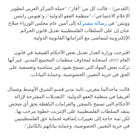
(القدس) – قالت كل من "آفاز"، "حملة-المركز العربي لتطوير
الإعلام الاجتماعي"، "منظمة العفو الدولية"، و"هيومن رايتس
ووتش" في
رسالة مشتركة
إلى أمين عام مجلس الوزراء صلاح
عنان إن على السلطات الفلسطينية تعديل قانون الجرائم
الإلكترونية ليتماشى مع التزاماتها القانونية الدولية.
اقترحت وزارة العدل تعديل بعض الأحكام القمعية في قانون
العام 2017، استجابة لمخاوف منظمات المجتمع المدني. غير أنها
تركت بعض المواد التي تسمح بقيود غير متناسبة وتعسفية على
الحق في حرية التعبير، الخصوصية، وحماية البيانات.
قالت ماجدالينا مغربي، نائبة مدير قسم الشرق الأوسط وشمال
أفريقيا في منظمة العفو الدولية: "التعديلات المقترحة لإزالة
الأحكام التي تسمح بالسجن والغرامات الباهظة بحق أي شخص
ينتقد السلطات الفلسطينية على الإنترنت خطوة مرحب بها.
لكن ثمة حاجة إلى تغييرات إضافية لحماية حق الفلسطينيين
في حرية التعبير، الخصوصية، وحماية بياناتهم بالكامل".