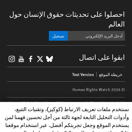
احصلوا على تحديثات حقوق الإنسان حول
العالم
تسجيل
gram
ouTube
Facebook
BlueSky
X
ابقوا على اتصال
Footer
خريطة الموقع
Text Version
menu
© 2026 Human Rights Watch
Human Rights Watch
| 350 Fifth Avenue, 34th Floor | New York,
NY
Human Rights Watch cookie preferences
نستخدم ملفات تعريف الارتباط (كوكيز)، وتقنيات التتبع،
10118-3299
USA
|
t
1.212.290.4700
وأدوات التحليل التابعة لجهة ثالثة من أجل تحسين فهمنا لمن
Human Rights Watch
is a 501(C)(3) nonprofit registered in the US
يستخدم الموقع وجعل تجربتكم أفضل. عبر استخدام موقعنا
under EIN: 13-2875808