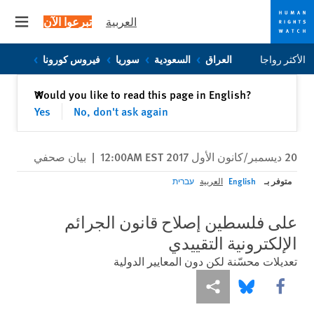
العربية
تبرعوا الآن
 menu
Skip
Skip
الأكثر رواجا
العراق
السعودية
سوريا
فيروس كورونا
to
to
cookie
main
إغلاق
Would you like to read this page in English?
✕
content
privacy
Yes
No, don't ask again
notice
20 ديسمبر/كانون الأول 2017 12:00AM EST
|
بيان صحفي
متوفر بـ
English
العربية
עברית
على فلسطين إصلاح قانون الجرائم
الإلكترونية التقييدي
تعديلات محسّنة لكن دون المعايير الدولية
Share this via Facebook
Share this via مشاركة
Share this via Bluesky