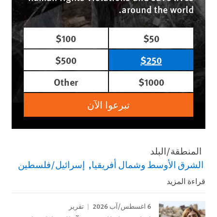
around the world.
$100
$50
$500
$250
Other
$1000
تبرعوا الآن
المنطقة/البلد
الشرق الأوسط وشمال أفريقيا
إسرائيل/فلسطين
قراءة المزيد
6 اغسطس/آب 2026
تقرير