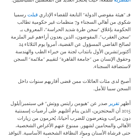
المصرية
سمعة، حيث يُحتجز العديد من المعتقلين السياسيين.
فـ "هيئة مفوضي الدولة" التابعة للقضاء الإداري
قبلت
رسميا
شكوى من أهالي السجناء و7 منظمات غير حكومية تطالب
الحكومة بإغلاق "سجن طرة شديد الحراسة"، المعروف بـ
"سجن العقرب". المفوضون، الذين يعدون آراءهم غير الملزمة
لصالح القاضي المسؤول عن القضية، أمروا يوم الثلاثاء 24
أكتوبر/تشرين الأول بانتداب لجنة من خبراء الطب والهندسة
وحقوق الإنسان من "جامعة القاهرة" لتقييم "ملائمة" السجن
لاستضافة السجناء.
أصبح لدى مئات العائلات ممن قضى أقاربهم سنوات داخل
السجن سببا للأمل.
أظهر
تقرير
صدر عن "هيومن رايتس ووتش" في سبتمبر/أيلول
2015 أن المحتجزين، الذين ينام أغلبهم على أرضيات إسمنتية
دون مراتب ويتعرضون للضرب أحيانا، يُحرمون من زيارات
الأهالي والمحامين لشهور. ممنوع عنهم الأغراض الشخصية،
حتى فرشاة الأسنان ومواد النظافة الشخصية الأساسية. النوافذ