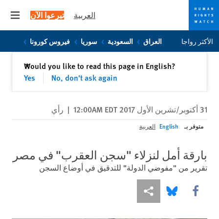
العربية
تبرعوا الآن
 menu
Skip
Skip
الأكثر رواجا
العراق
السعودية
سوريا
فيروس كورونا
to
to
cookie
main
إغلاق
Would you like to read this page in English?
✕
content
privacy
Yes
No, don't ask again
notice
31 أكتوبر/تشرين الأول 2017 12:00AM EDT
|
رأي
متوفر بـ
English
العربية
بارقة أمل لنزلاء "سجن العقرب" في مصر
تقرير من "مفوضي الدولة" للتدقيق في أوضاع السجن
Share this via Facebook
Share this via مشاركة
Share this via Bluesky