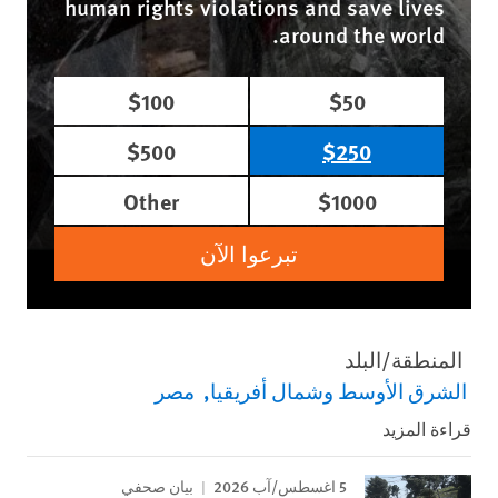
human rights violations and save lives
around the world.
$100
$50
$500
$250
Other
$1000
تبرعوا الآن
المنطقة/البلد
الشرق الأوسط وشمال أفريقيا
مصر
قراءة المزيد
5 اغسطس/آب 2026
بيان صحفي