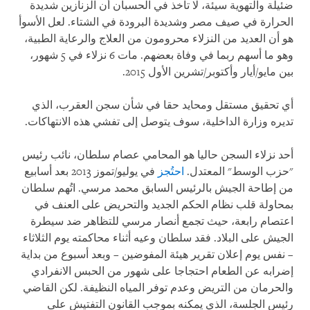
ضئيلة والتهوية سيئة، لا تأخذ في الحسبان أن الزنازين شديدة
الحرارة في صيف مصر وشديدة البرودة في الشتاء. لعل الأسوأ
هو أن العديد من النزلاء محرومون من العلاج والرعاية الطبية،
وهو ما أسهم ربما في وفاة بعضهم. مات 6 نزلاء في 5 شهور،
بين مايو/أيار وأكتوبر/تشرين الأول 2015.
أي تحقيق مستقل ومحايد حقا في شأن سجن العقرب، الذي
تديره وزارة الداخلية، سوف يتوصل إلى تفشي هذه الانتهاكات.
أحد نزلاء السجن حاليا هو المحامي عصام سلطان، نائب رئيس
"حزب الوسط" المعتدل.
احتُجز
في يوليو/تموز 2013 بعد أسابيع
من إطاحة الجيش بالرئيس السابق محمد مرسي. اتُهم سلطان
بمحاولة قلب نظام الحكم الجديد والتحريض على العنف في
اعتصام رابعة، حيث تجمع أنصار مرسي للتظاهر ضد سيطرة
الجيش على البلاد. فقد سلطان وعيه أثناء محاكمته يوم الثلاثاء
– نفس يوم إعلان تقرير هيئة المفوضين – وبعد أسبوع من بداية
إضرابه عن الطعام احتجاجا على شهور من الحبس الانفرادي
والحرمان من التريض وعدم توفر المياه النظيفة. لكن القاضي
رئيس الجلسة، الذي يمكنه بموجب القانون التفتيش على