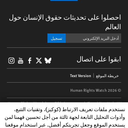
احصلوا على تحديثات حقوق الإنسان حول
العالم
تسجيل
gram
ouTube
Facebook
BlueSky
X
ابقوا على اتصال
Footer
خريطة الموقع
Text Version
menu
© 2026 Human Rights Watch
Human Rights Watch
| 350 Fifth Avenue, 34th Floor | New York,
NY
Human Rights Watch cookie preferences
نستخدم ملفات تعريف الارتباط (كوكيز)، وتقنيات التتبع،
10118-3299
USA
|
t
1.212.290.4700
وأدوات التحليل التابعة لجهة ثالثة من أجل تحسين فهمنا لمن
Human Rights Watch
is a 501(C)(3) nonprofit registered in the US
يستخدم الموقع وجعل تجربتكم أفضل. عبر استخدام موقعنا
under EIN: 13-2875808