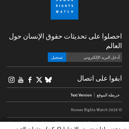
احصلوا على تحديثات حقوق الإنسان حول
العالم
تسجيل
gram
ouTube
Facebook
BlueSky
X
ابقوا على اتصال
Footer
خريطة الموقع
Text Version
menu
© 2026 Human Rights Watch
Human Rights Watch
| 350 Fifth Avenue, 34th Floor | New York,
NY
Human Rights Watch cookie preferences
نستخدم ملفات تعريف الارتباط (كوكيز)، وتقنيات التتبع،
10118-3299
USA
|
t
1.212.290.4700