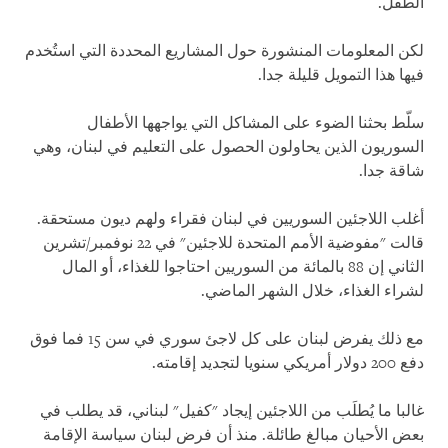
الطفل.
لكن المعلومات المنشورة حول المشاريع المحددة التي استُخدم
فيها هذا التمويل قليلة جدا.
سلّط بحثنا الضوء على المشاكل التي يواجهها الأطفال
السوريون الذين يحاولون الحصول على التعليم في لبنان، وهي
شاقة جدا.
أغلب اللاجئين السوريين في لبنان فقراء ولهم ديون مستحقة.
قالت "مفوضية الأمم المتحدة للاجئين" في 22 نوفمبر/تشرين
الثاني إن 88 بالمائة من السوريين احتاجوا للغذاء، أو المال
لشراء الغذاء، خلال الشهر الماضي.
مع ذلك يفرض لبنان على كل لاجئ سوري في سن 15 فما فوق
دفع 200 دولار أمريكي سنويا لتجديد إقامته.
غالبا ما يُطلَب من اللاجئين إيجاد "كفيل" لبناني، قد يطلب في
بعض الأحيان مبالغ طائلة. منذ أن فرض لبنان سياسة الإقامة