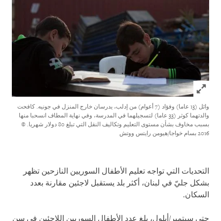
Click to expand Image
وائل (13 عاما) وفؤاد (7 أعوام) من إدلب، يدرسان خارج المنزل في جونيه. كافحت
والدتهما كوثر (33 عاما) لتسجيلهما في المدرسة، وفي نهاية المطاف انسحبا منها
بسبب مخاوف بشأن مستوى التعليم وتكاليف النقل التي تبلغ 80 دولار شهريا.
©
2016 بسام خواجا/هيومن رايتس ووتش
التحديات التي تواجه تعليم الأطفال السوريين النازحين تظهر
بشكل جليّ في لبنان، أكثر بلد يستقبل لاجئين مقارنة بعدد
السكان.
حتى سبتمبر/أيلول، بلغ عدد الأطفال السوريين اللاجئين في سن