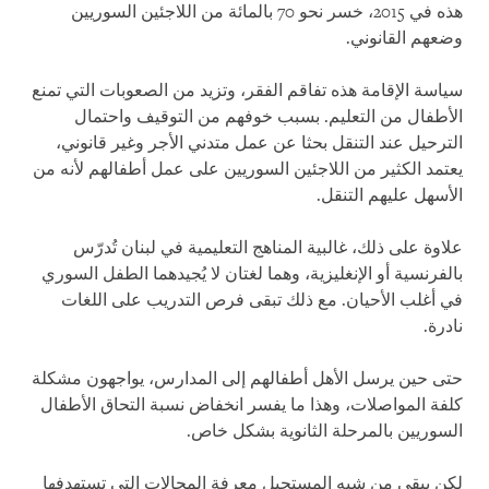
هذه في 2015، خسر نحو 70 بالمائة من اللاجئين السوريين
وضعهم القانوني.
سياسة الإقامة هذه تفاقم الفقر، وتزيد من الصعوبات التي تمنع
الأطفال من التعليم. بسبب خوفهم من التوقيف واحتمال
الترحيل عند التنقل بحثا عن عمل متدني الأجر وغير قانوني،
يعتمد الكثير من اللاجئين السوريين على عمل أطفالهم لأنه من
الأسهل عليهم التنقل.
علاوة على ذلك، غالبية المناهج التعليمية في لبنان تُدرّس
بالفرنسية أو الإنغليزية، وهما لغتان لا يُجيدهما الطفل السوري
في أغلب الأحيان. مع ذلك تبقى فرص التدريب على اللغات
نادرة.
حتى حين يرسل الأهل أطفالهم إلى المدارس، يواجهون مشكلة
كلفة المواصلات، وهذا ما يفسر انخفاض نسبة التحاق الأطفال
السوريين بالمرحلة الثانوية بشكل خاص.
لكن يبقى من شبه المستحيل معرفة المجالات التي تستهدفها