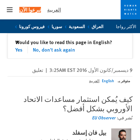
العربية
تبرعوا الآن
 menu
Skip
Skip
الأكثر رواجا
العراق
السعودية
سوريا
فيروس كورونا
to
to
cookie
main
إغلاق
Would you like to read this page in English?
✕
content
privacy
Yes
No, don't ask again
notice
9 ديسمبر/كانون الأول 2016 3:25AM EST
|
تعليق
متوفر بـ
English
العربية
كيف يُمكن استثمار مساعدات الاتحاد
الأوروبي بشكل أفضل؟
نُشر في:
EU Observer
بيل فان إسفلد