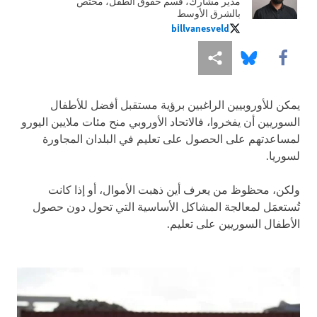
مدير مشارك، قسم حقوق الطفل، مختص
بالشرق الأوسط
billvanesveld
billvanesveld
Share this via Facebook
Share this via مشاركة
Share this via Bluesky
يمكن للأوروبيين الراغبين برؤية مستقبل أفضل للأطفال
السوريين أن يفخروا، فالاتحاد الأوروبي منح مئات ملايين اليورو
لمساعدتهم على الحصول على تعليم في البلدان المجاورة
لسوريا.
ولكن، محظوظ من يعرف أين ذهبت الأموال، أو إذا كانت
تُستعمَل لمعالجة المشاكل الأساسية التي تحول دون حصول
الأطفال السوريين على تعليم.