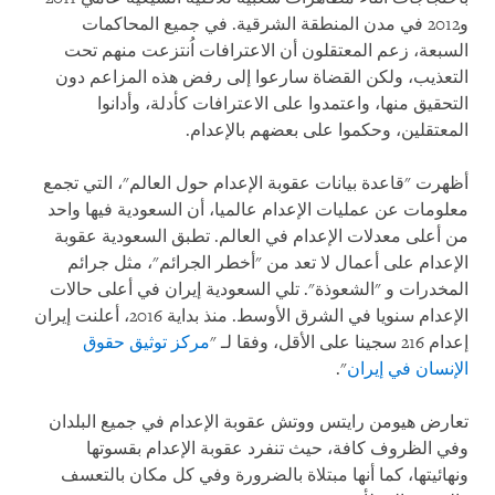
و2012 في مدن المنطقة الشرقية. في جميع المحاكمات
السبعة، زعم المعتقلون أن الاعترافات اُنتزعت منهم تحت
التعذيب، ولكن القضاة سارعوا إلى رفض هذه المزاعم دون
التحقيق منها، واعتمدوا على الاعترافات كأدلة، وأدانوا
المعتقلين، وحكموا على بعضهم بالإعدام.
أظهرت "قاعدة بيانات عقوبة الإعدام حول العالم"، التي تجمع
معلومات عن عمليات الإعدام عالميا، أن السعودية فيها واحد
من أعلى معدلات الإعدام في العالم. تطبق السعودية عقوبة
الإعدام على أعمال لا تعد من "أخطر الجرائم"، مثل جرائم
المخدرات و "الشعوذة". تلي السعودية إيران في أعلى حالات
الإعدام سنويا في الشرق الأوسط. منذ بداية 2016، أعلنت إيران
إعدام 216 سجينا على الأقل، وفقا لـ "
مركز توثيق حقوق
الإنسان في إيران
".
تعارض هيومن رايتس ووتش عقوبة الإعدام في جميع البلدان
وفي الظروف كافة، حيث تنفرد عقوبة الإعدام بقسوتها
ونهائيتها، كما أنها مبتلاة بالضرورة وفي كل مكان بالتعسف