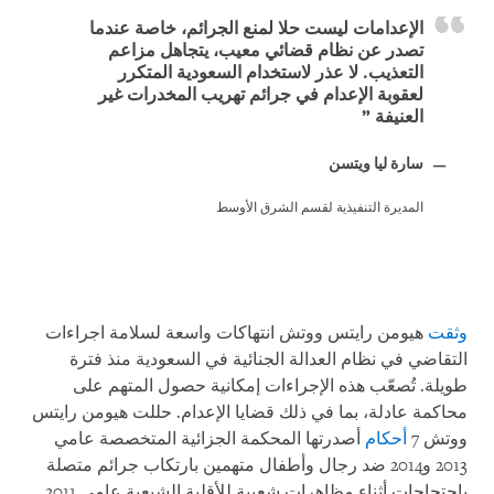
الإعدامات ليست حلا لمنع الجرائم، خاصة عندما
تصدر عن نظام قضائي معيب، يتجاهل مزاعم
التعذيب. لا عذر لاستخدام السعودية المتكرر
لعقوبة الإعدام في جرائم تهريب المخدرات غير
العنيفة
سارة ليا ويتسن
المديرة التنفيذية لقسم الشرق الأوسط
وثقت
هيومن رايتس ووتش انتهاكات واسعة لسلامة اجراءات
التقاضي في نظام العدالة الجنائية في السعودية منذ فترة
طويلة. تُصعّب هذه الإجراءات إمكانية حصول المتهم على
محاكمة عادلة، بما في ذلك قضايا الإعدام. حللت هيومن رايتس
ووتش 7
أحكام
أصدرتها المحكمة الجزائية المتخصصة عامي
2013 و2014 ضد رجال وأطفال متهمين بارتكاب جرائم متصلة
باحتجاجات أثناء مظاهرات شعبية للأقلية الشيعية عامي 2011