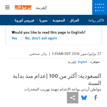
العربية
تبرعوا الآن
 menu
Skip
Skip
الأكثر رواجا
العراق
السعودية
سوريا
فيروس كورونا
to
to
cookie
main
إغلاق
Would you like to read this page in English?
✕
content
privacy
Yes
No, don't ask again
notice
27 يوليو/تموز 2016 1:55AM EDT
|
بيان صحفي
متوفر بـ
English
العربية
السعودية: أكثر من 100 إعدام منذ بداية
السنة
مواطن أردني يواجه الإعدام بتهمة تهريب المخدرات
Share this via Facebook
Share this via مشاركة
Share this via Bluesky