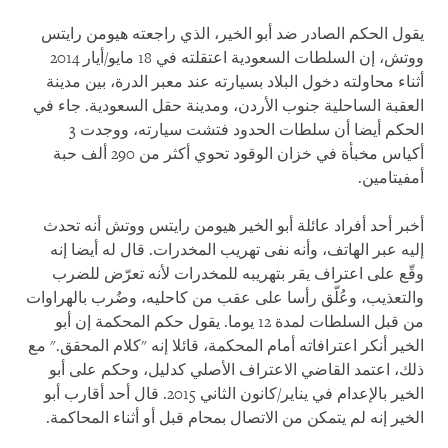
يقول الحكم الصادر ضد أبو الخير، الذي راجعته هيومن رايتس
ووتش، إن السلطات السعودية اعتقلته في 18 مايو/أيار 2014
أثناء محاولته دخول البلاد بسيارته عند معبر الدرة، بين مدينة
العقبة الساحلية جنوب الأردن، ومدينة حقل السعودية. جاء في
الحكم أيضا أن سلطات الحدود فتشت سيارته، ووجدت 3
أكياس مخبأة في خزان الوقود تحوي أكثر من 290 ألف حبة
أمفيتامين.
أخبر أحد أفراد عائلة أبو الخير هيومن رايتس ووتش أنه تحدث
إليه عبر الهاتف، وأنه نفى تهريب المخدرات. قال له أيضا إنه
وقّع على اعتراف يقر بتهريبه للمخدرات لأنه تعرّض للضرب
والتعذيب، وعُلّق رأسا على عقب من كاحليه، وضُرب بالهراوات
من قبل السلطات لمدة 12 يوما. يقول حكم المحكمة إن أبو
الخير أنكر اعترافاته أمام المحكمة، قائلا إنه "كلام المحقق." مع
ذلك، اعتمد القاضي الاعتراف الأصلي كدليل، وحكم على أبو
الخير بالإعدام في يناير/كانون الثاني 2015. قال أحد أقارب أبو
الخير إنه لم يتمكن من الاتصال بمحام قبل أو أثناء المحاكمة.