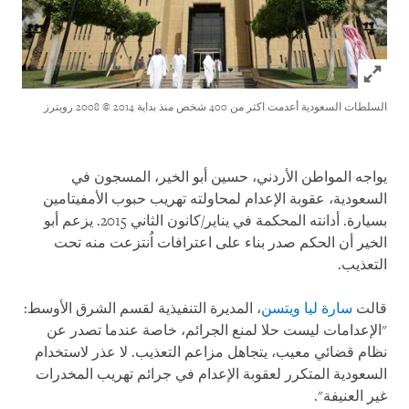
Click to expand Image
السلطات السعودية أعدمت اكثر من 400 شخص منذ بداية 2014
© 2008 رويترز
يواجه المواطن الأردني، حسين أبو الخير، المسجون في
السعودية، عقوبة الإعدام لمحاولته تهريب حبوب الأمفيتامين
بسيارة. أدانته المحكمة في يناير/كانون الثاني 2015. يزعم أبو
الخير أن الحكم صدر بناء على اعترافات اُنتزعت منه تحت
التعذيب.
قالت
سارة ليا ويتسن
، المديرة التنفيذية لقسم الشرق الأوسط:
"الإعدامات ليست حلا لمنع الجرائم، خاصة عندما تصدر عن
نظام قضائي معيب، يتجاهل مزاعم التعذيب. لا عذر لاستخدام
السعودية المتكرر لعقوبة الإعدام في جرائم تهريب المخدرات
غير العنيفة".