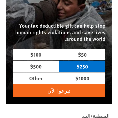
Your tax deductible gift can help stop
human rights violations and save lives
around the world.
$100
$50
$500
$250
Other
$1000
تبرعوا الآن
المنطقة/البلد