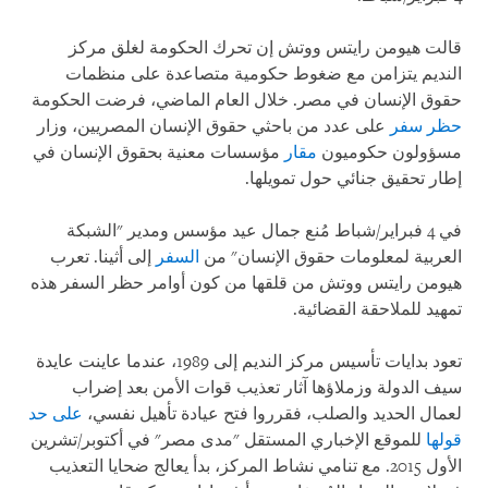
قالت هيومن رايتس ووتش إن تحرك الحكومة لغلق مركز
النديم يتزامن مع ضغوط حكومية متصاعدة على منظمات
حقوق الإنسان في مصر. خلال العام الماضي، فرضت الحكومة
حظر سفر
على عدد من باحثي حقوق الإنسان المصريين، وزار
مسؤولون حكوميون
مقار
مؤسسات معنية بحقوق الإنسان في
إطار تحقيق جنائي حول تمويلها.
في 4 فبراير/شباط مُنع جمال عيد مؤسس ومدير "الشبكة
العربية لمعلومات حقوق الإنسان" من
السفر
إلى أثينا. تعرب
هيومن رايتس ووتش من قلقها من كون أوامر حظر السفر هذه
تمهيد للملاحقة القضائية.
تعود بدايات تأسيس مركز النديم إلى 1989، عندما عاينت عايدة
سيف الدولة وزملاؤها آثار تعذيب قوات الأمن بعد إضراب
لعمال الحديد والصلب، فقرروا فتح عيادة تأهيل نفسي،
على حد
قولها
للموقع الإخباري المستقل "مدى مصر" في أكتوبر/تشرين
الأول 2015. مع تنامي نشاط المركز، بدأ يعالج ضحايا التعذيب