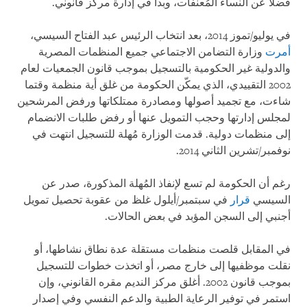
فضلا عن النساء المُعنفات، وبدأ في إدارة مركز قانوني.
في يوليو/تموز 2014، بعد انتخاب الرئيس عبد الفتاح السيسي،
أمرت
وزارة التضامن الاجتماعي جميع المنظمات المصرية
والدولية غير الحكومية بالتسجيل بموجب قانون الجمعيات لعام
2002 التقييدي، الذي يمكّن الحكومة من غلق أية منظمة وقتما
شاءت، مع تجميد أصولها ومصادرة ممتلكاتها ورفض المرشحين
لمجلس إدارتها وحجب التمويل عنها أو رفض طلبات الانضمام
إلى منظمات دولية. قدمت الوزارة مُهلة للتسجيل انتهت في
نوفمبر/تشرين الثاني 2014.
رغم أن الحكومة لم تسع لإنفاذ المُهلة المذكورة، صدر عن
السيسي
قرار
في سبتمبر/أيلول غلظ من عقوبة تحصيل تمويل
أجنبي إلى السجن المؤبد في بعض الحالات.
في المقابل قلصت منظمات مستقلة عدة نطاق نشاطها، أو
نقلت موظفيها إلى خارج مصر، أو اتخذت خطوات للتسجيل
بموجب قانون 2002. أغلق مركز النديم مقره القانوني، وإن
استمر في توفير الرعاية الطبية والدعم النفسي وفي إصدار