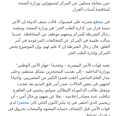
حين مقابلة ممثلين عن المركز لمسؤولين بوزارة الصحة
لمناقشة أسباب القرار.
في
مقطع
نشرته على فيسبوك، قالت سيف الدولة إن الأمر
سببه قرار من "إدارة الطب الحر" في وزارة الصحة، وسلمه
رجال الشرطة للمركز ومعهم موظف من المحافظة. عندما
سألت طبيبة في المركز عن المخالفات المزعومة في أمر
الغلق، قال رجال الشرطة إن لا علم لهم، وإن الموضوع يخص
المركز وإدارة الطب الحر.
تعمد قوات الأمن المصرية – وتحديدا "جهاز الأمن الوطني"
بوزارة الداخلية – إلى تعذيب المحتجزين بشكل منتظم، وعلى
مدار العام الماضي أخفت قسرا الكثير من المصريين، وأحيانا
لشهور في بعض الحالات. صدر أمر غلق النديم بعد تعذيب
ومقتل طالب الدكتوراه الإيطالي جيوليو ريجيني في القاهرة.
تناقلت عدة مصادر إعلامية – نقلا عن شهود ورجال أمن – أن
ريجيني الذي اختفى في 25 يناير/كانون الثاني كان
محتجزا
لدى
قوات الأمن قبل اكتشاف جثمانه المشوه والمصاب بحروق في
4 فبراير/شباط.