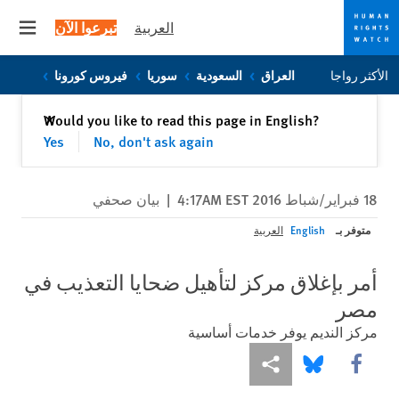
العربية
تبرعوا الآن
 menu
Skip
Skip
الأكثر رواجا
العراق
السعودية
سوريا
فيروس كورونا
to
to
cookie
main
إغلاق
Would you like to read this page in English?
✕
content
privacy
Yes
No, don't ask again
notice
18 فبراير/شباط 2016 4:17AM EST
|
بيان صحفي
متوفر بـ
English
العربية
أمر بإغلاق مركز لتأهيل ضحايا التعذيب في
مصر
مركز النديم يوفر خدمات أساسية
Share this via Facebook
Share this via مشاركة
Share this via Bluesky