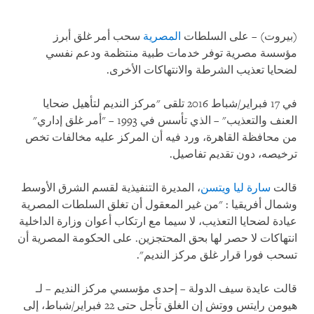
(بيروت) – على السلطات
المصرية
سحب أمر غلق
أبرز
مؤسسة مصرية توفر خدمات طبية منتظمة ودعم نفسي
لضحايا تعذيب الشرطة والانتهاكات الأخرى.
في 17 فبراير/شباط 2016 تلقى "مركز النديم لتأهيل ضحايا
العنف والتعذيب" – الذي تأسس في 1993 – "أمر غلق إداري"
من محافظة القاهرة، ورد فيه أن المركز عليه مخالفات تخص
ترخيصه، دون تقديم تفاصيل.
قالت
سارة ليا ويتسن
، المديرة التنفيذية لقسم الشرق الأوسط
وشمال أفريقيا : "من غير المعقول أن تغلق السلطات المصرية
عيادة لضحايا التعذيب، لا سيما مع ارتكاب أعوان وزارة الداخلية
انتهاكات لا حصر لها بحق المحتجزين. على الحكومة المصرية أن
تسحب فورا قرار غلق مركز النديم".
قالت عايدة سيف الدولة – إحدى مؤسسي مركز النديم – لـ
هيومن رايتس ووتش إن الغلق تأجل حتى 22 فبراير/شباط، إلى