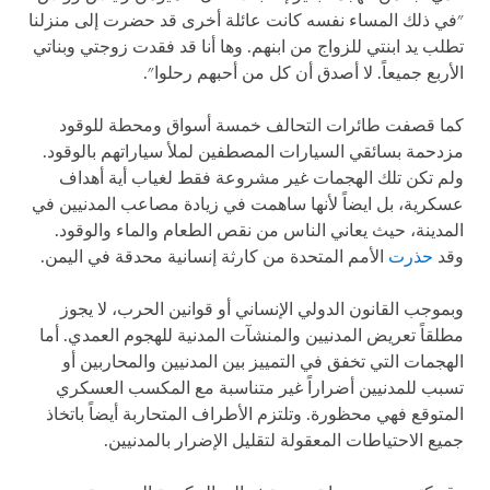
"في ذلك المساء نفسه كانت عائلة أخرى قد حضرت إلى منزلنا
تطلب يد ابنتي للزواج من ابنهم. وها أنا قد فقدت زوجتي وبناتي
الأربع جميعاً. لا أصدق أن كل من أحبهم رحلوا".
كما قصفت طائرات التحالف خمسة أسواق ومحطة للوقود
مزدحمة بسائقي السيارات المصطفين لملأ سياراتهم بالوقود.
ولم تكن تلك الهجمات غير مشروعة فقط لغياب أية أهداف
عسكرية، بل ايضاً لأنها ساهمت في زيادة مصاعب المدنيين في
المدينة، حيث يعاني الناس من نقص الطعام والماء والوقود.
وقد
حذرت
الأمم المتحدة من كارثة إنسانية محدقة في اليمن.
وبموجب القانون الدولي الإنساني أو قوانين الحرب، لا يجوز
مطلقاً تعريض المدنيين والمنشآت المدنية للهجوم العمدي. أما
الهجمات التي تخفق في التمييز بين المدنيين والمحاربين أو
تسبب للمدنيين أضراراً غير متناسبة مع المكسب العسكري
المتوقع فهي محظورة. وتلتزم الأطراف المتحاربة أيضاً باتخاذ
جميع الاحتياطات المعقولة لتقليل الإضرار بالمدنيين.