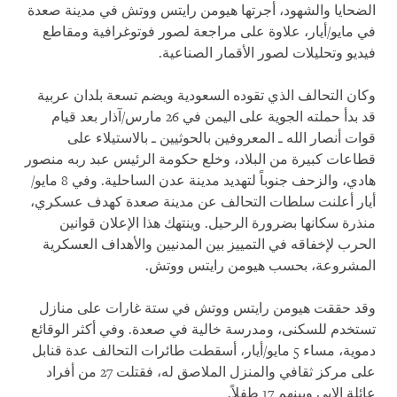
الضحايا والشهود، أجرتها هيومن رايتس ووتش في مدينة صعدة
في مايو/أيار، علاوة على مراجعة لصور فوتوغرافية ومقاطع
فيديو وتحليلات لصور الأقمار الصناعية.
وكان التحالف الذي تقوده السعودية ويضم تسعة بلدان عربية
قد بدأ حملته الجوية على اليمن في 26 مارس/آذار بعد قيام
قوات أنصار الله ـ المعروفين بالحوثيين ـ بالاستيلاء على
قطاعات كبيرة من البلاد، وخلع حكومة الرئيس عبد ربه منصور
هادي، والزحف جنوباً لتهديد مدينة عدن الساحلية. وفي 8 مايو/
أيار أعلنت سلطات التحالف عن مدينة صعدة كهدف عسكري،
منذرة سكانها بضرورة الرحيل. وينتهك هذا الإعلان قوانين
الحرب لإخفاقه في التمييز بين المدنيين والأهداف العسكرية
المشروعة، بحسب هيومن رايتس ووتش.
وقد حققت هيومن رايتس ووتش في ستة غارات على منازل
تستخدم للسكنى، ومدرسة خالية في صعدة. وفي أكثر الوقائع
دموية، مساء
5
مايو/أيار، أسقطت طائرات التحالف عدة قنابل
على مركز ثقافي والمنزل الملاصق له، فقتلت 27 من أفراد
عائلة الإبي وبينهم 17 طفلاً.