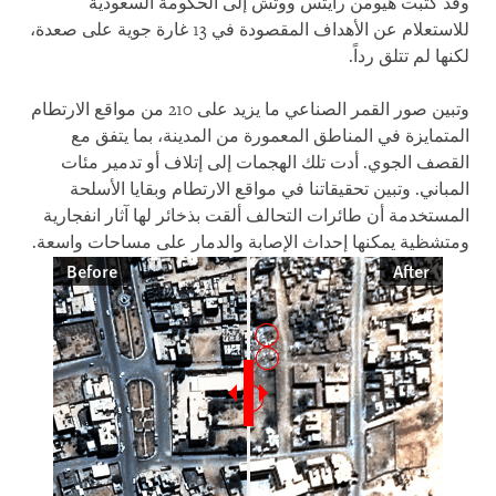
وقد كتبت هيومن رايتس ووتش إلى الحكومة السعودية
للاستعلام عن الأهداف المقصودة في 13 غارة جوية على صعدة،
لكنها لم تتلق رداً.
وتبين صور القمر الصناعي ما يزيد على 210 من مواقع الارتطام
المتمايزة في المناطق المعمورة من المدينة، بما يتفق مع
القصف الجوي. أدت تلك الهجمات إلى إتلاف أو تدمير مئات
المباني. وتبين تحقيقاتنا في مواقع الارتطام وبقايا الأسلحة
المستخدمة أن طائرات التحالف ألقت بذخائر لها آثار انفجارية
ومتشظية يمكنها إحداث الإصابة والدمار على مساحات واسعة.
Before
After