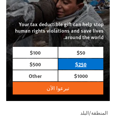
Your tax deductible gift can help stop
human rights violations and save lives
around the world.
$100
$50
$500
$250
Other
$1000
تبرعوا الآن
المنطقة/البلد