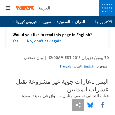
العربية
تبرعوا الآن
 menu
Skip
Skip
الأكثر رواجا
العراق
السعودية
سوريا
فيروس كورونا
to
to
cookie
main
إغلاق
Would you like to read this page in English?
✕
content
privacy
Yes
No, don't ask again
notice
30 يونيو/حزيران 2015 12:00AM EDT
|
بيان صحفي
متوفر بـ
English
العربية
Français
اليمن ـ غارات جوية غير مشروعة تقتل
عشرات المدنيين
قوات التحالف تقصف منازل وأسواق في مدينة صعدة
Share this via Facebook
Share this via مشاركة
Share this via Bluesky