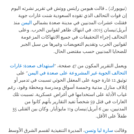
(نيويورك) ـ قالت هيومن رايتس ووتش في تقرير نشرته اليوم
إن قوات التحالف الذي تقوده السعودية شنت غارات جوية
فقتلت عشرات المدنيين في مدينة صعدة بشمالي
اليمن
منذ
أبريل/نيسان 2015، في انتهاك ظاهر لقوانين الحرب. وعلى
التحالف إجراء التحقيقات في جميع الانتهاكات المزعومة
لقوانين الحرب وتقديم التعويضات وغيرها من سبل الجبر
للضحايا المدنيين حسب مقتضى الحال.
ويعمل التقرير المكون من 47 صفحة، "
استهداف صعدة: غارات
التحالف الجوية غير المشروعة على صعدة في اليمن
" على
توثيق 12 غارة جوية على المعقل الحوثي تسببت في تدمير أو
إتلاف منازل مدنية وخمسة أسواق ومدرسة ومحطة وقود، رغم
غياب الأدلة على استخدامها في أغراض عسكرية. تسببت تلك
الغارات في قتل 59 شخصاً تفيد التقارير بأنهم كانوا من
المدنيين، بين 6 أبريل/نيسان و11 مايو/أيار. وكان بين القتلى 35
طفلاً على الأقل.
وقالت
سارة ليا وتسن
،
المديرة التنفيذية لقسم الشرق الأوسط