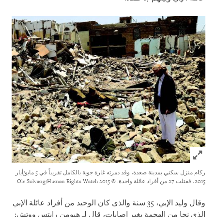
Click to expand Image
ركام منزل سكني بمدينة صعدة، وقد دمرته غارة جوية بالكامل تقريباً في 5 مايو/أيار
2015، فقتلت 27 من أفراد عائلة واحدة.
© 2015 Ole Solvang/Human Rights Watch
وقال وليد الإبي، 35 سنة والذي كان الوحيد من أفراد عائلة الإبي
الذي نجا من الهجمة بغير إصابات، قال لـ هيومن رايتس ووتش: