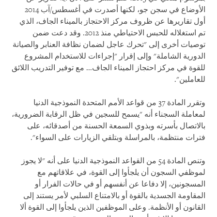
الأوضاع في سجن جو، لكنها أصدرت في أغسطس/آب 2014
أول تقاريرها عن ظروف مركز الاحتجاز بالميناء الجاف، الذي
تم استغلاله للحبس الاحتياطي منذ 2012. وقد دعت ضمن
توصيات أخرى إلى "تحرك عاجل لضمان نظافة العنابر والصيانة
الدورية الشاملة" وإلى إقرار "إجراءات للاستخدام المشروع
للقوة في مركز احتجاز الميناء الجاف... مع توفير التدريب اللائق
للعاملين".
وتقرر المادة 37 من قواعد الأمم المتحدة النموذجية الدنيا
لمعاملة السجناء أنه "يسمح للسجين في ظل الرقابة الضرورية،
بالاتصال بأسرته وبذوي السمعة الحسنة من أصدقائه، على
فترات منتظمة، بالمراسلة وبتلقي الزيارات على السواء".
وتنص المادة 54 من القواعد النموذجية الدنيا على أنه "لا يجوز
لموظفي السجون أن يلجأوا إلى القوة، في علاقاتهم مع
المسجونين، إلا دفاعا عن أنفسهم أو في حالات الفرار أو
المقاومة الجسدية بالقوة أو بالامتناع السلبي لأمر يستند إلى
القانون أو الأنظمة. وعلى الموظفين الذين يلجأوا إلى القوة ألا