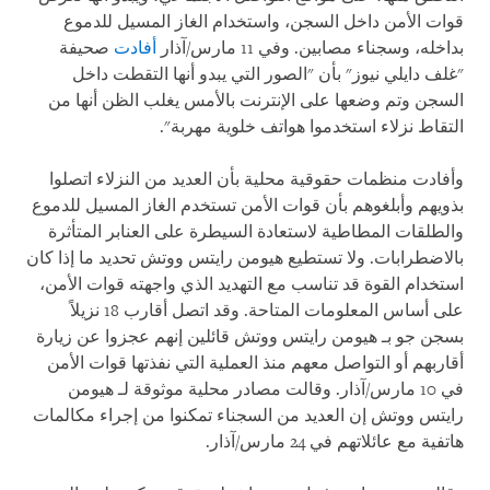
قوات الأمن داخل السجن، واستخدام الغاز المسيل للدموع
بداخله، وسجناء مصابين. وفي 11 مارس/آذار
أفادت
صحيفة
"غلف دايلي نيوز" بأن "الصور التي يبدو أنها التقطت داخل
السجن وتم وضعها على الإنترنت بالأمس يغلب الظن أنها من
التقاط نزلاء استخدموا هواتف خلوية مهربة".
وأفادت منظمات حقوقية محلية بأن العديد من النزلاء اتصلوا
بذويهم وأبلغوهم بأن قوات الأمن تستخدم الغاز المسيل للدموع
والطلقات المطاطية لاستعادة السيطرة على العنابر المتأثرة
بالاضطرابات. ولا تستطيع هيومن رايتس ووتش تحديد ما إذا كان
استخدام القوة قد تناسب مع التهديد الذي واجهته قوات الأمن،
على أساس المعلومات المتاحة. وقد اتصل أقارب 18 نزيلاً
بسجن جو بـ هيومن رايتس ووتش قائلين إنهم عجزوا عن زيارة
أقاربهم أو التواصل معهم منذ العملية التي نفذتها قوات الأمن
في 10 مارس/آذار. وقالت مصادر محلية موثوقة لـ هيومن
رايتس ووتش إن العديد من السجناء تمكنوا من إجراء مكالمات
هاتفية مع عائلاتهم في 24 مارس/آذار.