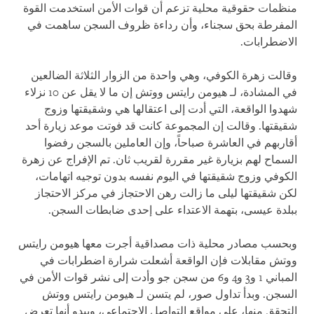
منظمات حقوقية محلية تزعم أن قوات الأمن استخدمت القوة
المفرطة بحق سجناء، وأن رداءة ظروف السجن ساهمت في
الاضطرابات.
وقالت زهرة الكوفي، وهي واحدة من الزوار الثلاثة الضالعين
في المشادة، لـ هيومن رايتس ووتش إن ما لا يقل عن 10 نزلاء
شهدوا الواقعة، التي أدت إلى اعتقالها هي وشقيقتها وزوج
شقيقتها. وقالت إن المجموعة كانت قد فوتت موعد زيارة أحد
أقاربهم في العاشرة صباحاً، وإن العاملين بالسجن رفضوا
السماح لهم بزيارة غير مقررة لقريب ثان. تم الإفراج عن زهرة
الكوفي وزوج شقيقتها في اليوم نفسه بدون توجيه اتهامات،
لكن شقيقتها ليلى ما زالت رهن الاحتجاز في مركز الاحتجاز
ببلدة عيسى، بتهمة الاعتداء على إحدى ضابطات السجن.
وبحسب مصادر محلية ذات مصداقية أجرت معها هيومن رايتس
ووتش مقابلات فإن الواقعة أشعلت شرارة اضطرابات في
المباني 1 و3 و4 و6 من سجن جو وأدت إلى نشر قوات الأمن في
السجن. وبدأ تداول صور، لم يتسن لـ هيومن رايتس ووتش
التحقق منها، على مواقع التواصل الاجتماعي، ويبدو أنها تعرض