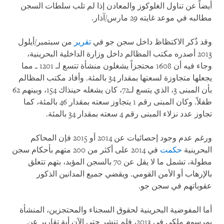
أيضاً عن تناول الغلوكوز والمعادن إذا لم تلب سلطات السجن
مطالبه في موعد غايته 29 مارس/آذار.
وقد ذُكر الاكتظاظ داخل سجن جو في
تقرير
من سبتمبر/أيلول
2013 أصدره مكتب المظالم داخل وزارة الداخلية البحرينية،
وجاء فيه أن 1608 محتجزاً يشغلون منشأة تتسع لـ 1201 ـ مما
يجعلها متجاوزة لسعتها بمقدار 34 بالمئة. وأفاد مكتب المظالم
بأن المبنى 3، الذي يتسع لـ72، كان يشغله حينذاك 154، وبينهم 62
طفلاً. وكان المبنى رقم 1 يتجاوز سعته بمقدار 46 بالمئة، كما
تجاوز عدد نزلاء المبنى رقم 4 سعته بمقدار 34 بالمئة.
ورغم عدم وجود إحصائيات عن 2014 أو 2015 فإن المحاكم
البحرينية
حكمت
في 2014 على أكثر من 200 متهم بأحكام سجن
مطولة، تشمل ما لا يقل عن 70 بالسجن المؤبد، بتهم تتعلق
بالإرهاب أو الأمن القومي. ويقضي جميع المدانين الذكور
عقوباتهم في سجن جو.
أما المفوضية البحرينية لحقوق السجناء والمحتجزين، المنشأة
بمرسوم ملكي في 2013، فلم تنشر حتى الآن أية تقارير عن