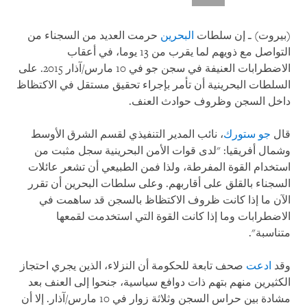
(بيروت) ـ إن سلطات
البحرين
حرمت العديد من السجناء من
التواصل مع ذويهم لما يقرب من 13 يوما، في أعقاب
الاضطرابات العنيفة في سجن جو في 10 مارس/آذار 2015. على
السلطات البحرينية أن تأمر بإجراء تحقيق مستقل في الاكتظاظ
داخل السجن وظروف حوادث العنف.
قال
جو ستورك
، نائب المدير التنفيذي لقسم الشرق الأوسط
وشمال أفريقيا: "لدى قوات الأمن البحرينية سجل مثبت من
استخدام القوة المفرطة، ولذا فمن الطبيعي أن تشعر عائلات
السجناء بالقلق على أقاربهم. وعلى سلطات البحرين أن تقرر
الآن ما إذا كانت ظروف الاكتظاظ بالسجن قد ساهمت في
الاضطرابات وما إذا كانت القوة التي استخدمت لقمعها
متناسبة".
وقد
ادعت
صحف تابعة للحكومة أن النزلاء، الذين يجري احتجاز
الكثيرين منهم بتهم ذات دوافع سياسية، جنحوا إلى العنف بعد
مشادة بين حراس السجن وثلاثة زوار في 10 مارس/آذار. إلا أن