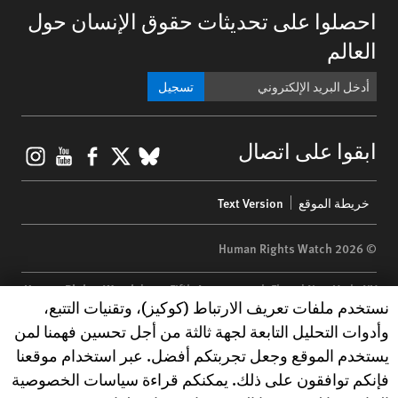
احصلوا على تحديثات حقوق الإنسان حول
العالم
تسجيل
gram
ouTube
Facebook
BlueSky
X
ابقوا على اتصال
Footer
خريطة الموقع
Text Version
menu
© 2026 Human Rights Watch
Human Rights Watch
| 350 Fifth Avenue, 34th Floor | New York,
NY
Human Rights Watch cookie preferences
نستخدم ملفات تعريف الارتباط (كوكيز)، وتقنيات التتبع،
10118-3299
USA
|
t
1.212.290.4700
وأدوات التحليل التابعة لجهة ثالثة من أجل تحسين فهمنا لمن
Human Rights Watch
is a 501(C)(3) nonprofit registered in the US
يستخدم الموقع وجعل تجربتكم أفضل. عبر استخدام موقعنا
under EIN: 13-2875808
فإنكم توافقون على ذلك. يمكنكم قراءة سياسات الخصوصية