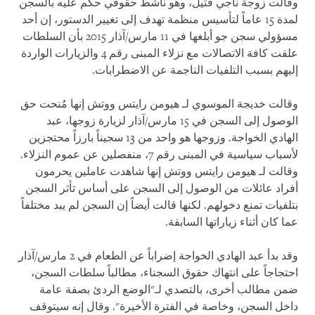
وقالت زوجة ناجي فتيل، وهو ناشط حقوقي حكم عليه بالسجن
لمدة 15 عاماً لتأسيس منظمة تهدف إلى تغيير الدستور، إن أحد
مسؤولي سجن جو أبلغها في 11 مارس/آذار 2015 بأن السلطات
علقت كافة الاتصالات مع نزلاء المبنى رقم 4 والزيارات الواردة
إليهم بسبب التلفيات الناجمة عن الاضطرابات.
وقالت خديجة الموسوي لـ هيومن رايتس ووتش إنها مُنحت حق
الوصول إلى السجن في 15 مارس/آذار لزيارة زوجها، عبد
الهادي الخواجة. وزوجها هو واحد من 13 سجيناً بارزاً محتجزين
لأسباب سياسية في المبنى رقم 7، منفصلين عن عموم النزلاء.
وقالت لـ هيومن رايتس ووتش إنها شاهدت عاملين يحرمون
أفراد عائلات من الوصول إلى السجن على أساس تأثر السجن
بتلفيات تمنع دخولهم. لكنها قالت أيضاً إن السجن لم يبد مختلفاً
عما كان أثناء زياراتها السابقة.
وقد بدأ عبد الهادي الخواجة إضراباً عن الطعام في 2 مارس/آذار
احتجاجاً على انتهاك حقوق السجناء، مطالباً سلطات السجن،
ضمن مطالب أخرى، بالتصدي لـ"الوضع الردئ بصفة عامة
داخل السجن، وخاصة في الفترة الأخيرة". وقال إنه سيتوقف