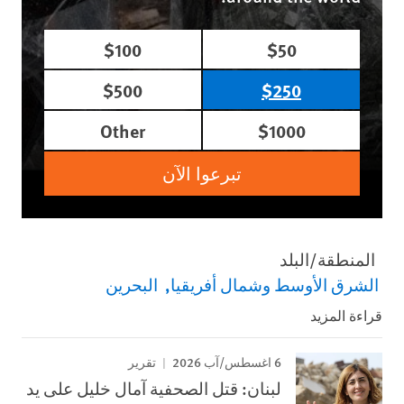
$100
$50
$500
$250
Other
$1000
تبرعوا الآن
المنطقة/البلد
الشرق الأوسط وشمال أفريقيا
البحرين
قراءة المزيد
6 اغسطس/آب 2026
تقرير
لبنان: قتل الصحفية آمال خليل على يد