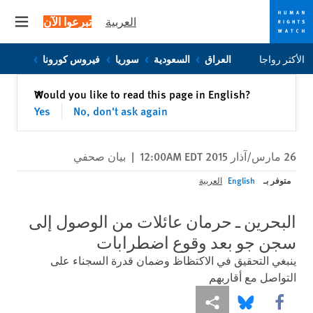
العربية
تبرعوا الآن
 menu
Skip
Skip
الأكثر رواجا
العراق
السعودية
سوريا
فيروس كورونا
to
to
cookie
main
إغلاق
Would you like to read this page in English?
✕
content
privacy
Yes
No, don't ask again
notice
26 مارس/آذار 2015 12:00AM EDT
|
بيان صحفي
متوفر بـ
English
العربية
البحرين ـ حرمان عائلات من الوصول إلى
سجن جو بعد وقوع اضطرابات
ينبغي التحقيق في الاكتظاظ وضمان قدرة السجناء على
التواصل مع أقاربهم
Share this via Facebook
Share this via مشاركة
Share this via Bluesky