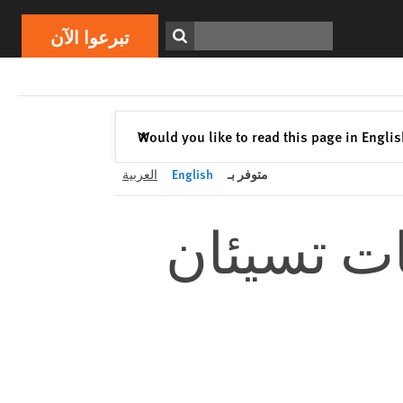
تبرعوا الآن
Print
ابحث
تبرعوا الآن
إغلاق
Would you like to read this page in Engli
✕
متوفر بـ
English
العربية
ات تسيئان