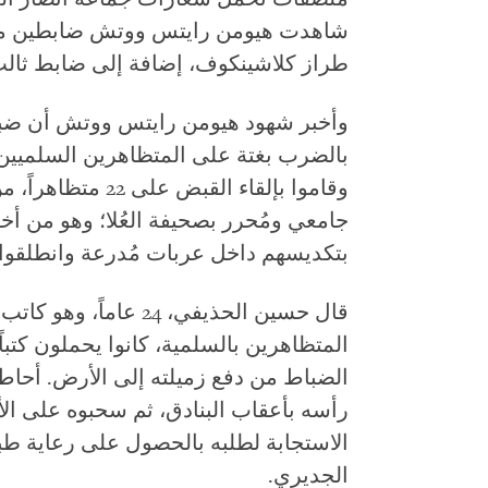
شاهدت هيومن رايتس ووتش ضابطين من 
طراز كلاشينكوف، إضافة إلى ضابط ثالث 
وأخبر شهود هيومن رايتس ووتش أن ضباط
بالضرب بغتة على المتظاهرين السلميين 
جامعي ومُحرر بصحيفة العُلا؛ وهو من أ
بتكديسهم داخل عربات مُدرعة وانطلقوا
قال حسين الحذيفي، 24 عا
المتظاهرين بالسلمية، كانوا يحملون كتباً
رأسه بأعقاب البنادق، ثم سحبوه على ال
الاستجابة لطلبه بالحصول على رعاية طب
الجديري.