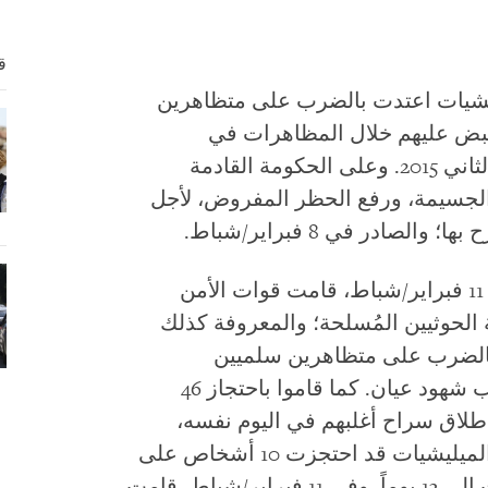
ق
شيات اعتدت بالضرب على متظاهرين
قبض عليهم خلال المظاهرات في
العاصمة، صنعاء، منذ أواخر يناير/كانون الثاني 2015. وعلى الحكومة القادمة
الجسيمة، ورفع الحظر المفروض، لأجل
ادر في 8 فبراير/شباط.
في الفترة من 25 يناير/كانون الثاني، إلى 11 فبراير/شباط، قامت قوات الأمن
 الحوثيين المُسلحة؛ والمعروفة كذلك
ء بالضرب على متظاهرين سلميين
باستخدام العصي وأعقاب البنادق، بحسب شهود عيان. كما قاموا باحتجاز 46
طلاق سراح أغلبهم في اليوم نفسه،
بحسب مُنظمات حقوقية محلية. وكانت الميليشيات قد احتجزت 10 أشخاص على
مقربة من أماكن التظاهرات لمدد وصلت إلى 13 يوماً. وفي 11 فبراير/شباط، قامت