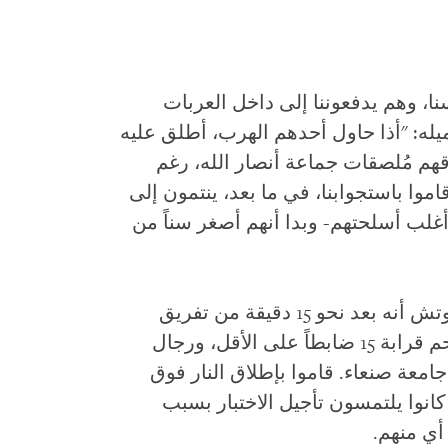
، وهم يدفعوننا إلى داخل العربات
ه: "أذا حاول أحدهم الهرب، أطلق عليه
قهم مُلصقات جماعة أنصار الله، رغم
قاموا باستجوابنا، في ما بعد، ينتمون إلى
غلب أسلحتهم- وبدا أنهم أصغر سناً من
أخبر العديد من الشهود هيومن رايتس ووتش أنه بعد نحو 15 دقيقة من تفريق
حشد المُتظاهرين في ساحة التغيير، اقتحم قرابة 15 ضابطاً على الأقل، ورجال
امعة صنعاء. قاموا بإطلاق النار فوق
 تجاه نحو 15 إلى 20 طالباً كانوا يلتمسون تأجيل الاختبار بسبب
أي منهم.