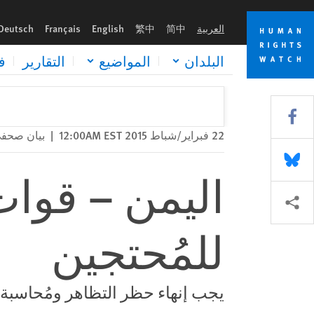
Skip
Skip
اليمن – قوات الأمن والميليشيات تسيئان للمُحتجين
to
to
العربية
简中
繁中
English
Français
Deutsch
cookie
main
content
privacy
البلدان
المواضيع
التقارير
ف
notice
Share this via Facebook
22 فبراير/شباط 2015 12:00AM EST
|
بيان صحف
Share this via Bluesky
اليمن – قوات
Share this via مشاركة
للمُحتجين
يجب إنهاء حظر التظاهر ومُحاسبة 