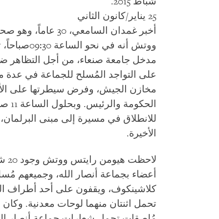
شباط 2015.
25 يناير/كانون الثاني
أخبر غمدان السامعي،
ووتش أنه في 
مدخل جامعة صنعاء، من أجل التظاهر ضد 
على التواجد المُسلح للجماعة في عدة م
مخازن الجيش، وفرض سيطرتها على الأملا
للانطلاق في مسيرة إلى مبنى البرلمان،
الأخيرة.
لاحظ
أعضاء بجماعة أنصار الله، وجميعهم مُ
تحمل اثنتان منهما لوحات معدنية. وكان 
مُلصقات تحمل شعارات جماعة أنصار الله. 