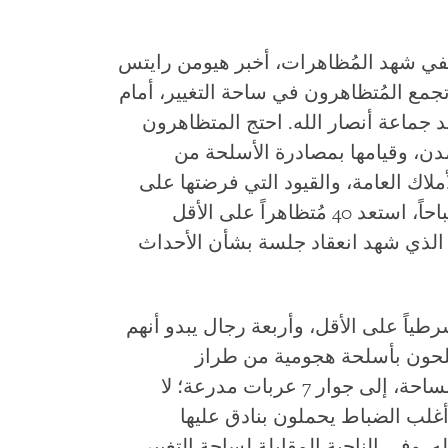
 30 عاماً، وهو صحفي شهد المُظاهرات، أخبر هيومن رايتس
نحو الساعة 09:30صباحاً، تجمع المُتظاهرون في ساحة التغيير، أمام
جماعة أنصار الله. احتج المتظاهرون
دن، وقيامها بمصادرة الأسلحة من
ك العامة، والقيود التي فرضتها على
الحكومة والرئيس. وبحلول الساعة 11 صباحاً، استعد 40 مُتظاهراً على الأقل
 الذي شهد انعقاد جلسة بشأن الأحداث
ت هيومن رايتس ووتش وجود 20 شرطياً على الأقل، وأربعة رجال يبدو أنهم
سلحون بأسلحة هجومية من طراز
كلاشينكوف، ويقفون على أحد أطراف الساحة، إلى جوار 7 عربات مدرعة؛ لا
أغلب الضباط يحملون بنادق عليها
وفي الناحية المقابلة لساحة التغيير،