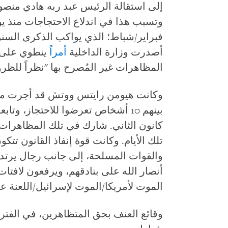
أصدرت وزارة الداخلية
أمراً
ينطوي على ت
المظاهرات غير المُصرح بها "نظراً للظروف 
تلك الأيام. وكانت قوة إنفاذ القانون تت
والقوات المسلحة، إلى جانب رجال يرتدو
أنصار الله على بنادقهم، ويرفعون لافتات 
الموت لأمريكا/الموت لإسرائيل/اللعنة على