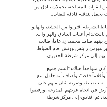
القوات المسلحة، يحملان بنادق من
يحمل بندقية قاذفة للقنابل.
 الشرطة اقتربوا من الحشد، وانهالوا
باستخدام أعقاب البنادق والهراوات.
وقاموا بإلقاء القبض على 22 متظاهراً، من بينهم صامد محمد، 23 عاماً، طالب
خبر هيومن رايتس ووتش. قام الضباط
 بهم إلى مركز شرطة الجديري.
ماً، وهو كاتب كان متواجداً هناك: "اتسم جميع
 وأقلاماً فقط"، وأضاف أنه حاول منع
الضباط من دفع زميلته إلى الأرض. أحاط به 5 ضباط، وضربه اثنان منهم على
أرض في اتجاه عربتهم المدرعة. ورفضوا
ية، ثم اقتادوه إلى مركز شرطة