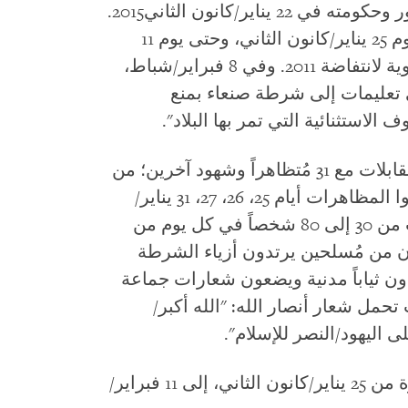
إلى استقالة الرئيس عبد ربه هادي منصور وحكومته في 22 يناير/كانون الثاني2015.
وتسبب هذا في اندلاع الاحتجاجات منذ يوم 25 يناير/كانون الثاني، وحتى يوم 11
فبراير/شباط؛ الذي يواكب الذكرى السنوية لانتفاضة 2011. وفي 8 فبراير/شباط،
عليمات إلى شرطة صنعاء بمنع
الاستثنائية التي تمر بها البلاد".
وكانت هيومن رايتس ووتش قد أجرت مقابلات مع 31 مُتظاهراً وشهود آخرين؛ من
بينهم 10 أشخاص تعرضوا للاحتجاز، وتابعوا المظاهرات أيام 25، 26، 27، 31 يناير/
كانون الثاني. شارك في تلك المظاهرات من 30 إلى 80 شخصاً في كل يوم من
كون من مُسلحين يرتدون أزياء الشرطة
ن ثياباً مدنية ويضعون شعارات جماعة
تحمل شعار أنصار الله: "الله أكبر/
 اليهود/النصر للإسلام".
وقائع العنف بحق المتظاهرين، في الفترة من 25 يناير/كانون الثاني، إلى 11 فبراير/