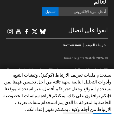
العالم
تسجيل
gram
ouTube
Facebook
BlueSky
X
ابقوا على اتصال
Footer
خريطة الموقع
Text Version
menu
© 2026 Human Rights Watch
Human Rights Watch
| 350 Fifth Avenue, 34th Floor | New York,
NY
Human Rights Watch cookie preferences
نستخدم ملفات تعريف الارتباط (كوكيز)، وتقنيات التتبع،
10118-3299
USA
|
t
1.212.290.4700
وأدوات التحليل التابعة لجهة ثالثة من أجل تحسين فهمنا لمن
Human Rights Watch
is a 501(C)(3) nonprofit registered in the US
يستخدم الموقع وجعل تجربتكم أفضل. عبر استخدام موقعنا
under EIN: 13-2875808
فإنكم توافقون على ذلك. يمكنكم قراءة سياسات الخصوصية
الخاصة بنا لمعرفة ما الذي يتم استخدام ملفات تعريف
الارتباط من أجله وكيف يمكنكم تغيير إعداداتكم.