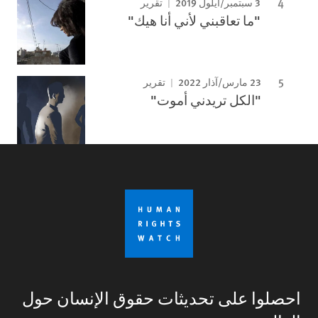
3 سبتمبر/أيلول 2019
تقرير
"ما تعاقبني لأني أنا هيك"
23 مارس/آذار 2022
تقرير
"الكل تريدني أموت"
احصلوا على تحديثات حقوق الإنسان حول