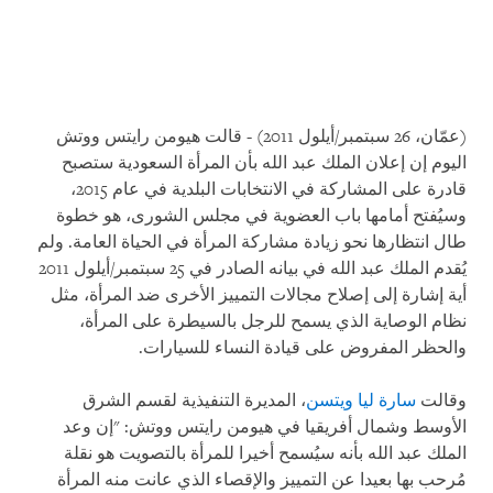
(عمّان، 26 سبتمبر/أيلول 2011) - قالت هيومن رايتس ووتش
اليوم إن إعلان الملك عبد الله بأن المرأة السعودية ستصبح
قادرة على المشاركة في الانتخابات البلدية في عام 2015،
وسيُفتح أمامها باب العضوية في مجلس الشورى، هو خطوة
طال انتظارها نحو زيادة مشاركة المرأة في الحياة العامة. ولم
يُقدم الملك عبد الله في بيانه الصادر في 25 سبتمبر/أيلول 2011
أية إشارة إلى إصلاح مجالات التمييز الأخرى ضد المرأة، مثل
نظام الوصاية الذي يسمح للرجل بالسيطرة على المرأة،
والحظر المفروض على قيادة النساء للسيارات.
وقالت
سارة ليا ويتسن
، المديرة التنفيذية لقسم الشرق
الأوسط وشمال أفريقيا في هيومن رايتس ووتش: "إن وعد
الملك عبد الله بأنه سيُسمح أخيرا للمرأة بالتصويت هو نقلة
مُرحب بها بعيدا عن التمييز والإقصاء الذي عانت منه المرأة