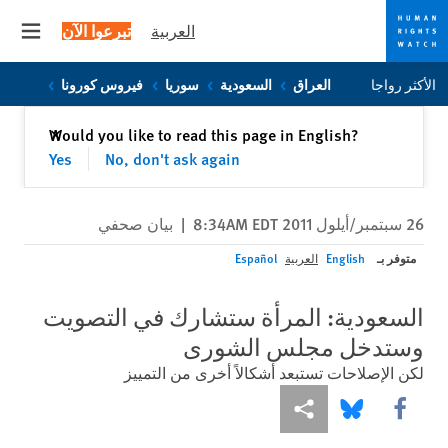
العربية
تبرعوا الآن
 menu
Skip
Skip
الأكثر رواجا
العراق
السعودية
سوريا
فيروس كورونا
to
to
cookie
main
إغلاق
Would you like to read this page in English?
✕
content
privacy
Yes
No, don't ask again
notice
26 سبتمبر/أيلول 2011 8:34AM EDT
|
بيان صحفي
متوفر بـ
English
العربية
Español
السعودية: المرأة ستشارك في التصويت
وستدخل مجلس الشورى
لكن الإصلاحات تستبعد أشكالاً أخرى من التمييز
Share this via Facebook
Share this via مشاركة
Share this via Bluesky