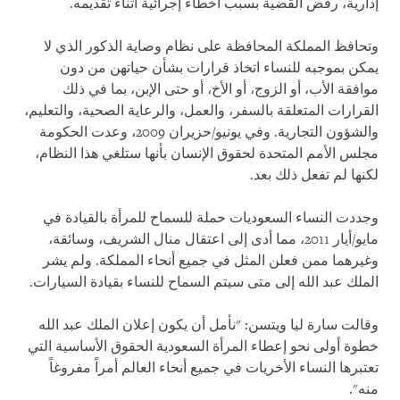
إدارية، رفض القضية بسبب أخطاء إجرائية أثناء تقديمه.
وتحافظ المملكة المحافظة على نظام وصاية الذكور الذي لا
يمكن بموجبه للنساء اتخاذ قرارات بشأن حياتهن من دون
موافقة الأب، أو الزوج، أو الأخ، أو حتى الإبن، بما في ذلك
القرارات المتعلقة بالسفر، والعمل، والرعاية الصحية، والتعليم،
والشؤون التجارية. وفي يونيو/حزيران 2009، وعدت الحكومة
مجلس الأمم المتحدة لحقوق الإنسان بأنها ستلغي هذا النظام،
لكنها لم تفعل ذلك بعد.
وجددت النساء السعوديات حملة للسماح للمرأة بالقيادة في
مايو/أيار 2011، مما أدى إلى اعتقال منال الشريف، وسائقة،
وغيرهما ممن فعلن المثل في جميع أنحاء المملكة. ولم يشر
الملك عبد الله إلى متى سيتم السماح للنساء بقيادة السيارات.
وقالت سارة ليا ويتسن: "نأمل أن يكون إعلان الملك عبد الله
خطوة أولى نحو إعطاء المرأة السعودية الحقوق الأساسية التي
تعتبرها النساء الأخريات في جميع أنحاء العالم أمراً مفروغاً
منه".