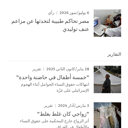
6 يوليو/تموز 2026
رأي
مصر تحاكم طبيبة لتحدثها عن مزاعم
عنف توليدي
التقارير
28 يناير/كانون الثاني 2025
تقرير
"خمسة أطفال في حاضنة واحدة"
انتهاكات حقوق النساء الحوامل أثناء الهجوم
الإسرائيلي على غزّة
3 مارس/آذار 2024
تقرير
"زواجي كان غلط بغلط"
أثر الزواج خارج المحكمة على حقوق النساء
والأطفال في العراق