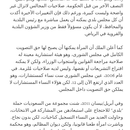
النصف الآخر من قبل الحكومة. صلاحيات المجالس لاتزال غير
واضحة وليست كبيرة، ورغم ذلك فإن التغييرات الأخيرة أكدت
أن كل مجلس بلدي يمكنه أن يعمل مباشرة مع رئيس البلدية
والمحافظ، لا أن يكون مسؤولاً فقط من وزير الشؤون البلدية
والقروية في الرياض.
كما أعلن الملك أن المرأة يمكنها أن يصبح لها حق التصويت
الكامل في مجلس الشورى، وهو هيئة استشارية معينة له
صلاحية مراجعة القوانين واستجواب الوزراء، ولكن لا يمكنه
اقتراح التشريعات أو نقضها، وليس لديه صلاحيات مُلزمة. في
عام 2006، عين مجلس الشورى ست نساء كمستشارات، وهو
العدد الذي ارتفع الآن إلى 12. لكن هؤلاء النساء المستشارات لا
يملكن حق التصويت داخل المجلس.
وفي أبريل/نيسان 2011، شنت مجموعة من السعوديات حملة
"بلدي" للاحتجاج على استبعادهن من المشاركة في الانتخابات،
وحاولت العديد من النساء التسجيل كناخبات، لكن بدون نجاح.
وباشرت امرأة طعنا قانونيا، ولكن ديوان المظالم، وهو محكمة