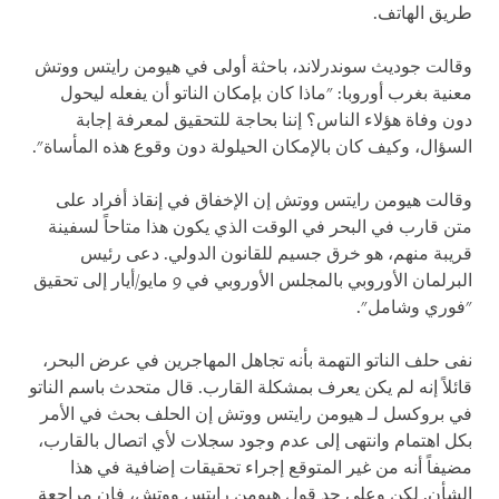
طريق الهاتف.
وقالت جوديث سوندرلاند، باحثة أولى في هيومن رايتس ووتش
معنية بغرب أوروبا: "ماذا كان بإمكان الناتو أن يفعله ليحول
دون وفاة هؤلاء الناس؟ إننا بحاجة للتحقيق لمعرفة إجابة
السؤال، وكيف كان بالإمكان الحيلولة دون وقوع هذه المأساة".
وقالت هيومن رايتس ووتش إن الإخفاق في إنقاذ أفراد على
متن قارب في البحر في الوقت الذي يكون هذا متاحاً لسفينة
قريبة منهم، هو خرق جسيم للقانون الدولي. دعى رئيس
البرلمان الأوروبي بالمجلس الأوروبي في 9 مايو/أيار إلى تحقيق
"فوري وشامل".
نفى حلف الناتو التهمة بأنه تجاهل المهاجرين في عرض البحر،
قائلاً إنه لم يكن يعرف بمشكلة القارب. قال متحدث باسم الناتو
في بروكسل لـ هيومن رايتس ووتش إن الحلف بحث في الأمر
بكل اهتمام وانتهى إلى عدم وجود سجلات لأي اتصال بالقارب،
مضيفاً أنه من غير المتوقع إجراء تحقيقات إضافية في هذا
الشأن. لكن وعلى حد قول هيومن رايتس ووتش، فإن مراجعة