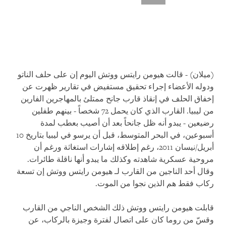
(ميلان) - قالت هيومن رايتس ووتش اليوم إن على حلف الناتو
ودوله الأعضاء إجراء تحقيق مستفيض في تقارير ظهرت عن
إخفاق الحلف في إنقاذ قارب جانح ممتلئ بالمهاجرين الفارين
من ليبيا. القارب الذي كان يحمل 72 شخصاً - بينهم طفلين
رضيعين - يبدو أنه ظل جانحاً بعد أن أصيب بعطب لمدة
أسبوعين، في البحر المتوسط، قبل أن يرسو في ليبيا بتاريخ 10
أبريل/نيسان 2011، رغم إطلاقه إشارات استغاثة ورغم أن
مروحية عسكرية شاهدته وكذلك ما يبدو أنها ناقلة طائرات.
وقال أحد الناجين من القارب لـ هيومن رايتس ووتش إن تسعة
ركاب فقط هم الذين نجوا من الموت.
قابلت هيومن رايتس ووتش ذلك الشخص الناجي من القارب
وقسّ من روما كان على اتصال لفترة وجيزة بالركاب، عن