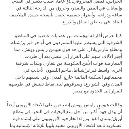
الحراس، فيصل المحروقي، 32 عاماً، أصيب بكسر في القدم،
وإصابات في البطن والصدر، وحروق من الدرجة الثالثة في
ساقه وذراعه، وأضرار جسيمة لحقت بأنسجة جسده الملاصقة
للجلد، في مناطق الساق والذراع.
كما تعرض أفارقة لهجمات من عصابات غاضبة في المناطق
الشرقية التي يسيطر عليها المتمردون في أواخر فبراير/شباط
ومطلع مارس/آذار، على حد قول هيومن رايتس ووتش، مما
أجبر الآلاف منهم على الفرار إلى مصر. بعد أن طردت
المعارضة قوات الأمن الحكومية من بنغازي وبلدات شرقية
أخرى أواسط فبراير/شباط، هاجم الليبيون الأجانب في
مجمعاتهم السكنية القائمة خارج المدن، وفي شققهم داخل
المدن وفي الشوارع، وسرقوهم لدى نقاط تفتيش في طريقهم
للفرار إلى الحدود مع مصر.
وقالت هيومن رايتس ووتش إنه يتعين على الاتحاد الأوروبي أيضاً
أن يبذل جهداً أكبر من أجل منع الوفيات في البحر. في مطلع
أبريل/نيسان اتفق وزراء الخارجية الأوروبيون على إنشاء قوة
عسكرية تابعة للاتحاد الأوروبي معنية بليبيا للإغاثة الإنسانية بما