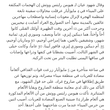
وقال شهود عيان لـ هيومن رايتس ووتش إن الهجمات المكثفة
على الميناء في 4 مايو/أيار عرقلت محاولات سفينة تابعة
لمنظمة الهجرة لإنزال معونات إنسانية واصطحاب مهاجرين
عالقين بالمدينة معها. أحد الصواريخ الغراد أصابت 4 نيجيريين
وجرحت أكثر من 12 آخرين وقت الظهيرة. أولئك القتلى كانوا
أخاً وأختاً، هما ديبكين إيزي، عاماً ونصف، وسوزي إيزي، ثمانية
شهور، وشقيقين بالغين، هما إمراجي أوجيم، 30 وماريان أوجيم،
35. أم ديبكين وسوزي إيزي، فافور آيينا، 30 عاماً، وكانت حبلى
في الشهر الثالث، أصيبت بشظايا في كتفها وذراعها وإصابات
في ساقها اليمنى تطلبت البتر من تحت الركبة.
في ساعة متأخرة من 5 مايو/أيار زرعت قوات القذافي ألغاماً
مضادة للعربات في منطقة ميناء مصراتة، وتم توزيعها عن
طريق إطلاقها في صاروخ غراد، على حد قول الشهود، مع
التأكد من ذلك لدى معاينة منطقة الصاروخ وبقايا الألغام
المتناثرة. تأكدت هيومن رايتس ووتش من أن الألغام المذكورة
هي ألغام طراز 84 صينية الصنع المضادة للعربات. أصيب اثنين
من حرس الميناء عندما مرت شاحنتهما على أحدها. أحد