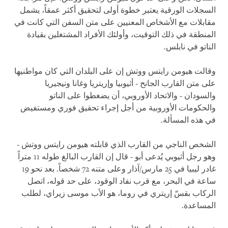
السجلات الورقية يعتبر خطوة أولى لتحقيق أكثر عمقاً، يشمل
مقابلات مع الأشخاص المعنيين على متن السفن التي كانت في
المنطقة في ذلك التوقيت، وأولئك الأفراد المشتغلين بقيادة
الناتو في نابلس.
وقالت هيومن رايتس ووتش إن على البلدان التي كان مواطنيها
على متن القارب الجانح - أثيوبيا وإريتريا وغانا ونيجيريا
والسودان - والاتحاد الأوروبي، أن يضغطوا على الناتو
والحكومات الأوروبية من أجل إجراء تحقيق فوري ومستفيض
في هذه المسألة.
الشخص الناجي من القارب الذي قابلته هيومن رايتس ووتش -
وهو رجل أثيوبي يُدعى أبو - قال إن القارب البالغ طوله 11 متراً
غادر ليبيا في 25 مارس/آذار وعلى متنه 72 شخصاً. بعد نحو 19
ساعة في البحر، مع قرب نفاد الوقود، على حد قوله، اتصل
الركاب بقسّ إريتري في روما، هو الأب موسى زيراي، لطلب
المساعدة.