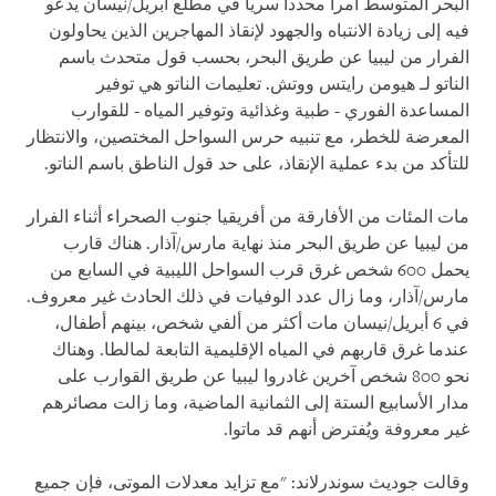
البحر المتوسط أمراً محدداً سرياً في مطلع أبريل/نيسان يدعو
فيه إلى زيادة الانتباه والجهود لإنقاذ المهاجرين الذين يحاولون
الفرار من ليبيا عن طريق البحر، بحسب قول متحدث باسم
الناتو لـ هيومن رايتس ووتش. تعليمات الناتو هي توفير
المساعدة الفوري - طبية وغذائية وتوفير المياه - للقوارب
المعرضة للخطر، مع تنبيه حرس السواحل المختصين، والانتظار
للتأكد من بدء عملية الإنقاذ، على حد قول الناطق باسم الناتو.
مات المئات من الأفارقة من أفريقيا جنوب الصحراء أثناء الفرار
من ليبيا عن طريق البحر منذ نهاية مارس/آذار. هناك قارب
يحمل 600 شخص غرق قرب السواحل الليبية في السابع من
مارس/آذار، وما زال عدد الوفيات في ذلك الحادث غير معروف.
في 6 أبريل/نيسان مات أكثر من ألفي شخص، بينهم أطفال،
عندما غرق قاربهم في المياه الإقليمية التابعة لمالطا. وهناك
نحو 800 شخص آخرين غادروا ليبيا عن طريق القوارب على
مدار الأسابيع الستة إلى الثمانية الماضية، وما زالت مصائرهم
غير معروفة ويُفترض أنهم قد ماتوا.
وقالت جوديث سوندرلاند: "مع تزايد معدلات الموتى، فإن جميع