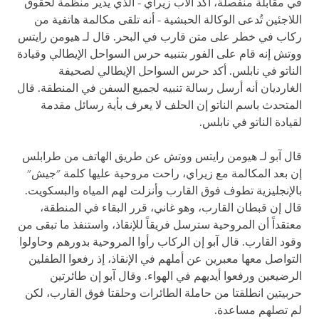
في مقابلة منفصلة، أكد الأب زيراي - الذي يدير منظمة لحقوق
اللاجئين تُدعى الوكالة الحبشية - أنه تلقى مكالمة هاتفية من
ركاب في خطر على متن قارب في البحر. قال لـ هيومن رايتس
ووتش إنه قام على الفور بتنبيه حرس السواحل الإيطالي وقيادة
الناتو في نابلس. أكد حرس السواحل الإيطالي لصحيفة
الغارديان أنه أرسل رسالة تنبيه لجميع السفن في المنطقة. قال
المتحدث باسم الناتو إن الحلف لا يعرف بأية رسائل مقدمة
لقيادة الناتو في نابلس.
قال آبو لـ هيومن رايتس ووتش عن طريق الهاتف من طرابلس
إن بعد المكالمة مع زيراي، راحت مروحية عليها كلمة "جيش"
بالإنجليزية تطوف فوق القارب وأنزلت لهم المياه والبسكويت.
قال إن قبطان القارب، وهو غاني، قرر البقاء في المنطقة،
معتقداً أن المروحية سترسل فريقاً للإنقاذ، واستنفذ ما تبقى من
وقود القارب. قال آبو إن الركاب رأوا المروحية بدورهم وحاولوا
التواصل معها معبرين عن أملهم في الإنقاذ، إذ رفعوا الطفلين
الرضيعين ورفعوا أيديهم في الهواء. وقال آبو إن طائرتين
حربيتين انطلقتا من حاملة الطائرات وحلقتا فوق القارب، لكن
لم تصلهم مساعدة.