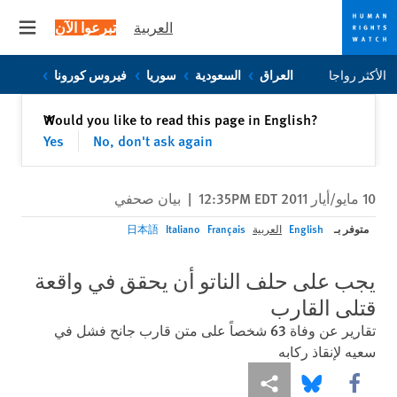
العربية
تبرعوا الآن
 menu
Skip
Skip
الأكثر رواجا
العراق
السعودية
سوريا
فيروس كورونا
to
to
cookie
main
إغلاق
Would you like to read this page in English?
✕
content
privacy
Yes
No, don't ask again
notice
10 مايو/أيار 2011 12:35PM EDT
|
بيان صحفي
متوفر بـ
English
العربية
Français
Italiano
日本語
يجب على حلف الناتو أن يحقق في واقعة
قتلى القارب
تقارير عن وفاة 63 شخصاً على متن قارب جانح فشل في
سعيه لإنقاذ ركابه
Share this via Facebook
Share this via مشاركة
Share this via Bluesky