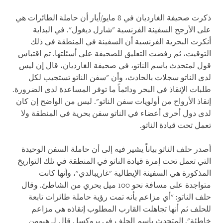
ذكرت صحيفة الغارديان في 8 مايو/أيار أن حاملة الطائرات هي
على الأرجح السفينة الفرنسية "شارل ديغول". في البداية
أنكرت البحرية الفرنسية أن السفينة في المنطقة في ذلك
التوقيت، ثم رفضت التعليق للصحيفة على أسئلتها. تم اقتباس
قول لمتحدث باسم الناتو، في صحيفة الغارديان، قال إن ليس
لدى الناتو سجلات بالحادث، وأن "سفن الناتو تستجيب لكل
طلبات الإنقاذ في البحر ودائماً ما توفر المساعدة لدى الضرورة.
إنقاذ الأرواح من أولويات سفن الناتو". ليس من الواضح إن كان
لدى دول أخرى أعضاء في الناتو سفن بحرية في المنطقة ولا
تعمل تحت قيادة الناتو.
أصدر حلف الناتو بياناً يشير فيه إلى أن حاملة السفن الوحيدة
التي تعمل تحت إمرة قيادة الناتو في المنطقة في تلك التواريخ
المذكورة هي السفينة الإيطالية "غاريبالدي"، وأنها كانت
متواجدة على مسافة نحو 100 ميل بحري من الشاطئ. وقال
حلف الناتو: "أي مزاعم بأنه تمت رؤية حاملة طائرات تابعة
للحلف ثم أنها تجاهلت القارب المطلوب إنقاذه هي مزاعم
خاطئة". المتحدث باسم الحلف في بروكسل قال لـ هيومن