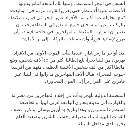
السفن في البحر المتوسط، ومنها تلك التابعة للناتو ودولها
الأعضاء، عليها ألا تنتظر حتى يغرق القارب ثم تتدخل". وتابعت:
"مع محاولة عدد أكبر من الأفراد عبور البحر في قوارب مكتظة
بالركاب وغير آمنة، فإن جميع السفن في المنطقة يجب أن
تعتبر أن القوارب المكتظة بالمهاجرين في حاجة للإنقاذ، وأن
تهرع لإنقاذها فوراً، وأن تصطحب الركاب إلى بر الأمان".
منذ أواخر مارس/آذار، عندما بدأت الموجة الأولى من الأفراد
يهربون من ليبيا بحراً، بلغ إيطاليا أكثر من 10 آلاف شخص، وبلغ
مالطا أكثر من ألف شخص. الأغلبية العظمى منهم من أفريقيا
جنوب الصحراء. هناك آلاف المهاجرين ما زالوا في ليبيا، غير
قادرين على الفرار براً إلى الدول المجاورة.
المنظمة الدولية للهجر بدأت في إخلاء المهاجرين من مصراتة
بالقوارب إلى مدينة بنغازي الواقعة غربي ليبيا، والخاضعة
لسيطرة المتمردين، وهذا بتاريخ 14 أبريل/نيسان. وتكرر قصف
القوات الليبية لميناء مصراتة وحسب التقارير وضعت ألغام
بحرية لدى مداخل الميناء.