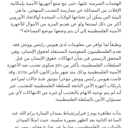
الهجمات الشرسة عليها، حتى مع تمتع أجهزتها الأمنية بإمكانية
الإفلات من المسائلة عن ممارسة التعذيب المنهجي. ما هي
البينة التي يمكن أن تحتاجها الولايات المتحدة أوالاتحاد الأوروبي
أكثر من ذلك ليمتنعا ولو عن تقديم المزيد من الأموال للأجهزة
الأمنية الفلسطينية إلي أن يتم وضعها موضع المساءلة؟"
وطبقاً لما توافر من معلومات لدى هيومن رايتس ووتش فقد
تقدم الفلسطينيون للمفوضية المستقلة لحقوق الإنسان، وهي
المحقق الرسمي في شأن انتهاكات حقوق الإنسان من قبل
السلطات الفلسطينية، بأكثر من 360 شكوى تعذيب ضد الأجهزة
الأمنية الفلسطينية وذلك منذ شهر يناير/كانون الثاني 2009. وقد
قامت هيومن رايتس ووتش مؤخراً بتوثيق عدة حالات لمزاعم
بارتكاب أجهزة الأمن التابعة للسلطة الفلسطينية للتعذيب. غير
أنه لم يتم توجيه الاتهام بالتعذيب أو غيره من الانتهاكات لأي من
مسئولي الأمن بالسلطة الفلسطينية.
بدأت تظاهرة يوم 5 فبراير/شباط بميدان المنارة برام الله عند
الساعة الثانية بعد الظهر بصورة سلمية، حيث امتلأ الميدان
بالمئات من الفلسطينيين، ساروا عبر شارع مجاور، ومن ثم