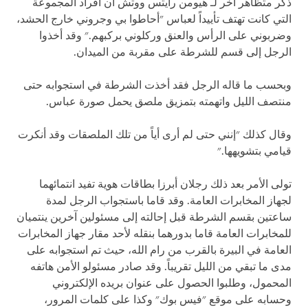
ذكر متظاهر آخر لـ هيومن رايتس ووتش أن أفراد المجموعة
التي كانت تهتف تأييداً لعباس "أحاطوا بي وجروني خارج الحشد،
وضربوني على الرأس والعنق وركلوني بركبهم." وقد أخذوا
الرجل إلى قسم للشرطة على مقربة من الميدان.
وبحسب ما قاله الرجل فقد أخذت الشرطة في استجوابه حتى
منتصف الليل واتهمته بتمزيق ملصق يحمل صورة عباس.
وقال كذلك "إنني حتى لم أرى أياً من تلك الملصقات وقد أنكرت
قيامي بتشويهها."
تولى الأمر بعد ذلك رجلان أبرزا بطاقات هوية تفيد انتمائهما
لجهاز المخابرات العامة. وقد قاما باستجواب الرجل لمدة
ساعتين بقسم الشرطة قبل إحالته إلى مسئولين آخرين ينتميان
للمخابرات العامة قاما بدورهما بنقله لأحد مقار جهاز المخابرات
العامة في البيرة بالقرب من رام الله، حيث تم استجوابه على
مدى ما تبقي من الليل تقريباً. وقد صادر مسئولو الأمن هاتفه
المحمول، وطلبوا الحصول على عنوان بريده الإلكتروني
وحسابه على موقع "فيس بوك" وكذا على كلمات المرور،