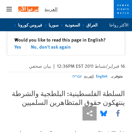
العربية
تبرعوا الآن
 menu
Skip
Skip
الأكثر رواجا
العراق
السعودية
سوريا
فيروس كورونا
to
to
cookie
main
إغلاق
Would you like to read this page in English?
✕
content
privacy
Yes
No, don't ask again
notice
16 فبراير/شباط 2011 12:36PM EST
|
بيان صحفي
متوفر بـ
English
العربية
עברית
السلطة الفلسطينية: البلطجية والشرطة
ينتهكون حقوق المتظاهرين السلميين
Share this via Facebook
Share this via مشاركة
Share this via Bluesky