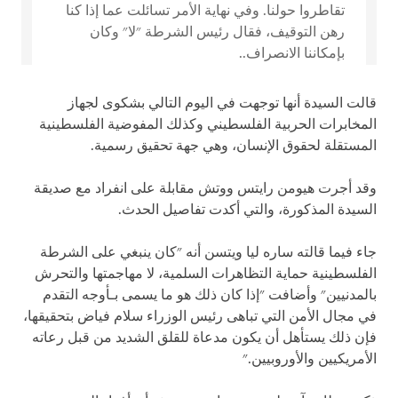
تقاطروا حولنا. وفي نهاية الأمر تسائلت عما إذا كنا
رهن التوقيف، فقال رئيس الشرطة "لا" وكان
بإمكاننا الانصراف..
قالت السيدة أنها توجهت في اليوم التالي بشكوى لجهاز
المخابرات الحربية الفلسطيني وكذلك المفوضية الفلسطينية
المستقلة لحقوق الإنسان، وهي جهة تحقيق رسمية.
وقد أجرت هيومن رايتس ووتش مقابلة على انفراد مع صديقة
السيدة المذكورة، والتي أكدت تفاصيل الحدث.
جاء فيما قالته ساره ليا ويتسن أنه "كان ينبغي على الشرطة
الفلسطينية حماية التظاهرات السلمية، لا مهاجمتها والتحرش
بالمدنيين" وأضافت "إذا كان ذلك هو ما يسمى بـأوجه التقدم
في مجال الأمن التي تباهى رئيس الوزراء سلام فياض بتحقيقها،
فإن ذلك يستأهل أن يكون مدعاة للقلق الشديد من قبل رعاته
الأمريكيين والأوروبيين."