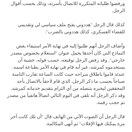
ورفضوا طلباته المتكررة للاتصال بأسرته، وذلك بحسب أقوال
الرجل.
كذلك قال الرجل "هددوني بفتح ملف سياسي لي وتقديمي
للقضاء العسكري، كذلك هددوني بالضرب".
وأضاف الرجل أنهم طلبوا إليه في نهاية الأمر استيفاء بعض
النماذج التي كان أحدها يحمل عنوان "استعلام بخصوص مصدر
خارجي". وقد رفض الرجل توقيعه، حسب قوله، خشية أن
يستخدموه كمرشد، غير أنه قام في نهاية الأمر بطباعة اسمه.
عندئذ قاموا باطلاق سراحه حيث كانت الساعة تقارب الثامنة
صباحاً بحسب ما ذكر الرجل، الذي قام لاحقاً بالاتصال بأحد
المحققين ليخبره بتنصله من أي التزام بتقديم خدماته كمرشد.
وقد ذكر الرجل أنه تلقى في اليوم التالي اتصالاً هاتفياَ من مصدر
تم حجب رقمه.
قال الرجل أن الصوت الآتي من الهاتف قال "أن تلك كانت آخر
مرة يمكنك فيها الإفلات" ثم أنهى المكالمة.