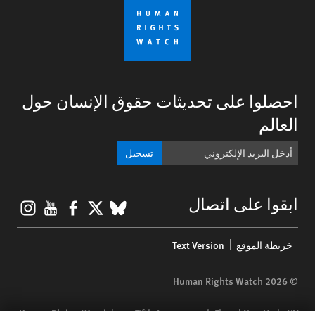
احصلوا على تحديثات حقوق الإنسان حول
العالم
تسجيل
gram
ouTube
Facebook
BlueSky
X
ابقوا على اتصال
Footer
خريطة الموقع
Text Version
menu
© 2026 Human Rights Watch
Human Rights Watch
| 350 Fifth Avenue, 34th Floor | New York,
NY