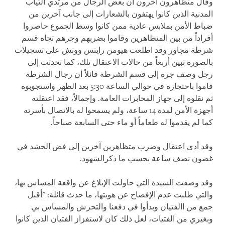
وقال متظاهرون آخرون ان بعض الرجال من مرتدي الثياب
المدنية الذين كانوا يهتفون بالشعارات إلى جانب آخرين من
ضباط الأمن بملابس عادية ممن كانوا وسط الجموع حاصروا
أفراداً من بين المتظاهرين وقاموا بضربهم وجرهم تجاه قسم
شرطة مجاور وقد اطلعت هيومن رايتس ووتش على تسجيلات
بالصورة تبين أربعاً من حالات الاعتقال تلك، كما تحدثت إلى
رجل وصف جره إلى قسم الشرطة قائلاً أن رجال الشرطة
قاموا باحتجازه في حوالي الساعة 5:30 بعد الظهر واستجوبوه
ثم نقلوه إلى جهاز المخابرات العامة. وإجمالاً، فقد اعتقلته
أجهزة الأمن لمدة 14 ساعة، ولم يسمحوا له بالاتصال بأسرته
كما لم يقدموا له طعاماً أو ماء حتى السابعة صباحاً.
وقد أدى اعتقال وضرب متظاهرين آخرين إلى فض الحشد في
غضون نصف ساعة بحسب ما ذكرالشهود.
وقد وصفت السيدة التي حاولت الإبلاغ عن واقعة المساس بها،
والتي طلبت عدم الإفصاح عن هويتها، ما حدث قائلة: "أقبل
جمع من االفتيان وبدأوا في دفعنا والتحرش والمساس بي
وبغيري من الفتيات، لعل ذلك كان لاستفزاز الفتيان الذين كانوا