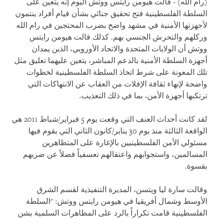
(رام الله) - قالت هيومن رايتس ووتش اليوم إنه يتعين على
السلطة الفلسطينية فتح تحقيق جنائي بشأن قيام أفراد ينتمون
لأجهزتها الأمنية في مشهد واضح بضرب المحتجين في رام الله
وركلهم والتحرش الجنسي بهم. كذلك قالت هيومن رايتس
ووتش أن الولايات المتحدة والاتحاد الأوروبي، الذين يمدان
أجهزة السلطة الأمنية بالدعم المباشر، يتعين عليهما تعليق مثل
تلك المعونة على شرط اتخاذ السلطة الفلسطينية لخطوات
واضحة لإنهاء ثقافة الإفلات من العقاب عن الانتهاكات التي
ترتكبها أجهزة الأمن، بما في ذلك التعذيب.
لقد كانت أحداث العنف التي وقعت يوم 5 فبراير/شباط 2011 هي
الواقعة الثالثة منذ يوم 30 يناير/كانون الثاني التي يقوم فيها
مسئولي الأمن الفلسطينيين بالإغارة على المتظاهرين
المسالمين، واستجوابهم واعتقالهم تعسفياً فضلاً عن ضربهم
بقسوة.
وقالت سارة ليا ويتسن، المديرة التنفيذية لقسم الشرق
الأوسط وشمال أفريقيا في هيومن رايتس ووتش: "السلطة
الفلسطينية قامت تكراراً بالرد على المظاهرات السلمية بشن