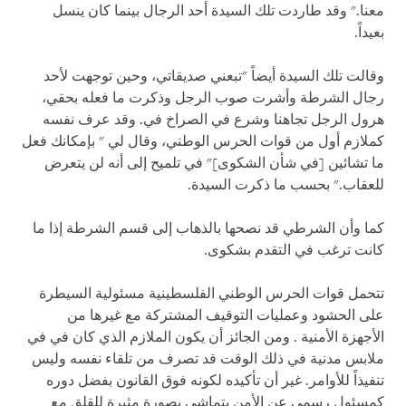
معنا." وقد طاردت تلك السيدة أحد الرجال بينما كان ينسل
بعيداً.
وقالت تلك السيدة أيضاً "تبعني صديقاتي، وحين توجهت لأحد
رجال الشرطة وأشرت صوب الرجل وذكرت ما فعله بحقي،
هرول الرجل تجاهنا وشرع في الصراخ في. وقد عرف نفسه
كملازم أول من قوات الحرس الوطني، وقال لي " بإمكانك فعل
ما تشائين [في شأن الشكوى]" في تلميح إلى أنه لن يتعرض
للعقاب." بحسب ما ذكرت السيدة.
كما وأن الشرطي قد نصحها بالذهاب إلى قسم الشرطة إذا ما
كانت ترغب في التقدم بشكوى.
تتحمل قوات الحرس الوطني الفلسطينية مسئولية السيطرة
على الحشود وعمليات التوقيف المشتركة مع غيرها من
الأجهزة الأمنية . ومن الجائز أن يكون الملازم الذي كان في في
ملابس مدنية في ذلك الوقت قد تصرف من تلقاء نفسه وليس
تنفيذاً للأوامر. غير أن تأكيده لكونه فوق القانون بفضل دوره
كمسئول رسمي عن الأمن يتماشى بصورة مثيرة للقلق مع