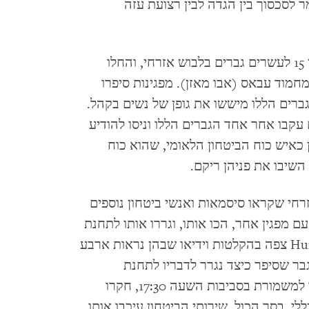
ר לסכסוך בין הגדה לבין רצועת עזה
בסביבות השעה 16:45 הצטרפו למפגינים בין 15 לעשרים גברים בלבוש אזרחי, והחלו
מוד עבאס (אבו מאזן). מפגינות סיפרו
Human Rig כי כמה מהגברים הללו מיששו את גופן של נשים בקהל.
עקבו אחר אחד הגברים הללו וניסו להודיע
כאיש כוח הביטחון הלאומי, שהוא כוח
שיבו את פניהן ריקם.
רחי שקראו סיסמאות ואנשי ביטחון נוספים
 מפגין אחר, הכו אותו, וגררו אותו לתחנת
משטרה סמוכה. ארגון Human Rights Watch צפה בהקלטות וידיאו שבהן נראות ארבע
בר שסיפר כיצד נגרר לדבריו לתחנת
המשטרה. על-פי עדותו, שוטרים לקחו אותו למשמורת בסביבות השעה 17:30, חקרו
ללי. בסך הכול, שירותי הביטחון עיכבו אותו