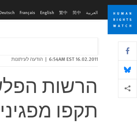
Skip
Skip
הרשות הפלשתינית: בריונים ושוטרים תקפו מפגינים לא אלימים
to
to
العربية
简中
繁中
English
Français
Deutsch
cookie
main
content
privacy
notice
Share this via Facebook
16.02.2011 6:54AM EST
|
הודעה לעיתונות
Share this via Bluesky
הרשות הפלשת
More sharing options
תקפו מפגיני