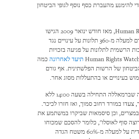
די להימנע מהעברת כסף נוסף לגופי הביטחון
לפי נתונים שהגיעו לידי ארגון Human Rights Watch, מאז חודש ינואר 2009 הגישו
פלשתינאים לנציבות העצמאית לזכויות האדם למעלה מ-360 תלונות על עינויים נגד
יבות הרשמית לתלונות על פגיעה בזכויות
תיעד לאחרונה
כמה
ביטחון של הרשות הפלשתינית. אף גורם
וש בעינויים או בהתעללות מסוג אחר.
ההפגנה שנערכה ב-5 בפברואר בכיכר מנרה שברמאללה התחילה בשעה 14:00 ללא
צעדו במורד רחוב סמוך, ואז חזרו לכיכר.
במצרים, וכן סיסמאות שביקרו במשתמע את
וצה סוף לאוסלו", כלומר להסכם שמכוחו
הוקמה הרשות וניתנה לישראל שליטה בלעדית על למעלה מ-60% משטח הגדה