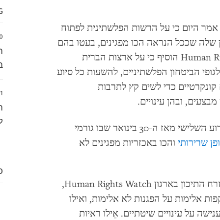
G
רמאללה) - ארגון Human Rights Watch אמר היום כי על הרשות הפלשתינית לפתוח
0
ן שלה שככל הנראה הכו מפגינים, בעטו בהם
ה
והטרידו מינית מפגינות. ארגון Human Rights Watch הוסיף כי על ארצות הברית
ב
גופי הביטחון הפלשתיניים, להשעות כל סיוע
קונקרטיים כדי לשים קץ לתרבות
1
בצעים, ובהן עינויים.
ה
ל
מעשי האלימות ב-5 בפברואר 2011 היו האירוע השלישי מאז ה-30 בינואר שבו גורמי
פן שרירותי
והכו באכזריות מפגינים לא
D
לדברי שרה לאה ויטסון, מנהלת חטיבת המזרח התיכון בארגון Human Rights Watch,
ת אלימות על הפגנות לא אלימות, ואילו
ישה על עינויים שיטתיים. אֵילו ראיות