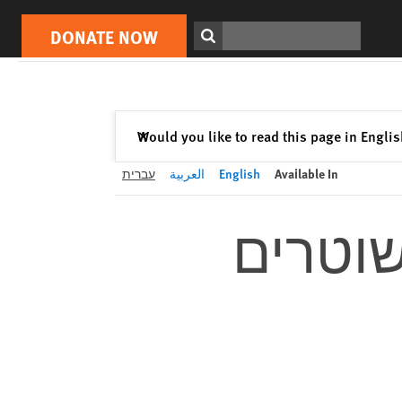
DONATE NOW
Print
Search
DONATE NOW
Close
Would you like to read this page in Engli
✕
Available In
English
العربية
עברית
שוטרים