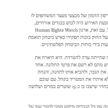
יסון ההמון ועל מבצעי מעצר המשותפים לו
שבעת האירוע היה לבוש בבגדים אזרחיים,
פעל על דעת עצמו ולא מכוח פקודות שקיבל. עם זאת, ארגון Human Rights Watch
ל החוק בזכות תפקידו כאיש ביטחון תואמת
ת בידי כוחות הביטחון הפלשתיניים.
 שהייתה עדה להטרדה. היא תיארה את
יש מהם לא רשם את פרטי התלונה. אחד
את הגבר, ולהביא אותו לתחנה, והנחה
לא איתרו את המטריד בקהל. עם שובם
לתחנה ראתה המפגינה את הגבר המטריד בחדר שישבו בו כ-15 שוטרים במדים ושלושה
 עם כל הגברים וביקש ממני לחזור שוב על