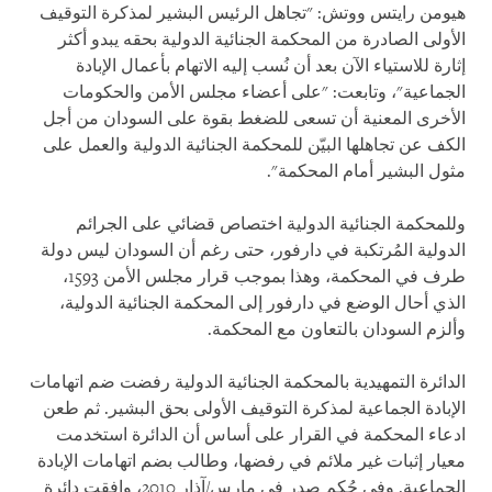
هيومن رايتس ووتش: "تجاهل الرئيس البشير لمذكرة التوقيف
الأولى الصادرة من المحكمة الجنائية الدولية بحقه يبدو أكثر
إثارة للاستياء الآن بعد أن نُسب إليه الاتهام بأعمال الإبادة
الجماعية"، وتابعت: "على أعضاء مجلس الأمن والحكومات
الأخرى المعنية أن تسعى للضغط بقوة على السودان من أجل
الكف عن تجاهلها البيّن للمحكمة الجنائية الدولية والعمل على
مثول البشير أمام المحكمة".
وللمحكمة الجنائية الدولية اختصاص قضائي على الجرائم
الدولية المُرتكبة في دارفور، حتى رغم أن السودان ليس دولة
طرف في المحكمة، وهذا بموجب قرار مجلس الأمن 1593،
الذي أحال الوضع في دارفور إلى المحكمة الجنائية الدولية،
وألزم السودان بالتعاون مع المحكمة.
الدائرة التمهيدية بالمحكمة الجنائية الدولية رفضت ضم اتهامات
الإبادة الجماعية لمذكرة التوقيف الأولى بحق البشير. ثم طعن
ادعاء المحكمة في القرار على أساس أن الدائرة استخدمت
معيار إثبات غير ملائم في رفضها، وطالب بضم اتهامات الإبادة
الجماعية. وفي حُكم صدر في مارس/آذار 2010، وافقت دائرة