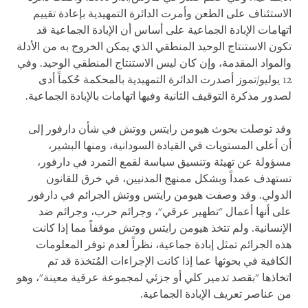
الاستئناف على الطعن وأمرت الدائرة التمهيدية بإعادة تقييم
اتهامات الإبادة الجماعية على أساس أن الإبادة الجماعية قد
تكون الاستنتاج الوحيد المنطقي الذي يمكن الخروج به من الأدلة
والمواد المقدمة، وإن كان ليس الاستنتاج المنطقي الوحيد. وفي
12 يوليو/تموز أصدرت الدائرة التمهيدية بالمحكمة حُكماً أدى
لصدور مذكرة التوقيف الثانية وفيها اتهامات بالإبادة الجماعية.
وقد توصلت بحوث هيومن رايتس ووتش في شأن دارفور إلى
أن أعلى المستويات في القيادة السودانية، ومنها البشير،
مسؤولة عن تهيئة وتنسيق سياسة لقمع التمرد في دارفور،
تستهدف عمداً وبشكل ممنهج المدنيين، في خرق للقانون
الدولي. وقد وصفت هيومن رايتس ووتش الجرائم في دارفور
على أنها أعمال "تطهير عرقي"، وجرائم حرب، وجرائم ضد
الإنسانية. ولم تتخذ هيومن رايتس ووتش موقفاً مما إذا كانت
هذه الجرائم تمثل إبادة جماعية، نظراً لعدم توفر المعلومات
الكافية في بحوثها عما إذا كانت الإجراءات المُتخذة قد تم
اتخاذها "بقصد تدمير كلي أو جزئي لمجموعة عرقية معينة"، وهو
من عناصر تعريف الإبادة الجماعية.