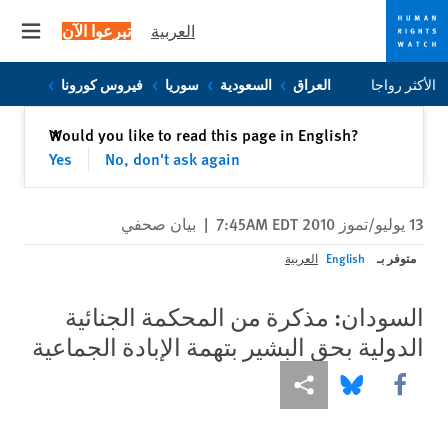
العربية
تبرعوا الآن
 menu
Skip
Skip
الأكثر رواجا
العراق
السعودية
سوريا
فيروس كورونا
to
to
cookie
main
إغلاق
Would you like to read this page in English?
✕
content
privacy
Yes
No, don't ask again
notice
13 يوليو/تموز 2010 7:45AM EDT
|
بيان صحفي
متوفر بـ
English
العربية
السودان: مذكرة من المحكمة الجنائية
الدولية بحق البشير بتهمة الإبادة الجماعية
Share this via Facebook
Share this via مشاركة
Share this via Bluesky