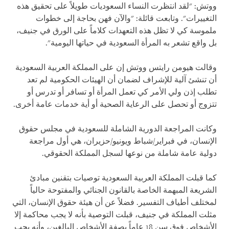
ووتش: "لقد انتظرت النساء السعوديات طويلاً على تحقيق هذه
التغييرات". وتابعت قائلة: "والآن فهن بحاجة إلى خطوات
ملموسة كي لا تظل هذه التعهدات كلاماً على الورق في جنيف،
بل واقع تشعر به المرأة السعودية في حياتها اليومية".
وقالت هيومن رايتس ووتش إن على المملكة العربية السعودية
أن تنشئ آلية للإشراف لضمان أن الهيئات الحكومية لم تعد
تطلب إذن ولي الأمر كي تعمل المرأة أو تسافر أو تدرس أو
تتزوج أو تحصل على الرعاية الصحية أو أية خدمات عامة أخرى.
وكانت المراجعة الدورية الشاملة للسعودية في مجلس حقوق
الإنسان، في فبراير/شباط ويونيو/حزيران، هي أول مراجعة
دولية عامة شاملة من نوعها لسجل المملكة الحقوقي.
كما قبلت المملكة العربية السعودية توصيات بتقنين مبادئ
الشريعة المبهمة الخاصة بالقانون الجنائي والمفتوحة حالياً
لمختلف أطياف التفسير. فضلاً عن أن هيئة حقوق الإنسان، التي
مثلت المملكة في جنيف، قبلت التوصية بأنه لا يجب محاكمة إلا
الأشخاص فوق سن 18 عاماً بصفة الأشخاص البالغين، وأنه يجب