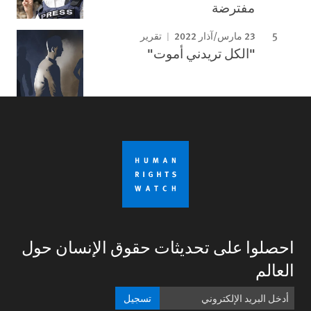
مفترضة
23 مارس/آذار 2022
تقرير
"الكل تريدني أموت"
احصلوا على تحديثات حقوق الإنسان حول
العالم
تسجيل