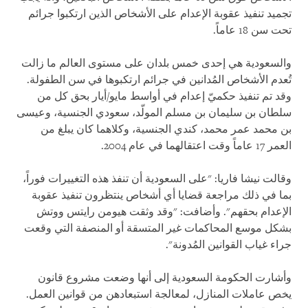
تجميد تنفيذ عقوبة الإعدام على الأشخاص الذين ارتكبوا جرائم
تحت سن 18 عاماً.
والسعودية هي إحدى خمس بلدان على مستوى العالم ما زالت
تُعدم الأشخاص المُدانين في جرائم ارتكبوها في سن الطفولة.
وقد تم تنفيذ حكميّ إعدام في أواسط مايو/أيار بحق كل من
سلطان بن سليمان بن مسلم المولّد، سعودي الجنسية، وعيسى
بن محمد عمر محمد، كندي الجنسية، وكلاهما كان يبلغ من
العمر 17 عاماً وقت اعتقالهما في عام 2004.
وقالت نيشا فاريا: "على السعودية أن تنفذ هذه التغييرات فوراً،
بما في ذلك مراجعة قضايا أي أشخاص ينتظرون تنفيذ عقوبة
الإعدام بحقهم". وأضافت: "وقد وثقت هيومن رايتس ووتش
بشكل موسع المحاكمات غير المتسقة أو المنصفة التي وقعت
جراء غياب القوانين المُدونة".
وأشارت الحكومة السعودية إلى أنها وضعت مشروع قانون
يخص عاملات المنازل، لمعالجة استبعادهن من قوانين العمل.