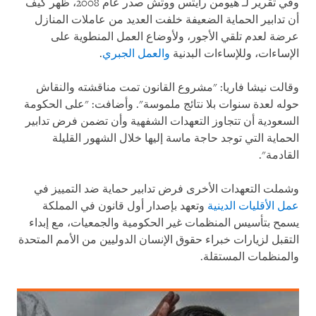
وفي تقرير لـ هيومن رايتس ووتش صدر عام 2008، ظهر كيف
أن تدابير الحماية الضعيفة خلفت العديد من عاملات المنازل
عرضة لعدم تلقي الأجور، ولأوضاع العمل المنطوية على
الإساءات، وللإساءات البدنية
والعمل الجبري
.
وقالت نيشا فاريا: "مشروع القانون تمت مناقشته والنقاش
حوله لعدة سنوات بلا نتائج ملموسة". وأضافت: "على الحكومة
السعودية أن تتجاوز التعهدات الشفهية وأن تضمن فرض تدابير
الحماية التي توجد حاجة ماسة إليها خلال الشهور القليلة
القادمة".
وشملت التعهدات الأخرى فرض تدابير حماية ضد التمييز في
عمل الأقليات الدينية
وتعهد بإصدار أول قانون في المملكة
يسمح بتأسيس المنظمات غير الحكومية والجمعيات، مع إبداء
التقبل لزيارات خبراء حقوق الإنسان الدوليين من الأمم المتحدة
والمنظمات المستقلة.