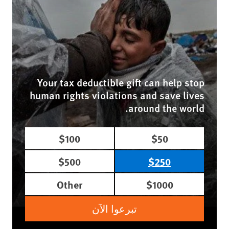
Your tax deductible gift can help stop
human rights violations and save lives
around the world.
$100
$50
$500
$250
Other
$1000
تبرعوا الآن