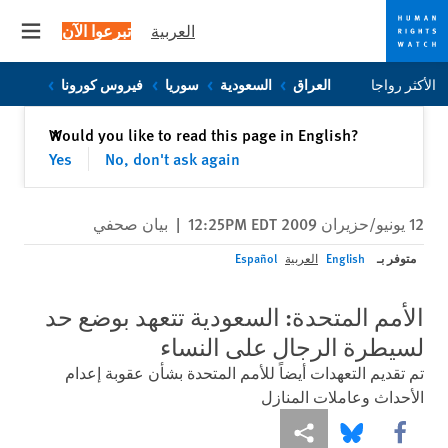
العربية
تبرعوا الآن
 menu
Skip
Skip
الأكثر رواجا
العراق
السعودية
سوريا
فيروس كورونا
to
to
cookie
main
إغلاق
Would you like to read this page in English?
✕
content
privacy
Yes
No, don't ask again
notice
12 يونيو/حزيران 2009 12:25PM EDT
|
بيان صحفي
متوفر بـ
English
العربية
Español
الأمم المتحدة: السعودية تتعهد بوضع حد
لسيطرة الرجال على النساء
تم تقديم التعهدات أيضاً للأمم المتحدة بشأن عقوبة إعدام
الأحداث وعاملات المنازل
Share this via Facebook
Share this via مشاركة
Share this via Bluesky