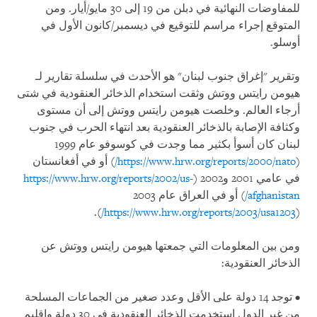
للمفاوضات النهائية في دبلن من 19 إلى 30 مايو/أيار. ومن
المتوقع إجراء مراسم للتوقيع في ديسمبر/كانون الأول في
أوسلو.
وتقرير "إغراق جنوب لبنان" هو الأحدث في سلسلة تقارير لـ
هيومن رايتس ووتش وثقت استخدام الذخائر العنقودية في شتى
أرجاء العالم. وخلصت هيومن رايتس ووتش إلى أن مستوى
وكثافة الإصابة بالذخائر العنقودية بعد انتهاء الحرب في جنوب
لبنان كان أسوأ بكثير مما وجدت في كوسوفو عام 1999
(
https://www.hrw.org/reports/2000/nato/
) أو في أفغانستان
في عامي 2001 و2002 (
https://www.hrw.org/reports/2002/us-
afghanistan/
) أو في العراق عام 2003
).
https://www.hrw.org/reports/2003/usa1203/
(
ومن بين المعلومات التي جمعتها هيومن رايتس ووتش عن
الذخائر العنقودية:
• توجد 14 دولة على الأقل وعدد صغير من الجماعات المسلحة
من غير الدول استخدمت الذخائر العنقودية في 30 دولة وإقليم