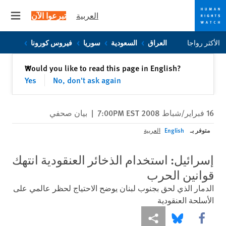
العربية
تبرعوا الآن
 menu
Skip
Skip
الأكثر رواجا
العراق
السعودية
سوريا
فيروس كورونا
to
to
cookie
main
إغلاق
Would you like to read this page in English?
✕
content
privacy
Yes
No, don't ask again
notice
16 فبراير/شباط 2008 7:00PM EST
|
بيان صحفي
متوفر بـ
English
العربية
إسرائيل: استخدام الذخائر العنقودية انتهك
قوانين الحرب
الدمار الذي لحق بجنوب لبنان يوضح الاحتياج لحظر عالمي على
الأسلحة العنقودية
Share this via Facebook
Share this via مشاركة
Share this via Bluesky