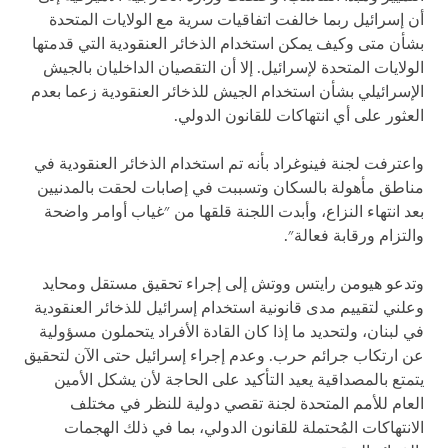
أن إسرائيل ربما خالفت اتفاقيات سرية مع الولايات المتحدة
بشأن متى وكيف يمكن استخدام الذخائر العنقودية التي قدمتها
الولايات المتحدة لإسرائيل. إلا أن التقصيان الداخليان بالجيش
الإسرائيلي بشأن استخدام الجيش للذخائر العنقودية زعما بعدم
العثور على أي انتهاكات للقانون الدولي.
واعترفت لجنة فينوغراد بأنه تم استخدام الذخائر العنقودية في
مناطق مأهولة بالسكان وتسببت في إصابات لحقت بالمدنيين
بعد انتهاء النزاع، وأبدت اللجنة قلقها من "غياب أوامر واضحة
والتزام ورقابة فعالة".
وتدعو هيومن رايتس ووتش إلى إجراء تحقيق مستقل ومحايد
وعلني لتقييم مدى قانونية استخدام إسرائيل للذخائر العنقودية
في لبنان، ولتحديد ما إذا كان القادة الأفراد يتحملون مسؤولية
عن ارتكاب جرائم حرب. وعدم إجراء إسرائيل حتى الآن لتحقيق
يتمتع بالمصداقية يعيد التأكيد على الحاجة لأن يشكل الأمين
العام للأمم المتحدة لجنة تقصي دولية للنظر في مختلف
الانتهاكات المُحتملة للقانون الدولي، بما في ذلك الهجمات