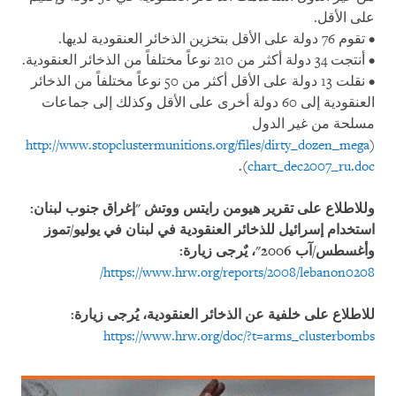
على الأقل.
• تقوم 76 دولة على الأقل بتخزين الذخائر العنقودية لديها.
• أنتجت 34 دولة أكثر من 210 نوعاً مختلفاً من الذخائر العنقودية.
• نقلت 13 دولة على الأقل أكثر من 50 نوعاً مختلفاً من الذخائر
العنقودية إلى 60 دولة أخرى على الأقل وكذلك إلى جماعات
مسلحة من غير الدول
http://www.stopclustermunitions.org/files/dirty_dozen_mega
(
).
chart_dec2007_ru.doc
وللاطلاع على تقرير هيومن رايتس ووتش "إغراق جنوب لبنان:
استخدام إسرائيل للذخائر العنقودية في لبنان في يوليو/تموز
وأغسطس/آب 2006"، يٌرجى زيارة:
https://www.hrw.org/reports/2008/lebanon0208/
للاطلاع على خلفية عن الذخائر العنقودية، يُرجى زيارة:
https://www.hrw.org/doc/?t=arms_clusterbombs