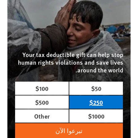
Your tax deductible gift can help stop
human rights violations and save lives
around the world.
$100
$50
$500
$250
Other
$1000
تبرعوا الآن