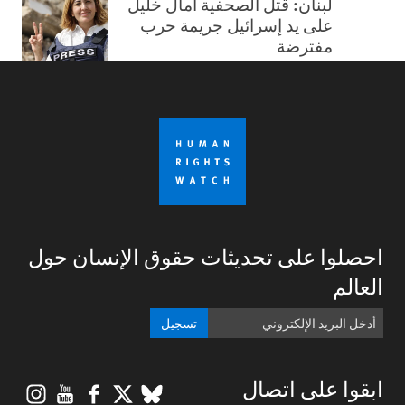
لبنان: قتل الصحفية آمال خليل
على يد إسرائيل جريمة حرب
مفترضة
احصلوا على تحديثات حقوق الإنسان حول
العالم
تسجيل
gram
ouTube
Facebook
BlueSky
X
ابقوا على اتصال