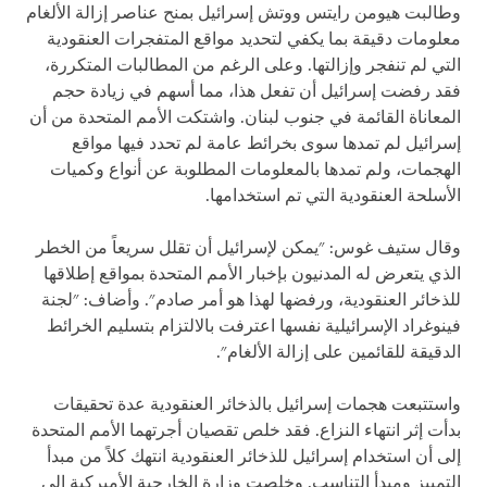
وطالبت هيومن رايتس ووتش إسرائيل بمنح عناصر إزالة الألغام
معلومات دقيقة بما يكفي لتحديد مواقع المتفجرات العنقودية
التي لم تنفجر وإزالتها. وعلى الرغم من المطالبات المتكررة،
فقد رفضت إسرائيل أن تفعل هذا، مما أسهم في زيادة حجم
المعاناة القائمة في جنوب لبنان. واشتكت الأمم المتحدة من أن
إسرائيل لم تمدها سوى بخرائط عامة لم تحدد فيها مواقع
الهجمات، ولم تمدها بالمعلومات المطلوبة عن أنواع وكميات
الأسلحة العنقودية التي تم استخدامها.
وقال ستيف غوس: "يمكن لإسرائيل أن تقلل سريعاً من الخطر
الذي يتعرض له المدنيون بإخبار الأمم المتحدة بمواقع إطلاقها
للذخائر العنقودية، ورفضها لهذا هو أمر صادم". وأضاف: "لجنة
فينوغراد الإسرائيلية نفسها اعترفت بالالتزام بتسليم الخرائط
الدقيقة للقائمين على إزالة الألغام".
واستتبعت هجمات إسرائيل بالذخائر العنقودية عدة تحقيقات
بدأت إثر انتهاء النزاع. فقد خلص تقصيان أجرتهما الأمم المتحدة
إلى أن استخدام إسرائيل للذخائر العنقودية انتهك كلاً من مبدأ
التمييز ومبدأ التناسب. وخلصت وزارة الخارجية الأميركية إلى