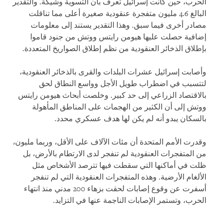
الحرب، حين كانت إسرائيل تعرف بأن التسوية وشيكة. والتقدير
البالغ 4.6 مليون متفجرة عنقودية صغيرة أعلى مما تناقلت
مصادر أخرى فيما سبق. وهذا التقدير يستند إلى معلومات
إضافية حصلت عليها هيومن رايتس ووتش من جنود قاموا
بإطلاق الذخائر العنقودية من نظم إطلاق الصواريخ المتعددة.
وأصابت إسرائيل عشرات البلدات والقرى بالذخائر العنقودية،
لتتسبب في اضطراب طويل الأجل وواسع النطاق لحق
بالاقتصاد الزراعي إلى حد كبير. وخلصت أبحاث هيومن رايتس
ووتش إلى أن الكثير من الهجمات على المناطق المأهولة
بالسكان يبدو أنه لم يكن لها هدف عسكري محدد.
وقدرت الأمم المتحدة أن مئات الآلاف على الأقل، وربما مليون،
من المتفجرات العنقودية لم تنفجر لدى الارتطام بالأرض، بل
ظلت في أماكنها التي سقطت فيها تترصد الأشخاص مثل
الألغام الأرضية. وهذه المتفجرات العنقودية التي لم تنفجر
أسفرت عن وقوع إصابات لحقت بزهاء 200 مدني منذ انتهاء
الحرب، وتستمر الإصابات الناجمة عنها في التزايد.