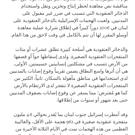
مناقشة نص معاهدة لحظر إنتاج وتخزين ونقل واستخدام
الذخائر العنقودية التي تتسبب في ضرر غير مقبول على
المدنيين. ولعبت الهجمات الإسرائيلية بالذخائر العنقودية على
لبنان في 2006 دوراً كبيراً في إطلاق شرارة عملية معاهدة
أوسلو المقرر لها أن تتم بالكامل في وقت لاحق من هذا العام.
والذخائر العنقودية هي أسلحة كبيرة تطلق عشرات أو مئات
المتفجرات العنقودية الصغيرة. ولدى إسقاطها جواً أو قصفها
من الأرض تتسبب في مشكلتين إنسانيتين جسيمتين. الأولى،
هي أن أثرها واسع النطاق يضمن تقريباً وقوع إصابات بالمدنيين
لدى استخدامها في مناطق مأهولة بالسكان. ثانياً، الكثير من
المتفجرات العنقودية الصغيرة لا تنفجر لدى الارتطام بالأرض
كما هو مُفترض؛ مما يسفر عن وقوع إصابات بصفوف المدنيين
حتى بعد شهور أو سنوات من إطلاقها.
وقد أمطرت إسرائيل جنوب لبنان بما يُقدر بحوالي 4.6 مليون
متفجرة عنقودية صغيرة في 962 هجمة على الأقل، والغالبية
العظمى من هذه الهجمات تمت في الأيام الثلاثة الأخيرة من