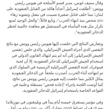
وقال ستيف غوس، مدير قسم الأسلحة في هيومن رايتس
ووتش: "أطلقت إسرائيل أعداداً هائلة من القنابل العنقودية على
لبنان؛ مما خلف قنابل صغيرة تسببت في مقتل وتشويه زهاء
200 شخص منذ انتهاء الحرب"، وتابع قائلاً: "والحل الوحيد لمنع
تكرار مثل هذه المأساة في المستقبل هو معاهدة عالمية لحظر
الذخائر العنقودية".
وتتعارض النتائج التي خلصت إليها هيومن رايتس ووتش مع نتائج
التقصي الذي أجراه الجيش الإسرائيلي، والذي خلص (تقصي
الجيش الإسرائيلي) إلى أنه لم يتم انتهاك القانون الدولي في
استخدام الجيش الإسرائيلي للذخائر العنقودية. إلا أن لجنة
فينوغراد، لجنة التقصي الإسرائيلية الرسمية في السلوك الذي
تم انتهاجه أثناء الحرب، أصدرت ملحقاً عن الذخائر العنقودية
يماثل الكثير مما خلصت إليه هيومن رايتس ووتش من نتائج،
كما أوصت اللجنة بإجراء "إعادة فحص" مستقلة وعلنية في
القواعد الخاصة باستخدام إسرائيل للذخائر العنقودية.
وفي مؤتمر يستغرق خمسة أيام يبدأ في ويلينغتون في نيوزيلاندا
يوم 18 فبراير/شباط 2008، تشارك أكثر من 100 دولة من أجل