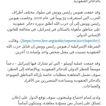
بالذخائر العنقودية.
وقد حققت هيومن رايتس ووتش في سلوك مختلف أطراف
الحرب التي استغرقت 34 يوماً في عام 2006. وخلصت هيومن
رايتس ووتش إلى أن حزب الله أطلق بدوره ذخائر عنقودية
على مناطق مأهولة بالسكان في إسرائيل، في مخالفة للقانون
الإنساني الدولي
(
https://www.hrw.org/arabic/reports/2007/iopt0807/
). وقالت
الشرطة الإسرائيلية لـ هيومن رايتس ووتش إن قنابل حزب الله
العنقودية تسببت في مقتل شخص واحد وإصابة 12 آخرين.
وقد جمعت عملية أوسلو – التي لم تشارك فيها إسرائيل – دعماً
موسعاً للحظر الدولي للذخائر العنقودية. وبالإضافة إلى الحظر،
سوف تشمل المعاهدة متطلبات خاصة بإزالة المناطق الموبوءة
بالذخائر العنقودية ومساعدة المتضررين من الأفراد
والجماعات.
ولدى إتمام اجتماع ويلينغتون، سوف توقع الدول على إعلان
يُصدّق على إصدار نص مسوّدة معاهدة، وستكون أساساً