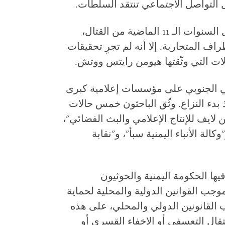
التواصل الاجتماعي تنتقد السلطات.
قُتل العديد من الصحفيين في اليمن خلال السنوات الـ 11 الماضية من القتال،
ف المتحاربة. إلا أنه لم تجرِ تحقيقات
ات التي وثّقتها هيومن رايتس ووتش.
لي الجنوبي على مؤسسات إعلامية كبرى
 بدء النزاع. وثّق الباحثون خمس حالات
لايف للإنتاج الإعلامي والبث الفضائي"،
الة الأنباء اليمنية سبأ"، و"نقابة
ها الحكومة اليمنية والحوثيون
وجب القوانين الدولية والمحلية لحماية
 القانونين الدولي والمحلي، على هذه
قال التعسفي أو الإخفاء القسري أو