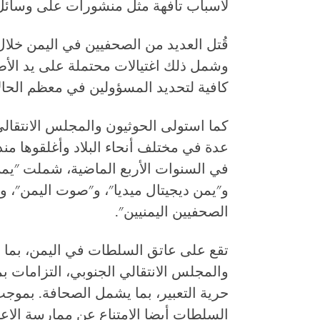
لأسباب تافهة مثل منشورات على وسائل 
وشمل ذلك اغتيالات محتملة على يد الأطرا
كافية لتحديد المسؤولين في معظم الحال
كما استولى الحوثيون والمجلس الانتقا
عدة في مختلف أنحاء البلاد وأغلقوها منذ
في السنوات الأربع الماضية، شملت "يمن 
و"يمن ديجيتال ميديا"، و"صوت اليمن"، و"وك
الصحفيين اليمنيين".
تقع على عاتق السلطات في اليمن، بما في
والمجلس الانتقالي الجنوبي، التزامات بم
حرية التعبير، بما يشمل الصحافة. بموجب
السلطات أيضا الامتناع عن ممارسة الاعت