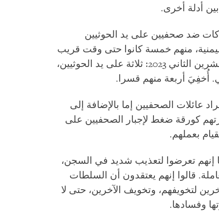
بين أدلة أخرى.
تس ووتش 14 حالة انتهاكات ضد صحفيين على يد الحوثيين
ليمنية، منهم خمسة كانوا حتى وقت قريب
أو ما زالوا محتجزين تعسفا منذ نوفمبر/تشرين الثاني 2023: ثلاثة على يد الحوثيين،
 أُخفِيَ أربعة منهم قسرا.
 عائلات الصحفيين إما بالإضافة إلى
تجزتهم كورقة ضغط لإجبار الصحفيين على
يام بعملهم.
ا إنهم تعرضوا لتعذيب شديد في السجن،
ملة. قالوا إنهم يعتقدون أن السلطات
رين لتخويفهم، وتخويف الآخرين، حتى لا
ها وفسادها.