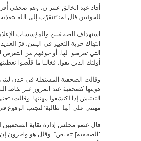
أفاد عبد الخالق عمران، وهو صحفي أُفر
للحوثيين قال له: "نتقرّب إلى الله بتعذي
استهداف الصحفيين والمؤسسات الإعلامي
انتهاك حرية التعبير في اليمن. فرّ العدي
التي تعرضوا لها، أو خوفهم من التعرض لا
أولئك الذين بقوا، فغالبا ما قلّصوا تغطيت
وقالت الصحفية المستقلة في عدن لبنى 
هويتها كصحفية عند المرور عبر نقاط ال
التفتيش إذا اكتشفوا مهنتها. وقالت: "ح
مهنتي على أنها 'طالبة' لتجنب الوقوع ف
قال عضو مجلس إدارة نقابة الصحفيين الي
[الصحفية] تتقلص". وقال هو وآخرون إن