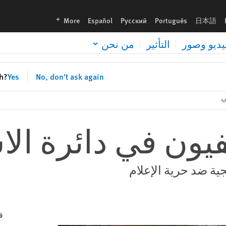
languages
More
Español
Русский
Português
日本語
يديو وصور
التأثير
من نحن
sh?
Yes
No, don't ask again
ي
يون في دائرة ال
جية ضد حرية الإعلام
ق