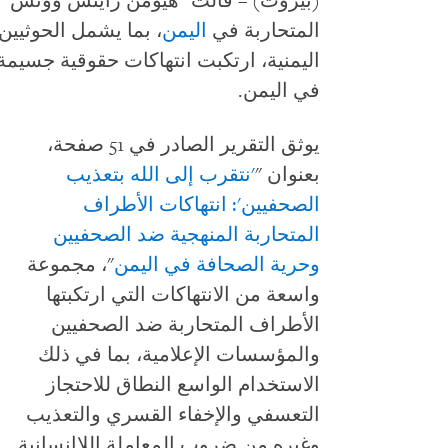
(بيروت) – قالت "هيومن رايتس ووتش" ف
المتحاربة في
اليمن
، بما يشمل الحوثيين
اليمنية، ارتكبت انتهاكات حقوقية جسيم
في اليمن.
يوثق التقرير الصادر في 51 صفحة،
بعنوان "
'نتقرب إلى الله بتعذيب
الصحفيين': انتهاكات الأطراف
المتحاربة المنهجية ضد الصحفيين
وحرية الصحافة في اليمن
"، مجموعة
واسعة من الانتهاكات التي ارتكبتها
الأطراف المتحاربة ضد الصحفيين
والمؤسسات الإعلامية، بما في ذلك
الاستخدام الواسع النطاق للاحتجاز
التعسفي والإخفاء القسري والتعذيب
وغيره من ضروب المعاملة اللاإنسانية.