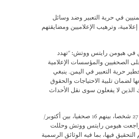
منيين في حرية التعبير وضد وسائل
علامية، وترهيب الإعلاميين ومضايقتهم
ين في هيومن رايتس ووتش: "تهدد
على الصحفيين والمؤسسات الإعلامية
ر حرية التعبير في اليمن. ينبغي
 لضمان تلبية الاحتياجات والحقوق
ك الذين لا يفعلون سوى نقل الأحداث
أجرت هيومن رايتس ووتش مقابلات مع 27 شخصا، بينهم 16 صحفيا، بين أكتوبر/
ل 2024 ومايو/أيار 2025. كما راجعت هيومن رايتس ووتش وحللت
 التحقيق فيها، بما فيه الوثائق الرسمية