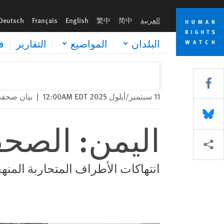
Skip
Skip
اليمن: الصحفيون في دائرة الاستهداف
to
to
العربية
简中
繁中
English
Français
Deutsch
cookie
main
content
privacy
البلدان
المواضيع
التقارير
ف
notice
Share this via Facebook
11 سبتمبر/أيلول 2025 12:00AM EDT
|
بيان صحف
Share this via Bluesky
اليمن: الصحف
Share this via مشاركة
انتهاكات الأطراف المتحاربة المنه