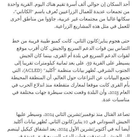
أحد السكان إن حوالي ألف أسرة تقيم هناك اليوم. القرية واحدة
من تجمعات عديدة للعمال الزراعيين تُعرف باسم "الكانابي"،
سكانها غالبا من مجتمعات غير عربية، جاؤوا من مناطق أخرى
للعمل في مثل هذه المشاريع الزراعية.
حتى هجوم يناير/كانون الثاني، كانت كمبو طيبة قريبة من خط
التماس بين قوات الدعم السريع والجيش. كان أقرب موقع
لقوات الدعم السريع في بلدة أم القرى، بينما كان الجيش
يسيطر على القرية 39، على بعد ثمانية كيلومترات تقريبا إلى
الجنوب الشرقي. تُظهر بيانات منظمة "أكليد" (ACLED)، التي
تجمع البيانات عن النزاعات حول العالم، أن المنطقة المحيطة
بأم القرى كانت موقعا لمعارك متقطعة منذ اندلاع الحرب في
العام 2023، وأن البلدة وقعت تحت سيطرة جهات مختلفة في
مناسبات عدة.
تصاعد القتال منذ نوفمبر/تشرين الثاني 2024، وسيطر عليها
الجيش السوداني في 10 يناير/كانون الثاني. تُظهر بيانات أكليد
أيضا أنه في أكتوبر/تشرين الأول 2024، بعد انشقاق كيكيل لينضم
إلى الجيش، استهدفت قوات الدعم السريع قرى عديدة في