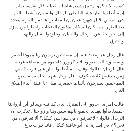
"تويوتا لاند كروزر" مزودة برشاشات ثقيلة. قال شهود عيان
إنهم أطلقوا النار عشوائيا على الرجال والفتيان وأشعلوا النار
في المباني. قال شهود عيان إن المقاتلين هاجموا القرية مجددا
بعد الظهر بينما كان السكان يدفنون الضحايا، وانتقلوا من منزل
إلى آخر بحثا عن الرجال والفتيان، وعاودوا القتل والنهب
والحرق.
قال رجل عمره 60 عاما إن مسلحين يرتدون زيا مموها أخضر
ويستقلون آليات تويوتا لاند كروزر هاجموه من مسافة قريبة.
قال الرجل: "قالوا: توقف!، ثم أطلقوا النار علي قرب كليتي
[من بندقية] كلاشينكوف". قال رجل شهد الحادثة إنه سمع
المهاجمين يصرخون بألفاظ عنصرية مثل "يا عبد!" أثناء إطلاق
النار.
قالت امرأة: "جاؤوا إلى المنزل الذي كنا فيه وسألوا أين أزواجنا
جميعا. بدأوا بتهديد الجميع بأنهم سيؤذوننا وأزواجنا". تذكرت أن
الرجال قالوا، "ألا تعرفون من هم جنود كيكل؟ ألا تعرفون من
نحن؟"، في إشارة إلى أبو عاقلة كيكل، قائد قوات درع