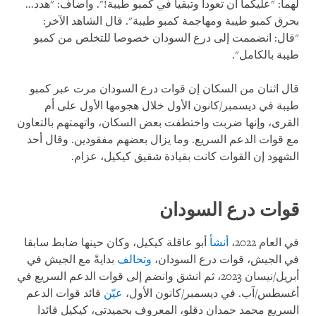
لهما: "عليكما أن تعودا وتبقيا في كمبو طيبة!". وأضاف: "هدد...
بحرق كمبو طيبة ومهاجمة كمبو طيبة". قال الشاهد الآخر:
"قال: انضممت إلى درع السودان خصوصا للتخلص من كمبو
طيبة بالكامل".
قال اثنان من السكان إن قوات درع السودان مرت عبر كمبو
طيبة في ديسمبر/كانون الأول خلال هجومها الأول على أم
القرى، وإنها ضربت واختطفت بعض السكان، واتهمتهم بالتعاون
مع قوات الدعم السريع. وما يزال بعضهم مفقودين. وقال أحد
الشهود إن القوات كانت بقيادة شقيق كيكيل، عزام.
قوات درع السودان
في العام 2022،
أنشأ
أبو عاقلة كيكيل، وكان حينها ضابط سابقا
في الجيش، قوات درع السودان،
وتحالف
بدايةً مع الجيش في
أبريل/نيسان 2023، ثم انشق وانضم إلى قوات الدعم السريع في
أغسطس/آب. في ديسمبر/كانون الأول،
عيّن
قائد قوات الدعم
السريع محمد حمدان دقلو، المعروف بحميدتي، كيكيل قائدا