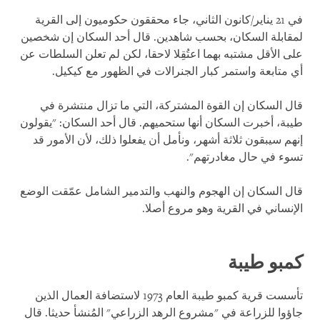
في 21 يناير/كانون الثاني، جاء محققون حكوميون إلى القرية
لمقابلة السكان، بحسب شاهدين. قال أحد السكان إن شخصين
على الأقل مشتبه بهما اعتُقِلا لاحقا، لكن لم تعلن السلطات عن
أي متابعة واستمر كبار الجنرالات في الظهور مع كيكيل.
قال السكان إن القوة المشتركة، التي ما تزال منتشرة في
طيبة، أخبرت السكان أنها ستحميهم. قال أحد السكان: "يقولون
إنهم سيبقون ثلاثة أشهر، ونأمل أن يفعلوا ذلك، لأن الأمور قد
تسوء في حال مغادرتهم".
قال السكان إن الهجوم والنهب والتدمير الشامل عمّقت الوضع
الإنساني في القرية وهو مروع أصلا.
كمبو طيبة
تأسست قرية كمبو طيبة العام 1973 لاستضافة العمال الذين
جاؤوا للزراعة في "مشروع الرهد الزراعي" المُنشأ حديثا. قال