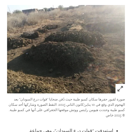
Click to expand Image
صورة لقبور حفرها سكان كمبو طيبة حيث دُفن ضحايا "قوات درع السودان" بعد
الهجوم الذي وقع في 10 يناير/كانون الثاني 2025. التقط الصورة وشاركها أحد سكان
كمبو طيبة وحددت هيومن رايتس ووتش موقعها الجغرافي على أنها في كمبو طيبة.
© 2025 خاص
استهدفت "قوات درع السودان"، وهي جماعة