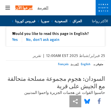
العربية
تبرعوا الآن
 menu
Skip
Skip
الأكثر رواجا
العراق
السعودية
سوريا
فيروس كورونا
to
to
cookie
main
إغلاق
Would you like to read this page in English?
✕
content
privacy
Yes
No, don't ask again
notice
25 فبراير/شباط 2025 12:00AM EST
|
تقرير
متوفر بـ
English
العربية
Français
السودان: هجوم مجموعة مسلحة متحالفة
مع الجيش على قرية
حاسبوا القوات عن هجمات الجزيرة واحموا المدنيين
Share this via Facebook
Share this via مشاركة
Share this via Bluesky