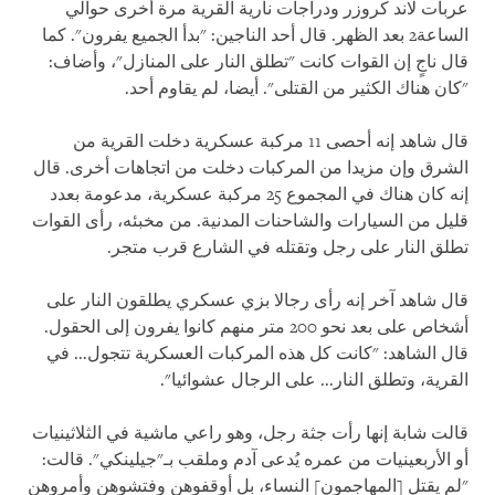
عربات لاند كروزر ودراجات نارية القرية مرة أخرى حوالي
الساعة2 بعد الظهر. قال أحد الناجين: "بدأ الجميع يفرون". كما
قال ناجٍ إن القوات كانت "تطلق النار على المنازل"، وأضاف:
"كان هناك الكثير من القتلى". أيضا، لم يقاوم أحد.
قال شاهد إنه أحصى 11 مركبة عسكرية دخلت القرية من
الشرق وإن مزيدا من المركبات دخلت من اتجاهات أخرى. قال
إنه كان هناك في المجموع 25 مركبة عسكرية، مدعومة بعدد
قليل من السيارات والشاحنات المدنية. من مخبئه، رأى القوات
تطلق النار على رجل وتقتله في الشارع قرب متجر.
قال شاهد آخر إنه رأى رجالا بزي عسكري يطلقون النار على
أشخاص على بعد نحو 200 متر منهم كانوا يفرون إلى الحقول.
قال الشاهد: "كانت كل هذه المركبات العسكرية تتجول... في
القرية، وتطلق النار... على الرجال عشوائيا".
قالت شابة إنها رأت جثة رجل، وهو راعي ماشية في الثلاثينيات
أو الأربعينيات من عمره يُدعى آدم وملقب بـ"جيلينكي". قالت:
"لم يقتل [المهاجمون] النساء، بل أوقفوهن وفتشوهن وأمروهن