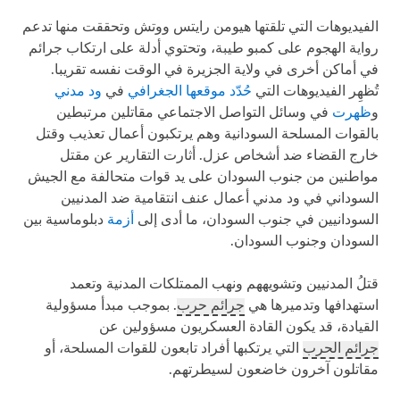
الفيديوهات التي تلقتها هيومن رايتس ووتش وتحققت منها تدعم
رواية الهجوم على كمبو طيبة، وتحتوي أدلة على ارتكاب جرائم
في أماكن أخرى في ولاية الجزيرة في الوقت نفسه تقريبا.
تُظهِر الفيديوهات التي
حُدّد موقعها الجغرافي
في
ود مدني
و
ظهرت
في وسائل التواصل الاجتماعي مقاتلين مرتبطين
بالقوات المسلحة السودانية وهم يرتكبون أعمال تعذيب وقتل
خارج القضاء ضد أشخاص عزل. أثارت التقارير عن مقتل
مواطنين من جنوب السودان على يد قوات متحالفة مع الجيش
السوداني في ود مدني أعمال عنف انتقامية ضد المدنيين
السودانيين في جنوب السودان، ما أدى إلى
أزمة
دبلوماسية بين
السودان وجنوب السودان.
قتلُ المدنيين وتشويههم ونهب الممتلكات المدنية وتعمد
استهدافها وتدميرها هي
جرائم حرب
. بموجب مبدأ مسؤولية
القيادة، قد يكون القادة العسكريون مسؤولين عن
جرائم الحرب
التي يرتكبها أفراد تابعون للقوات المسلحة، أو
مقاتلون آخرون خاضعون لسيطرتهم.