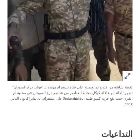
Click to expand Image
لقطة شاشة من فيديو تم تحميله على قناة تيليغرام مؤيدة لـ "قوات درع السودان"
تظهر القائد أبو عاقلة كيكل محاطا بعناصر من عناصر درع السودان في محلية أم
القرى حيث تقع قرية كمبو طيبة.
Sudanshield0 على تيليغرام، 10 يناير/كانون الثاني
2025.
التداعيات