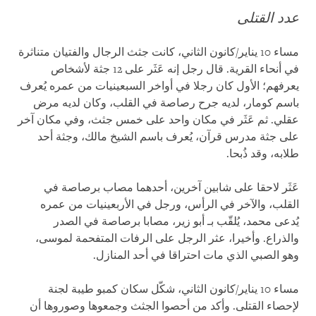
عدد القتلى
مساء 10 يناير/كانون الثاني، كانت جثث الرجال والفتيان متناثرة
في أنحاء القرية. قال رجل إنه عَثَر على 12 جثة لأشخاص
يعرفهم؛ الأول كان رجلا في أواخر السبعينيات من عمره يُعرف
باسم كومار، لديه جرح رصاصة في القلب، وكان لديه مرض
عقلي. ثم عَثَر في مكان واحد على خمس جثث، وفي مكان آخر
على جثة مدرس قرآن، يُعرف باسم الشيخ مالك، وجثة أحد
طلابه، وقد ذُبحا.
عَثَر لاحقا على شابين آخرين، أحدهما مصاب برصاصة في
القلب، والآخر في الرأس، ورجل في الأربعينيات من عمره
يُدعى محمد، يُلقّب بـ أبو زير، مصابا برصاصة في الصدر
والذراع. وأخيرا، عثر الرجل على الرفات المتفحمة لموسى،
وهو الصبي الذي مات احتراقا في أحد المنازل.
مساء 10 يناير/كانون الثاني، شكّل سكان كمبو طيبة لجنة
لإحصاء القتلى. وأكد من أحصوا الجثث وجمعوها وصوروها أن