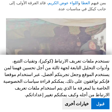
بمن فيهم
العطا
و
اللواء عوض الكريم
، قائد الفرقة الأولى، إلى
جانب كيكل في مناسبات عدة.
Human Rights Watch cookie preferences
نستخدم ملفات تعريف الارتباط (كوكيز)، وتقنيات التتبع،
وأدوات التحليل التابعة لجهة ثالثة من أجل تحسين فهمنا لمن
يستخدم الموقع وجعل تجربتكم أفضل. عبر استخدام موقعنا
فإنكم توافقون على ذلك. يمكنكم قراءة سياسات الخصوصية
الخاصة بنا لمعرفة ما الذي يتم استخدام ملفات تعريف
الارتباط من أجله وكيف يمكنكم تغيير إعداداتكم.
خيارات أخرى
قبول