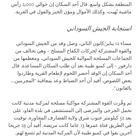
المنطقة بشكل واسع. قال أحد السكان إن حوالي 2,000 رأس
ماشية نُهبت، وكذلك الأموال ومؤن الخبز والفول في القرية.
استجابة الجيش السوداني
مساء 12 يناير/كانون الثاني، وصل وفد من الجيش السوداني
والقوة المشتركة لحركات الكفاح المسلح – وهي تحالف من
الجماعات المسلحة الموالية للجيش السوداني، ومعظمها من
دارفور – إلى كمبو طيبة بعد أن طلب السكان المساعدة. قال
أحد السكان إن الوفد أحضر اللحوم لإطعام القرية وطاردوا
بعض اللصوص. أفيد أن أحد الضباط وعد بمعاقبة "المجرمين...
بالقانون".
ثم وفّرت القوة المشتركة مواكبةً مسلحة لمركبة مدنية كانت
تحمل الجرحى والمرضى إلى المستشفى في بلدة الفاو، على
بعد 52 كيلومتر جنوب شرق ولاية القضارف المجاورة. توفيت
في الطريق فتاة عمرها 13 عاما كانت مريضة. أُفيد أن 23 جريحا
آخرين بقوا في كمبو طيبة لأن المركبة المدنية لم تتسع لهم.