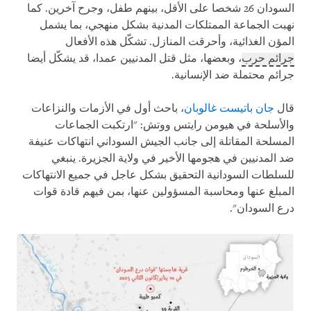
السودان 26 شخصا على الأقل، بينهم طفل، وجرح آخرين. كما
نهبت الجماعة الممتلكات المدنية بشكل منهجي، بما يشمل
المؤن الغذائية، وأحرقت المنازل. تشكّل هذه الأفعال
جرائم حرب
، وبعضها، مثل قتل المدنيين عمدا، قد يشكّل أيضا
جرائم محتملة ضد الإنسانية.
قال
جان باتيست غالوبان
، باحث أول في الأزمات والنزاعات
والأسلحة في هيومن رايتس ووتش: "ارتكبت الجماعات
المسلحة المقاتلة إلى جانب الجيش السوداني انتهاكات عنيفة
ضد المدنيين في هجومها الأخير في ولاية الجزيرة. ينبغي
للسلطات السودانية التحقيق بشكل عاجل في جميع الانتهاكات
المبلغ عنها ومحاسبة المسؤولين عنها، بمن فيهم قادة قوات
درع السودان".