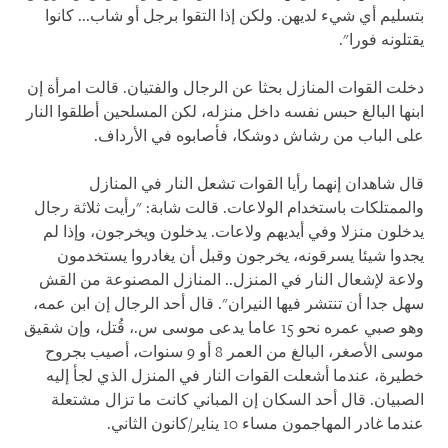
بتسليم أي شيء لديهن. ولكن إذا التقوا برجل أو شاب... كانوا
يقتلونه فورا".
دخلت القوات المنازل بحثا عن الرجال والفتيان. قالت امرأة إن
ابنها البالغ حبس نفسه داخل منزله، لكن المسلحين أطلقوا النار
على الباب من رشاش دوشكا، فأصابوه في الأرداف.
قال شاهدان إنهما رأيا القوات تشعل النار في المنازل
والممتلكات باستخدام الولاعات. قالت شابة: "رأيت ثلاثة رجال
يدخلون منزلا وفي أيديهم ولاعات. يدخلون ويخرجون، وإذا لم
يجدوا شيئا يسرقونه، يخرجون وقبل أن يغادروا يستخدمون
ولاعة لإشعال النار في المنزل.. المنازل المصنوعة من القش
سهل جدا أن تنتشر فيها النيران". قال أحد الرجال إن ابن عمه،
وهو صبي عمره نحو 15 عاما يدعى موسى س.، قُتل، وإن شقيق
موسى الأصغر، البالغ من العمر 8 أو 9 سنوات، أصيب بجروح
خطيرة، عندما أشعلت القوات النار في المنزل الذي لجأ إليه
الصبيان. قال أحد السكان إن المباني كانت ما تزال مشتعلة
عندما غادر المهاجمون مساء 10 يناير/كانون الثاني.