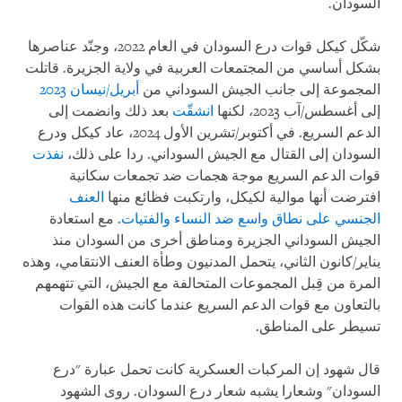
السودان.
شكّل كيكل قوات درع السودان في العام 2022، وجنّد عناصرها
بشكل أساسي من المجتمعات العربية في ولاية الجزيرة. قاتلت
المجموعة إلى جانب الجيش السوداني من
أبريل/نيسان 2023
إلى أغسطس/آب 2023، لكنها
انشقّت
بعد ذلك وانضمت إلى
الدعم السريع. في أكتوبر/تشرين الأول 2024، عاد كيكل ودرع
السودان إلى القتال مع الجيش السوداني. ردا على ذلك،
نفذت
قوات الدعم السريع موجة هجمات ضد تجمعات سكانية
افترضت أنها موالية لكيكل، وارتكبت فظائع منها
العنف
الجنسي على نطاق واسع ضد النساء والفتيات
. مع استعادة
الجيش السوداني الجزيرة ومناطق أخرى من السودان منذ
يناير/كانون الثاني، يتحمل المدنيون وطأة العنف الانتقامي، وهذه
المرة من قِبل المجموعات المتحالفة مع الجيش، التي تتهمهم
بالتعاون مع قوات الدعم السريع عندما كانت هذه القوات
تسيطر على المناطق.
قال شهود إن المركبات العسكرية كانت تحمل عبارة "درع
السودان" وشعارا يشبه شعار درع السودان. روى الشهود