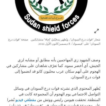
Click to expand Image
شعار "قوات درع السودان"، ويُظهر بندقيّتَيْ "إم16" متشابكتين.
صفحة "قوات درع
السودان" على "فيسبوك"، 6 ديسمبر/كانون الأول 2022.
وصف الشهود زي المهاجمين بأنه مطابق أو مشابه لزي
الجيش، أي أخضر مموه. كما تعرّف شاهدان على مشاركين في
الهجوم على أنهم سكان عرب محليون كانو قد انضموا إلى
قوات درع السودان.
يُظهر المحتوى الذي نشرته قوات درع السودان في وسائل
التواصل الاجتماعي يوم الهجوم أن المجموعة كانت في
المنطقة. تحققت هيومن رايتس ووتش من
مقطعَي
فيديو
نُشرا
على مجموعة قوات درع السودان في "فيسبوك" في 10 يناير/