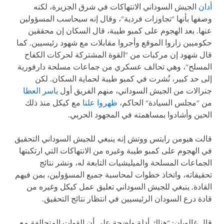
أدان
الجيش السوداني الانتهاكات في شرق الجزيرة، لكنه
وصفها بأنها "تجاوزات فردية"، وقال إنه سيحاسب المسؤولين
عنها. بعد الهجوم على كمبو طيبة، قال السكان إن محققين
حكوميين زاروا الموقع وأجروا مقابلات مع شهود رئيسيين. كما
قال شهود إن مركبات من "القوة المشتركة لحركات الكفاح
المسلح"، وهي تحالف عسكري من جماعات مسلحة دارفورية
إلى حد كبير، نُشرت في كمبو طيبة لحماية السكان. لكن
جنرالات من الجيش السوداني، منهم الفريق أول
ياسر العطا
من "مجلس السيادة" الحاكم،
ظهروا
علنا
مع كيكل منذ ذلك
الحين وأشادوا بمساهمته في المجهود الحربي.
قالت هيومن رايتس ووتش إنه ينبغي للجيش السوداني التحقيق
في الهجوم على كمبو طيبة وغيره من الانتهاكات التي ارتكبتها
الجماعات المسلحة والميليشيات التابعة له، ونشر نتائج
تحقيقاته، واتخاذ خطوات لمحاسبة جميع المسؤولين، بمن فيهم
القادة. ينبغي للجيش السوداني تعليق عمل كيكل وغيره من
قادة درع السودان الرئيسيين في انتظار نتائج التحقيق.
قال غالوبان: "هناك أدلة واضحة على أن القوات المتحالفة مع