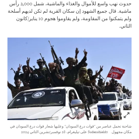
حدوث نهب واسع للأموال والغذاء والماشية، شمل 2,000 رأس
ماشية. قال جميع الشهود إن سكان القرية لم تكن لديهم أسلحة
ولم يتمكنوا من المقاومة، ولم يقاوموا هجوم 10 يناير/كانون
الثاني.
Click to expand Image
شاحنة تحمل عناصر من "قوات درع السودان" وعليها شعار قوات درع السودان في
مكان مجهول.
Sudanshield0 على تيليغرام، 28 نوفمبر/تشرين الثاني 2024