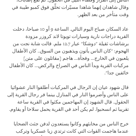
الناس إلى الفرار وقضاء الليل في الحقول. لم تقع إصابات،
وقال شاهدان إنهما شاهدا مسيّرات تحلّق فوق كمبو طيبة في
وقت متأخر من بعد الظهر.
عاد السكان صباح اليوم التالي. الساعة 9 أو 10 صباحا، دخلت
القرية دراجات نارية وسيارات تويوتا لاند كروزر مزودة
برشاشات ثقيلة "دوشكا" عيار 12.7 ملم. قالت شابة نجت من
الهجوم: "كان الناس يأتون ويذهبون من السوق.. كان الأطفال
يلعبون في الخارج... وفجأة... هاجم [مقاتلون على متن]
مركبات القرية وبدأ الناس في الصراخ والركض... كان الأطفال
خائفين جدا".
قال شهود عيان إن الرجال في المركبات أطلقوا النار عشوائيا
على الناس وأضرموا النار في المنازل بينما فر رجال القرية إلى
الحقول. قال الشهود إن المهاجمين مكثوا في القرية ساعة
تقريبا ثم انسحبوا. لم يكن أحد في القرية يحمل سلاحا أو يقاوم.
خرج الناس من مخابئهم وكانوا يستعدون لدفن جثث الضحايا
عندما هاجمت القوات التي كانت ترتدي زيا عسكريا وتركب