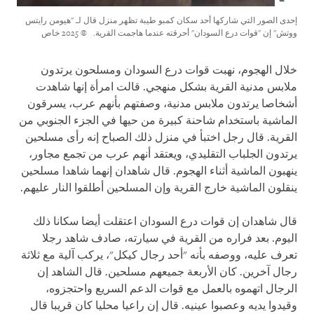
إحدى الصور التي شاركها أحد سكان كمبو طيبة تظهر منزل قال لـ "هيومن رايتس
ووتش" إن "قوات درع السودان" أحرقته عندما هاجمت القرية.
© 2025 خاص
خلال الهجوم، نهبت قوات درع السودان ومسلحون يرتدون
ملابس مدنية القرية بشكل منهجي. قالت امرأة إنها شاهدت
أشخاصا يرتدون ملابس مدنية، وصفتهم بأنهم عرب، يسرقون
الماشية باستخدام شاحنة كبيرة من حيها في الجزء الجنوبي من
القرية. قال رجل اختبأ في منزل ذلك الصباح إنه رأى مسلحين
يرتدون الجلباب التقليدي، ويعتقد أنهم عرب من تجمع مجاور،
ينهبون الماشية أثناء الهجوم. قال شاهدان إنهما شاهدا مسلحين
ينقلون الماشية خارج القرية وإن المسلحين أطلقوا النار عليهم.
قال شاهدان إن قوات درع السودان اعتقلت أيضا سكانا ذلك
اليوم. بعد فراره من القرية في سيارته، صادف شاهد رجلا
تعرف عليه، ووصفه بأنه "أحد رجال كيكل"، يركب آلية مع ثلاثة
رجال آخرين. كان الأربعة جميعهم مسلحين. قال الشاهد إن
الرجال اتهموه بالعمل مع قوات الدعم السريع واحتجزوه،
وقيدوا يديه وعصبوا عينيه. قال إن راعيا محليا كان قريبا قال