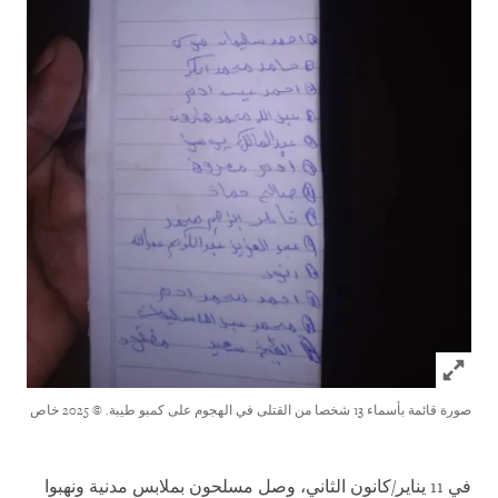
Click to expand Image
صورة قائمة بأسماء 13 شخصا من القتلى في الهجوم على كمبو طيبة.
© 2025 خاص
في 11 يناير/كانون الثاني، وصل مسلحون بملابس مدنية ونهبوا