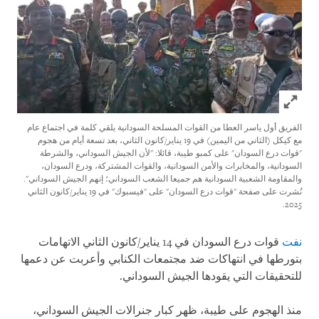
Click to expand Image
الفريق أول ياسر العطا من القوات المسلحة السودانية يلقي كلمة في اجتماع عام
مع كيكل (الثاني من اليمين) في 19 يناير/كانون الثاني، بعد تسعة أيام من هجوم
"قوات درع السودان" على كمبو طيبة، قائلا: "لأن الجيش السوداني، والشرطة
السودانية، والمخابرات والأمن السودانية، والقوات المشتركة، ودرع السودان،
والمقاومة الشعبية السودانية هم جميعا الشعب السوداني؛ إنهم الجيش السوداني".
نُشرت على صفحة "قوات درع السودان" على "فيسبوك" في 19 يناير/كانون الثاني
2025.
نفت
قوات درع السودان في 14 يناير/كانون الثاني الاتهامات
بتورطها في انتهاكات ضد مجتمعات الكنابي وأعربت عن دعمها
للتحقيقات التي يقودها الجيش السوداني.
منذ الهجوم على طيبة، ظهر كبار جنرالات الجيش السوداني،