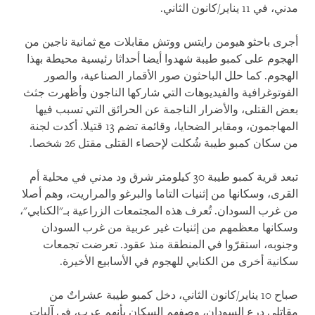
مدني، في 11 يناير/كانون الثاني.
أجرى باحثو هيومن رايتس ووتش مقابلات مع ثمانية ناجين من
الهجوم على كمبو طيبة شهدوا أيضا أحداثا رئيسية محيطة بهذا
الهجوم. كما حلل الباحثون صور الأقمار الصناعية، والصور
الفوتوغرافية والفيديوهات التي شاركها الناجون وأظهرت جثث
بعض القتلى، والأضرار الناجمة عن الحرائق التي تسبب فيها
المهاجمون، ومقابر الضحايا، وقائمة تضم 13 قتيلا. أكدت لجنة
من سكان كمبو طيبة شُكلت لإحصاء القتلى مقتل 26 شخصا.
تبعد قرية كمبو طيبة 30 كيلومتر شرق ود مدني في محلية أم
القرى، وسكانها من إثنيات التاما والبرغو والمراريت، وهم أصلا
من غرب السودان. تُعرف هذه المجتمعات الزراعية بـ"الكنابي"،
وسكانها معظمهم من إثنيات غير عربية من غرب السودان
وجنوبه، استقرّوا في المنطقة منذ عقود. تعرضت تجمعات
سكانية أخرى من الكنابي للهجوم في الأسابيع الأخيرة.
صباح 10 يناير/كانون الثاني، دخل كمبو طيبة عشراتٌ من
مقاتلي درع السودان، وصفهم السكان بأنهم عرب، في آليات