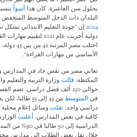
بحلول سن العاشرة. كان هذا
أسوأ
البلدان ذات الدخل المتوسط المنخفض ف
2024
إن "جودة التعليم الابتدائي تشكل ت
دولية أجريت عام 2021 لت
احتلت مصر ا
الأساسي من مهارات القراءة".
تعاني مصر من نقص حاد في المدارس و
المكتظة.
قالت
حوالي 250 ألف فصل دراسي. تضم 
في
المتوسط
من 43 إلى 55 طالبا، لكن بعض المدارس بها
دراسي واحد.
نقلت
وسائل إعلام محلية 
كافية في بعض المدارس.
أعلنت
الوزارة
خلال نقل بعض الطلاب إلى مدارس مختل