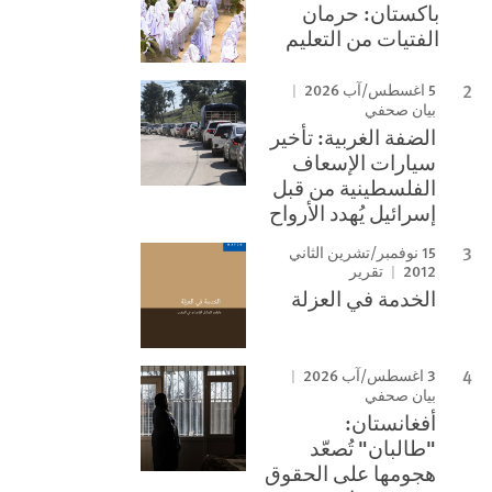
باكستان: حرمان
الفتيات من التعليم
5 اغسطس/آب 2026
بيان صحفي
الضفة الغربية: تأخير
سيارات الإسعاف
الفلسطينية من قبل
إسرائيل يُهدد الأرواح
15 نوفمبر/تشرين الثاني
2012
تقرير
الخدمة في العزلة
3 اغسطس/آب 2026
بيان صحفي
أفغانستان:
"طالبان" تُصعّد
هجومها على الحقوق