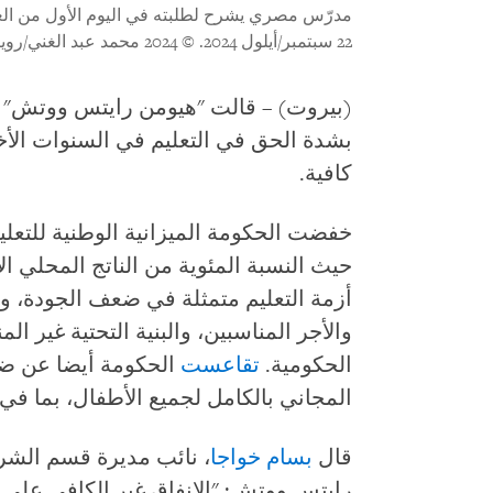
مدرّس مصري يشرح لطلبته في اليوم الأول من الع
22 سبتمبر/أيلول 2024.
© 2024 محمد عبد الغني/رويترز
(بيروت) – قالت "هيومن رايتس ووتش" 
بشدة الحق في التعليم في السنوات الأ
كافية.
خفضت الحكومة الميزانية الوطنية للتعل
حيث النسبة المئوية من الناتج المحلي ال
أزمة التعليم متمثلة في ضعف الجودة، و
والأجر المناسبين، والبنية التحتية غير ال
الحكومية.
تقاعست
الحكومة أيضا عن ضمان
المجاني بالكامل لجميع الأطفال، بما في 
قال
بسام خواجا
، نائب مديرة قسم الشر
رايتس ووتش: "الإنفاق غير الكافي على ا