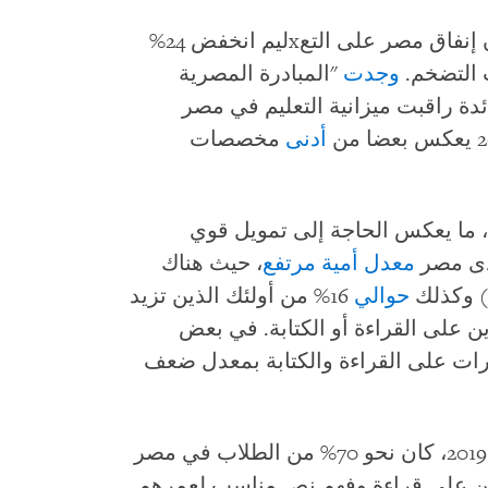
وجد تحليل هيومن رايتس ووتش أيضا أن إنفاق مصر على التعxليم انخفض 24%
وجدت
"المبادرة المصرية
ة راقبت ميزانية التعليم في مصر
أدنى
مخصصات
، ما يعكس الحاجة إلى تمويل قوي
لدى مصر
معدل أمية مرتفع
، حيث هناك
حوالي
16% من أولئك الذين تزيد
وات (2023) غير قادرين على القراءة أو الكتابة. في بعض
ادرات على القراءة والكتابة بمعدل ضعف
البنك الدولي إلى أنه في 2019، كان نحو 70% من الطلاب في مصر
درين على قراءة وفهم نص مناسب لعمرهم