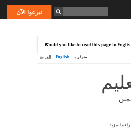
تبرعوا الآن
Print
ابحث
تبرعوا الآن
إغلاق
Would you like to read this page in Engli
✕
متوفر بـ
English
العربية
ليم
لمين
راءة المزيد