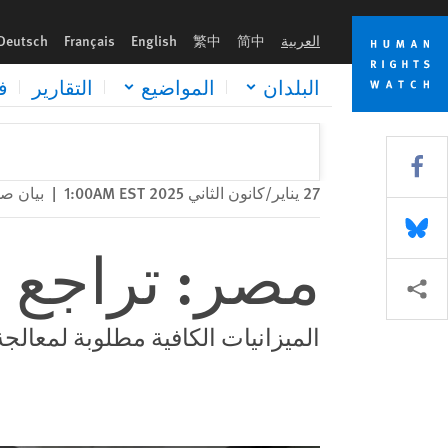
Skip
Skip
مصر: تراجع التمويل يقوّض التعليم
to
to
العربية
简中
繁中
English
Français
Deutsch
cookie
main
content
privacy
البلدان
المواضيع
التقارير
ف
notice
Share this via Facebook
27 يناير/كانون الثاني 2025 1:00AM EST
|
بيان ص
Share this via Bluesky
مصر: تراجع ا
Share this via مشاركة
الميزانيات الكافية مطلوبة لمعالجة