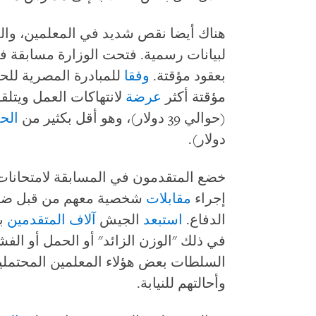
هناك أيضا نقص شديد في المعلمين، وا
لبيانات رسمية. فتحت الوزارة مسابقة في 22
بعقود مؤقتة.
وفقا
للمبادرة المصرية للح
مؤقتة أكثر
عرضة
(حوالي 39 دولار)، وهو أقل بكثير من
الحد
دولار).
خضع المتقدمون في المسابقة لامتحانات ل
إجراء
مقابلات
شخصية معهم من قبل ضب
الدفاع.
استبعد
الجيش
آلاف
المتقدمين
بذ
في ذلك "الوزن الزائد" أو الحمل أو الفشل
السلطات بعض هؤلاء المعلمين المحتملين
وأحالتهم للنيابة.