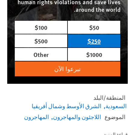
human rights violations and save lives
around the world.
$100
$50
$500
$250
Other
$1000
تبرعوا الآن
المنطقة/البلد
السعودية
الشرق الأوسط وشمال أفريقيا
الموضوع
اللاجئون والمهاجرون
المهاجرون
قراءة المزيد