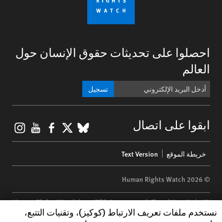
احصلوا على تحديثات حقوق الإنسان حول
العالم
تسجيل
gram
ouTube
Facebook
BlueSky
X
ابقوا على اتصال
Footer
خريطة الموقع
Text Version
menu
© 2026 Human Rights Watch
Human Rights Watch
| 350 Fifth Avenue, 34th Floor | New York,
NY
Human Rights Watch cookie preferences
نستخدم ملفات تعريف الارتباط (كوكيز)، وتقنيات التتبع،
10118-3299
USA
|
t
1.212.290.4700