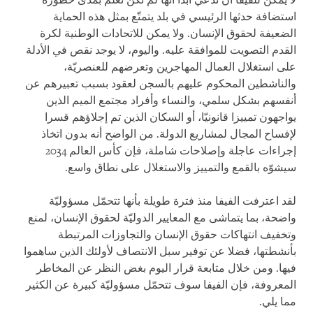
لا يمكن للفيفا أن تدعي أبدا أنها لم تكن تعلم بمدى خطورة
استضافة حدثها الرئيسي في بلد يتمتّع بمثل هذه الحماية
الضعيفة لحقوق الإنسان. ولا يمكن للاتحادات الوطنية لكرة
القدم التصويت للموافقة عليه. واليوم، لا يوجد نقص في الأدلة
على استغلال العمال المهاجرين وتعرضهم للعنصريّة،
والناشطين المحكوم عليهم بالسجن لعقود بسبب تعبيرهم عن
أنفسهم بشكل سلمي، والنساء وأفراد مجتمع الميم الذين
يواجهون تمييزا قانونيّا، أو السكان الذين تم إجلاؤهم قسرا
لإفساح المجال لمشاريع الدولة. من الواضح أنه بدون اتخاذ
إجراءات عاجلة وإصلاحات شاملة، فإن كأس العالم 2034
سيشوّه بالقمع والتمييز والاستغلال على نطاق واسع.
لقد اعترفت الفيفا منذ فترة طويلة بأنها تتحمّل مسؤوليّة
واضحة، بما يتماشى مع المعايير الدوليّة لحقوق الإنسان، لمنع
وتخفيف انتهاكات حقوق الإنسان والتجاوزات المرتبطة
بأنشطتها، فضلا عن توفير سبل الانتصاف لأولئك الذين ساهموا
فيها. ومن خلال متابعة قرار اليوم بغض النظر عن المخاطر
المعروفة، فإن الفيفا سوف تتحمّل مسؤوليّة كبيرة عن الكثير
مما يلي.