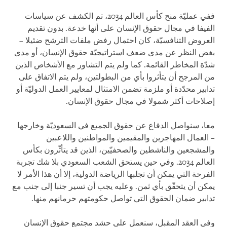
ففي عمليّة منح كأس العالم 2034، تم الكشف عن سياسات
الفيفا في مجال حقوق الإنسان على أنها خدعة. بدون تقديم
العروض التنافسيّة، كان احتمال رفض ملفات الترشح ضئيلا –
بغض النظر عن مدى ضعف استراتيجيّة حقوق الإنسان، أو مدى
شدّة المخاطر القائمة. كما ولم يتم التشاور مع الأشخاص الذين
من المرجح أن يتأثروا بأي من البطولتين، ولم يتم الاتفاق على
تدابير محدّدة أو ملزمة تضمن الامتثال لمعايير العمل الدوليّة أو
إصلاحات أكثر شمولا في مجال حقوق الإنسان.
معا، سنواصل الدفاع عن حقوق الجميع في السعوديّة وخارجها
– العمال المهاجرين والمقيمين والمواطنين واللاعبين
والمشجعين والناشطين والصحفيّين، الذين قد يتأثّرون بكأس
العالم 2034. وفي حين يستحق الشعب السعودي بلا شك تجربة
الفرحة التي يمكن أن تجلبها الرياضة الدولية، إلا أن هذا الأمر لا
يمكن أن يتحقّق بأي ثمن. وعليه يجب أن تسير جنبا إلى جنب مع
تدابير ضمان الحقوق التي تواصل حكومتهم حرمانهم منها.
وفي العقد المقبل، سنعمل على حشد مجتمع حقوق الإنسان