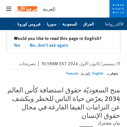
العربية
تبرعوا الآن
 menu
Skip
Skip
الأكثر رواجا
العراق
السعودية
سوريا
فيروس كورونا
to
to
cookie
main
إغلاق
Would you like to read this page in English?
✕
content
privacy
Yes
No, don't ask again
notice
11 ديسمبر/كانون الأول 2024 10:59AM EST
|
تصريحات
متوفر بـ
English
العربية
Français
منح السعوديّة حقوق استضافة كأس العالم
2034 يعرّض حياة الناس للخطر ويكشف
عن التزامات الفيفا الفارغة في مجال
حقوق الإنسان
بيان مشترك