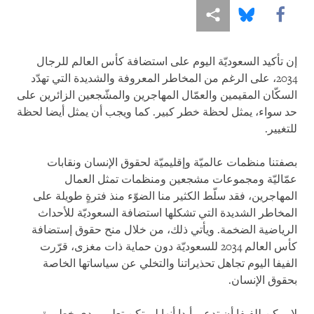
Share this via Facebook
Share this via مشاركة
Share this via Bluesky
إن تأكيد السعوديّة اليوم على استضافة كأس العالم للرجال
2034، على الرغم من المخاطر المعروفة والشديدة التي تهدّد
السكّان المقيمين والعمّال المهاجرين والمشّجعين الزائرين على
حد سواء، يمثل لحظة خطر كبير. كما ويجب أن يمثل أيضا لحظة
للتغيير.
بصفتنا منظمات عالميّة وإقليميّة لحقوق الإنسان ونقابات
عمّاليّة ومجموعات مشجعين ومنظمات تمثل العمال
المهاجرين، فقد سلّط الكثير منا الضوّء منذ فترةٍ طويلة على
المخاطر الشديدة التي تشكلها استضافة السعوديّة للأحداث
الرياضية الضخمة. ويأتي ذلك، من خلال منح حقوق إستضافة
كأس العالم 2034 للسعوديّة دون حماية ذات مغزى، قرّرت
الفيفا اليوم تجاهل تحذيراتنا والتخلي عن سياساتها الخاصة
بحقوق الإنسان.