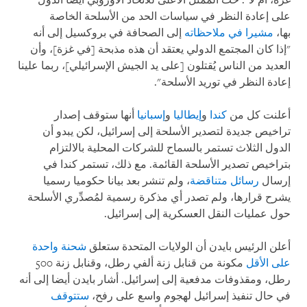
غزة، أم لا". حثّ الممثل الأعلى للاتحاد الأوروبي أيضا الدول
على إعادة النظر في سياسات الحد من الأسلحة الخاصة
بها،
مشيرا في ملاحظاته
إلى الصحافة في بروكسيل إلى أنه
"إذا كان المجتمع الدولي يعتقد أن هذه مذبحة [في غزة]، وأن
العديد من الناس يُقتلون [على يد الجيش الإسرائيلي]، ربما علينا
إعادة النظر في توريد الأسلحة".
أعلنت كل من
كندا
و
إيطاليا
و
إسبانيا
أنها ستوقف إصدار
تراخيص جديدة لتصدير الأسلحة إلى إسرائيل، لكن يبدو أن
الدول الثلاث تستمر بالسماح للشركات المحلية بالالتزام
بتراخيص تصدير الأسلحة القائمة. مع ذلك، تستمر كندا في
إرسال
رسائل متناقضة
، ولم تنشر بعد بيانا حكوميا رسميا
يشرح قرارها، ولم تصدر أي مذكرة رسمية لمُصدِّري الأسلحة
حول عمليات النقل العسكرية إلى إسرائيل.
أعلن الرئيس بايدن أن الولايات المتحدة ستعلق
شحنة واحدة
على الأقل
مكونة من قنابل زنة ألفي رطل، وقنابل زنة 500
رطل، ومقذوفات مدفعية إلى إسرائيل. أشار بايدن أيضا إلى أنه
في حال تنفيذ إسرائيل لهجوم واسع على رفح،
ستتوقف