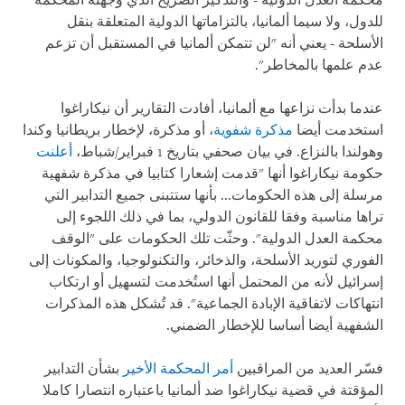
محكمة العدل الدولية - والتذكير الصريح الذي وجهته المحكمة
للدول، ولا سيما ألمانيا، بالتزاماتها الدولية المتعلقة بنقل
الأسلحة - يعني أنه "لن تتمكن ألمانيا في المستقبل أن تزعم
عدم علمها بالمخاطر".
عندما بدأت نزاعها مع ألمانيا، أفادت التقارير أن نيكاراغوا
استخدمت أيضا
مذكرة شفوية
، أو مذكرة، لإخطار بريطانيا وكندا
وهولندا بالنزاع. في بيان صحفي بتاريخ 1 فبراير/شباط،
أعلنت
حكومة نيكاراغوا أنها "قدمت إشعارا كتابيا في مذكرة شفهية
مرسلة إلى هذه الحكومات... بأنها ستتبنى جميع التدابير التي
تراها مناسبة وفقا للقانون الدولي، بما في ذلك اللجوء إلى
محكمة العدل الدولية". وحثّت تلك الحكومات على "الوقف
الفوري لتوريد الأسلحة، والذخائر، والتكنولوجيا، والمكونات إلى
إسرائيل لأنه من المحتمل أنها استُخدمت لتسهيل أو ارتكاب
انتهاكات لاتفاقية الإبادة الجماعية". قد تُشكل هذه المذكرات
الشفهية أيضا أساسا للإخطار الضمني.
فسّر العديد من المراقبين
أمر المحكمة الأخير
بشأن التدابير
المؤقتة في قضية نيكاراغوا ضد ألمانيا باعتباره انتصارا كاملا