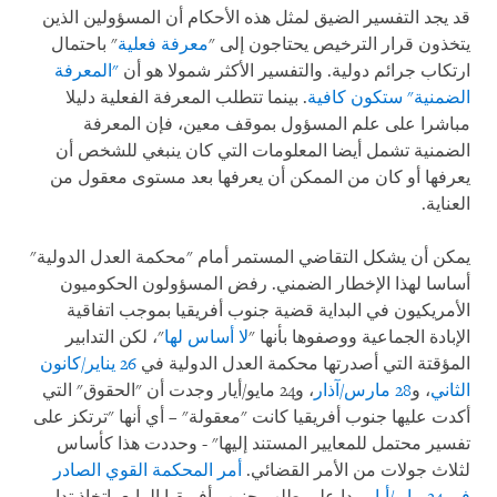
قد يجد التفسير الضيق لمثل هذه الأحكام أن المسؤولين الذين
يتخذون قرار الترخيص يحتاجون إلى "
معرفة فعلية
" باحتمال
ارتكاب جرائم دولية. والتفسير الأكثر شمولا هو أن
"المعرفة
الضمنية" ستكون كافية
. بينما تتطلب المعرفة الفعلية دليلا
مباشرا على علم المسؤول بموقف معين، فإن المعرفة
الضمنية تشمل أيضا المعلومات التي كان ينبغي للشخص أن
يعرفها أو كان من الممكن أن يعرفها بعد مستوى معقول من
العناية.
يمكن أن يشكل التقاضي المستمر أمام "محكمة العدل الدولية"
أساسا لهذا الإخطار الضمني. رفض المسؤولون الحكوميون
الأمريكيون في البداية قضية جنوب أفريقيا بموجب اتفاقية
الإبادة الجماعية ووصفوها بأنها "
لا أساس لها
"، لكن التدابير
المؤقتة التي أصدرتها محكمة العدل الدولية في
26 يناير/كانون
الثاني
، و
28 مارس/آذار
، و24 مايو/أيار وجدت أن "الحقوق" التي
أكدت عليها جنوب أفريقيا كانت "معقولة" – أي أنها "ترتكز على
تفسير محتمل للمعايير المستند إليها" - وحددت هذا كأساس
لثلاث جولات من الأمر القضائي.
أمر المحكمة القوي الصادر