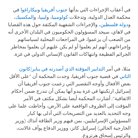
في أعقاب الإجراءات التي بدأتها
جنوب أفريقيا
و
نيكاراغوا
في
محكمة العدل الدولية، وتدخلات
كولومبيا
، و
ليبيا
، و
المكسيك
،
و
دولة فلسطين
، والإجراءات الشفهية المكثفة حول هذه القضايا
في لاهاي، سيجد المسؤولون الحكوميون في البلدان الأخرى أنه
من الصعب أن يزعموا، في المراجعات المحلية لسياساتهم
وإجراءاتهم، أنهم لم يعلموا أو لم يكن عليهم أن يعلموا بمخاطر
الجرائم الفظيعة وانتهاكات القانون الإنساني الدولي في غزة.
مثلا، في أمر
التدابير المؤقتة الذي أصدرته في يناير/كانون
الثاني
في قضية جنوب أفريقيا، وجدت المحكمة أن "على الأقل
بعض الأفعال وأوجه التقصير التي زعمت جنوب أفريقيا أن
إسرائيل ارتكبتها في غزة يبدو أنها يمكن أن تندرج ضمن أحكام
الاتفاقية". أشارت المحكمة أيضا بشكل مكثف في الأمر
المؤقت إلى الظروف الواقعية على الأرض، وأحاطت علما على
وجه التحديد بالعديد من التصريحات التي أدلى بها كبار
المسؤولين الإسرائيليين، بمن فيهم وزير الطاقة آنذاك (وزير
الخارجية الحالي) إسرائيل كاتز، ووزير الدفاع يوآف غالانت،
والرئيس إسحاق هرتزوغ.