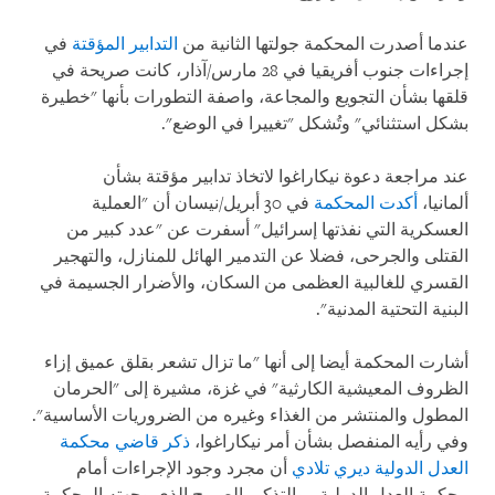
عندما أصدرت المحكمة جولتها الثانية من
التدابير المؤقتة
في
إجراءات جنوب أفريقيا في 28 مارس/آذار، كانت صريحة في
قلقها بشأن التجويع والمجاعة، واصفة التطورات بأنها "خطيرة
بشكل استثنائي" وتُشكل "تغييرا في الوضع".
عند مراجعة دعوة نيكاراغوا لاتخاذ تدابير مؤقتة بشأن
ألمانيا،
أكدت المحكمة
في 30 أبريل/نيسان أن "العملية
العسكرية التي نفذتها إسرائيل" أسفرت عن "عدد كبير من
القتلى والجرحى، فضلا عن التدمير الهائل للمنازل، والتهجير
القسري للغالبية العظمى من السكان، والأضرار الجسيمة في
البنية التحتية المدنية".
أشارت المحكمة أيضا إلى أنها "ما تزال تشعر بقلق عميق إزاء
الظروف المعيشية الكارثية" في غزة، مشيرة إلى "الحرمان
المطول والمنتشر من الغذاء وغيره من الضروريات الأساسية".
وفي رأيه المنفصل بشأن أمر نيكاراغوا،
ذكر قاضي محكمة
العدل الدولية ديري تلادي
أن مجرد وجود الإجراءات أمام