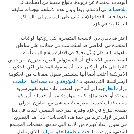
الولايات المتحدة عن تزويدها بأنواع معينة من الأسلحة. في
ملاحظاته
إلى الإعلام، ربط بايدن هذه الأسلحة بهجمات سابقة
نفذها جيش الدفاع الإسرائيلي على المدنيين في "المراكز
السكانية" في غزة.
اعتراف بايدن بأن الأسلحة المتفجرة التي زوّدتها الولايات
المتحدة في الماضي قد استُخدمت في حملات على مناطق
مأهولة بالسكان يُمثّل تحولا في الإدارة ويفتح الباب أمام
المتخاصمين للاحتجاج بأن المسؤولين الذين يصدرون التراخيص
كانوا على عِلم، أو كان يجب أن يعلموا، المخاطر. لكن الحكومة
الأمريكية أعلنت أيضا أنها ستستمر بقبول ضمانات من الحكومة
الإسرائيلية، التي تصفها بـ "
الموثوقة وذات مصداقية
".
خلصت
وزارة الخارجية
إلى أنه "من الصعب عادة تنفيذ تقييم سريع
ومؤكد أو تحديد ما إذا كانت مواد دفاعية أو خدمات أمريكية
معينة قد استُخدمت بطريقة لا تتماشى مع القانون الدولي.
طبيعة النزاع في غزة وفترة المراجعة القصيرة للغاية في هذا
التقرير الأولي تزيد من حدة هذه التحديات". يأتي هذا التصريح
في سياق أعداد كبيرة من الأدلة التي قدمتها منظمات المجتمع
المدني، من ضمنها
بحث منظمة العفو الدولية
، الذي يتناول