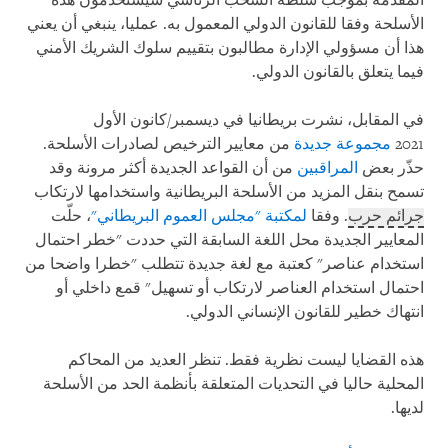
المقدمة بموجب سلطة السحب الرئاسي سيستخدمون هذه
الأسلحة وفقا للقانون الدولي المعمول به. عمليا، ينبغي أن يعني
هذا أن مسؤولي الإدارة مطالبون بتقييم سلوك الشريك الأمني ​​
فيما يتعلق بالقانون الدولي.
في المقابل، نشرت بريطانيا في ديسمبر/كانون الأول
2021
مجموعة جديدة
من معايير الترخيص لصادرات الأسلحة.
حذّر بعض
المراقبين
من أن القواعد الجديدة أكثر مرونة وقد
تسمح بنقل المزيد من الأسلحة البريطانية واستخدامها لارتكاب
جرائم حرب
. وفقا
لمكتبة "مجلس العموم البريطاني"
، حلّت
المعايير الجديدة محل اللغة السابقة التي حددت "خطر احتمال
استخدام عناصر" كعتبة مع لغة جديدة تتطلب "خطرا واضحا من
احتمال استخدام العناصر لارتكاب أو تسهيل" قمع داخلي أو
انتهاك خطير للقانون الإنساني الدولي.
هذه القضايا ليست نظرية فقط. تنظر العديد من المحاكم
المحلية حاليا في التحديات المتعلقة بأنظمة الحد من الأسلحة
لديها.