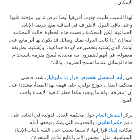
الإمكان.
لهذا السبب طلبت جنوب أفريقيا أيضا فرض تدابير مؤقتة عليها
وعلى باقي الدول الأطراف في اتفاقية منع جريمة الإبادة
الجماعية، لكن المحكمة رفضت هذه الخطوة. قالت المحكمة
أيضا إن "إذا كانت الدولة تملك وسائل قد يكون لها أثر مانع على
أولئك الذي يُشتبه بتحضيرهم لإبادة جماعية، أو يُشتبه، بطريقة
معقولة، في أنهم يُضمرون نية محددة، تُصبح ملزَمة باستخدام
هذه الوسائل عندما تسمح الظروف بذلك".
في
رأيه المنفصل بخصوص قرار 24 مايو/أيار
، شدد قاضي
محكمة العدل، جورج نولتي، على فهمه لهذا المبدأ، مشددا على
أن "معرفة دولة ما بوجود هكذا خطر كافية" لإنشاء واجب
المنع.
يركز
النقاش العام
حول محكمة العدل الدولية في العادة على
دعم
حكم القانون
، والتحديات التي يمكن توقعها أمام
إمكانية
إنفاذ
قراراتها، لا سيما بسبب عدم الثقة بآليات الإنفاذ
السياسية، مثل "مجلس الأمن التابع للأمم المتحدة".