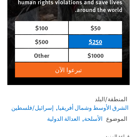
human rights violations and save lives
around the world.
$100
$50
$500
$250
Other
$1000
تبرعوا الآن
المنطقة/البلد
الشرق الأوسط وشمال أفريقيا
إسرائيل/فلسطين
الموضوع
الأسلحة
العدالة الدولية
قراءة المزيد