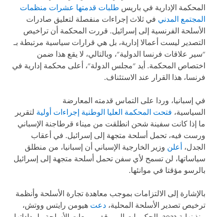
المحكمة الإدارية في باريس
طلبات قدمتها عشرات منظمات
المجتمع المدني
في ثلاث إجراءات منفصلة لتعليق صادرات
الأسلحة الفرنسية إلى إسرائيل. قررت المحكمة أن تراخيص
التصدير ليست أعمالا إدارية، بل هي قرارات سياسية مرتبطة بـ
"سير علاقات فرنسا الدولية"، وبالتالي، لا يقع هذا ضمن
اختصاص المحكمة. أيد "مجلس الدولة"، أعلى محكمة إدارية في
فرنسا، هذا القرار عند الاستئناف.
في إسبانيا، وردا على التماس قدمته المعارضة
السياسية،
فتحت المحكمة العليا الوطنية إجراءات أولية
لتقرير
ما إذا كانت سفينة شحن انطلقت من ميناء قرطاجنة الإسباني
ورست فيه، تحمل أسلحة متجهة إلى إسرائيل. في أعقاب
الجدل،
أعلن
وزير الخارجية الإسباني أن إسبانيا، من منطلق
سياساتها، لن تسمح لأي سفن تحمل أسلحة متجهة إلى إسرائيل
بالرسو مؤقتا في موانئها.
بالإشارة إلى الالتزامات بموجب معاهدة تجارة الأسلحة وأنظمة
ترخيص تصدير الأسلحة المحلية،
دعت
هيومن رايتس ووتش،