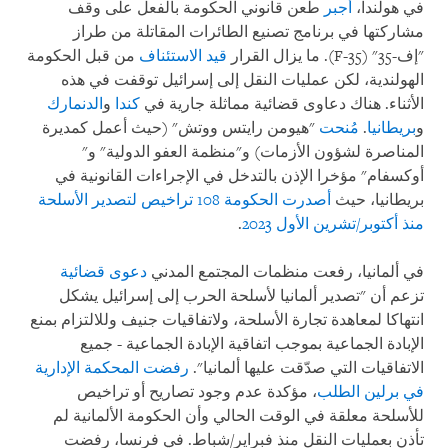
في هولندا،
أجبر
طعن قانوني الحكومة بالفعل على وقف
مشاركتها في برنامج تصنيع الطائرات المقاتلة من طراز
"إف-35" (F-35). ما يزال القرار
قيد الاستئناف
من قبل الحكومة
الهولندية، لكن عمليات النقل إلى إسرائيل توقفت في هذه
الأثناء. هناك دعاوى قضائية مماثلة جارية في
كندا
و
الدنمارك
و
بريطانيا
.
مُنحت
"هيومن رايتس ووتش" (حيث أعمل كمديرة
المناصرة لشؤون الأزمات) و"منظمة العفو الدولية" و"
أوكسفام" مؤخرا الإذن بالتدخل في الإجراءات القانونية في
بريطانيا، حيث
أصدرت الحكومة 108 تراخيص لتصدير الأسلحة
منذ أكتوبر/تشرين الأول 2023
.
في ألمانيا، رفعت منظمات المجتمع المدني
دعوى قضائية
تزعم أن "تصدير ألمانيا لأسلحة الحرب إلى إسرائيل يشكل
انتهاكا لمعاهدة تجارة الأسلحة، ولاتفاقيات جنيف وللالتزام بمنع
الإبادة الجماعية بموجب اتفاقية الإبادة الجماعية - جميع
الاتفاقيات التي صدّقت عليها ألمانيا".
رفضت المحكمة الإدارية
في برلين الطلب
، مؤكدة عدم وجود تصاريح أو تراخيص
للأسلحة معلقة في الوقت الحالي وأن الحكومة الألمانية لم
تأذن بعمليات النقل منذ فبراير/شباط. في فرنسا، رفضت