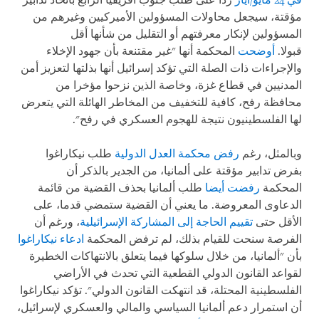
في 24 مايو/أيار
ردا على طلب جنوب أفريقيا الرابع باتخاذ تدابير
مؤقتة، سيجعل محاولات المسؤولين الأميركيين وغيرهم من
المسؤولين لإنكار معرفتهم أو التقليل من شأنها أقل
قبولا.
أوضحت
المحكمة أنها "غير مقتنعة بأن جهود الإخلاء
والإجراءات ذات الصلة التي تؤكد إسرائيل أنها بذلتها لتعزيز أمن
المدنيين في قطاع غزة، وخاصة الذين نزحوا مؤخرا من
محافظة رفح، كافية للتخفيف من المخاطر الهائلة التي يتعرض
لها الفلسطينيون نتيجة للهجوم العسكري في رفح".
وبالمثل، رغم
رفض محكمة العدل الدولية
طلب نيكاراغوا
بفرض تدابير مؤقتة على ألمانيا، من الجدير بالذكر أن
المحكمة
رفضت أيضا
طلب ألمانيا بحذف القضية من قائمة
الدعاوى المعروضة. ما يعني أن القضية ستمضي قدما، على
الأقل حتى
تقييم الحاجة إلى المشاركة الإسرائيلية
، ورغم أن
الفرصة سنحت للقيام بذلك، لم ترفض المحكمة
ادعاء نيكاراغوا
بأن "ألمانيا، من خلال سلوكها فيما يتعلق بالانتهاكات الخطيرة
لقواعد القانون الدولي القطعية التي تحدث في الأراضي
الفلسطينية المحتلة، قد انتهكت القانون الدولي". تؤكد نيكاراغوا
أن استمرار دعم ألمانيا السياسي والمالي والعسكري لإسرائيل،