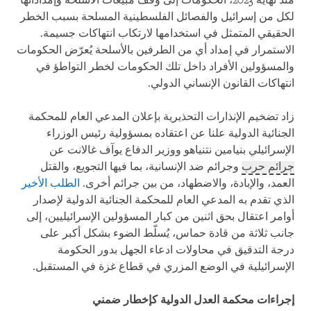
منذ نهاية 2023، الحكومات إلى وقف مبيعات الأسلحة وإمداداتها
لكل من إسرائيل والفصائل الفلسطينية المسلحة بسبب الخطر
الحقيقي المتمثل في استخدامها لارتكاب انتهاكات جسيمة.
الاستمرار في إمداد أي من الطرفين بالأسلحة يُعرّض الحكومات
والمسؤولين الأفراد داخل تلك الحكومات لخطر التواطؤ في
انتهاكات القانون الإنساني الدولي.
زاد تضخيم الإنذارات التحذيرية بإعلان المدعي العام للمحكمة
الجنائية الدولية علنا عن اعتقاده بمسؤولية رئيس الوزراء
الإسرائيلي بنيامين نتنياهو ووزير الدفاع يوآف غالانت عن
جرائم حرب
وجرائم ضد الإنسانية، بما فيها التجويع، والقتل
العمد، والإبادة، والاضطهاد، من بين جرائم أخرى.
الطلب الأخير
الذي تقدم به المدعي العام للمحكمة الجنائية الدولية لإصدار
أوامر اعتقال بحق اثنين من كبار المسؤولين الإسرائيليين، إلى
جانب ثلاثة من قادة حماس، يُسلّط الضوء بشكل أكبر على
درجة التدقيق في محاولات ادعاء الجهل بدور الحكومة
الإسرائيلية في الوضع المزري في قطاع غزة في المستقبل.
إجراءات محكمة العدل الدولية كإخطار ضمني