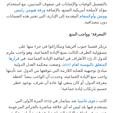
بالتفصيل الوفيات والإصابات في صفوف المدنيين، مع استخدام
مؤكد لأسلحة أمريكية الصنع، بالإضافة
ورقة هيومن رايتس
ووتش وأوكسفام
المقدمة إلى الإدارة، التي تعتبر هذه الضمانات
دون مصداقية.
"المعرفة" وواجب المنع
ترتكز قضيتا جنوب أفريقيا ونيكاراغوا في جزء منها على
مسؤولية الطرف الثالث بمنع الإبادة الجماعية، وهو واجب ملزِم
للدول الـ 153 الأطراف في اتفاقية الإبادة الجماعية. في
قرارها
المتعلق بالبوسنة لعام 2007
، وضعت محكمة العدل الدولية
مبادئ توجيهية للعناية اللازمة التي تتوقعها من الدول عند تأديتها
واجب منع الإبادة الجماعية، وحددت أن الواجب ينشأ "لحظة
معرفة الدول، أو كان ينبغي لها عادة أن تعرف، بوجود خطر
جسيم بارتكاب إبادة جماعية".
كانت
دعوى غامبيا
ضد ميانمار في 2019 المرة الأولى التي
يستخدم فيها بلد ليس له أي علاقة مباشرة بالجرائم المزعومة