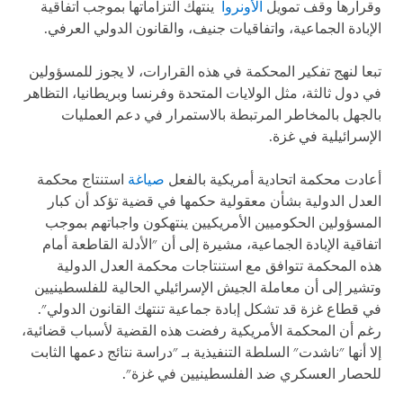
وقرارها وقف تمويل
الأونروا
ينتهك التزاماتها بموجب اتفاقية
الإبادة الجماعية، واتفاقيات جنيف، والقانون الدولي العرفي.
تبعا لنهج تفكير المحكمة في هذه القرارات، لا يجوز للمسؤولين
في دول ثالثة، مثل الولايات المتحدة وفرنسا وبريطانيا، التظاهر
بالجهل بالمخاطر المرتبطة بالاستمرار في دعم العمليات
الإسرائيلية في غزة.
أعادت محكمة اتحادية أمريكية بالفعل
صياغة
استنتاج محكمة
العدل الدولية بشأن معقولية حكمها في قضية تؤكد أن كبار
المسؤولين الحكوميين الأمريكيين ينتهكون واجباتهم بموجب
اتفاقية الإبادة الجماعية، مشيرة إلى أن "الأدلة القاطعة أمام
هذه المحكمة تتوافق مع استنتاجات محكمة العدل الدولية
وتشير إلى أن معاملة الجيش الإسرائيلي الحالية للفلسطينيين
في قطاع غزة قد تشكل إبادة جماعية تنتهك القانون الدولي".
رغم أن المحكمة الأمريكية رفضت هذه القضية لأسباب قضائية،
إلا أنها "ناشدت" السلطة التنفيذية بـ "دراسة نتائج دعمها الثابت
للحصار العسكري ضد الفلسطينيين في غزة".