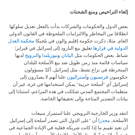
إلغاء التراخيص ومنع الشحنات
بعض الدول والحكومات والشركات بدأت بالفعل تعديل سلوكها
انطلاقا من المخاطر والالتزامات الملحوظة في القانون الدولي
العام. مثلا، ذكرت حكومة إقليم والون في بلجيكا
محكمة العدل
الدولية في قرارها
تعليق بيع البارود إلى إسرائيل في فبراير/
شباط. بعض الحكومات مثل
اليابان
و
نيوزيلندا
و
النرويج
لديها
سياسات قائمة منذ زمن طويل ضد بيع الأسلحة للبلدان
المنخرطة في نزاع نشط، مثل إسرائيل. أكدّ مسؤولون
حكوميون
فرنسيون
و
أستراليون
علنا أنهم لا يصدّرون إلى
إسرائيل أي "أسلحة حربية" يمكن استخدامها في غزة، غير أن
منظمات المجتمع المدني شككت في هذه المزاعم، استنادا إلى
بيانات التصدير المتاحة وإلى تحقيقاتها الخاصة.
انتقد وزير الخارجية النرويجي علنا استمرار مبيعات
الأسلحة،
محذرا
أن "على الدول التي تصدر أسلحة إلى إسرائيل
أن تعيد تقييم ما إذا كانت شريكة فعلية في الإبادة الجماعية في