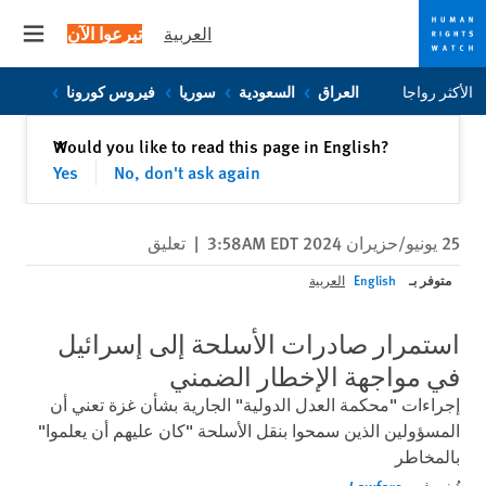
العربية
تبرعوا الآن
 menu
Skip
Skip
الأكثر رواجا
العراق
السعودية
سوريا
فيروس كورونا
to
to
cookie
main
إغلاق
Would you like to read this page in English?
✕
content
privacy
Yes
No, don't ask again
notice
25 يونيو/حزيران 2024 3:58AM EDT
|
تعليق
متوفر بـ
English
العربية
استمرار صادرات الأسلحة إلى إسرائيل
في مواجهة الإخطار الضمني
إجراءات "محكمة العدل الدولية" الجارية بشأن غزة تعني أن
المسؤولين الذين سمحوا بنقل الأسلحة "كان عليهم أن يعلموا"
بالمخاطر