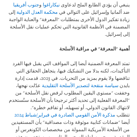
ينبغي أن يؤدي الطابع الملح لدعاوى
نيكاراغوا
و
جنوب أفريقيا
ضد ألمانيا وإسرائيل على التوالي في
محكمة العدل الدولية
إلى
زيادة تفكير الدول الأخرى بمتطلبات "المعرفة" والعناية الواجبة
المضمنة في الأنظمة القانونية التي تحكم عمليات نقل الأسلحة
إلى إسرائيل.
أهمية "المعرفة" في مراقبة الأسلحة
تمتد المعرفة الضمنية أيضا إلى المواقف التي يقبل فيها الفرد
التأكيدات، لكنه بدلا من التشكيك فيها، يتجاهل الحقائق التي
تناقضها ولا يقوم بمزيد من التحريات. في 2023، قدمت إدارة
بايدن
سياسة منقحة لتصدير الأسلحة التقليدية
عدّلت نهجها،
وخففت "مستوى اليقين المطلوب لرفض نقل الأسلحة" من
"المعرفة الفعلية إلى تحديد أكثر ترجيحا بأن الأسلحة ستُستخدم
لانتهاك القانون الدولي، أو تسهيله، أو تفاقم خطره".
تتطلب
مذكرة الأمن القومي الصادرة في فبراير/شباط 2024
أيضا "ضمانات كتابية موثوقة وذات مصداقية" بأن المستفيدين
من الأسلحة الأمريكية الممولة من مخصصات الكونغرس أو