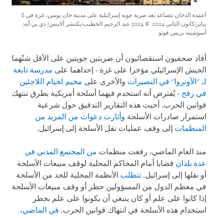
أعمدة الدخان تتصاعد بعد ضربة جوية إسرائيلية على مدينة خان يونس، غزة في 8
يناير/كانون الثاني 2024.
© 2024 عبد الرحيم الخطيب/بكتشر ألاينس/ دي بي أيه/
أسوشيتد بريس فوتو
أفاد صحفيون استقصائيون أن ضربتين جويتين على الأقل شنّهما
الجيش الإسرائيلي مؤخرا على غزة - إحداهما على
مدرسة تابعة
لـ "الأونروا" في النصيرات
والأخرى على
مخيم لخيام اللاجئين
في رفح
- يُفترض أنه استخدم فيهما أسلحة أمريكية بطرق تنتهك
قوانين الحرب. أحيت هذه التقارير التدقيق حول شرعية
استمرار صادرات الأسلحة
وأثارت دعوات من المزيد من
المنظمات
إلى وقف عمليات نقل الأسلحة إلى إسرائيل.
منذ العام الماضي، رفعت منظمات
من المجتمع المدني في
عدة بلدان
قضايا أمام المحاكم المحلية لوقف مبيعات الأسلحة
أو نقلها إلى إسرائيل.
تتطلب
الأنظمة المحلية للحد من الأسلحة
في معظم الدول من المسؤولين حظر أو وقف مبيعات الأسلحة
إذا كانوا على علم أو كان ينبغي أن يكونوا على علم بخطر
استخدام هذه الأسلحة في انتهاك قوانين الحرب.
في الماضي
،