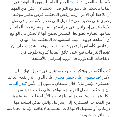
لألمانيا. وبالفعل، "
رحّب
" المدير العام للشؤون القانونية في
ألمانيا بالحكم على مواقع التواصل الاجتماعي. لكن من المهم
أن نلاحظ أن الأمر - رغم رفض المحكمة فرض تدابير مؤقتة -
يحتوي على تحذير صريح للدول التي تختار الاستمرار في نقل
الأسلحة إلى إسرائيل. في مرافعاتها الشفهية، زعمت ألمانيا أن
نظامها الصارم لضوابط التصدير يضمن أنها لا تصدّر في الواقع
أي "أسلحة حربية". بينما استشهدت المحكمة بهذا البيان
الوقائعي كأساس لرفض فرض تدابير مؤقتة، شددت على أن
"هذه الالتزامات تقع على عاتق ألمانيا كدولة طرف في
الاتفاقيات المذكورة في تزويد إسرائيل بالأسلحة".
كتب ألكسندر وينتكر وروبرت ستيندل في "إجيل: توك!" أن
الأمر "
قد ينطوي على خطر محدق
على الدول التي تقدم الدعم
العسكري لإسرائيل". قال ستيفان تالمون إن الأمر "
يُنذر ألمانيا
بأن
[محكمة العدل الدولية] ستوافق على طلب جديد من
نيكاراغوا إذا استأنفت [ألمانيا] تصدير الأسلحة الحربية وغيرها
من المعدات العسكرية إلى إسرائيل والتي يمكن استخدامها
لارتكاب أو لتسهيل الانتهاكات الجسيمة لاتفاقية الإبادة الجماعية
أو اتفاقيات جنيف".