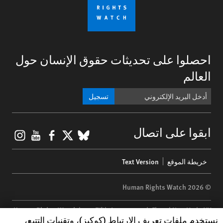
احصلوا على تحديثات حقوق الإنسان حول
العالم
تسجيل
gram
ouTube
Facebook
BlueSky
X
ابقوا على اتصال
Footer
خريطة الموقع
Text Version
menu
© 2026 Human Rights Watch
Human Rights Watch
| 350 Fifth Avenue, 34th Floor | New York,
NY
Human Rights Watch cookie preferences
نستخدم ملفات تعريف الارتباط (كوكيز)، وتقنيات التتبع،
10118-3299
USA
|
t
1.212.290.4700