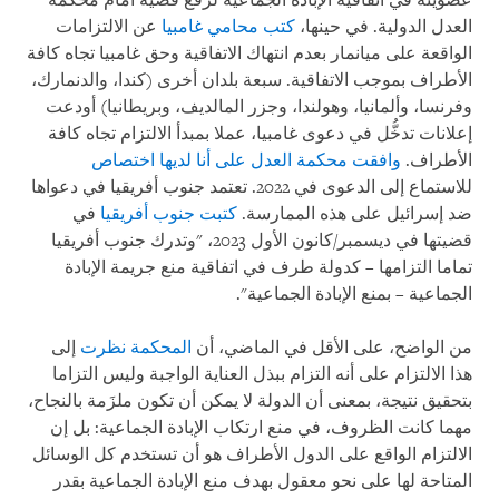
عضويته في اتفاقية الإبادة الجماعية لرفع قضية أمام محكمة
العدل الدولية. في حينها،
كتب محامي غامبيا
عن الالتزامات
الواقعة على ميانمار بعدم انتهاك الاتفاقية وحق غامبيا تجاه كافة
الأطراف بموجب الاتفاقية. سبعة بلدان أخرى (كندا، والدنمارك،
وفرنسا، وألمانيا، وهولندا، وجزر المالديف، وبريطانيا) أودعت
إعلانات تدخُّل في دعوى غامبيا، عملا بمبدأ الالتزام تجاه كافة
الأطراف.
وافقت محكمة العدل على أنا لديها اختصاص
للاستماع إلى الدعوى في 2022. تعتمد جنوب أفريقيا في دعواها
ضد إسرائيل على هذه الممارسة.
كتبت جنوب أفريقيا
في
قضيتها في ديسمبر/كانون الأول 2023، "وتدرك جنوب أفريقيا
تماما التزامها – كدولة طرف في اتفاقية منع جريمة الإبادة
الجماعية – بمنع الإبادة الجماعية".
من الواضح، على الأقل في الماضي، أن
المحكمة نظرت
إلى
هذا الالتزام على أنه التزام ببذل العناية الواجبة وليس التزاما
بتحقيق نتيجة، بمعنى أن الدولة لا يمكن أن تكون ملزَمة بالنجاح،
مهما كانت الظروف، في منع ارتكاب الإبادة الجماعية: بل إن
الالتزام الواقع على الدول الأطراف هو أن تستخدم كل الوسائل
المتاحة لها على نحو معقول بهدف منع الإبادة الجماعية بقدر