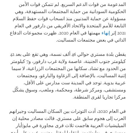
المدعومة من قوات الدعم السريع. لم تتمكن قوات الأمن
الحكومية السودانية من حماية المجتمعات المستهدفة، وهي
مسؤولة عن حماية المدنيين منذ انسحاب قوات حفظ السلام
التابعة للأمم المتحدة والاتحاد الأفريقي من دارفور في العام
2021 إثر
إنهاء
مهمتها في العام 2020. ظهرت مجموعات الدفاع
الذاتي في بعض مجتمعات المساليت.
يقطن بلدة مستري حوالي 46 ألف نسمة، وهي تقع على بعد 42
كيلومتر جنوب الجنينة، عاصمة ولاية غرب دارفور، و7 كيلومتر
من الحدود مع تشاد. سكانها من المجتمعات الزراعية، لا سيما
إثنية المساليت، بالإضافة إلى الزغاوة والبارغو، ومجتمعات
عربية بدوية. توجد في المدينة ست مدارس على الأقل،
ومستشفى، ومركز شرطة، ومحكمة، وملعب، وسوق يشكّل
مركزا تجاريا لقرى المنطقة.
في العام 2020، أدت التوترات بين السكان المساليت وجيرانهم
العرب إلى هجوم سابق على مستري. قالت مصادر محلية إن
الميليشيات العربية هاجمت ثلاث قرى مجاورة في مايو/أيار
ومستري في يوليو/تموز، انتقاما لمقتل مدنيين عرب على أيدي