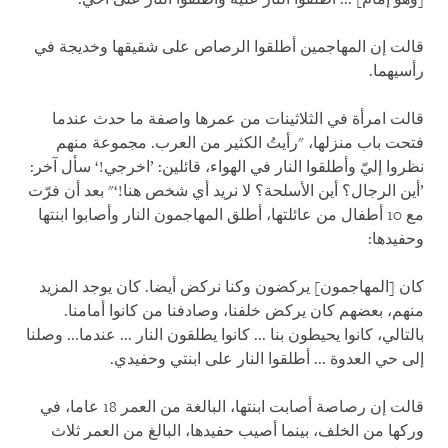
قالت إن المهاجمين أطلقوا الرصاص على شقيقها وخديجة في
رأسيهما.
قالت امرأة في الثلاثينات من عمرها واصفة ما حدث عندما
فتحت باب منزلها، "رأيتُ الكثير من العرب. مجموعة منهم
نظروا إليّ وأطلقوا النار في الهواء، قائلين: ’اخرجي!‘ سأل آخر:
’أين الرجال؟ أين الأسلحة؟ لا نريد أي شخص هنا!‘" بعد أن فرّت
مع 10 أطفال من عائلتها، أطلق المهاجمون النار وأصابوا ابنتها
وحفيدها:
كان [المهاجمون] يركضون وكنا نركض أيضا. كان يوجد المزيد
منهم، بعضهم كان يركض خلفنا، وصادفنا من كانوا أمامنا.
بالتالي، كانوا يحيطون بنا ... كانوا يطلقون النار ... عندما... وصلنا
إلى حي العدوة ... أطلقوا النار على ابنتي وحفيدي.
قالت إن رصاصة أصابت ابنتها، البالغة من العمر 18 عاما، في
وركها من الخلف، بينما أصيب حفيدها، البالغ من العمر ثلاث