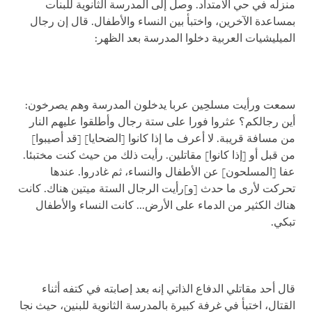
منزله في حي الامتداد. وصل إلى المدرسة الثانوية للبنات
بمساعدة الآخرين، واختبأ بين النساء والأطفال. قال إن رجال
الميليشيات العربية دخلوا المدرسة بعد الظهر:
سمعت ورأيت مسلحِين عربا يدخلون المدرسة وهم يصرخون:
أين رجالكم؟ عثروا فورا على ستة رجال وأطلقوا عليهم النار
من مسافة قريبة. لا أعرف ما إذا كانوا [الضحايا] [قد أصيبوا]
من قبل أو [إذا كانوا] مقاتلين. رأيت ذلك من حيث كنت مختبئا.
عفا [المسلحون] عن الأطفال والنساء، ثم غادروا. عندها
تحركت لأرى ما حدث [و]رأيت الرجال الستة ميتين هناك. كانت
هناك الكثير من الدماء على الأرض... كانت النساء والأطفال
تبكي.
قال أحد مقاتلي الدفاع الذاتي إنه بعد إصابته في كتفه أثناء
القتال، اختبأ في غرفة كبيرة بالمدرسة الثانوية للبنين، حيث نجا