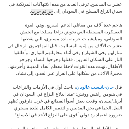
عشرات المدنيين. ترقى العديد من هذه الانتهاكات المرتكبة في
سياق النزاع المسلح في السودان إلى
جرائم حرب
.
هاجم عدة آلاف من مقاتلي الدعم السريع، وهي القوة
العسكرية المستقلة التي تخوض نزاعا مسلحا مع الجيش
السوداني، وميليشيات عربية، بلدة مستري، التي يقطنها
عشرات الآلاف من إثنية المساليت. قتل المهاجمون الرجال في
منازلهم وفي الشوارع وفي أثناء محاولتهم التواري، وأطلقوا
النار على السكان الفارين، فقتلوا وجرحوا النساء وجرحوا
الأطفال. نهبت هذه القوات لاحقا معظم أنحاء المدينة وأحرقتها،
مجبرةً الآلاف من سكانها على الفرار عبر الحدود إلى تشاد.
قال
جان-باتيست غالوبان
، باحث أول في الأزمات والنزاعات
في هيومن رايتس ووتش: "منذ اندلاع النزاع في السودان في
أبريل/نيسان، وقعت بعض أسوأ الفظائع في غرب دارفور. يُظهر
القتل الجماعي بحق المدنيين والتدمير الكامل لبلدة مستري
ضرورة اعتماد رد دولي أقوى على النزاع الآخذ في الاتساع".
ينبغي للأطراف المتحاربة في السودان وقف مهاجمة المدنيين