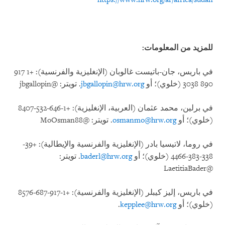
للمزيد من المعلومات:
في باريس، جان-باتيست غالوبان (الإنغليزية والفرنسية): +1 917
890 3038 (خلوي)؛ أو
jbgallopin@hrw.org
. تويتر: @jbgallopin
في برلين، محمد عثمان (العربية، الإنغليزية): +1-646-532-8407
(خلوي)؛ أو
osmanmo@hrw.org
. تويتر: @MoOsman88
في روما، لاتيسيا بادر (الإنغليزية والفرنسية والإيطالية): +39-
338-383-4466 (خلوي)؛ أو
baderl@hrw.org
. تويتر:
@LaetitiaBader
في باريس، إليز كيبلر (الإنغليزية والفرنسية): +1-917-687-8576
(خلوي)؛ أو
kepplee@hrw.org
.