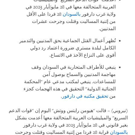
العربية المتحالفة معها في 28 مايو/أيار 2023 في
ولاية غرب دارفور
بالسودان
28 فردا على الأقل
من إثنية المساليت وقتلت وجرحت عشرات
المدنيين.
تُظهر أعمال القتل الجماعية بحق المدنيين والتدمير
الكامل لبلدة مستري ضرورة اعتماد رد دولي
أقوى على النزاع الآخذ في الاتساع.
ينبغي للأطراف المتحاربة في السودان وقف
مهاجمة المدنيين والسماح بوصول آمن
للمساعدات. ينبغي لمكتب مدعي عام "المحكمة
الجنائية الدولية" التحقيق في هذه الهجمات كجزء
من
تحقيق مكتبه في دارفور
.
(نيروبي) – قالت "هيومن رايتس ووتش" اليوم إن "قوات الدعم
السريع" والميليشيات العربية المتحالفة معها أعدمت بشكل
بغير قانوني في 28 مايو/أيار 2023 في ولاية غرب دارفور
بالسودان
قرابة 28 فردا من إثنية المساليت وقتلت وجرحت