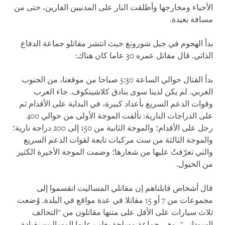
الأحياء ومخارجها وأطلقت النار على المدنيين الفارين، حتى من
مسافة بعيدة.
بدأ الهجوم في جبل شورونغ حيث انتشر مقاتلو جماعة الدفاع
الذاتي. قال مقاتل عمره 30 عاما كان هناك:
بدأ القتال حوالي الساعة 5:30 صباحا من موقعنا، من الجنوب
الغربي. لم يكن لدينا سوى بنادق كلاشينكوف. جاء العرب
وقوات الدعم السريع بأعداد كبيرة، في البداية على الأقدام ثم
على الدراجات النارية: تألفت الموجة الأولى من حوالي 400
رجل على الأقدام؛ والموجة الثانية من 150 إلى 200 دراجة نارية؛
والموجة الثالثة من ست مركبات تابعة لقوات الدعم السريع
والتي تعرّفتُ عليها من شعارها؛ وضمت الموجة الأخيرة الكثير
من الخيول.
قال أشخاص قابلناهم إن مقاتلي المساليت انقسموا إلى
مجموعات من 7 أو 15 مقاتلا في عدة مواقع في البلدة. وُضعت
ثلاث سيارات على الأقل على متنها مقاتلون من "التحالف
السوداني"، وهي جماعة مسلحة يغلب عليها المساليت بقيادة