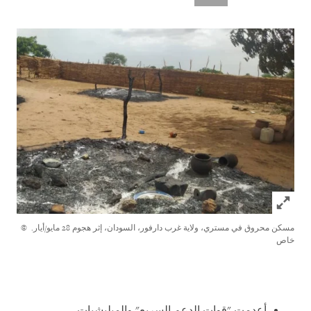
Click to expand Image
مسكن محروق في مستري، ولاية غرب دارفور، السودان، إثر هجوم 28 مايو/أيار.
©
خاص
أعدمت "قوات الدعم السريع" والميليشيات