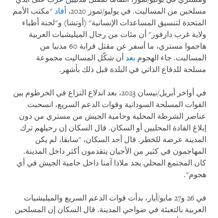
مسلحين من المساليت. في يوليو/تموز 2020،
أفاد
"مكتب الأمم
المتحدة لتنسيق المساعدات الإنسانية" (أوتشا) و"لجنة أطباء
ولاية غرب دارفور" أن مئات من رجال الميليشيات العربية
هاجموا مستري، ما أسفر عن مقتل قرابة 60 مدنيا من
المساليت. جاء الهجوم
بعد
أن شكّل المساليت مجموعة
مسلحة للدفاع الذاتي في البلدة قبل ذلك بأشهر.
في أواخر أبريل/نيسان 2023، بعد اندلاع النزاع في الخرطوم بين
القوات المسلحة السودانية وقوات الدعم السريع، انسحبت
عناصر الشرطة المحلية وحامية الجيش من مستري من دون
إبلاغ القادة المحليين أو السكان. قال السكان إن رحيلهم ترك
المدينة عرضة للخطر. قال أحد السكان، "سابقا، لم يكن
المهاجمون في كثير من الأحيان يتقدمون أكثر داخل المدينة.
كان المجتمع المحلي يجد ملاذا آمنا داخل حامية الجيش في أي
هجوم".
في 26 و27 مايو/أيار، بدأت قوات الدعم السريع والميليشيات
العربية بالتعبئة في ضواحي المدينة. قال السكان إن المسلحين