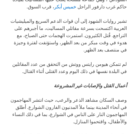
حاكم غرب دارفور الراحل
خميس أبكر
، قرب السوق.
تشير روايات الشهود إلى أن قوات الدعم السريع والميليشيات
العربية اكتسحت بسرعة مقاتلي المساليت، ما أجبرهم على
التراجع. قُتل الكثيرون. استمرت الهجمات حتى الصباح، مع
هدوء في وقت مبكر من بعد الظهر، واستؤنفت لفترة وجيزة
في منتصف بعد الظهر.
لم تتمكن هيومن رايتس ووتش من التحقق من عدد المقاتلين
في البلدة نفسها في ذلك اليوم وعدد القتلى أثناء القتال.
أعمال القتل والإصابات غير المشروعة
وصف السكان مشاهد الذعر والرعب، حيث انتشر المهاجمون
في أنحاء المدينة بينما ملأ المدنيون الفارون الشوارع. أطلق
المهاجمون النار على الناس في الشوارع، بما في ذلك النساء
والأطفال، واقتحموا المنازل.