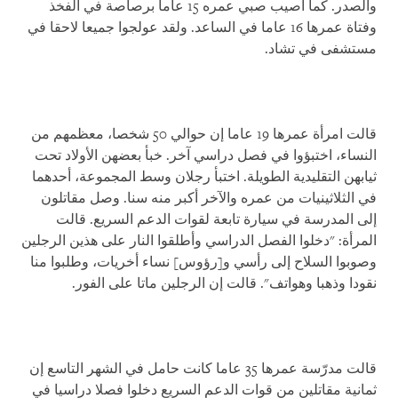
والصدر. كما أصيب صبي عمره 15 عاما برصاصة في الفخذ
وفتاة عمرها 16 عاما في الساعد. ولقد عولجوا جميعا لاحقا في
مستشفى في تشاد.
قالت امرأة عمرها 19 عاما إن حوالي 50 شخصا، معظمهم من
النساء، اختبؤوا في فصل دراسي آخر. خبأ بعضهن الأولاد تحت
ثيابهن التقليدية الطويلة. اختبأ رجلان وسط المجموعة، أحدهما
في الثلاثينيات من عمره والآخر أكبر منه سنا. وصل مقاتلون
إلى المدرسة في سيارة تابعة لقوات الدعم السريع. قالت
المرأة: "دخلوا الفصل الدراسي وأطلقوا النار على هذين الرجلين
وصوبوا السلاح إلى رأسي و[رؤوس] نساء أخريات، وطلبوا منا
نقودا وذهبا وهواتف". قالت إن الرجلين ماتا على الفور.
قالت مدرّسة عمرها 35 عاما كانت حامل في الشهر التاسع إن
ثمانية مقاتلين من قوات الدعم السريع دخلوا فصلا دراسيا في