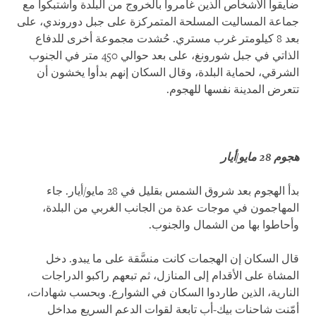
ضايقوا الأشخاص الذين غامروا بالخروج من البلدة واشتبكوا مع
جماعة المساليت المسلحة المتمركزة على جبل دوروندي، على
بعد 8 كيلومتر غرب مستري. حُشدت مجموعة أخرى للدفاع
الذاتي في جبل شورونغ، على بعد حوالي 450 متر في الجنوب
الشرقي، لحماية البلدة، وقال السكان إنهم بدأوا يخشون أن
تتعرض المدينة نفسها للهجوم.
هجوم 28 مايو/أيار
بدأ الهجوم بعد شروق الشمس بقليل في 28 مايو/أيار. جاء
المهاجمون في موجات عدة من الجانب الغربي من البلدة،
وأحاطوا بها من الشمال والجنوب.
قال السكان إن الهجمات كانت منسَّقة على ما يبدو. دخل
المشاة على الأقدام إلى المنازل، ثم تبعهم راكبو الدراجات
النارية، الذين طاردوا السكان في الشوارع. وبحسب شهادات،
أمّنت شاحنات بيك-أب تابعة لقوات الدعم السريع مداخل