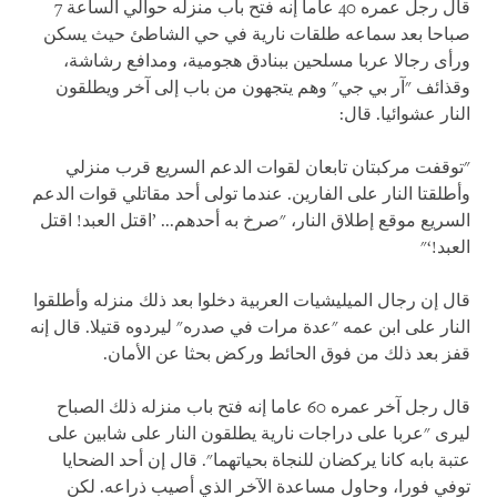
قال رجل عمره 40 عاما إنه فتح باب منزله حوالي الساعة 7
صباحا بعد سماعه طلقات نارية في حي الشاطئ حيث يسكن
ورأى رجالا عربا مسلحين ببنادق هجومية، ومدافع رشاشة،
وقذائف "آر بي جي" وهم يتجهون من باب إلى آخر ويطلقون
النار عشوائيا. قال:
"توقفت مركبتان تابعان لقوات الدعم السريع قرب منزلي
وأطلقتا النار على الفارين. عندما تولى أحد مقاتلي قوات الدعم
السريع موقع إطلاق النار، "صرخ به أحدهم... ’اقتل العبد! اقتل
العبد!‘"
قال إن رجال الميليشيات العربية دخلوا بعد ذلك منزله وأطلقوا
النار على ابن عمه "عدة مرات في صدره" ليردوه قتيلا. قال إنه
قفز بعد ذلك من فوق الحائط وركض بحثا عن الأمان.
قال رجل آخر عمره 60 عاما إنه فتح باب منزله ذلك الصباح
ليرى "عربا على دراجات نارية يطلقون النار على شابين على
عتبة بابه كانا يركضان للنجاة بحياتهما". قال إن أحد الضحايا
توفي فورا، وحاول مساعدة الآخر الذي أصيب ذراعه. لكن