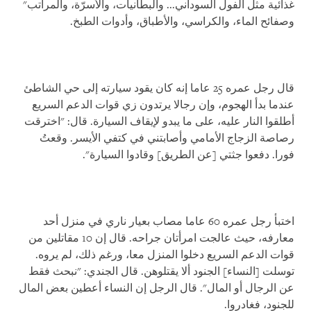
غذائية مثل الفول السوداني... والبطانيات، والأسرّة، والمراتب"
وصفائح الماء، والكراسي، والأطباق، وأدوات الطبخ.
قال رجل عمره 25 عاما إنه كان يقود سيارته إلى حي الشاطئ
عندما بدأ الهجوم، وإن رجالا يرتدون زي قوات الدعم السريع
أطلقوا النار عليه، على ما يبدو لإيقاف السيارة. قال: "اخترقت
رصاصة الزجاج الأمامي وأصابتني في كتفي الأيسر. وقعتُ
فورا. دفعوا جثتي [عن الطريق] وقادوا السيارة".
اختبأ رجل عمره 60 عاما مصاب بعيار ناري في منزل أحد
معارفه، حيث عالجت امرأتان جراحه. قال إن 10 مقاتلين من
قوات الدعم السريع دخلوا المنزل معا، ورغم ذلك، لم يروه.
توسلت [النساء] الجنود ألا يقتلوهن. قال الجندي: "نبحث فقط
عن الرجال أو المال". قال الرجل إن النساء أعطين بعض المال
للجنود، فغادروا.