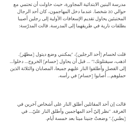
مدرسة البنين الابتدائية المجاورة، حيث حاولت أن تحتمي مع
حوالي 20 شخصا. عندما دخل المهاجمون، كان أحد الرجال
المختبئين يحاول تقديم الإسعافات الأولية إلى رجلين أصيبا
بطلقات نارية في طريقهما إلى المدرسة. قالت المدرّسة:
قلت لحسام [أحد الرجلين]، "يمكنني وضع ديتول [مطهّر].
اذهب، سيقتلونك!" ... قبل أن يحاول [حسام] الخروج... دخلوا...
إلى الفصل وأطلقوا النار عليهم جميعا، المصابان والثلاثة الذين
حملوهم... أُصابوا [حسام] في رأسه.
قالت إن أحد المقاتلين أطلق النار على أشخاص آخرين في
الغرفة. "نظر إليّ أحد المهاجمين وأطلق النار عليّ... في
[بطني]." وضعتْ جنينا ميتا بعد خمسة أيام.