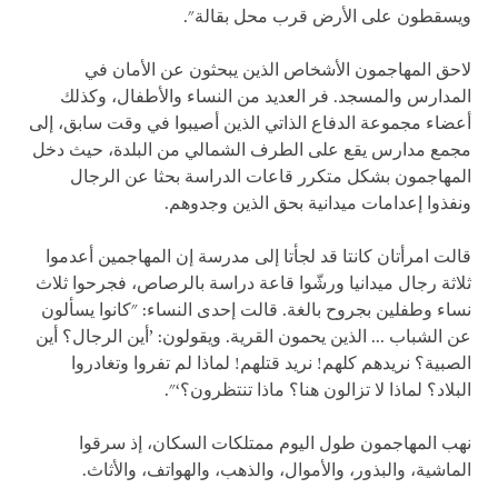
ويسقطون على الأرض قرب محل بقالة".
لاحق المهاجمون الأشخاص الذين يبحثون عن الأمان في
المدارس والمسجد. فر العديد من النساء والأطفال، وكذلك
أعضاء مجموعة الدفاع الذاتي الذين أصيبوا في وقت سابق، إلى
مجمع مدارس يقع على الطرف الشمالي من البلدة، حيث دخل
المهاجمون بشكل متكرر قاعات الدراسة بحثا عن الرجال
ونفذوا إعدامات ميدانية بحق الذين وجدوهم.
قالت امرأتان كانتا قد لجأتا إلى مدرسة إن المهاجمين أعدموا
ثلاثة رجال ميدانيا ورشّوا قاعة دراسة بالرصاص، فجرحوا ثلاث
نساء وطفلين بجروح بالغة. قالت إحدى النساء: "كانوا يسألون
عن الشباب ... الذين يحمون القرية. ويقولون: ’أين الرجال؟ أين
الصبية؟ نريدهم كلهم! نريد قتلهم! لماذا لم تفروا وتغادروا
البلاد؟ لماذا لا تزالون هنا؟ ماذا تنتظرون؟‘".
نهب المهاجمون طول اليوم ممتلكات السكان، إذ سرقوا
الماشية، والبذور، والأموال، والذهب، والهواتف، والأثاث.