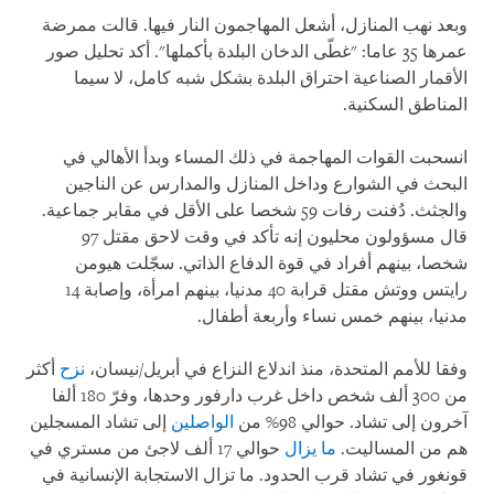
وبعد نهب المنازل، أشعل المهاجمون النار فيها. قالت ممرضة
عمرها 35 عاما: "غطّى الدخان البلدة بأكملها". أكد تحليل صور
الأقمار الصناعية احتراق البلدة بشكل شبه كامل، لا سيما
المناطق السكنية.
انسحبت القوات المهاجمة في ذلك المساء وبدأ الأهالي في
البحث في الشوارع وداخل المنازل والمدارس عن الناجين
والجثث. دُفنت رفات 59 شخصا على الأقل في مقابر جماعية.
قال مسؤولون محليون إنه تأكد في وقت لاحق مقتل 97
شخصا، بينهم أفراد في قوة الدفاع الذاتي. سجّلت هيومن
رايتس ووتش مقتل قرابة 40 مدنيا، بينهم امرأة، وإصابة 14
مدنيا، بينهم خمس نساء وأربعة أطفال.
وفقا للأمم المتحدة، منذ اندلاع النزاع في أبريل/نيسان،
نزح
أكثر
من 300 ألف شخص داخل غرب دارفور وحدها، وفرّ 180 ألفا
آخرون إلى تشاد. حوالي 98% من
الواصلين
إلى تشاد المسجلين
هم من المساليت.
ما يزال
حوالي 17 ألف لاجئ من مستري في
قونغور في تشاد قرب الحدود. ما تزال الاستجابة الإنسانية في