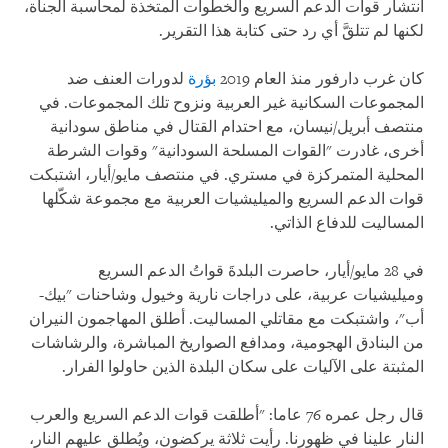
انتشار قوات الدعم السريع والخطوات المتخذة لمحاسبة الجناة،
لكنها لم تتلقَّ أي رد حتى كتابة هذا التقرير.
كان غرب دارفور منذ العام 2019
بؤرة
لدورات العنف ضد
المجموعات السكانية غير العربية ونزوح تلك المجموعات. في
منتصف أبريل/نيسان، مع احتدام القتال في مناطق سودانية
أخرى، غادرت "القوات المسلحة السودانية" وقوات الشرطة
المحلية المتمركزة في مستري. في منتصف مايو/أيار، اشتبكت
قوات الدعم السريع والميليشيات العربية مع مجموعة شكّلها
المساليت للدفاع الذاتي.
في 28 مايو/أيار، حاصرت البلدةَ قواتُ الدعم السريع
وميليشيات عربية، على دراجات نارية وخيول وشاحنات "بيك-
أب"، واشتبكت مع مقاتلي المساليت. أطلق المهاجمون النيران
من البنادق الهجومية، ومدافع الصواريخ المباشرة، والرشاشات
المثبتة على الآليات على سكان البلدة الذين حاولوا الفرار.
قال رجل عمره 76 عاما: "أطلقت قوات الدعم السريع والعرب
النار علينا في ظهورنا. رأيت ثلاثة يركضون، ويُطلق عليهم النار،