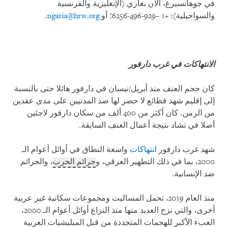
في جوهانسبرغ، آلان نغاري (الإنغليزية والفرنسية
والسواحيلية): +1 –929-496-6256؛ أو
ngaria@hrw.org
.
الانتهاكات في غرب دارفور
كان حجم العنف منذ أبريل/نيسان في دارفور هائلا حتى بالنسبة
إلى إقليم شهد فظائع لا حصر لها ضد المدنيين على مدى عقدين
من الزمن. كان أكثر من 400 ألف من سكان دارفور لاجئين
أصلا في تشاد نتيجة أعمال العنف السابقة.
شهد غرب دارفور
انتهاكات
واسعة النطاق في أوائل أعوام الـ
2000، بما في ذلك التطهير العرقي، و
جرائم الحرب
، والجرائم
ضد الإنسانية.
منذ العام 2019، تحمل المساليت ومجموعات سكانية غير عربية
أخرى، والتي نزح العديد منها منذ النزاع أوائل أعوام الـ 2000،
العبء الأكبر للهجمات المتجددة من قبل الميليشيات العربية