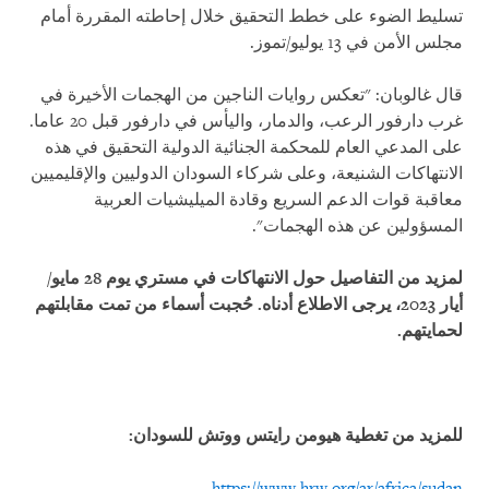
تسليط الضوء على خطط التحقيق خلال إحاطته المقررة أمام
مجلس الأمن في 13 يوليو/تموز.
قال غالوبان: "تعكس روايات الناجين من الهجمات الأخيرة في
غرب دارفور الرعب، والدمار، واليأس في دارفور قبل 20 عاما.
على المدعي العام للمحكمة الجنائية الدولية التحقيق في هذه
الانتهاكات الشنيعة، وعلى شركاء السودان الدوليين والإقليميين
معاقبة قوات الدعم السريع وقادة الميليشيات العربية
المسؤولين عن هذه الهجمات".
لمزيد من التفاصيل حول الانتهاكات في مستري يوم 28 مايو/
أيار 2023، يرجى الاطلاع أدناه. حُجبت أسماء من تمت مقابلتهم
لحمايتهم.
للمزيد من تغطية هيومن رايتس ووتش للسودان:
https://www.hrw.org/ar/africa/sudan