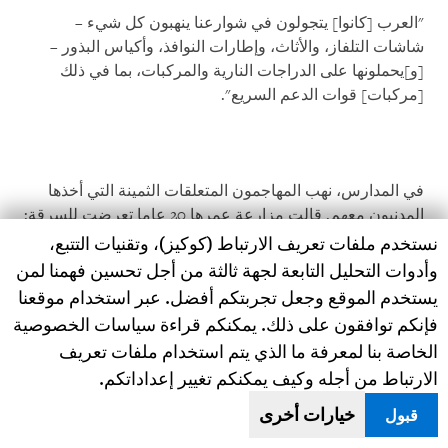
"العرب [كانوا] يتجولون في شوارعنا ينهبون كل شيء –
شاشات التلفاز، والأثاث، وإطارات النوافذ، وأكياس البذور –
[و]يحملونها على الدراجات النارية والمركبات، بما في ذلك
[مركبات] قوات الدعم السريع".
في المدارس، نهب المهاجمون المتعلقات الثمينة التي أخذها
المدنيون معهم. قالت مزارعة عمرها 20 عاما تعرضت للسرقة:
Human Rights Watch cookie preferences
"أخذوا البطانيات، والمراتب، والأسرّة، والنقود، والهواتف...
نستخدم ملفات تعريف الارتباط (كوكيز)، وتقنيات التتبع،
والحمير... وأحرقوا ما تبقى من الأشياء". قدّر مدرس عمره 35
وأدوات التحليل التابعة لجهة ثالثة من أجل تحسين فهمنا لمن
عاما أنه بالإضافة إلى الذهب والهواتف التي أخذها المهاجمون
يستخدم الموقع وجعل تجربتكم أفضل. عبر استخدام موقعنا
من أشخاص مختبئين في الفصول الدراسية، فقد سرقوا أيضا
فإنكم توافقون على ذلك. يمكنكم قراءة سياسات الخصوصية
أكثر من 50 حيوانا، منها الخيول والحمير والماعز، من المدارس.
الخاصة بنا لمعرفة ما الذي يتم استخدام ملفات تعريف
الارتباط من أجله وكيف يمكنكم تغيير إعداداتكم.
خيارات أخرى
قبول
أضرم المهاجمون النار في المنازل والسوق أثناء مسيرهم في