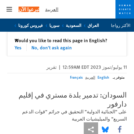
العربية
تبرعوا الآن
 menu
Skip
Skip
الأكثر رواجا
العراق
السعودية
سوريا
فيروس كورونا
to
to
cookie
main
إغلاق
Would you like to read this page in English?
✕
content
privacy
Yes
No, don't ask again
notice
11 يوليو/تموز 2023 12:59AM EDT
|
تقرير
متوفر بـ
English
العربية
Français
السودان: تدمير بلدة مستري في إقليم
دارفور
على "الجنائية الدولية" التحقيق في جرائم "قوات الدعم
السريع" والميليشيات العربية
Share this via Facebook
Share this via مشاركة
Share this via Bluesky