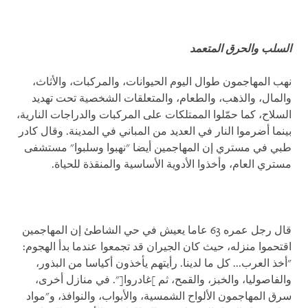
السلب والحرق المتعمد
نهب المهاجمون طوال اليوم الحيوانات، والمركبات، والأثاث،
والمال، والذهب، والطعام، والمتعلقات الشخصية تحت تهديد
السلاح، كما حمّلوا الممتلكات على المركبات والدراجات النارية،
بينما أضرموا النار في العديد من المباني في المدينة. وقال كادر
طبي في مستري إن المهاجمين أيضا "نهبوا وسلبوا" مستشفى
مستري العام، وأخذوا الأدوية الأساسية والمنقذة للحياة.
قال رجل عمره 63 عاما يعيش في حي الشاطئ إن المهاجمين
اقتحموا منزله، حيث كان الجيران قد تجمعوا عندما بدأ الهجوم:
"أخذ العرب... كل ما لدينا. رأيتهم يأخذون أكياسا من البذور،
والفاصوليا، والخبز، والقمح، ثم ]غادروا[". في منازل أخرى،
سرق المهاجمون الألواح الشمسية، والأبواب، والنوافذ، و"مواد