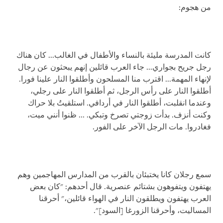
من هجوم:
كانت المدرسة مليئة بالنساء والأطفال في الغالب... كان هناك
رجل جريح بجواري... جاء العرب قائلين إنهم يبحثون عن رجال
لإنهاء المهمة... اقترب منا المسلحون وأطلقوا النار علينا فورا.
أطلقوا النار على رأس الرجل، ثم أطلقوا النار على رجلي،
وعندما انقلبت، أطلقوا النار في أردافي. استلقيتُ بلا حراك
وكنت أنزف. بدأت زوجتي تصرخ وتبكي. ... ظنوا أنني ميت،
فغادروا. مات الرجل الآخر على الفور.
سمع رجلان كانا يختبئان بالقرب من المدارس المهاجمين وهم
يهتفون ويتفوهون بشتائم عنصرية. قال أحدهم: "كان بعض
العرب يهتفون ويطلقون النار في الهواء قائلين،" أحرقنا
المساليت، وأحرقنا الزورغا [السود]".