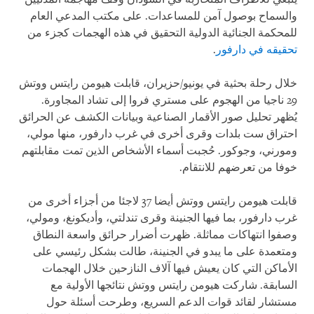
والسماح بوصول آمن للمساعدات. على مكتب المدعي العام
للمحكمة الجنائية الدولية التحقيق في هذه الهجمات كجزء من
تحقيقه في دارفور
.
خلال رحلة بحثية في يونيو/حزيران، قابلت هيومن رايتس ووتش
29 ناجيا من الهجوم على مستري فروا إلى تشاد المجاورة.
يُظهر تحليل صور الأقمار الصناعية وبيانات الكشف عن الحرائق
احتراق ست بلدات وقرى أخرى في غرب دارفور، منها مولي،
ومورني، وجوكور. حُجبت أسماء الأشخاص الذين تمت مقابلتهم
خوفا من تعرضهم للانتقام.
قابلت هيومن رايتس ووتش أيضا 37 لاجئا من أجزاء أخرى من
غرب دارفور، بما فيها الجنينة وقرى تندلتي، وأديكونغ، ومولي،
وصفوا انتهاكات مماثلة. ظهرت أضرار حرائق واسعة النطاق
ومتعمدة على ما يبدو في الجنينة، طالت بشكل رئيسي على
الأماكن التي كان يعيش فيها آلاف النازحين خلال الهجمات
السابقة. شاركت هيومن رايتس ووتش نتائجها الأولية مع
مستشار لقائد قوات الدعم السريع، وطرحت أسئلة حول