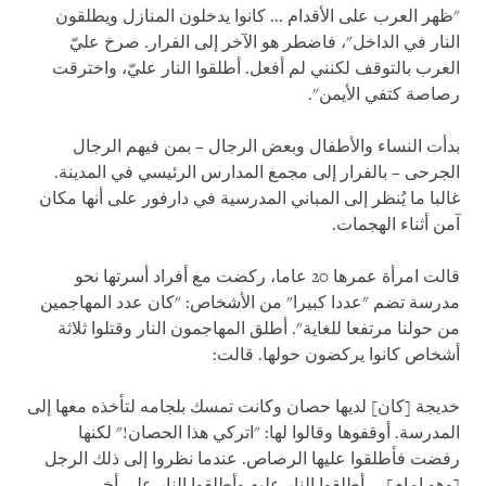
"ظهر العرب على الأقدام ... كانوا يدخلون المنازل ويطلقون
النار في الداخل"، فاضطر هو الآخر إلى الفرار. صرخ عليّ
العرب بالتوقف لكنني لم أفعل. أطلقوا النار عليّ، واخترقت
رصاصة كتفي الأيمن".
بدأت النساء والأطفال وبعض الرجال – بمن فيهم الرجال
الجرحى – بالفرار إلى مجمع المدارس الرئيسي في المدينة.
غالبا ما يُنظر إلى المباني المدرسية في دارفور على أنها مكان
آمن أثناء الهجمات.
قالت امرأة عمرها 20 عاما، ركضت مع أفراد أسرتها نحو
مدرسة تضم "عددا كبيرا" من الأشخاص: "كان عدد المهاجمين
من حولنا مرتفعا للغاية". أطلق المهاجمون النار وقتلوا ثلاثة
أشخاص كانوا يركضون حولها. قالت:
خديجة [كان] لديها حصان وكانت تمسك بلجامه لتأخذه معها إلى
المدرسة. أوقفوها وقالوا لها: "اتركي هذا الحصان!" لكنها
رفضت فأطلقوا عليها الرصاص. عندما نظروا إلى ذلك الرجل
[وهو إمام] ... أطلقوا النار عليه وأطلقوا النار على أخي.