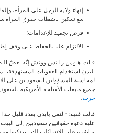
إنهاء ولاية الرجل على المرأة، وإلغ
مع تمكين ناشطات حقوق المرأة من 
فرض تجميد للإعدامات؛
الالتزام علنا بالحفاظ على وقف إطل
قالت هيومن رايتس ووتش إنّه بغضّ النظر 
بايدن استخدام العقوبات المستهدِفة، بما
لمحاسبة المسؤولين السعوديين على الان
جميع مبيعات الأسلحة الأمريكية للسعو
حرب
.
قالت فقيه: "التقى بايدن بعدد قليل جدا م
عليه دعوة حقوقيين سعوديين إلى البيت ا
مباشرة على الانتهاكات التي يرتكبها م