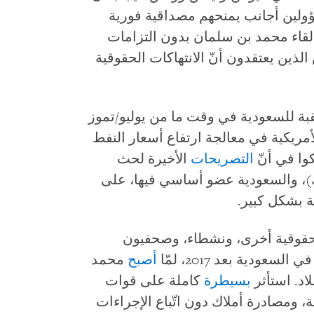
سؤولين أجانب يمنحهم مصداقية فورية
لقاء محمد بن سلمان بدون التزامات
الذين يعتقدون أنّ الانتهاكات الحقوقية
قبة للسعودية في وقت ما من يوليو/تموز
أمريكية في معالجة ارتفاع أسعار النفط
وا في أنّ
التصريحات
الأخيرة لحث
ك)، والسعودية عضو أساسي فيها، على
ة بشكل كبير.
قوقية أخرى، ونشطاء، وصحفيون
عودية بعد 2017، لمّا
أصبح
محمد
اد. استأثر
بسيطرة
كاملة على قوات
 ومصادرة أملاك دون اتّباع الإجراءات