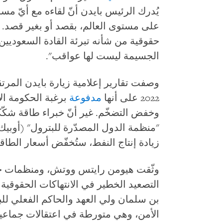
يُدرك الرئيس بايدن أنّ لقاءه مع أيّ م
على مستوى العالم، بقصد أو بغير قصد. 
حقوقية من شأنه تبرئة القادة السعوديين 
الجسيمة ليست لها عواقب".
وصفت تقارير إعلامية زيارة بايدن المرت
2022 على أنها
مدفوعة
برغبة الحكومة ال
وخفض التضخّم. غير أنّ خبراء طاقة شكّك
"منظمة الدول المصدّرة للبترول" (أوبي
زيادة إنتاج النفط، ستُخفّض أسعار الطاق
وثّقت هيومن رايتس ووتش، ومنظمات ح
التصعيد الخطير في الانتهاكات الحقوقية في الس
بن سلمان ولي العهد والحاكم الفعلي للبل
الأمن، وهي متورطة في اعتقالات جماعية،