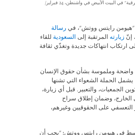
الرئيس الأمريكي جو بايدن يتحدث في "الغرفة الشرقية" في البيت الأبيض في واشنطن، 24 فبراير/
رسالة
 إنّ
زيارته
المرتقبة إلى
السعودية
للقاء
ى ارتكاب انتهاكات جديدة وتغذّي ثقافة
ت واضحة وملموسة بشأن حقوق الإنسان
 يشمل الحملة الشعواء التي تشنها
ن الجمعيات، والتعبير. قبل أي زيارة،
 الخارج، وضمان إطلاق سراح
 التعسفي على الحقوقيين وغيرهم،
وسط في هيومن رايتس ووتش: "يجب أن