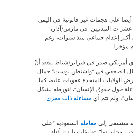
 للدفاع منذ 2015، أشرف أيضا على هجمات غير قانونية في اليمن
شرات المدنيين. في مارس/آذار،
السعودية 81 رجلا، في أكبر إعدام جماعي منذ سنوات، رغم
 مؤخرا.
في ظلّ إدارة بايدن، أفاد تقرير استخباري أمريكي صدر في فبراير/شباط 2021 أنّ
ال الصحفي في "واشنطن بوست" جمال
ءلة حول حقوق الإنسان"، لتورطه بشكل
ان"، ولم تتم أي
مساءلة ذات مغزى
رته ستسعى إلى
معاملة
السعودية "على
جب محاسبتها". تعليقات بايدن أثناء