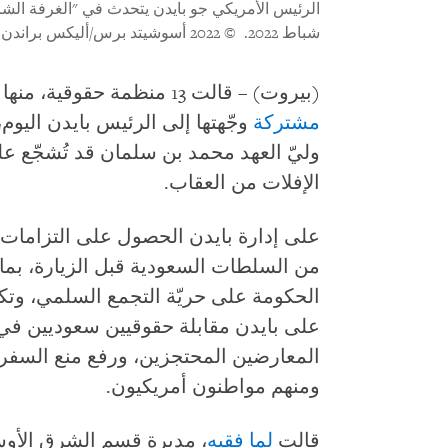
شباط 2022.
© 2022 أسوشيتد برس/أليكس براندن
(بيروت) – قالت 13 منظمة حقوقية، منها "هيومن رايتس ووتش"، في
مشتركة
وجّهتها إلى الرئيس بايدن اليوم،
وليّ العهد محمد بن سلمان قد تُشجّع عل
الإفلات من العقاب.
على إدارة بايدن الحصول على التزاما
من السلطات السعودية قبل الزيارة، بما
الحكومة على حريّة التجمع السلمي، وتكوي
على بايدن مقابلة حقوقيين سعوديين في
المعارضين المحتجزين، ورفع منع السفر
ومنهم مواطنون أمريكيون.
قالت
لما فقيه
، مديرة قسم الشرق الأ