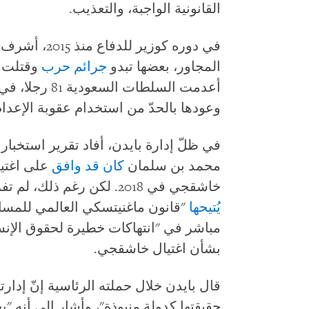
القانونية الواجبة، والتعذيب.
في دوره كوزير
المجاور، بعضها تبدو
جرائم حرب
وقتلت ع
أعدمت السلطات 
وعودها بالحدّ من استخدام عقوبة الإعدام
محمد بن سلمان
كان قد وافق
على اغتي
خاشقجي في 2018. لكن رغم ذلك، لم تفرض الولايات المتحدة عقوبات عليه، كما
يُتيحها
"قانون ماغنيتسكي العالمي للمسا
مباشر في "انتهاكات خطيرة لحقوق الإنس
بشأن اغتيال خاشقجي.
قال بايدن خلال حملته الرئاسية إنّ إدا
حقيقتها كدولة منبوذة"، وأشار إلى أنه "ي