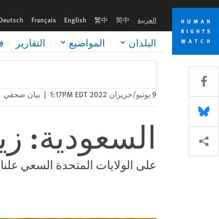
Skip
Skip
السعودية: زيارة بايدن قد توفر رعاية للقمع
to
to
العربية
简中
繁中
English
Français
Deutsch
cookie
main
content
privacy
البلدان
المواضيع
التقارير
ف
notice
Share this via Facebook
9 يونيو/حزيران 2022 1:17PM EDT
|
بيان صحفي
Share this via Bluesky
السعودية: زيا
Share this via مشاركة
على الولايات المتحدة السعي علنا