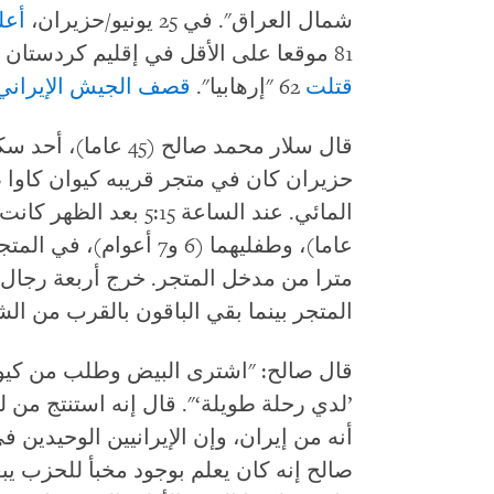
شمال العراق". في 25 يونيو/حزيران،
أعل
81 موقعا على الأقل في إقليم كردستان العراق، وبحلول 14 يوليو/تموز قالت إنها
قتلت
62 "إرهابيا".
قصف الجيش الإيراني
حزيران كان في متجر قريبه كيوان كاوا ص
مترا من مدخل المتجر. خرج أربعة رجال
المتجر بينما بقي الباقون بالقرب من الش
قال صالح: "اشترى البيض وطلب من كيوا
’لدي رحلة طويلة‘". قال إنه استنتج من ل
أنه من إيران، وإن الإيرانيين الوحيدين 