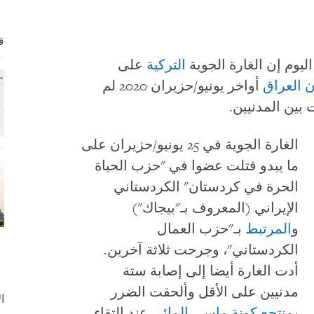
ق
يوم إن الغارة الجوية
التركية
على
ن العراق
أواخر يونيو/حزيران 2020 لم
 بين المدنيين.
الغارة الجوية في 25 يونيو/حزيران على
ما يبدو قتلت عضوا في "حزب الحياة
الحرة في كردستان" الكردستاني
الإيراني (المعروف بـ"بيجاك")
و
المرتبط
بـ"حزب العمال
الكردستاني"، وجرحت ثلاثة آخرين.
أدت الغارة أيضا إلى إصابة ستة
مدنيين على الأقل وألحقت الضرر
ا
بمنتجع كونة ماسي المائي
عند التقاء