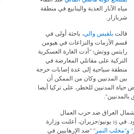
مياه الآبار العذبة والينابيع في منطقة
شربازار.
قالت
بلقيس والي
، باحثة أولى في
قسم الأزمات والنزاعات في هيومن
رايتس ووتش: "أدت الغارة العسكرية
التركية على مقاتلي المعارضة في
منطقة سياحية إلى عدة إصابات حرجة
بين المدنيين وكان من الممكن أن
يض حياة المدنيين للخطر، على تركيا أيضا
 بالمدنيين".
شمال العراق ضد حزب العمال
الكردستاني وحزب بيجاك على مدى عقود. في 15 يونيو/حزيران، أعلنت وزارة
" و"مخلب النمر
" "ضد الإرهابيين في