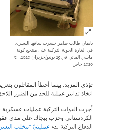
Click to expand Image
بايمان طالب طاهر خسرت ساقها اليسرى
في الغارة الجوية التركية على منتجع كونة
ماسي المائي في 25 يونيو/حزيران 2020.
©
2020 خاص
تؤذي المزيد. بينما أخطأ المقاتلون بتعر
اتخاذ تدابير عملية للحد من الضرر اللاحق
أجرت القوات التركية عمليات عسكرية 
الدفاع التركية بدء
عمليتَيْ "مخلب النسر