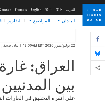
Skip
Skip
العراق: غارة جوية تركية تتجاهل الخسائر بين المدنيين
to
to
العربية
简中
繁中
English
Français
Deutsch
cookie
main
content
privacy
البلدان
المواضيع
التقارير
ف
notice
Share this via Facebook
22 يوليو/تموز 2020 12:00AM EDT
|
بيان صحفي
Share this via Bluesky
العراق: غارة
Share this via مشاركة
بين المدنيين
على أنقرة التحقيق في الغارات ال