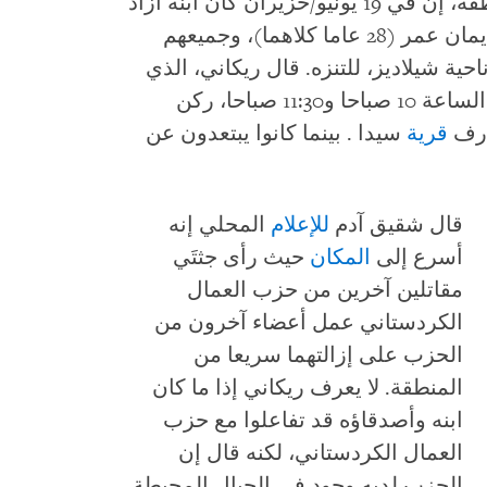
مهدي ريكاني (55 عاما)، من سكان المنطقة، إن في 19 يونيو/حزيران كان ابنه آزاد
مهدي(26 عاما)، وصديقاه مخلص آدم وديمان عمر (28 عاما كلاهما)، وجميعهم
ية شيلاديز، للتنزه. قال ريكاني، الذي
كان يتحدث مع ابنه على الهاتف، إن بين الساعة 10 صباحا و11:30 صباحا، ركن
ارف
قرية
سيدا . بينما كانوا يبتعدون عن
قال شقيق آدم
للإعلام
المحلي إنه
أسرع إلى
المكان
حيث رأى جثتَي
مقاتلين آخرين من حزب العمال
الكردستاني عمل أعضاء آخرون من
الحزب على إزالتهما سريعا من
المنطقة. لا يعرف ريكاني إذا ما كان
ابنه وأصدقاؤه قد تفاعلوا مع حزب
العمال الكردستاني، لكنه قال إن
الحزب لديه وجود في الجبال المحيطة