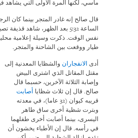
ماسي، لكنها المرة الأولى التي يشاهد ف
قال صالح إنه غادر المتجر بينما كان الرجل
الساعة 5:32 بعد الظهر، شاهد قذ
نفس الوقت. ذكرت وسيلة إعلامية محلية
طيار ووقعت بين الشاحنة والمتجر.
أدى
الانفجاران
والشظايا المعدنية إلى
مقتل المقاتل الذي اشترى البيض
وإصابة الثلاثة الآخرين، حسبما قال
صالح. قال إن ثلاث شظايا
أصابت
قريبه كيوان (32 عاما)، في معدته
وبترت شظية أخرى ساق طاهر
اليسرى، بينما أصابت أخرى طفلهما
في رأسه. قال إن الأطباء يخشون أن
تؤدي إزالة الشظية إلى ضرر أكبر.