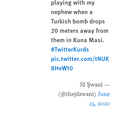
playing with my
nephew when a
Turkish bomb drops
20 meters away from
them in Kuna Masi.
#TwitterKurds
pic.twitter.com/tNUK
8HeWt0
— Jîl Şwanî
(@thejilswani)
June
25, 2020