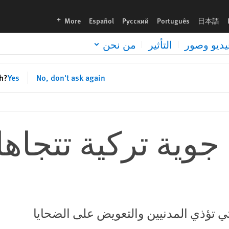
languages
More
Español
Русский
Português
日本語
يديو وصور
التأثير
من نحن
sh?
Yes
No, don't ask again
 جوية تركية تتجاه
تي تؤذي المدنيين والتعويض على الضحايا