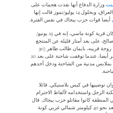
نت
وزارة الدفاع أنها نفذت هجمات على
أيضا قوات حزب بيجاك في نفس الفترة.
قال سلار محمد صالح (45 عاما)، أحد سكان قرية كونة ماسي، إنه في 25 يونيو/
الح، على بعد أمتار قليلة عن المنتجع
المائي. عند الساعة 5:15 بعد الظهر كانت زوجة قريبه، بايمان طالب طاهر (30
عاما)، وطفليهما (6 و7 أعوام)، في المتجر أيضا، عندما توقفت شاحنة على بعد 20
 بملابس مدنية من الشاحنة ودخل أحدهم
احنة.
ن توضيبها في كيس بلاستيكي. قائلا
كنة الرجل واستخدامه لألفاظ الاحترام
في المنطقة كانوا مقاتلو حزب بيجاك. قال
صالح إنه كان يعلم بوجود مخبأ للحزب يبعد نحو 40 كيلومتر شمالي غربي كونة