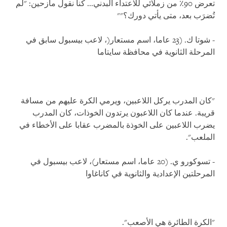
تعرض 90٪ من زملائي للاعتداء البدني... كنا نقول مازحين: "لم
تُضرَب بعد، متى يأتي دورك؟""
- شوتا ك. (23 عاما، اسم مستعار(، لاعب بيسبول سابق في
المرحلة الثانوية في محافظة سايتاما
"كان المدرب يركل اللاعبين، ويرمي الكرة عليهم من مسافة
قريبة. عندما كان اللاعبون يرتدون الخوذات، كان المدرب
يضرب اللاعبين على الخوذة بالمضرب عقابا على الأخطاء في
الملعب".
- تسوكورو ي. (20 عاما، اسم مستعار)، لاعب بيسبول في
المرحلتين الإعدادية والثانوية في كاناغاوا
"الكرة الطائرة هي الأصعب".