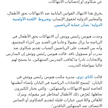
عن شكاوى أو إحصائيات الانتهاكات.
يخرق هذا الانتهاك القوانين اليابانية ضد الانتهاكات بحق الأطفال،
والمعايير الدولية لحقوق الإنسان،
وشروط "اللجنة الأولمبية
الدولية" بشأن حماية الرياضيين
.
وجدت هيومن رايتس ووتش أن الانتهاكات بحق الأطفال في
الرياضة ما يزال مقبولا وعاديا في العديد من أجزاء المجتمع،
وأنه من الصعب على الرياضيين الشباب تقديم شكاوى ضد
مدرب أو مسؤول نافذ. قالت هيومن رايتس ووتش إن المدارس
والاتحادات نادرا ما تُعاقب المدربين المنتهِكين، ما يسمح لهم
غالبا بمواصلة التدريب.
قالت
كاناي دوي
، مديرة مكتب هيومن رايتس ووتش في
اليابان: "يُسمح للاتحادات الرياضية في اليابان بإنشاء أنظمتها
الخاصة لتتبع الانتهاكات والمنتهكين - والتي يختار الكثيرون
تجاهلها. يُعرّض ذلك الأطفال لمخاطر غير مقبولة، ويترك
للأهالي واللاعبين خيارات قليلة لتقديم الشكاوى أو التماس
الانتصاف ضد المنتهكين النافذين".