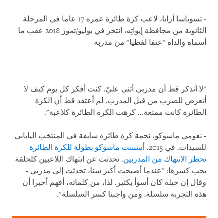
- تسوباسا أرايا، لاعب كرة طائرة عمره 17 عاما في المرحلة
الثانوية من محافظة إيواتِه، انتحر في يوليو/تموز 2018 عقب ما
أسماه والداه "عنفا لفظيا" من مدربه
"لا أتذكر قط أن مدربي أثنى عليّ. كنت أفكر كل يوم كيف لا
أتعرض للضرب من قبل المدرب. لم أعتقد قط أن الكرة
الطائرة كانت ممتعة... كرهت الكرة الطائرة كلاعبة".
- نعومي ماسوكو، نجمة كرة طائرة سابقة في المنتخب الياباني
للسيدات. في 2015،
أسست ماسوكو بطولة للكرة الطائرة
تحظر الانتهاك من المدربين
. تحدثت عن انتهاك اللاعبين كلحلقة
يجب كسرها: "عندما أصبحت أكبر سنا، تحدثت إلى مدربي -
وقال إن جيله كان أسوأ بكثير. لذا، من كلماته، أفهم أخيرا أن
هذه التجربة سلسلة. ومن واجبنا كسر السلسلة".