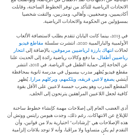
الاتحادات الرياضية للتأكد من توفر الخطوط الساخنة، وقابلت
أكاديميين، وصحفيين، وأهالي، ومدربين، والتقت شخصيا
بمسؤولين من الحكومة والاتحادات الرياضية.
في 2013، بينما كانت اليابان تتقدم بطلب لاستضافة الألعاب
الأولمبية والبارالمبية 2020، انتشرت سلسلة
مقاطع فيديو
لحالات
انتهاك بارزة لرياضيين مرموقين
، بالإضافة إلى
انتحار
رياضيين أطفال
، ما دفع وكالات رياضية رائدة إلى الحديث علنا
عن الحاجة إلى حماية الطفل في الرياضة. في 2018، انتشر
مقطع فيديو يُظهر مدرب بيسبول في مدرسة ثانوية بمحافظة
آيتشي
يصفع لاعبي فريقه، ويلكمهم، ويركلهم مرارا
. يُظهر
المقطع المدرب وهو يضرب خمسة لاعبين على الأقل بقوة
كافية لجعل اللاعبين المراهقين يترنحون إلى الخلف.
أدى الغضب العام إلى إصلاحات مهمة كإنشاء خطوط ساخنة
للإبلاغ عن الانتهاكات. رغم ذلك، وجدت هيومن رايتس ووتش أن
هذه الإصلاحات هي "إرشادات" اختيارية بدلا من قوانين، وأن
التقدم لم يكن متساويا ولا مراقَبا، وأنه لا توجد بلاغات إلزامية