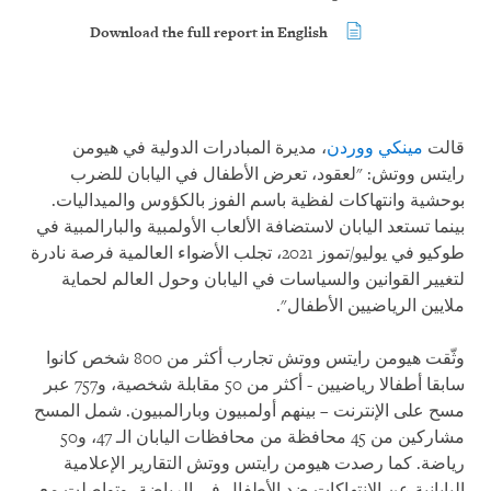
Download the full report in English
قالت
مينكي ووردن
، مديرة المبادرات الدولية في هيومن
رايتس ووتش: "لعقود، تعرض الأطفال في اليابان للضرب
بوحشية وانتهاكات لفظية باسم الفوز بالكؤوس والميداليات.
بينما تستعد اليابان لاستضافة الألعاب الأولمبية والبارالمبية في
طوكيو في يوليو/تموز 2021، تجلب الأضواء العالمية فرصة نادرة
لتغيير القوانين والسياسات في اليابان وحول العالم لحماية
ملايين الرياضيين الأطفال".
وثّقت هيومن رايتس ووتش تجارب أكثر من 800 شخص كانوا
سابقا أطفالا رياضيين - أكثر من 50 مقابلة شخصية، و757 عبر
مسح على الإنترنت – بينهم أولمبيون وبارالمبيون. شمل المسح
مشاركين من 45 محافظة من محافظات اليابان الـ 47، و50
رياضة. كما رصدت هيومن رايتس ووتش التقارير الإعلامية
اليابانية عن الانتهاكات ضد الأطفال في الرياضة، وتواصلت مع