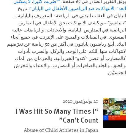
يوثّق التقرير الصادر في 67 صفحة،
""ضُربت كثيرا، لا يمكنني
العد": الانتهاكات ضد الرياضيين الأطفال في اليابان"
، تاريخ
اليابان في العقاب البدني في الرياضة - المعروف باليابانية بـ
"تايباتسو" – ويكشف الانتهاكات بحق الأطفال في التمارين
الرياضية في المدارس اليابانية، والاتحادات، والرياضات عالية
المستوى. في المقابلات والمسح على الإنترنت في جميع أنحاء
البلاد، أبلغ رياضيون يابانيون في أكثر من 50 رياضة عن تعرّضهم
لانتهاكات منها اللكم على الوجه، والركل، والضرب بأدوات
كالمضارب أو عصي "كندو" الخيزرانية، والحرمان من الماء،
والخنق، والجلد بالصافرات أو المضارب، والاعتداء والتحرش
الجنسيَّين.
20 يوليو/تموز 2020
“I Was Hit So Many Times I
Can’t Count”
Abuse of Child Athletes in Japan