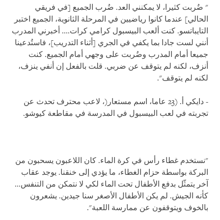
" ضُربت كثيرا، لا يمكنني العد. ضُرب الجميع [في فريقي
الحالي] عندما كانوا رياضيين في المرحلة الثانوية، الجميع اختبر
التايباتسو. كنت ألعب البيسبول كرامي كرات.... أخبرني المدرب
أنني لست جادا بما يكفي في الجري [أثناء التدريب]، فاستُدعينا
جميعا أمام المدرب وضُربت على وجهي أمام الجميع. كنت
أنزف، لكنه لم يتوقف عن ضربي. قلت بالفعل إن أنفي ينزف،
لكنه لم يتوقف".
- دايكي أ. (23 عاما، اسم مستعار(، لاعب محترف تحدث عن
تجربته في لعب البيسبول في المدرسة في مقاطعة كيوشو.
"نستخدم غطاء رأس في كرة الماء. كان اللاعبون يسحبون من
البركة بواسطة حزام الغطاء، ما يؤدي إلى خنقنا. يوجد عقاب
آخر يتمثّل بدفع الأطفال تحت الماء لكي لا نتمكن من التنفس...
كأنه الجيش. لم يكن الأطفال الأصغر سنا جيدين. يشعرون
بالخوف ويتوقفون عن ممارسة اللعبة".