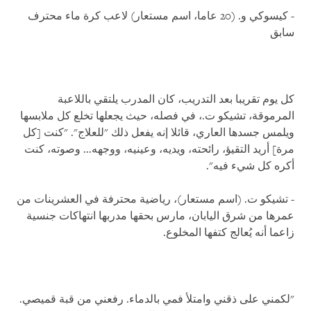
- كيسوكي و. (20 عاما، اسم مستعار) لاعب كرة ماء محترف
سابق
كل يوم تقريبا بعد التدريب، كان المدرب يلتقي باللاعبة
المرموقة، تشيكو ت.، في فصله، حيث يجعلها تخلع كل ملابسها
ويلمس جسدها العاري، قائلا إنه يفعل ذلك "للعلاج". "كنت [كل
مرة] أريد التقيؤ، رائحته، ويديه، وعينيه، ووجهه... وصوته، كنت
أكره كل شيء فيه".
- تشيكو ت. (اسم مستعار)، رياضية محترفة في العشرينات من
عمرها من شرق اليابان، مارس بحقها مدربها انتهاكات جنسية
زاعما أنه يُعالج كتفها المخلوع.
"لكمني على ذقني وامتلأ فمي بالدماء. رفعني من قبة قميصي.