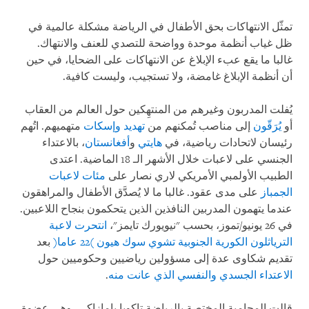
تمثّل الانتهاكات بحق الأطفال في الرياضة مشكلة عالمية في
ظل غياب أنظمة موحدة وواضحة للتصدي للعنف والانتهاك.
غالبا ما يقع عبء الإبلاغ عن الانتهاكات على الضحايا، في حين
أن أنظمة الإبلاغ غامضة، ولا تستجيب، وليست كافية.
يُفلت المدربون وغيرهم من المنتهِكين حول العالم من العقاب
أو
يُرَقّون
إلى مناصب تُمكنهم من
تهديد وإسكات
متهميهم. اتُهم
رئيسان لاتحادات رياضية، في
هايتي
و
أفغانستان
، بالاعتداء
الجنسي على لاعبات خلال الأشهر الـ 18 الماضية. اعتدى
الطبيب الأولمبي الأمريكي لاري نصار على
مئات لاعبات
الجمباز
على مدى عقود. غالبا ما لا يُصدَّق الأطفال والمراهقون
عندما يتهمون المدربين النافذين الذين يتحكمون بنجاح اللاعبين.
في 26 يونيو/تموز، بحسب "نيويورك تايمز"،
انتحرت لاعبة
الترياثلون الكورية الجنوبية تشوي سوك هيون )22 عاما(
بعد
تقديم شكاوى عدة إلى مسؤولين رياضيين وحكوميين حول
الاعتداء الجسدي والنفسي الذي عانت منه
.
قالت المحامية المختصة بالرياضة تاكويا يامازاكي، وهي عضوة