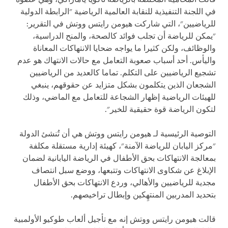
في اللجنة التنفيذية للنقابة العالمية الرياضية "الرابطة الدولية
للرياضيين"، التي شاركت هيومن رايتس ووتش في التقرير:
"يمكن للرياضة أن تجلب فوائد كالصحة، والمنح الدراسية،
والوظائف، ولكن كثيرا ما يواجه ضحايا الانتهاكات المعاناة
واليأس. أحد أسباب صعوبة التعامل مع حالات الانتهاك هو عدم
تشجيع الرياضيين على التكلم. تماما كالعديد من الرياضيين
الشجعان الذين يتكلمون بشكل متزايد عن حقوقهم، ينبغي
للهيئات الرياضية إظهار الشجاعة للتعامل مع الماضي، وذلك
لتكون الرياضة قوة حقيقية للخير".
التوصية الرئيسية لـ هيومن رايتس ووتش هي أن تُنشئ الدولة
"مركز اليابان للرياضة الآمنة"، كهيئة إدارية مستقلة مكلفة
بمعالجة الانتهاكات بحق الأطفال في الرياضة اليابانية لضمان
الإبلاغ عن شكاوى الانتهاكات وتتبعها، ووضع سبل انتصاف
مجدية للرياضيين والأهالي، وردع الانتهاكات بحق الأطفال
بتحديد المدربين المنتهِكين وإبطال تراخيصهم.
قالت هيومن رايتس ووتش إنه مع تأجيل ألعاب طوكيو الأولمبية