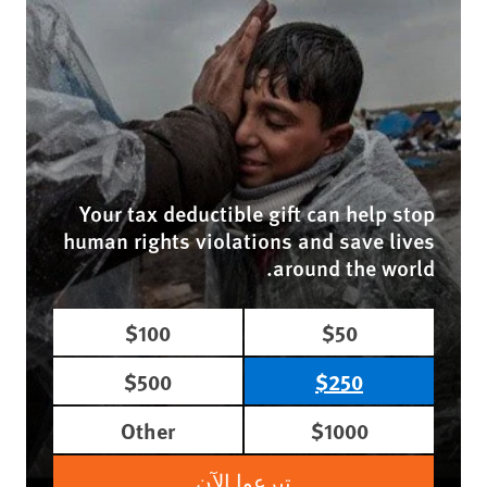
Your tax deductible gift can help stop
human rights violations and save lives
around the world.
$100
$50
$500
$250
Other
$1000
تبرعوا الآن