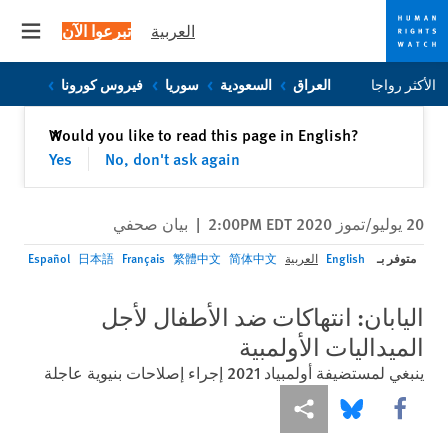
العربية
تبرعوا الآن
 menu
Skip
Skip
الأكثر رواجا
العراق
السعودية
سوريا
فيروس كورونا
to
to
cookie
main
إغلاق
Would you like to read this page in English?
✕
content
privacy
Yes
No, don't ask again
notice
20 يوليو/تموز 2020 2:00PM EDT
|
بيان صحفي
متوفر بـ
English
العربية
简体中文
繁體中文
Français
日本語
Español
اليابان: انتهاكات ضد الأطفال لأجل
الميداليات الأولمبية
ينبغي لمستضيفة أولمبياد 2021 إجراء إصلاحات بنيوية عاجلة
Share this via Facebook
Share this via مشاركة
Share this via Bluesky