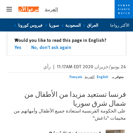
العربية
تبرعوا الآن
 menu
Skip
Skip
الأكثر رواجا
العراق
السعودية
سوريا
فيروس كورونا
to
to
cookie
main
إغلاق
Would you like to read this page in English?
✕
content
privacy
Yes
No, don't ask again
notice
24 يونيو/حزيران 2020 11:17AM EDT
|
رأي
متوفر بـ
English
العربية
Français
فرنسا تستعيد مزيدا من الأطفال من
شمال شرق سوريا
على الحكومة الفرنسية استعادة جميع الأطفال وأمهاتهم من
مخيمات "داعش"