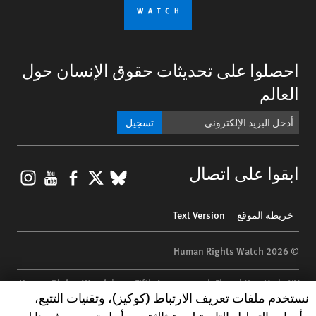
احصلوا على تحديثات حقوق الإنسان حول
العالم
تسجيل
gram
ouTube
Facebook
BlueSky
X
ابقوا على اتصال
Footer
خريطة الموقع
Text Version
menu
© 2026 Human Rights Watch
Human Rights Watch
| 350 Fifth Avenue, 34th Floor | New York,
NY
Human Rights Watch cookie preferences
نستخدم ملفات تعريف الارتباط (كوكيز)، وتقنيات التتبع،
10118-3299
USA
|
t
1.212.290.4700