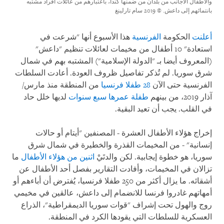
والأطفال الأجانب من بلدان من ضمنها كندا، باعتبارهم من عائلات أفراد مشتبه
بانتمائهم إلى داعش.
© 2019 سام تارلينغ
أعلنت
الحكومة
الفرنسية
هذا الأسبوع أنها "شرعت في
استعادة" 10 أطفال من مخيمات لعائلات تنظيم "داعش"
(المعروف أيضا بـ "الدولة الإسلامية") المشتبه بهم في شمال
شرق سوريا. لم تُذكر تفاصيل ظروف العودة. أعادت السلطات
الفرنسية حتى الآن
28 طفلا فرنسيا
من المنطقة منذ مارس/
آذار 2019، من بينهم
طفلة عمرها سبع سنوات
لديها خلل حاد
في القلب. يجب أن تعيد البقية.
إخراج هؤلاء الأطفال العشرة - المصنفين "أيتام أو حالات
إنسانية" - من المخيمات القذرة والخطيرة في شمال شرق
سوريا، هو خطوة إيجابية. لكن والدتَيْ
اثنين من هؤلاء الأطفال
ما
تزالان في المخيمات، وأفادت التقارير بفصل أحد الأطفال عن
أشقائه. ما يزال أكثر من 250 طفلا فرنسيا، يُفترض أن أباءهم أو
أمهاتهم غادروا فرنسا للانضمام إلى داعش، عالقين في مخيمي
روج والهول تحت إشراف "قوات سوريا الديمقراطية"، الذراع
العسكرية للسلطات التي يقودها الكرد في المنطقة.