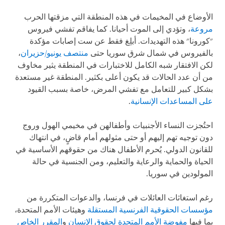
الأوضاع في المخيمات في هذه المنطقة التي مزقتها الحرب
مروعة
، وتؤدي إلى الموت أحيانا. كما يفاقم تفشي فيروس
"كورونا" هذه التهديدات. أبلِغ فقط عن ست إصابات مؤكدة
بالفيروس في شمال شرق سوريا حتى
منتصف يونيو/حزيران
،
لكن الافتقار شبه الكامل للاختبارات في المنطقة يثير مخاوف
من أن عدد الحالات قد يكون أعلى بكثير. المنطقة غير مستعدة
بشكل كبير للتعامل مع تفشي المرض، خاصة بسبب القيود
على المساعدات الإنسانية
.
احتُجزت النساء الأجنبيات وأطفالهن في مخيمي الهول وروج
دون توجيه تهم إليهم أو حتى مثولهم أمام قاضٍ، في انتهاك
للقانون الدولي. يُحرم الأطفال هناك من حقوقهم الأساسية في
الحياة والحماية والرعاية والتعليم، ومن الجنسية في حالة
المولودين في سوريا.
رغم استغاثات العائلات في فرنسا، والدعوات المتكررة من
مؤسسات الحقوقية الفرنسية المستقلة
وهيئات الأمم المتحدة،
بما فيها
مفوضة الأمم المتحدة لحقوق الإنسان
و
المقرر الخاص