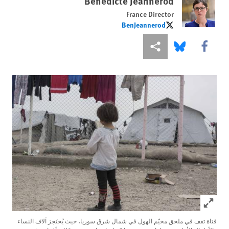
Bénédicte Jeannerod
France Director
BenJeannerod
BenJeannerod
Share this via Facebook
Share this via مشاركة
Share this via Bluesky
Click to expand Image
فتاة تقف في ملحق مخيّم الهول في شمال شرق سوريا، حيث يُحتَجز آلاف النساء