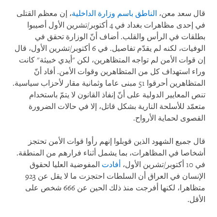
قال سعد معن،
الناطق باسم وزارة الداخلية
، إن معظم القتلى
في إحدى مظاهرات بغداد في 4 أكتوبر/تشرين الأول أصيبوا
بطلقات في الرأس والقلب. أضاف أنّ الوزارة تحقق في
الوفيات، لكنه لم يقدّم تفاصيل. في 6 أكتوبر/تشرين الأول، قال
إن قوات الأمن لم تواجه المتظاهرين، لكن "أيدي خبيثة" كانت
وراء استهداف كل من المتظاهرين وقوات الأمن. أفاد أنّ
المتظاهرين أحرقوا 51 مبنى عاما وثمانية مقار لأحزاب سياسية
.
تنص المعايير الدولية على أنّ إنفاذ القانون لا يتمّ باستخدام
متعمّد للأسلحة النارية بشكل قاتل، إلا في حالات الضرورة
القصوى لحماية الأرواح
.
قال جميع الشهود الذين قوبلوا إنهم رأوا قوات الأمن تحتجز
أشخاصا في المظاهرات، بما يشمل أثناء فرارهم من المنطقة.
في 10 أكتوبر/تشرين الأول،
أفادت
المفوضية العليا لحقوق
الإنسان في العراق أن السلطات احتجزت ما لا يقل عن 923
متظاهرا، لكنها أفرجت منذ ذلك الحين عن 666 شخص على
الأقل.