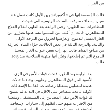
من الفرار.
قالت المُسعفة إنها في 2 أكتوبر/تشرين الأول كانت تعمل عند
سيارة إسعاف متوقفة بالساحة الرئيسية التي شهدت
المظاهرات منذ الظهيرة وحتى الرابعة بعد الظهر، لتقدّم العلاج
للمتظاهرين. قالت إن أغلب مَن التمسوا مساعدتها تضرّروا من
الغاز المسيل للدموع، وتعرّضوا لحروق من الدرجة الأولى
والثانية، والدرجة الثالثة في بعض الحالات، جرّاء المياه الحارقة
من مدافع المياه. قالت إنها رأت بعض عبوات الغاز المسيل
للدموع التي تم إطلاقها، وتبيّن أنها منتهية الصلاحية منذ 2013.
قالت:
بعد الرابعة بعد الظهر، فتحت قوات الأمن في الزي
الأسود النار فوق المتظاهرين وعليهم، وجاءتنا حالات
عديدة لمصابين بشظايا رصاصات، فقدّمنا الإسعافات
الأولية لـ 200 متظاهر على الأقل. في البداية لم تسمح
لنا قوات الأمن بنقل المصابين إلى المستشفى، ومنعتنا
من الاقتراب منهم حتى لنقلهم إلى سيارات الإسعاف.
أخذوهم في سياراتهم، وفي حوالي السادسة مساء،