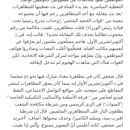
التغطية المباشرة، بعد بدء القناة في بث تغطيتها للمظاهرات.
"بعد بث مقابلة مع أحد المتظاهرين زعم فيها أن مجموعة
معينة من "قوات الحشد الشعبي" [وحدات تندرج رسميا تحت
قيادة رئيس الوزراء] قتلت متظاهرين، تلقيت مكالمة من رقم
محجوب تطالبنا بحذف تلك المقابلة تحديدا". قالت إنه، في 5
أكتوبر/تشرين الأول، هاجم مسلّحون ملثمون لم يعرّفوا عن
أنفسهم مكاتب القناة، فحطّموا أغلب المعدات وصادروا هواتف
الموظفين، وإنّ مقرّهم مواجه لمركز الشرطة الاتحادية، لكن
القوات هناك التي شاهدت الهجوم لم تتدخل لإيقافه.
قال صحفي كان في مظاهرة ببغداد شارك فيها نحو 30 شخصا
في 2 أكتوبر/تشرين الأول إنه بينما كان يصوّر المظاهرات لينشر
المقاطع على صفحته على مواقع التواصل الاجتماعي، التقط
فيديو لعناصر من " فرقة الأسلحة والأساليب التكتيكية الخاصة "
(’السوات‘) في الزي الرسمي ومن شرطة مكافحة الشغب
يطلقون النار على المتظاهرين السلميين. قال إن شرطيا
اقترب منه، وسلبه الكاميرا، وحذف محتواها. أضاف: "أخبرته
أنني صحفي، لكنه أعلمني أنّ التصوير ممنوع، وأنّني إذا بقيت،