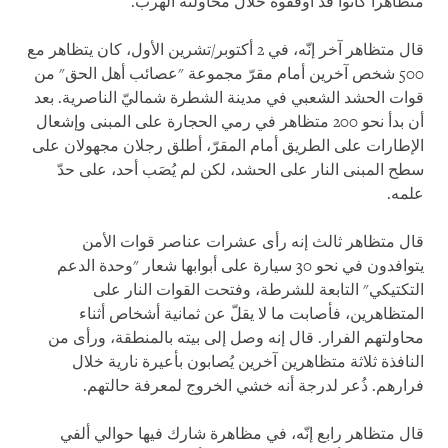
متظاهرا كانوا قد أوقفوه خلال محاولته الهرب.
قال متظاهر آخر إنّه، في 2 أكتوبر/تشرين الأول، كان يتظاهر مع
500 شخص آخرين أمام مقرّ مجموعة "عصائب أهل الحق" من
قوات الحشد الشعبي في مدينة الشطرة شماليّ الناصرية. بعد
أن بدأ نحو 200 متظاهر في رمي الحجارة على المبنى وإشعال
الإطارات على الطريق أمام المقرّ، أطلق رجلان مجهولان على
سطح المبنى النار على الحشد، لكن لم يُصَب أحد، على حدّ
علمه.
قال متظاهر ثالث إنه رأى عشرات عناصر قوات الأمن
يتوافدون في نحو 30 سيارة على أبوابها شعار "وحدة الدعم
التكتيكي" التابعة للشرطة، وفتحت القوات النار على
المتظاهرين، فأصابت ما لا يقلّ عن ثمانية أشخاص أثناء
محاولتهم الفرار. قال إنه وصل إلى بيته بالمنطقة، ورأى من
النافذة ثلاثة متظاهرين آخرين يُصابون بأعيرة نارية خلال
فرارهم. ذُعر لدرجة أنه خشي الخروج لمعرفة حالتهم.
قال متظاهر رابع إنّه، في مظاهرة شارك فيها حوالي ألفي