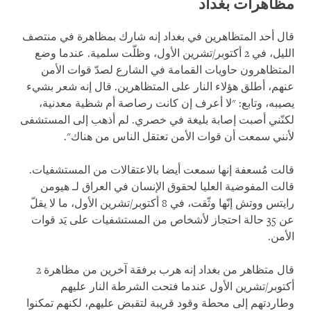
مظاهرات بغداد
قال أحد المتظاهرين في بغداد إنه شارك بمظاهرة في منتصف
الليل، في 2 أكتوبر/تشرين الأول، وظلّت سلمية. عندما وضع
المتظاهرون حاويات القمامة في الشارع لصدّ قوات الأمن
عنهم، أطلق هؤلاء النار على المتظاهرين. قال إنه شعر بشيء
يصيبه، وتابع: "لا أعرف إن كانت رصاصة أم شظية معدنية،
لكنّني أصبت إصابة بليغة في خصري. لم أذهب إلى المستشفى
لأنني سمعت أن قوات الأمن تعتقل الناس من هناك".
قالت مُسعفة إنها سمعت أيضا بالاعتقالات من المستشفيات.
قالت المفوضية العليا لحقوق الإنسان في العراق لـ هيومن
رايتس ووتش إنّها وثّقت، في 8 أكتوبر/تشرين الأول، ما لا يقلّ
عن 35 حالة احتجاز لأشخاص من المستشفيات على يَد قوات
الأمن.
قال متظاهر من بغداد إنه هرب برفقة آخرين من مظاهرة 2
أكتوبر/تشرين الأول عندما فتحت الشرطة النار عليهم
وطاردتهم إلى محطة وقود قريبة لتقبض عليهم، لكنهم تمكنوا