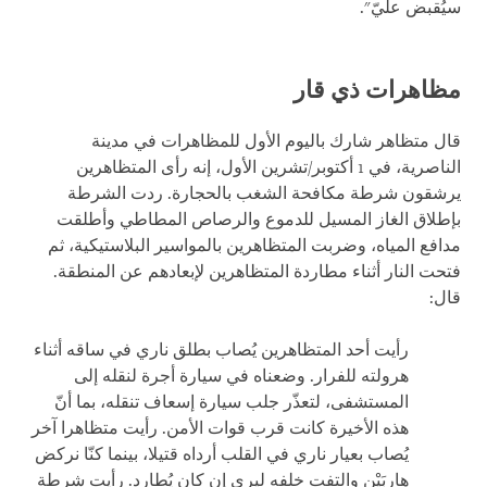
سيُقبض عليّ".
مظاهرات ذي قار
قال متظاهر شارك باليوم الأول للمظاهرات في مدينة
الناصرية، في 1 أكتوبر/تشرين الأول، إنه رأى المتظاهرين
يرشقون شرطة مكافحة الشغب بالحجارة. ردت الشرطة
بإطلاق الغاز المسيل للدموع والرصاص المطاطي وأطلقت
مدافع المياه، وضربت المتظاهرين بالمواسير البلاستيكية، ثم
فتحت النار أثناء مطاردة المتظاهرين لإبعادهم عن المنطقة.
قال:
رأيت أحد المتظاهرين يُصاب بطلق ناري في ساقه أثناء
هرولته للفرار. وضعناه في سيارة أجرة لنقله إلى
المستشفى، لتعذّر جلب سيارة إسعاف تنقله، بما أنّ
هذه الأخيرة كانت قرب قوات الأمن. رأيت متظاهرا آخر
يُصاب بعيار ناري في القلب أرداه قتيلا، بينما كنّا نركض
هاربَيْن والتفت خلفه ليرى إن كان يُطارد. رأيت شرطة