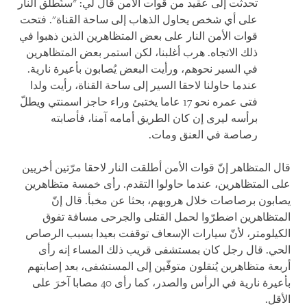
تحدثت إلى عقيد من قوات الأمن قال لي: "سنُطلق النار
على أي شخص يحاول الذهاب إلى ساحة القناة". فتحت
قوات الأمن النار على بعض المتظاهرين الذين ذهبوا في
ذلك الاتجاه. هرب أغلبنا، لكن استمر بعض المتظاهرين
في السير نحوهم، ورأيت البعض يُصابون بأعيرة نارية.
عندما حاولنا لاحقا السير إلى ساحة القناة، رأيت ولدا
فتى عمره نحو 17 عاما يختبئ وراء حاجز اسمنتي ويطلّ
برأسه ليرى إن كان الطريق أمامه آمنا، فأصابته
رصاصة في العنق ومات.
قال المتظاهر إنّ قوات الأمن أطلقت النار لاحقا مرّتين أخريين
على المتظاهرين، عندما حاولوا التقدم. رأى خمسة متظاهرين
يصابون برصاصات خلال هروبهم، بحثا عن مخبأ. قال إنّ
المتظاهرين اضطرّوا لحمل القتلى والجرحى مسافة تفوق
الكيلومتر، لأنّ سيارات الإسعاف توقفت بعيدا بسبب الرصاص
الحي. قال رجل كان بمستشفى قريب ذلك المساء إنه رأى
أربعة متظاهرين يُنقلون متوفّين إلى المستشفى، بعد إصابتهم
بأعيرة نارية في الرأس والصدر، كما رأى 40 مصابا آخرَ على
الأقل.