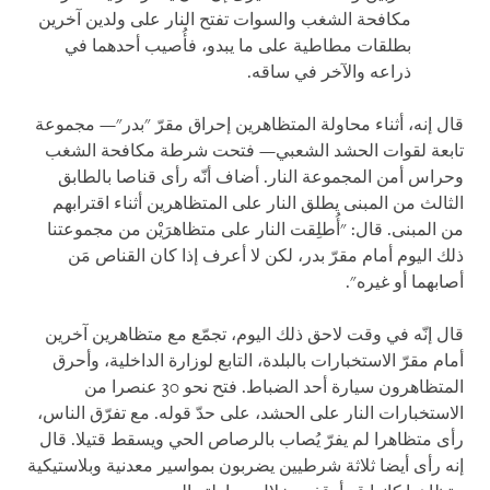
مكافحة الشغب والسوات تفتح النار على ولدين آخرين
بطلقات مطاطية على ما يبدو، فأُصيب أحدهما في
ذراعه والآخر في ساقه.
قال إنه، أثناء محاولة المتظاهرين إحراق مقرّ "بدر"— مجموعة
تابعة لقوات الحشد الشعبي— فتحت شرطة مكافحة الشغب
وحراس أمن المجموعة النار. أضاف أنّه رأى قناصا بالطابق
الثالث من المبنى يطلق النار على المتظاهرين أثناء اقترابهم
من المبنى. قال: "أُطلِقت النار على متظاهرَيْن من مجموعتنا
ذلك اليوم أمام مقرّ بدر، لكن لا أعرف إذا كان القناص مَن
أصابهما أو غيره".
قال إنّه في وقت لاحق ذلك اليوم، تجمّع مع متظاهرين آخرين
أمام مقرّ الاستخبارات بالبلدة، التابع لوزارة الداخلية، وأحرق
المتظاهرون سيارة أحد الضباط. فتح نحو 30 عنصرا من
الاستخبارات النار على الحشد، على حدّ قوله. مع تفرّق الناس،
رأى متظاهرا لم يفرّ يُصاب بالرصاص الحي ويسقط قتيلا. قال
إنه رأى أيضا ثلاثة شرطيين يضربون بمواسير معدنية وبلاستيكية