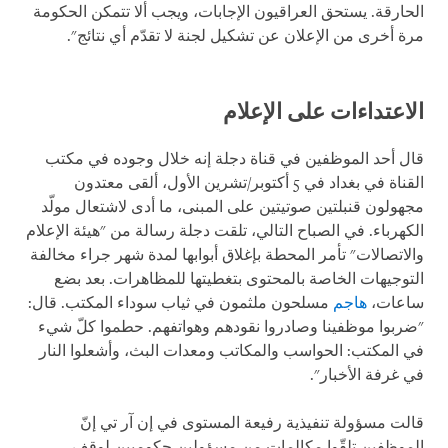
الحارقة. يستحق العراقيون الإجابات، ويجب ألا تتمكن الحكومة
مرة أخرى من الإعلان عن تشكيل لجنة لا تقدّم أي نتائج".
الاعتداءات على الإعلام
قال أحد الموظفين في قناة دجلة إنه خلال وجوده في مكتب
القناة في بغداد في 5 أكتوبر/تشرين الأول، ألقى معتدون
مجهولون قنبلتين صوتيتين على المبنى، ما أدى لاشتعال مولّد
الكهرباء. في الصباح التالي، تلقت دجلة رسالة من "هيئة الإعلام
والاتصالات" تأمر المحطة بإغلاق أبوابها لمدة شهر جراء مخالفة
التوجيهات الخاصة بالمحتوى بتغطيتها للمظاهرات. بعد بضع
ساعات،
هاجم
مسلحون ملثمون في ثياب سوداء المكتب. قال:
"ضربوا موظفينا وصادروا نقودهم وهواتفهم. حطموا كلّ شيء
في المكتب: الحواسب والمكاتب ومعدات البث، وأشعلوا النار
في غرفة الأخبار".
قالت مسؤولة تنفيذية رفيعة المستوى في إن آر تي إنّ
الموظفين تلقّوا مكالمات من مسؤولين حكوميين لوقف