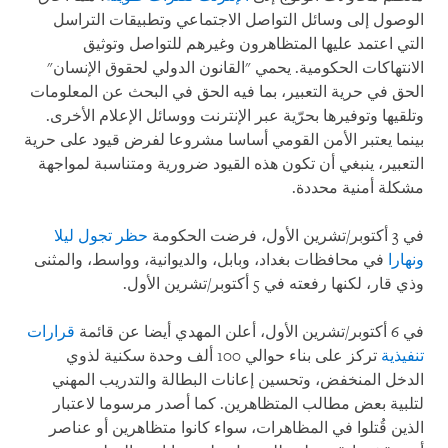
الوصول إلى وسائل التواصل الاجتماعي وتطبيقات التراسل
التي اعتمد عليها المتظاهرون وغيرهم للتواصل وتوثيق
الانتهاكات الحكومية. يحمي "القانون الدولي لحقوق الإنسان"
الحق في حرية التعبير، بما فيه الحق في البحث عن المعلومات
وتلقيها وتوفيرها بحرّية عبر الإنترنت ووسائل الإعلام الأخرى.
بينما يعتبر الأمن القومي أساسا مشروعا لفرض قيود على حرية
التعبير، ينبغي أن تكون هذه القيود ضرورية ومتناسبة لمواجهة
مشكلة أمنية محددة.
في 3 أكتوبر/تشرين الأول، فرضت الحكومة
حظر تجول ليلا
ونهارا
في محافظات بغداد، وبابل، والديوانية، وواسط، والمثنى
وذي قار، لكنها رفعته في 5 أكتوبر/تشرين الأول.
في 6 أكتوبر/تشرين الأول، أعلن المهدي أيضا عن قائمة
قرارات
تنفيذية
تركز على بناء حوالي 100 ألف وحدة سكنية لذوي
الدخل المنخفض، وتحسين إعانات البطالة والتدريب المهني
لتلبية بعض مطالب المتظاهرين. كما أصدر مرسوما لاعتبار
الذين قُتلوا في المظاهرات، سواء كانوا متظاهرين أو عناصر