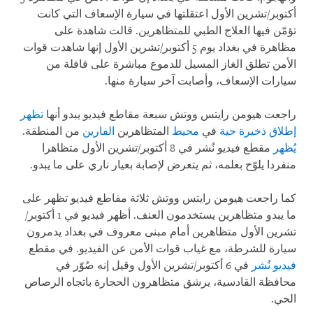
أكتوبر/تشرين الأول اعتقلتها في سيارة الإسعاف التي كانت
تؤمّن فيها العلاج الطبي للمتظاهرين. قالت شاهدة على
مظاهرة في بغداد يوم 5 أكتوبر/تشرين الأول إنها شاهدت قوات
الأمن تطلق الغاز المسيل للدموع مباشرة على قافلة من
سيارات الإسعاف، وأصابت آخر سيارة منها
.
راجعت هيومن رايتس ووتش سبعة مقاطع فيديو يبدو أنها
تظهر
إطلاق ذخيرة حية
في
محيط
المتظاهرين
الفارين
من المنطقة.
يُظهر
مقطع فيديو نُشر في 8 أكتوبر/تشرين الأول متظاهرا
منفردا يلوّح بعلمه، ثم يتعرض لإصابة بعيار ناري على ما يبدو
.
كما راجعت هيومن رايتس ووتش ثلاثة مقاطع فيديو تظهر على
ما يبدو متظاهرين يستخدمون العنف. أظهر فيديو في 1 أكتوبر/
تشرين الأول متظاهرين أمام مبنى معروف في بغداد يدمرون
سيارة للشرطة، مع غياب قوات الأمن عن الفيديو. في مقطع
فيديو نُشر
في 6 أكتوبر/تشرين الأول وقيل إنه صُوّر في
محافظة القادسية، يرشق متظاهرون الحجارة باتجاه الرصاص
الحي
.