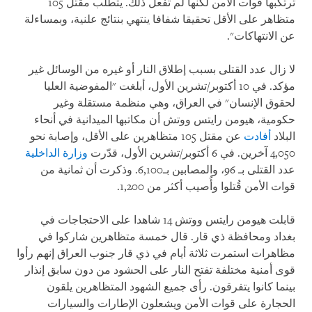
ترتكبها قوات الأمن لكنها لم تفعل ذلك. يتطلّب مقتل 105
متظاهر على الأقل تحقيقا شفافا ينتهي بنتائج علنية، وبمساءلة
عن الانتهاكات".
لا زال عدد القتلى بسبب إطلاق النار أو غيره من الوسائل غير
مؤكد. في 10 أكتوبر/تشرين الأول، أبلغت "المفوضية العليا
لحقوق الإنسان" في العراق، وهي منظمة مستقلة وغير
حكومية، هيومن رايتس ووتش أن مكاتبها الميدانية في أنحاء
البلاد
أفادت
عن مقتل 105 متظاهرين على الأقل، وإصابة نحو
4,050 آخرين. في 6 أكتوبر/تشرين الأول، قدّرت
وزارة الداخلية
عدد القتلى بـ 96، والمصابين بـ6,100. وذكرت أن ثمانية من
قوات الأمن قُتلوا وأُصيب أكثر من 1,200
.
قابلت هيومن رايتس ووتش 14 شاهدا على الاحتجاجات في
بغداد ومحافظة ذي قار. قال خمسة متظاهرين شاركوا في
مظاهرات استمرت ثلاثة أيام في ذي قار جنوب العراق إنهم رأوا
قوى أمنية مختلفة تفتح النار على الحشود من دون سابق إنذار
بينما كانوا يتفرقون. رأى جميع الشهود المتظاهرين يلقون
الحجارة على قوات الأمن ويشعلون الإطارات والسيارات