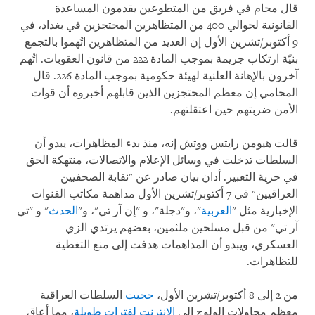
قال محام في فريق من المتطوعين يقدمون المساعدة
القانونية لحوالي 400 من المتظاهرين المحتجزين في بغداد، في
9 أكتوبر/تشرين الأول إن العديد من المتظاهرين اتُهموا بالتجمع
بنيّة ارتكاب جريمة بموجب المادة 222 من قانون العقوبات. اتُهم
آخرون بالإهانة العلنية لهيئة حكومية بموجب المادة 226. قال
المحامي إن معظم المحتجزين الذين قابلهم أخبروه أن قوات
الأمن ضربتهم حين اعتقلتهم.
قالت هيومن رايتس ووتش إنه، منذ بدء المظاهرات، يبدو أن
السلطات تدخلت في وسائل الإعلام والاتصالات، منتهكة الحق
في حرية التعبير. أدان بيان صادر عن "نقابة الصحفيين
العراقيين" في 7 أكتوبر/تشرين الأول مداهمة مكاتب القنوات
الإخبارية مثل "
العربية
"، و"دجلة"، و "إن آر تي"، و"
الحدث
" و "تي
آر تي" من قبل مسلحين ملثمين، بعضهم يرتدي الزي
العسكري، ويبدو أن المداهمات هدفت إلى منع التغطية
للتظاهرات.
من 2 إلى 8 أكتوبر/تشرين الأول،
حجبت
السلطات العراقية
معظم محاولات الولوج إلى
الإنترنت لفترات طويلة
، مما أعاق