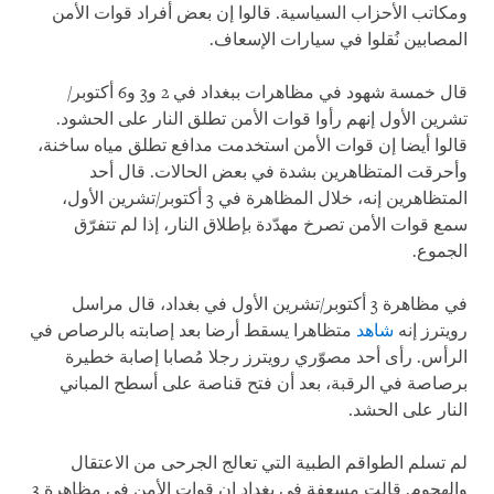
ومكاتب الأحزاب السياسية. قالوا إن بعض أفراد قوات الأمن
المصابين نُقلوا في سيارات الإسعاف
.
قال خمسة شهود في مظاهرات ببغداد في 2 و3 و6 أكتوبر/
تشرين الأول إنهم رأوا قوات الأمن تطلق النار على الحشود.
قالوا أيضا إن قوات الأمن استخدمت مدافع تطلق مياه ساخنة،
وأحرقت المتظاهرين بشدة في بعض الحالات. قال أحد
المتظاهرين إنه، خلال المظاهرة في 3 أكتوبر/تشرين الأول،
سمع قوات الأمن تصرخ مهدّدة بإطلاق النار، إذا لم تتفرّق
الجموع
.
في مظاهرة 3 أكتوبر/تشرين الأول في بغداد، قال مراسل
رويترز إنه
شاهد
متظاهرا يسقط أرضا بعد إصابته بالرصاص في
الرأس. رأى أحد مصوّري رويترز رجلا مُصابا إصابة خطيرة
برصاصة في الرقبة، بعد أن فتح قناصة على أسطح المباني
النار على الحشد
.
لم تسلم الطواقم الطبية التي تعالج الجرحى من الاعتقال
والهجوم. قالت مسعفة في بغداد إن قوات الأمن في مظاهرة 3