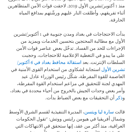
منذ 1 أكتوبر/تشرين الأول 2019. لاحقت قوات الأمن المتظاهرين
أثناء تفريقهم، وأطلقت النار عليهم ورشّتهم بمدافع المياه
الحارقة
.
بدأت الاحتجاجات في بغداد ومدن جنوبية في 1 أكتوبر/تشرين
الأول مع مطالبة المحتجين بتحسين الخدمات وبمزيد من
الإجراءات للحد من الفساد. تدخّل بعض عناصر قوات الأمن
على ما يبدو في التغطية الإعلامية للاحتجاجات، وحجبت
السلطات الإنترنت. بعد
استقالة محافظ بغداد في 6 أكتوبر/
تشرين الأول
استجابة لشكاوى من استخدام القوى الأمنية في
العاصمة للقوة المفرطة، شكّل رئيس الوزراء عادل عبد
المهدي لجنة للتحقيق في مزاعم استخدام القوة المفرطة،
وأمر بعض وحدات الجيش بالخروج من أحياء محددة في بغداد،
و
ذكر
أن التحقيقات مع بعض الضباط بدأت
.
قالت
سارة ليا ويتسن
، المديرة التنفيذية لقسم الشرق الأوسط
وشمال أفريقيا في هيومن رايتس ووتش: "تقول الحكومات
العراقية، منذ أكثر من عقد، إنها ستحقق في الانتهاكات التي