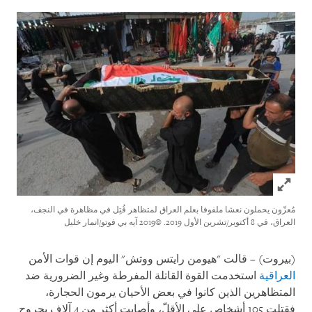
Click to expand Image
مُعزّون يحملون نعشا ملفوفا بعلم العراق لمتظاهر قُتِل في مظاهرة في النجف،
العراق، في 8 أكتوبر/تشرين الأول 2019.
©2019 آيه بي فوتو/انمار خليل
)
بيروت
(
– قالت "هيومن رايتس ووتش" اليوم إن قوات الأمن
العراقية
استخدمت القوة القاتلة المفرطة وغير الضرورية ضد
المتظاهرين الذين كانوا في بعض الأحيان يرمون الحجارة،
فقتلت 105 أشخاص على الأقلّ، وأصابت أكثر من 4 آلاف بجروح