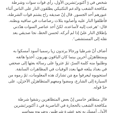
شخص في 3 أكتوبر/تشرين الأول، رأى قوات سوات وشرطة
مكافحة الشغب والدعم التكتيكي يطلقون النار على الناس أثناء
عبورهم أحد الجسور. قال إنّ صديقه راح يشتم قوات الشرطة،
فأطلقوا النار عليه وأصابوه بثلاث رصاصات في ساقيه وبطنه.
قال: "هرعت إليه لأساعده، لكنّ أحد عناصر السوات هدّدني
بإطلاق النار عليّ إذا لم أتركه. لحسن الحظ، نجا صديقي بعد
نقله إلى المستشفى".
أضاف أنّ شرطيا ورجالا يرتدون زيا رسميا أسود أمسكوا به
وبمتظاهرَيْن آخرين بينما كان الباقون يهربون. أخذوا هاتفه
وطلبوا منه كلمة السرّ، ثمّ عثروا على رسالة بعثها إلى صحفي
في بغداد يبلغه فيها بعدد الوفيات في المظاهرات السابقة.
استجوبوه ليعرفوا مع مَن تشارك هذه المعلومات، ثمّ رموه من
السيارة إلى الشارع، ومضوا ومعهم المتظاهرَيْن الآخرَيْن، على
حدّ قوله.
قال متظاهر خامس إنّ بعض المتظاهرين رشقوا شرطة
مكافحة الشغب بالحجارة في الناصرية في 2 أكتوبر/تشرين
الأول. أمسك به نحو عشرة شرطيين وضربوه بمواسير