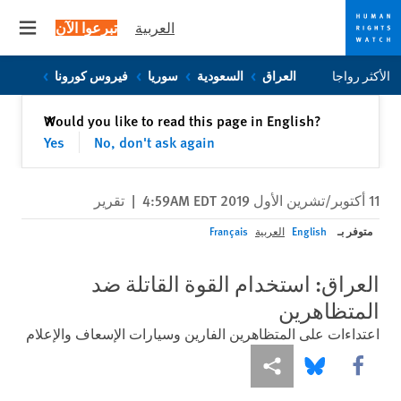
العربية
تبرعوا الآن
 menu
Skip
Skip
الأكثر رواجا
العراق
السعودية
سوريا
فيروس كورونا
to
to
cookie
main
إغلاق
Would you like to read this page in English?
✕
content
privacy
Yes
No, don't ask again
notice
11 أكتوبر/تشرين الأول 2019 4:59AM EDT
|
تقرير
متوفر بـ
English
العربية
Français
العراق: استخدام القوة القاتلة ضد
المتظاهرين
اعتداءات على المتظاهرين الفارين وسيارات الإسعاف والإعلام
Share this via Facebook
Share this via مشاركة
Share this via Bluesky