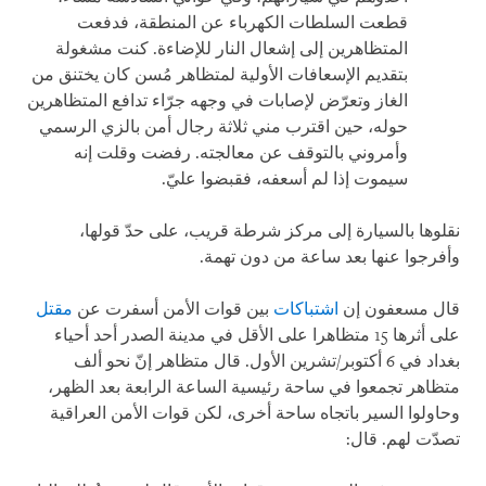
قطعت السلطات الكهرباء عن المنطقة، فدفعت
المتظاهرين إلى إشعال النار للإضاءة. كنت مشغولة
بتقديم الإسعافات الأولية لمتظاهر مُسن كان يختنق من
الغاز وتعرّض لإصابات في وجهه جرّاء تدافع المتظاهرين
حوله، حين اقترب مني ثلاثة رجال أمن بالزي الرسمي
وأمروني بالتوقف عن معالجته. رفضت وقلت إنه
سيموت إذا لم أسعفه، فقبضوا عليّ.
نقلوها بالسيارة إلى مركز شرطة قريب، على حدّ قولها،
وأفرجوا عنها بعد ساعة من دون تهمة.
قال مسعفون إن
اشتباكات
بين قوات الأمن أسفرت عن
مقتل
على أثرها 15 متظاهرا على الأقل في مدينة الصدر أحد أحياء
بغداد في 6 أكتوبر/تشرين الأول. قال متظاهر إنّ نحو ألف
متظاهر تجمعوا في ساحة رئيسية الساعة الرابعة بعد الظهر،
وحاولوا السير باتجاه ساحة أخرى، لكن قوات الأمن العراقية
تصدّت لهم. قال: