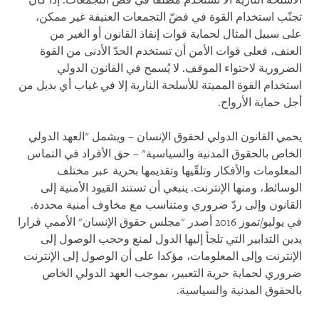
الأسلحة النارية ألّا تُستخدم مطلقا في فضّ التجمعات. إذا كان
تجنّب استخدام القوة في فضّ التجمعات العنيفة غير ممكن،
على سبيل المثال لحماية قوات إنفاذ القانون أو الغير من
العنف، فعلى قوات الأمن أن تستخدم الحدّ الأدنى من القوة
الضرورية لاحتواء الموقف. لا يُسمح في القانون الدولي
استخدام القوة المميتة للأسلحة النارية إلا في غياب أي بديل من
أجل حماية الأرواح.
يحمي القانون الدولي لحقوق الإنسان – ويشمل "العهد الدولي
الخاص بالحقوق المدنية والسياسية" – حق الأفراد في التماس
المعلومات والأفكار وتلقّيها وتقديمها بحرية عبر مختلف
الوسائط، ومنها الإنترنت. ينبغي أن تستند القيود الأمنية إلى
القانون وإلى ردّ ضروري ومتناسب مع مخاوف أمنية محددة.
في يوليو/تموز 2016 أصدر "مجلس حقوق الإنسان" الأممي قرارا
يدين التدابير التي تلجأ إليها الدول لمنع وحجب الوصول إلى
الإنترنت وإلى المعلومات، مؤكدا على أن الوصول إلى الإنترنت
ضروري لحماية حرية التعبير، بموجب العهد الدولي الخاص
بالحقوق المدنية والسياسية.