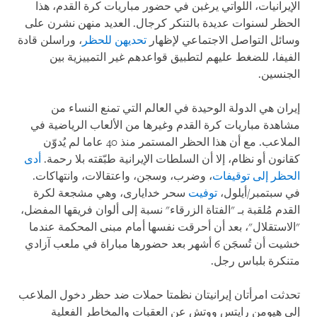
الإيرانيات، اللواتي يرغبن في حضور مباريات كرة القدم، هذا
الحظر لسنوات عديدة بالتنكر كرجال. العديد منهن نشرن على
وسائل التواصل الاجتماعي لإظهار
تحديهن للحظر
، وراسلن قادة
الفيفا، للضغط عليهم لتطبيق قواعدهم غير التمييزية بين
الجنسين.
إيران هي الدولة الوحيدة في العالم التي تمنع النساء من
مشاهدة مباريات كرة القدم وغيرها من الألعاب الرياضية في
الملاعب. مع أن هذا الحظر المستمر منذ 40 عاما لم يُدوّن
كقانون أو نظام، إلا أن السلطات الإيرانية طبّقته بلا رحمة.
أدى
الحظر إلى توقيفات
، وضرب، وسجن، واعتقالات، وانتهاكات.
في سبتمبر/أيلول،
توفيت
سحر خدایاری، وهي مشجعة لكرة
القدم مُلقبة بـ "الفتاة الزرقاء" نسبة إلى ألوان فريقها المفضل،
"الاستقلال"، بعد أن أحرقت نفسها أمام مبنى المحكمة عندما
خشيت أن تُسجَن 6 أشهر بعد حضورها مباراة في ملعب آزادي
متنكرة بلباس رجل.
تحدثت امرأتان إيرانيتان نظمتا حملات ضد حظر دخول الملاعب
إلى هيومن رايتس ووتش عن العقبات والمخاطر الفعلية