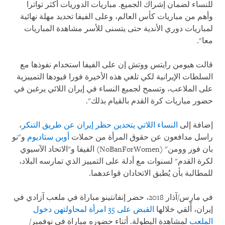
للنساء لضمان إشراك الجميع. مباريات الدوريات أكثر تواترا
وأهم من مباريات كأس العالم، وعلى الفيفا تحديد مهلة نهائية
لمباريات دوري الأندية حتى يتسنى للأسر مشاهدة المباريات
معا".
قالت هيومن رايتس ووتش إن على الفيفا استخدام نفوذها مع
السلطات الإيرانية لكي تلغي هذه الأخيرة فورا قيودها التمييزية
على الملاعب، وتسمح لجميع النساء في إيران اللائي يرغبن في
حضور مباريات كرة القدم بالقيام بذلك".
إضافة إلى
النساء اللاتي يتحدين حظر إيران عن طريق التنكر
،
راسل مدافعون عن حقوق المرأة من حملات
أوبن ستاديوم
و"نو
بان فور وومن" (
NoBanForWomen
) الفيفا و"الاتحاد الآسيوي
لكرة القدم" لسنوات مع أدلة على التمييز الذي تمارسه البلاد،
للمطالبة بأن يُطبق الاتحادان قواعدهما.
في مارس/آذار 2018، حضر إنفانتينو مباراة في ملعب آزادي في
إيران، أًلقي خلالها
القبض على 35 امرأة لمحاولتهن دخول
الملعب
لمشاهدة البطولة. أثناء حضوره مباراة في نوفمبر/