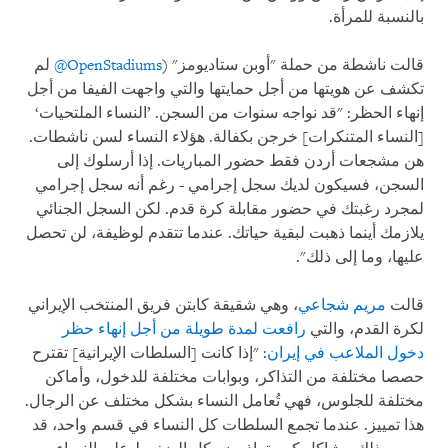
بالنسبة للمرأة.
قالت ناشطة من حملة "أوبن ستاديومز" (
@OpenStadiums
لم
تكشف عن هويتها من أجل حمايتها والتي واجهت الفيفا من أجل
إنهاء الحظر: "قد نواجه سنوات من السجن. ’النساء الملتحيات‘
[النساء المتنكرات] خرجن بكفالة. هؤلاء النساء لسن ناشطات.
هن مشجعات أردن فقط حضور المباريات. إذا أرسلوك إلى
السجن، فسيكون لديك سجل إجرامي - رغم أنه سجل إجرامي
لمجرد رغبتك في حضور مقابلة كرة قدم. لكن السجل الجنائي
يلازمك أينما ذهبت لبقية حياتك. عندما تتقدم لوظيفة، لن تحصل
عليها، وما إلى ذلك".
قالت
مريم شجاعي
، وهي شقيقة كابتن فريق المنتخب الإيراني
لكرة القدم، والتي
رافعت لمدة طويلة من أجل إنهاء حظر
دخول الملاعب في إيران
: "إذا كانت [السلطات الإيرانية] تقترح
حصصا مختلفة من التذاكر، وبوابات مختلفة للدخول، وأماكن
مختلفة للجلوس، فهي تُعامل النساء بشكل مختلف عن الرجال.
هذا تمييز. عندما تجمع السلطات كل النساء في قسم واحد، قد