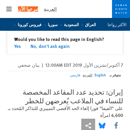
العربية
تبرعوا الآن
 menu
Skip
Skip
الأكثر رواجا
العراق
السعودية
سوريا
فيروس كورونا
to
to
cookie
main
إغلاق
Would you like to read this page in English?
✕
content
privacy
Yes
No, don't ask again
notice
7 أكتوبر/تشرين الأول 2019 12:00AM EDT
|
بيان صحفي
متوفر بـ
English
العربية
فارسی
إيران: تحديد عدد المقاعد المخصصة
للنساء في الملاعب يُعرضهن للخطر
على "الفيفا" فورا إلغاء الحد الأقصى التمييزي للتذاكر المُحدد بـ
4,600 امرأة
Share this via Facebook
Share this via مشاركة
Share this via Bluesky