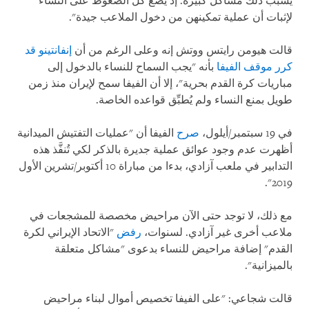
يسبب ذلك مشاكل كبيرة. إذ يضع كل الضغوط على النساء
لإثبات أن عملية تمكينهن من دخول الملاعب جيدة".
قالت هيومن رايتس ووتش إنه وعلى الرغم من أن
إنفانتينو قد
كرر موقف الفيفا
بأنه "يجب السماح للنساء بالدخول إلى
مباريات كرة القدم بحرية"، إلا أن الفيفا سمح لإيران منذ زمن
طويل بمنع النساء ولم يُطبِّق قواعده الخاصة.
في 19 سبتمبر/أيلول،
صرح
الفيفا أن "عمليات التفتيش الميدانية
أظهرت عدم وجود عوائق عملية جديرة بالذكر لكي تُنفَّذ هذه
التدابير في ملعب آزادي، بدءا من مباراة 10 أكتوبر/تشرين الأول
2019".
مع ذلك، لا توجد حتى الآن مراحيض مخصصة للمشجعات في
ملاعب أخرى غير آزادي. لسنوات،
رفض
"الاتحاد الإيراني لكرة
القدم" إضافة مراحيض للنساء بدعوى "مشاكل متعلقة
بالميزانية".
قالت شجاعي: "على الفيفا تخصيص أموال لبناء مراحيض