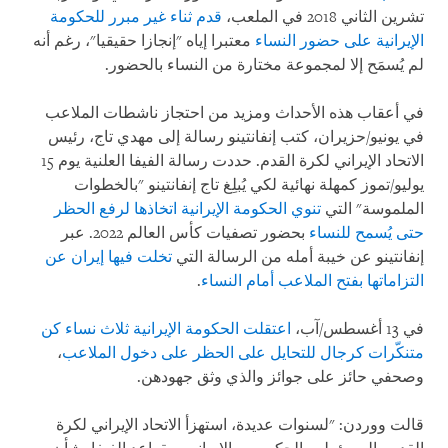
تشرين الثاني 2018 في الملعب،
قدم ثناء غير مبرر للحكومة
الإيرانية على حضور النساء
معتبرا إياه "إنجازا حقيقيا"، رغم أنه
لم يُسمَح إلا لمجموعة مختارة من النساء بالحضور.
في أعقاب هذه الأحداث ومزيد من احتجاز ناشطات الملاعب
في يونيو/حزيران، كتب إنفانتينو رسالة إلى مهدي تاج، رئيس
الاتحاد الإيراني لكرة القدم. حددت رسالة الفيفا العلنية يوم 15
يوليو/تموز كمهلة نهائية لكي يُبلِغ تاج إنفانتينو "بالخطوات
الملموسة" التي
تنوي الحكومة الإيرانية اتخاذها لرفع الحظر
حتى يُسمح للنساء
بحضور تصفيات كأس العالم 2022. عبر
إنفانتينو عن خيبة أمله من الرسالة التي
تخلت فيها إيران عن
التزاماتها بفتح الملاعب أمام النساء
.
في 13 أغسطس/آب،
اعتقلت الحكومة الإيرانية ثلاث نساء كن
متنكّرات كرجال للتحايل على الحظر على دخول الملاعب
،
وصحفي حائز على جوائز والذي وثق جهودهن.
قالت ووردن: "لسنوات عديدة، استهزأ الاتحاد الإيراني لكرة