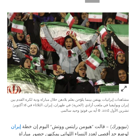
Click to expand Image
مشاهدات إيرانيات يهتفن بينما يلوّحن بعلم بلادهن خلال مباراة ودية لكرة القدم بين
إيران وبوليفيا في ملعب أزادي (الحرية) في طهران، إيران، الثلاثاء في 16 أكتوبر/
تشرين الأول 2018.
© آيه بي فوتو/ وحید سالمی
(نيويورك) – قالت "هيومن رايتس ووتش" اليوم إن خطة
إيران
لوضع حد أقصى لعدد النساء اللواتي يمكنهن حضور مباراة