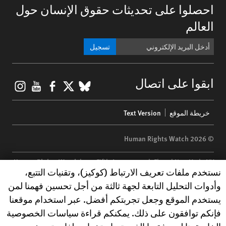
احصلوا على تحديثات حقوق الإنسان حول
العالم
تسجيل
gram
ouTube
Facebook
BlueSky
X
ابقوا على اتصال
Footer
خريطة الموقع
Text Version
menu
© 2026 Human Rights Watch
Human Rights Watch
| 350 Fifth Avenue, 34th Floor | New York,
NY
Human Rights Watch cookie preferences
نستخدم ملفات تعريف الارتباط (كوكيز)، وتقنيات التتبع،
10118-3299
USA
|
t
1.212.290.4700
وأدوات التحليل التابعة لجهة ثالثة من أجل تحسين فهمنا لمن
Human Rights Watch
is a 501(C)(3) nonprofit registered in the US
يستخدم الموقع وجعل تجربتكم أفضل. عبر استخدام موقعنا
under EIN: 13-2875808
فإنكم توافقون على ذلك. يمكنكم قراءة سياسات الخصوصية