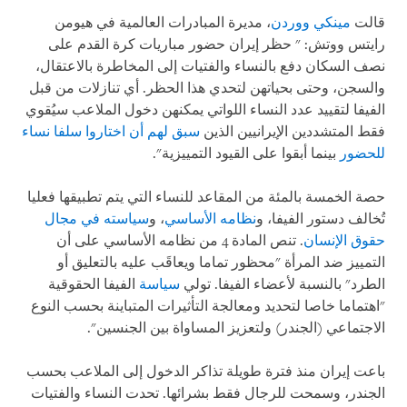
قالت
مينكي ووردن
، مديرة المبادرات العالمية في هيومن
رايتس ووتش: " حظر إيران حضور مباريات كرة القدم على
نصف السكان دفع بالنساء والفتيات إلى المخاطرة بالاعتقال،
والسجن، وحتى بحياتهن لتحدي هذا الحظر. أي تنازلات من قبل
الفيفا لتقييد عدد النساء اللواتي يمكنهن دخول الملاعب سيُقوي
فقط المتشددين الإيرانيين الذين
سبق لهم أن اختاروا سلفا نساء
للحضور
بينما أبقوا على القيود التمييزية".
حصة الخمسة بالمئة من المقاعد للنساء التي يتم تطبيقها فعليا
تُخالف دستور الفيفا، و
نظامه الأساسي
، و
سياسته في مجال
حقوق الإنسان
. تنص المادة 4 من نظامه الأساسي على أن
التمييز ضد المرأة "محظور تماما ويعاقَب عليه بالتعليق أو
الطرد" بالنسبة لأعضاء الفيفا. تولي
سياسة
الفيفا الحقوقية
"اهتماما خاصا لتحديد ومعالجة التأثيرات المتباينة بحسب النوع
الاجتماعي (الجندر) ولتعزيز المساواة بين الجنسين".
باعت إيران منذ فترة طويلة تذاكر الدخول إلى الملاعب بحسب
الجندر، وسمحت للرجال فقط بشرائها. تحدت النساء والفتيات