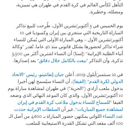
التأهل لكأس العالم في كرة القدم في طهران هي تمييزية،
ومضللة، وخطيرة.
يوم الخميس في 3 أكتوبر/تشرين الأول، طُرِحت للبيع تذاكر
المباراة التاريخية التي ستجري بين إيران وكمبوديا في 10
أكتوبر/تشرين الأول – وهي المباراة الأولى التي يُمكن للنساء
شراء تذاكر لحضورها بشكل قانوني منذ 40 عاما. تُقدر "وكالة
أنباء الطلبة الإيرانية" (إسنا) أن النساء اشترين أكثر من 3,500
تذكرة، وأن التذاكر "
بيعت بالكامل خلال دقائق
" بعد إصدارها.
في 22 سبتمبر/أيلول 2019، أعلن
جيان إنفانتينو، رئيس "الاتحاد
الدولي لكرة القدم" (الفيفا)
، أن النساء سيُسمح لهن أخيرا
بدخول ملعب آزادي ("الحرية") في طهران لمشاهدة مباراة يوم
10 أكتوبر/تشرين الأول، والذي كان الموعد النهائي الذي وضعه
الفيفا "
للسماح للنساء بدخول ملاعب كرة القدم في إيران
لمشاهدة جميع المباريات
". غير أن
السلطات الإيرانية حددت
عدد النساء
اللواتي يمكنهن حضور المباراة بـ 4,600 من أصل الـ
100 ألف مقعد التي تشكل القدرة الاستيعابية للملعب.