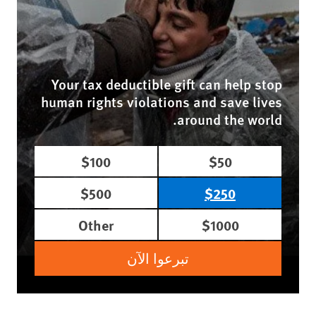
Your tax deductible gift can help stop
human rights violations and save lives
around the world.
$100
$50
$500
$250
Other
$1000
تبرعوا الآن