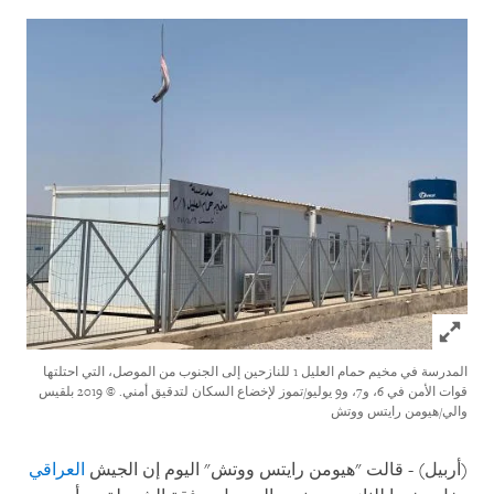
Click to expand Image
المدرسة في مخيم حمام العليل 1 للنازحين إلى الجنوب من الموصل، التي احتلتها
قوات الأمن في 6، و7، و9 يوليو/تموز لإخضاع السكان لتدقيق أمني.
© 2019 بلقيس
والي/هيومن رايتس ووتش
(أربيل) - قالت "هيومن رايتس ووتش" اليوم إن الجيش
العراقي