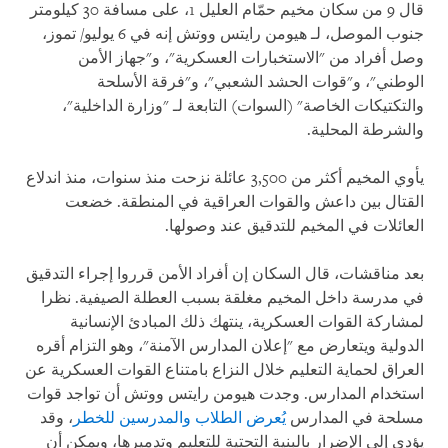
قال 9 من سكان مخيم حمّام العليل 1، على مسافة 30 كيلومتر
جنوب الموصل، لـ هيومن رايتس ووتش إنه في 6 يوليو/ تموز،
وصل أفراد من "الاستخبارات العسكرية"، و"جهاز الأمن
الوطني"، و"قوات الحشد الشعبي"، و"فرقة الأسلحة
والتكتيكات الخاصة" (السوات) التابعة لـ "وزارة الداخلية"،
والشرطة المحلية.
يأوي المخيم أكثر من 3,500 عائلة نزحت منذ سنوات، منذ اندلاع
القتال بين داعش والقوات العراقية في المنطقة. خضعت
العائلات في المخيم للتدقيق عند وصولها.
بعد مناقشات، قال السكان إن أفراد الأمن قرروا إجراء التدقيق
في مدرسة داخل المخيم مغلقة بسبب العطلة الصيفية. نظرا
لمشاركة القوات العسكرية، ينتهك ذلك المبادئ الإنسانية
الدولية ويتعارض مع "إعلان المدارس الآمنة"، وهو التزام أقره
العراق لحماية التعليم خلال النزاع بامتناع القوات العسكرية عن
استخدام المدارس. وجدت هيومن رايتس ووتش أن تواجد قوات
مسلحة في المدارس
يُعرض الطلاب والمدرسين للخطر
، وقد
يؤدي إلى الإضرار بالبنية التحتية للتعليم وتدميرها، ويمكن أن