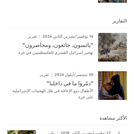
التقارير
14 نوفمبر/تشرين الثاني 2024
تقرير
"يائسون، جائعون، ومحاصرون"
تهجير إسرائيل القسري للفلسطينيين في غزة
30 سبتمبر/أيلول 2024
تقرير
"دمّروا ما في داخلنا"
الأطفال ذوو الإعاقة في ظل الهجمات الإسرائيلية
على غزة
الأكثر مشاهدة
12 نوفمبر/تشرين الثاني 2018
بيان