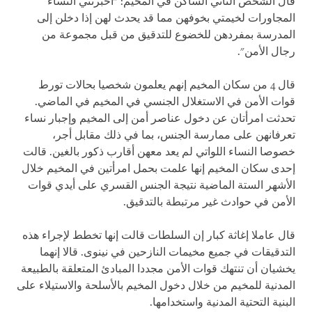
قال الشخص الثاني الساكن في المخيم: "أخبرتني النساء
المجاورات لخيمتي بخوفهن مما قد يحدث لهن إذا دخلن إلى
المدرسة بمفردهن للخضوع للتدقيق من قبل مجموعة من
رجال الأمن".
قال 4 من سكان المخيم إنهم يعلمون شخصيا بحالات تورط
قوات الأمن في الاستغلال الجنسي في المخيم في الماضي.
تحدثت امرأتان عن دخول عناصر أمن إلى المخيم وإجبار نساء
تعرفانهن على ممارسة الجنس، بما في ذلك مقابل أجر،
خصوصا النساء اللواتي لم يعد معهن أقارب ذكور بالغين. قالت
إحدى سكان المخيم إنها علمت بحمل امرأتين في المخيم خلال
الأشهر الستة الماضية نتيجة الجنس القسري على أيدي قوات
الأمن في حوادث غير مرتبطة بالتدقيق.
قال عاملا إغاثة كبار إن السلطات قالت إنها تخطط لإجراء هذه
التدقيقات في جميع مخيمات النازحين في نينوى. قالا إنهما
يخشيان أن تنتهك قوات الأمن مجددا المبادئ المتعلقة بالطبيعة
المدنية للمخيم من خلال دخول المخيم بالأسلحة والاستيلاء على
البنية التحتية المدنية واستخدامها.