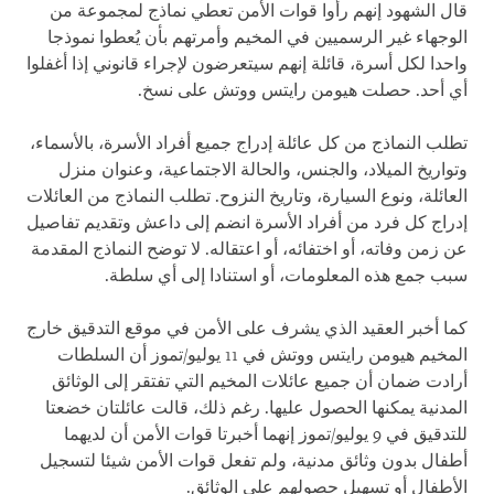
قال الشهود إنهم رأوا قوات الأمن تعطي نماذج لمجموعة من
الوجهاء غير الرسميين في المخيم وأمرتهم بأن يُعطوا نموذجا
واحدا لكل أسرة، قائلة إنهم سيتعرضون لإجراء قانوني إذا أغفلوا
أي أحد. حصلت هيومن رايتس ووتش على نسخ.
تطلب النماذج من كل عائلة إدراج جميع أفراد الأسرة، بالأسماء،
وتواريخ الميلاد، والجنس، والحالة الاجتماعية، وعنوان منزل
العائلة، ونوع السيارة، وتاريخ النزوح. تطلب النماذج من العائلات
إدراج كل فرد من أفراد الأسرة انضم إلى داعش وتقديم تفاصيل
عن زمن وفاته، أو اختفائه، أو اعتقاله. لا توضح النماذج المقدمة
سبب جمع هذه المعلومات، أو استنادا إلى أي سلطة.
كما أخبر العقيد الذي يشرف على الأمن في موقع التدقيق خارج
المخيم هيومن رايتس ووتش في 11 يوليو/تموز أن السلطات
أرادت ضمان أن جميع عائلات المخيم التي تفتقر إلى الوثائق
المدنية يمكنها الحصول عليها. رغم ذلك، قالت عائلتان خضعتا
للتدقيق في 9 يوليو/تموز إنهما أخبرتا قوات الأمن أن لديهما
أطفال بدون وثائق مدنية، ولم تفعل قوات الأمن شيئا لتسجيل
الأطفال أو تسهيل حصولهم على الوثائق.