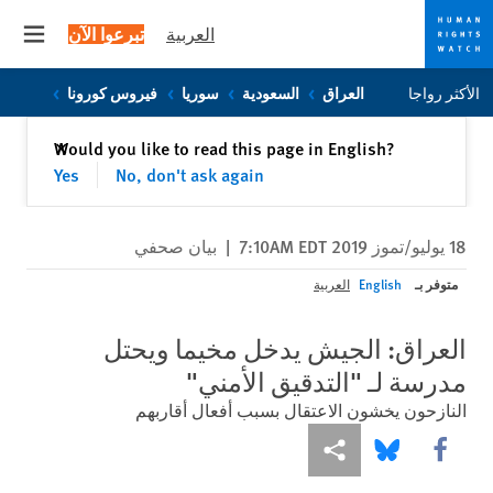
العربية
تبرعوا الآن
 menu
Skip
Skip
الأكثر رواجا
العراق
السعودية
سوريا
فيروس كورونا
to
to
cookie
main
إغلاق
Would you like to read this page in English?
✕
content
privacy
Yes
No, don't ask again
notice
18 يوليو/تموز 2019 7:10AM EDT
|
بيان صحفي
متوفر بـ
English
العربية
العراق: الجيش يدخل مخيما ويحتل
مدرسة لـ "التدقيق الأمني"
النازحون يخشون الاعتقال بسبب أفعال أقاربهم
Share this via Facebook
Share this via مشاركة
Share this via Bluesky