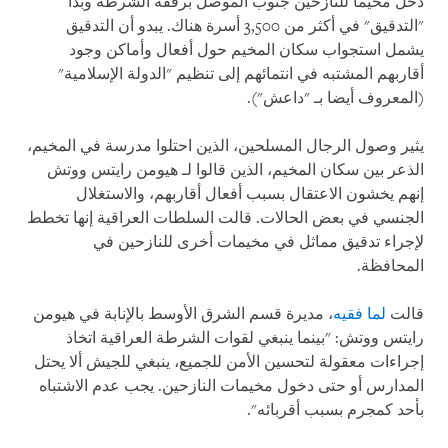
دخل مخيما للنازحين جنوب الموصل برفقة الشرطة وبدأ
"التدقيق" في أكثر من 3,500 أسرة هناك. يبدو أن التدقيق
يشمل استجواب سكان المخيم حول أفعال وأماكن وجود
أقاربهم المشتبه في انتمائهم إلى تنظيم "الدولة الإسلامية"
(المعروف أيضا بـ "داعش").
يثير وصول الرجال المسلحين، الذين احتلوا مدرسة في المخيم،
الذعر بين سكان المخيم، الذين قالوا لـ هيومن رايتس ووتش
إنهم يخشون الاعتقال بسبب أفعال أقاربهم، والاستغلال
الجنسي في بعض الحالات. قالت السلطات العراقية إنها تخطط
لإجراء تدقيق مماثل في مخيمات أخرى للنازحين في
المحافظة.
قالت
لما فقيه
، مديرة قسم الشرق الأوسط بالإنابة في هيومن
رايتس ووتش: "بينما ينبغي لقوات الشرطة العراقية اتخاذ
إجراءات معقولة لتحسين الأمن للجميع، ينبغي للجيش ألا يحتل
المدارس أو حتى دخول مخيمات النازحين. يجب عدم الاشتباه
بأحد كمجرم بسبب أقربائه".