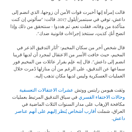
قالت إمرأة إنها أخبرت قوات الأمن أن زوجها، الذي انضم إلى
داعش، توفي في سبتمبر/أيلول 2017. قالت: "سألوني إن كنت
متأكدة من وفاته، فقلت نعم. ثم هددوا - سنتحقق من ذلك وإذا
اتضح أنكِ كذبتِ، سنتخذ إجراءات قانونية ضدك".
قال شخص آخر من سكان المخيم: "أثار التدقيق الذعر في
المخيم، حيث خافت الأسر من الاعتقال لمجرد أن لديها قريبا
انضم إلى داعش". قال إنه علِم بفرار عائلات من المخيم فور
سماعها عن التدقيق، على الرغم من أن منازلها دُمرت خلال
العمليات العسكرية وليس لديها مكان تذهب إليه.
وثقت هيومن رايتس ووتش
عشرات الاعتقالات التعسفية
وحالات الاختفاء القسري
في سياق التدقيق المرتبط بعمليات
مكافحة الإرهاب على مدار السنوات الثلاث الماضية في
العراق، شملت
أقارب أشخاص يُنظر إليهم على أنهم عناصر
داعش
.