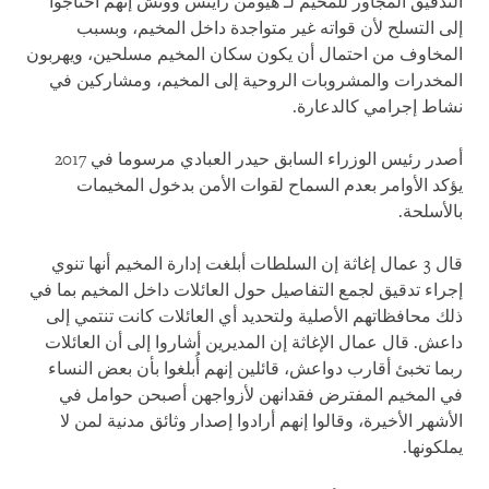
التدقيق المجاور للمخيم لـ هيومن رايتس ووتش إنهم احتاجوا
إلى التسلح لأن قواته غير متواجدة داخل المخيم، وبسبب
المخاوف من احتمال أن يكون سكان المخيم مسلحين، ويهربون
المخدرات والمشروبات الروحية إلى المخيم، ومشاركين في
نشاط إجرامي كالدعارة.
أصدر رئيس الوزراء السابق حيدر العبادي مرسوما في 2017
يؤكد الأوامر بعدم السماح لقوات الأمن بدخول المخيمات
بالأسلحة.
قال 3 عمال إغاثة إن السلطات أبلغت إدارة المخيم أنها تنوي
إجراء تدقيق لجمع التفاصيل حول العائلات داخل المخيم بما في
ذلك محافظاتهم الأصلية ولتحديد أي العائلات كانت تنتمي إلى
داعش. قال عمال الإغاثة إن المديرين أشاروا إلى أن العائلات
ربما تخبئ أقارب دواعش، قائلين إنهم أُبلغوا بأن بعض النساء
في المخيم المفترض فقدانهن لأزواجهن أصبحن حوامل في
الأشهر الأخيرة، وقالوا إنهم أرادوا إصدار وثائق مدنية لمن لا
يملكونها.