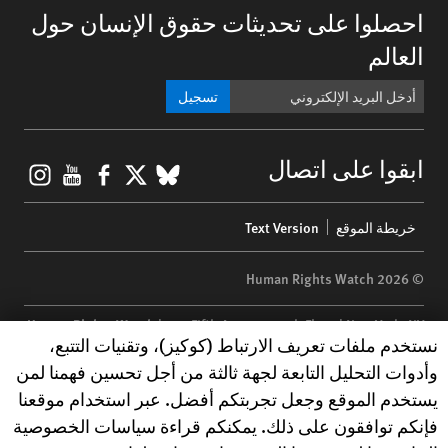
احصلوا على تحديثات حقوق الإنسان حول
العالم
تسجيل
gram
ouTube
Facebook
BlueSky
X
ابقوا على اتصال
Footer
خريطة الموقع
Text Version
menu
© 2026 Human Rights Watch
Human Rights Watch
| 350 Fifth Avenue, 34th Floor | New York,
NY
Human Rights Watch cookie preferences
نستخدم ملفات تعريف الارتباط (كوكيز)، وتقنيات التتبع،
10118-3299
USA
|
t
1.212.290.4700
وأدوات التحليل التابعة لجهة ثالثة من أجل تحسين فهمنا لمن
Human Rights Watch
is a 501(C)(3) nonprofit registered in the US
يستخدم الموقع وجعل تجربتكم أفضل. عبر استخدام موقعنا
under EIN: 13-2875808
فإنكم توافقون على ذلك. يمكنكم قراءة سياسات الخصوصية