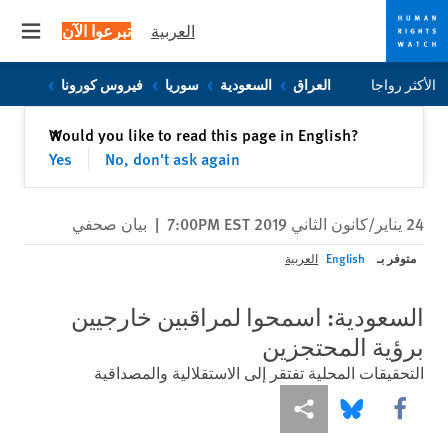
العربية
تبرعوا الآن
 menu
Skip
Skip
الأكثر رواجا
العراق
السعودية
سوريا
فيروس كورونا
to
to
cookie
main
إغلاق
Would you like to read this page in English?
✕
content
privacy
Yes
No, don't ask again
notice
24 يناير/كانون الثاني 2019 7:00PM EST
|
بيان صحفي
متوفر بـ
English
العربية
السعودية: اسمحوا لمراقبين خارجيين
برؤية المحتجزين
التحقيقات المحلية تفتقر إلى الاستقلالية والمصداقية
Share this via Facebook
Share this via مشاركة
Share this via Bluesky