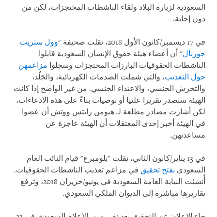
السعودية لزيارة البلاد ولقاء الناشطات المحتجزات، لكن من
دون إجابة.
في 17 ديسمبر/كانون الأول 2018، نقلت صحيفة "
وول ستريت
جورنال
" أن أعضاء هيئة حقوق الإنسان السعودية قابلوا
الناشطات الحقوقيات البارزات المحتجزات وسجلوا
مزاعمهن
حول التعذيب
، والتي شملت الصدمات الكهربائية، والجَلْد،
والتحرش الجنسي، والاعتداء الجنسي. من غير الواضح إذا كانت
الهيئة ستصدر تقريرا علنيا أو توصيات بناءً على هذه الادعاءات،
لكن أشارت مصادر مطلعة لـ هيومن رايتس ووتش أن عضوا
في الهيئة أخبر إحدى المعتقلات أن الهيئة عاجزة عن
مساعدتهن.
في 13 يناير/كانون الثاني، نقلت "بلومبرغ" قيام النائب العام
السعودي
بفتح تحقيق
في مزاعم تعذيب الناشطات الحقوقيات.
أُنشئت النيابة العامة السعودية في يونيو/حزيران 2018، وترفع
تقاريرها مباشرة إلى الديوان الملكي السعودي.
جاء الإعلان عن التحقيق بعد نفي وزير الإعلام السعودي في 23