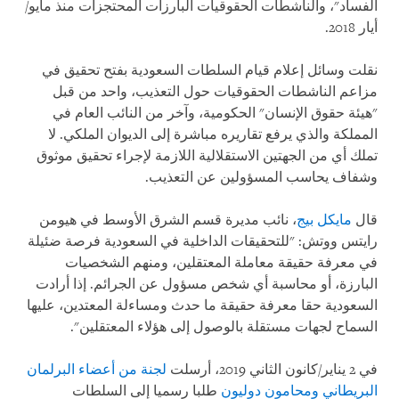
الفساد"، والناشطات الحقوقيات البارزات المحتجزات منذ مايو/
أيار 2018.
نقلت وسائل إعلام قيام السلطات السعودية بفتح تحقيق في
مزاعم الناشطات الحقوقيات حول التعذيب، واحد من قبل
"هيئة حقوق الإنسان" الحكومية، وآخر من النائب العام في
المملكة والذي يرفع تقاريره مباشرة إلى الديوان الملكي. لا
تملك أي من الجهتين الاستقلالية اللازمة لإجراء تحقيق موثوق
وشفاف يحاسب المسؤولين عن التعذيب.
قال
مايكل بيج
، نائب مديرة قسم الشرق الأوسط في هيومن
رايتس ووتش: "للتحقيقات الداخلية في السعودية فرصة ضئيلة
في معرفة حقيقة معاملة المعتقلين، ومنهم الشخصيات
البارزة، أو محاسبة أي شخص مسؤول عن الجرائم. إذا أرادت
السعودية حقا معرفة حقيقة ما حدث ومساءلة المعتدين، عليها
السماح لجهات مستقلة بالوصول إلى هؤلاء المعتقلين".
في 2 يناير/كانون الثاني 2019، أرسلت
لجنة من أعضاء البرلمان
البريطاني ومحامون دوليون
طلبا رسميا إلى السلطات