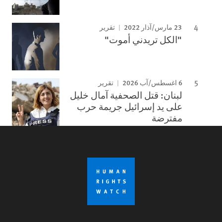
23 مارس/آذار 2022
تقرير
"الكل تريدني أموت"
6 اغسطس/آب 2026
تقرير
لبنان: قتل الصحفية آمال خليل
على يد إسرائيل جريمة حرب
مفترضة