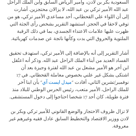
السعودية بكر بن لادن، وأمير الرياض السابق وابن الملك الراحل
عبد الله الأمير تركي بن ​​عبد الله، لا يزالان محتجزين. أشارت
إلى أن اللواء علي القحطاني، أحد مساعدي الأمير تركي، هو من
توفي لاحقا في الحجز. استشهد التقرير بشخص رأى الجثة التي
ظهرت عليها علامات الاعتداء الجسدي، بما في ذلك الرقبة
الملتوية والحروق التي بدت وكأنها ناتجة عن صدمات كهربائية.
أشار التقرير إلى أنه بالإضافة إلى الأمير تركي، استهدف تحقيق
الفساد العديد من أبناء الملك الراحل عبد الله. وذكر أنه اعتُقل
ابن آخر هو الأمير مشعل بن عبد الله لفترة وجيزة بعد أن
اشتكى بشكل غير علني بخصوص معاملة القحطاني. في 17
نوفمبر/تشرين الثاني، أفادت "
ميدل ايست آي
" بأن ابنا آخر
للملك الراحل، الأمير متعب، رئيس الحرس الوطني للبلاد منذ
فترة طويلة، كان أحد 17 شخصا احتاجوا إلى دخول المستشفى.
لا تزال ظروف الاحتجاز والوضع القانوني للأمير تركي وبكر بن
لادن ووزير الاقتصاد والتخطيط السابق عادل فقيه وغيرهم غير
معروفة.