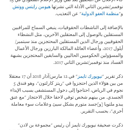
نوفمبر/تشرين الثاني الأدلة التي نشرتها
هيومن رايتس ووتش
و"
منظمة العفو الدولية
" عن التعذيب.
بالإضافة إلى الناشطات الحقوقيات، ينبغي السماح للمراقبين
المستقلين بالوصول إلى المعتقلين الآخرين، مثل النشطاء
الحقوقيين ورجال الدين المستقلين المحتجزين منذ سبتمبر/
أيلول 2017، وأعضاء العائلة المالكة البارزين ورجال الأعمال
والمسؤولين الحكوميين الحاليين والسابقين المحتجزين بشبهة
الفساد منذ نوفمبر/تشرين الثاني 2017.
ذكر تقرير "
نيويورك تايمز
" في 12 مارس/آذار 2018 أن 17 معتقلا
من بين هؤلاء الذين احتجزوا في "ريتز كارلتون"، وهو فندق 5
نجوم في الرياض، احتاجوا إلى دخول المستشفى بسبب الإيذاء
الجسدي. من بينهم شخص توفي لاحقا خلال الاحتجاز "مع عنق
يبدو ملتويا [و]جسد متورم بشكل سيئ وعلامات سوء معاملة
أخرى"، بحسب التقرير.
ذكرت صحيفة نيويورك تايمز أن رئيس "مجموعة بن لادن"