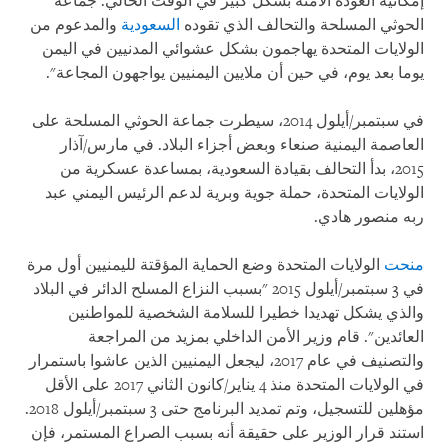
إمكانية العودة الآمنة بشكل كبير في الوقت الحالي. جماعة
الحوثي المسلحة والتحالف الذي تقوده
السعودية
والمدعوم من
الولايات المتحدة يهاجمون بشكل عشوائي المدنيين في اليمن
يوما بعد يوم، في حين أن ملايين اليمنيين يواجهون المجاعة".
في سبتمبر/أيلول 2014، سيطرت جماعة الحوثي المسلحة على
العاصمة اليمنية صنعاء وبعض أجزاء البلاد. في مارس/آذار
2015، بدأ التحالف بقيادة السعودية، بمساعدة عسكرية من
الولايات المتحدة، حملة جوية وبرية لدعم الرئيس اليمني عبد
ربه منصور هادي
.
منحت
الولايات المتحدة وضع الحماية المؤقتة لليمنيين أول مرة
في 3 سبتمبر/أيلول 2015 "بسبب النزاع المسلح الدائر في البلاد
والذي يشكل تهديدا خطيرا للسلامة الشخصية للمواطنين
العائدين". قام وزير الأمن الداخلي بمزيد من المراجعة
والتصنيف في عام 2017، ليجعل اليمنيين الذين عاشوا باستمرار
في الولايات المتحدة منذ 4 يناير/كانون الثاني 2017 على الأقل
مؤهلين للتسجيل، وتم تمديد البرنامج حتى 3 سبتمبر/أيلول 2018.
استند قرار الوزير على حقيقة أنه بسبب الصراع المستمر، فإن