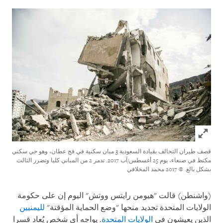
Click to expand Image
قصف طيران التحالف بقيادة السعودية 3 مبان سكنية في فج عطان، وهو حي سكني
مكتظ في صنعاء، يوم 25 أغسطس/آب 2017. تدمر 2 من المباني كليا وتضرر الثالث
بشكل بالغ.
© 2017 محمد المخلافي
(واشنطن) قالت "هيومن رايتس ووتش" اليوم إن على حكومة
الولايات المتحدة تجديد منحها "وضع الحماية المؤقتة"
لليمنيين
الذين يعيشون في
الولايات المتحدة
. يواجه أي شخص يُعاد قسرا