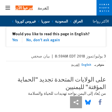
العربية
تبرعوا الآن
 menu
Skip
Skip
الأكثر رواجا
العراق
السعودية
سوريا
فيروس كورونا
to
to
cookie
main
إغلاق
Would you like to read this page in English?
✕
content
privacy
Yes
No, don't ask again
notice
3 يوليو/تموز 2018 8:59AM EDT
|
بيان صحفي
متوفر بـ
English
العربية
على الولايات المتحدة تجديد "الحماية
المؤقتة" لليمنيين
من يُعاد إلى اليمن يواجه تهديدات للحياة والسلامة
Share this via Facebook
Share this via مشاركة
Share this via Bluesky