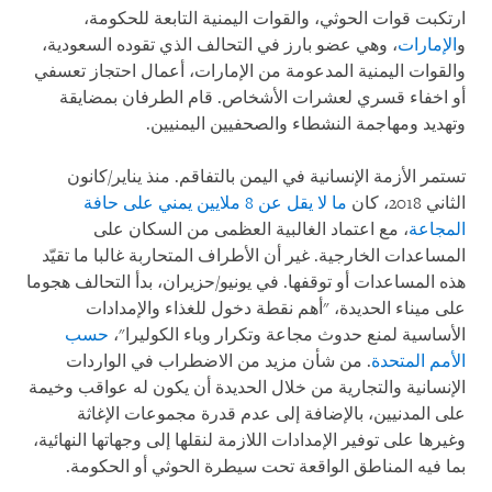
ارتكبت قوات الحوثي، والقوات اليمنية التابعة للحكومة،
و
الإمارات
، وهي عضو بارز في التحالف الذي تقوده السعودية،
والقوات اليمنية المدعومة من الإمارات، أعمال احتجاز تعسفي
أو اخفاء قسري لعشرات الأشخاص. قام الطرفان بمضايقة
وتهديد ومهاجمة النشطاء والصحفيين اليمنيين
.
تستمر الأزمة الإنسانية في اليمن بالتفاقم. منذ يناير/كانون
الثاني 2018، كان
ما لا يقل عن 8 ملايين يمني على حافة
المجاعة
، مع اعتماد الغالبية العظمى من السكان على
المساعدات الخارجية. غير أن الأطراف المتحاربة غالبا ما تقيّد
هذه المساعدات أو توقفها. في يونيو/حزيران، بدأ التحالف هجوما
على ميناء الحديدة، "أهم نقطة دخول للغذاء والإمدادات
الأساسية لمنع حدوث مجاعة وتكرار وباء الكوليرا"،
حسب
الأمم المتحدة
. من شأن مزيد من الاضطراب في الواردات
الإنسانية والتجارية من خلال الحديدة أن يكون له عواقب وخيمة
على المدنيين، بالإضافة إلى عدم قدرة مجموعات الإغاثة
وغيرها على توفير الإمدادات اللازمة لنقلها إلى وجهاتها النهائية،
بما فيه المناطق الواقعة تحت سيطرة الحوثي أو الحكومة
.