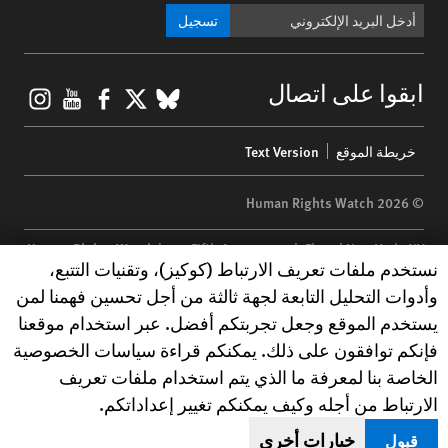
تسجيل
gram
ouTube
Facebook
BlueSky
X
ابقوا على اتصال
Footer
خريطة الموقع
Text Version
menu
© 2026 Human Rights Watch
Human Rights Watch
| 350 Fifth Avenue, 34th Floor | New York,
NY
Human Rights Watch cookie preferences
نستخدم ملفات تعريف الارتباط (كوكيز)، وتقنيات التتبع،
10118-3299
USA
|
t
1.212.290.4700
وأدوات التحليل التابعة لجهة ثالثة من أجل تحسين فهمنا لمن
Human Rights Watch
is a 501(C)(3) nonprofit registered in the US
يستخدم الموقع وجعل تجربتكم أفضل. عبر استخدام موقعنا
under EIN: 13-2875808
فإنكم توافقون على ذلك. يمكنكم قراءة سياسات الخصوصية
الخاصة بنا لمعرفة ما الذي يتم استخدام ملفات تعريف
الارتباط من أجله وكيف يمكنكم تغيير إعداداتكم.
خيارات أخرى
قبول