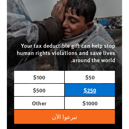
Your tax deductible gift can help stop
human rights violations and save lives
around the world.
$100
$50
$500
$250
Other
$1000
تبرعوا الآن