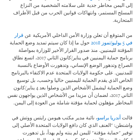
إلى اليمن مخاطر جدية على سلامته الشخصية من النزاع
المسلح المستمر، وانتهاكات قوانين الحرب من قبل الأطراف
المتحاربة
.
من المتوقع أن تعلن وزارة الأمن الداخلي الأمريكية عن
قرار
في 5 يوليو/تموز 2018
حول ما إذا كان سيتم تمديد وضع الحماية
المؤقتة لليمنيين. منذ صدور القرار الأخير للوزارة بمواصلة
برنامج حماية اليمنيين في يناير/كانون الثاني 2017، اتسع نطاق
الصراع وتدهور الوضع الإنساني، وتدهورت الأوضاع بالنسبة
للمدنيين. على حكومة الولايات المتحدة عدم الاكتفاء بالبرنامج
الخاص الذي يقدم الحماية لليمنيين حاليا وحسب، بل توسيع
وضع الحماية ليشمل الأشخاص الذين وصلوا بعد 4 يناير/كانون
الثاني 2017، لضمان أن مزيدا من الأشخاص الذين يواجهون نفس
المخاطر مؤهلون لحماية مؤقتة شاملة من العودة إلى اليمن
.
قالت
أندريا براسو
، نائبة مدير مكتب هيومن رايتس ووتش في
واشنطن: "العنف الذي كان دافع الولايات المتحدة الأصلي إلى
توفير "حماية مؤقتة" لليمن لم ينته ولم يهدأ، بل تدهورت