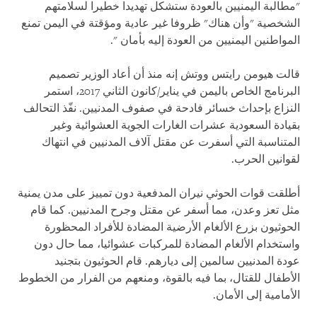
"مطالبة اليمنيين بالعودة ستشكل تهديدا خطيرا لسلامتهم
الشخصية "وأن هناك" ظروفا غير عادية ومؤقتة في اليمن تمنع
المواطنين اليمنيين من العودة إليه بأمان ".
قالت هيومن رايتس ووتش إنه منذ أن أعاد الوزير تصميم
البرنامج الخاص باليمن في يناير/كانون الثاني 2017، استمر
النزاع بإحداث خسائر فادحة في صفوف المدنيين. نفّذ التحالف
بقيادة السعودية عشرات الغارات الجوية العشوائية وغير
المتناسبة التي أسفرت عن مقتل آلاف المدنيين في انتهاك
لقوانين الحرب
.
أطلقت قوات الحوثي نيران المدفعية دون تمييز على مدن يمنية
مثل تعز وعدن، مما أسفر عن مقتل وجرح المدنيين. كما قام
الحوثيون بزرع الألغام الأرضية المضادة للأفراد المحظورة
واستخدام الألغام المضادة للمركبات عشوائيا، مما حال دون
عودة المدنيين سالمين إلى ديارهم. قام الحوثيون بتجنيد
الأطفال للقتال، بما فيه بالقوة، ومنعهم من الفرار من الخطوط
الأمامية إلى الأمان
.