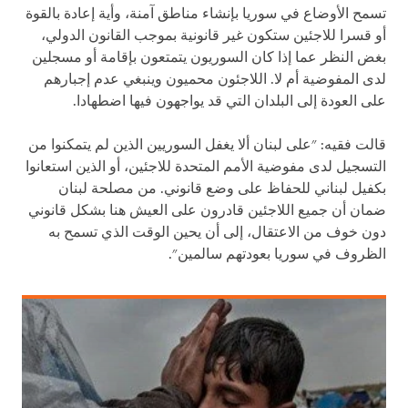
تسمح الأوضاع في سوريا بإنشاء مناطق آمنة، وأية إعادة بالقوة
أو قسرا للاجئين ستكون غير قانونية بموجب القانون الدولي،
بغض النظر عما إذا كان السوريون يتمتعون بإقامة أو مسجلين
لدى المفوضية أم لا. اللاجئون محميون وينبغي عدم إجبارهم
على العودة إلى البلدان التي قد يواجهون فيها اضطهادا.
قالت فقيه: "على لبنان ألا يغفل السوريين الذين لم يتمكنوا من
التسجيل لدى مفوضية الأمم المتحدة للاجئين، أو الذين استعانوا
بكفيل لبناني للحفاظ على وضع قانوني. من مصلحة لبنان
ضمان أن جميع اللاجئين قادرون على العيش هنا بشكل قانوني
دون خوف من الاعتقال، إلى أن يحين الوقت الذي تسمح به
الظروف في سوريا بعودتهم سالمين".