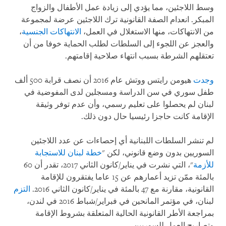
وسط اللاجئين، مما يؤدي إلى زيادة عمل الأطفال والزواج
المبكر. انعدام الصفة القانونية ترك اللاجئين عرضة لمجموعة
من الانتهاكات، منها الاستغلال في العمل،
الانتهاكات الجنسية
،
والعجز عن اللجوء إلى السلطات لطلب الحماية خوفا من أن
تعتقلهم الشرطة بسبب انتهاء صلاحية إقامتهم.
وجدت
هيومن رايتس ووتش عام 2016 أن نصف قرابة 500 ألف
طفل سوري في سن الدراسة ومسجلين لدى المفوضية في
لبنان لم يحصلوا على تعليم رسمي، وأن عدم توفر وثيقة
الإقامة كانت حاجزا رئيسيا حال دون ذلك.
لم تنشر السلطات اللبنانية أي إحصاءات عن عدد اللاجئين
السوريين بدون وضع قانوني، لكن "
خطة لبنان للاستجابة
للأزمة
"، التي نشرت في يناير/كانون الثاني 2017، تقدر أن 60
بالمئة ممّن تزيد أعمارهم عن 15 عاما يفتقرون للإقامة
القانونية، مقارنة مع 47 بالمئة في يناير/كانون الثاني 2016.
التزم
لبنان، في مؤتمر المانحين في فبراير/شباط 2016 في لندن،
بمراجعة الأطر القانونية الحالية المتعلقة بشروط الإقامة
وتصاريح العمل للسوريين.