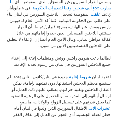
يستثني القرار السوريين غير المسجلين لدى المفوضية، أي
ما
يقارب 500 ألف شخص وفقا لتقديرات الحكومة
. في 6 مايو/أيار
2015،
علقت
المفوضية تسجيل اللاجئين السوريين في لبنان بناء
على طلب من الحكومة اللبنانية. كما أكد الأمن العام لـ هيومن
رايتس ووتش عبر الهاتف، يوم 13 فبراير/شباط، أن القرار
يستثني اللاجئين المسجلين الذين جددوا إقاماتهم من خلال
كفالة مواطن لبناني. وقال الأمن العام أيضا إن الإعفاء لا ينطبق
على اللاجئين الفلسطينيين الآتين من سوريا.
لطالما دعت هيومن رايتس ووتش ومنظمات إغاثة إلى إعفاء
جميع اللاجئين السوريين في لبنان من رسوم تجديد الإقامة.
اعتمد لبنان
شروط إقامة
جديدة في يناير/كانون الثاني 2015، لم
يستطع معظم اللاجئين استيفائها. دون تمتعهم بإقامة، يمكن
اعتقال اللاجئين وتقييد حركتهم. يصعّب عليهم ذلك العمل، أو
إرسال أبنائهم إلى المدرسة، أو الحصول على الرعاية الصحية.
كما يعيق قدرتهم على تسجيل الزواج والولادات، ما يضع
عشرات آلاف
الأطفال السوريين الذين ولدوا في لبنان أمام
خطر انعدام الجنسية. أدى العجز عن العمل إلى تفاقم الفقر