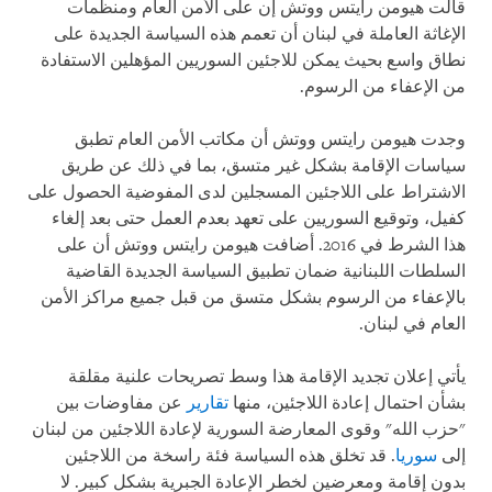
قالت هيومن رايتس ووتش إن على الأمن العام ومنظمات
الإغاثة العاملة في لبنان أن تعمم هذه السياسة الجديدة على
نطاق واسع بحيث يمكن للاجئين السوريين المؤهلين الاستفادة
من الإعفاء من الرسوم.
وجدت هيومن رايتس ووتش أن مكاتب الأمن العام تطبق
سياسات الإقامة بشكل غير متسق، بما في ذلك عن طريق
الاشتراط على اللاجئين المسجلين لدى المفوضية الحصول على
كفيل، وتوقيع السوريين على تعهد بعدم العمل حتى بعد إلغاء
هذا الشرط في 2016. أضافت هيومن رايتس ووتش أن على
السلطات اللبنانية ضمان تطبيق السياسة الجديدة القاضية
بالإعفاء من الرسوم بشكل متسق من قبل جميع مراكز الأمن
العام في لبنان.
يأتي إعلان تجديد الإقامة هذا وسط تصريحات علنية مقلقة
بشأن احتمال إعادة اللاجئين، منها
تقارير
عن مفاوضات بين
"حزب الله" وقوى المعارضة السورية لإعادة اللاجئين من لبنان
إلى
سوريا
. قد تخلق هذه السياسة فئة راسخة من اللاجئين
بدون إقامة ومعرضين لخطر الإعادة الجبرية بشكل كبير. لا