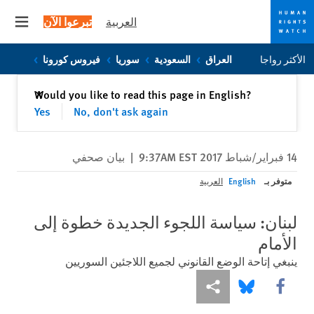
العربية
تبرعوا الآن
 menu
Skip
Skip
الأكثر رواجا
العراق
السعودية
سوريا
فيروس كورونا
to
to
cookie
main
إغلاق
Would you like to read this page in English?
✕
content
privacy
Yes
No, don't ask again
notice
14 فبراير/شباط 2017 9:37AM EST
|
بيان صحفي
متوفر بـ
English
العربية
لبنان: سياسة اللجوء الجديدة خطوة إلى
الأمام
ينبغي إتاحة الوضع القانوني لجميع اللاجئين السوريين
Share this via Facebook
Share this via مشاركة
Share this via Bluesky