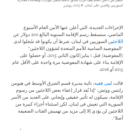
عنصر من الأمن العام يقف قرب سائق حافلة يحمل جوازات وبطاقات مغادرة
لسوريين وافدين على لبنان.
© 2015 رويترز
الإجراءات الجديدة، التي أعلن عنها الأمن العام الأسبوع
الماضي، ستسقط رسم الإقامة السنوية البالغ 200 دولار عن
اللاجئين
السوريين في لبنان، شرط أن يكونوا قد سُجلوا لدى
"المفوضية السامية للأمم المتحدة لشؤون اللاجئين"
(المفوضية) قبل 1 يناير/كانون الثاني 2015، أو حصلوا على
الإقامة بناء على شهادة المفوضية مرة واحدة على الأقل عام
2015 أو 2016.
قالت
لمى فقيه
، نائبة مديرة قسم الشرق الأوسط في هيومن
رايتس ووتش: "إذا نُفذ قرار إعفاء بعض اللاجئين من رسوم
الإقامة، سيكون له تأثير حقيقي وإيجابي على العديد من الأسر
السورية التي تعيش في لبنان. لكن استثناء أجزاء كبيرة من
اللاجئين لن يؤدي إلا إلى مزيد من تهميش الفئات الضعيفة
أصلا".