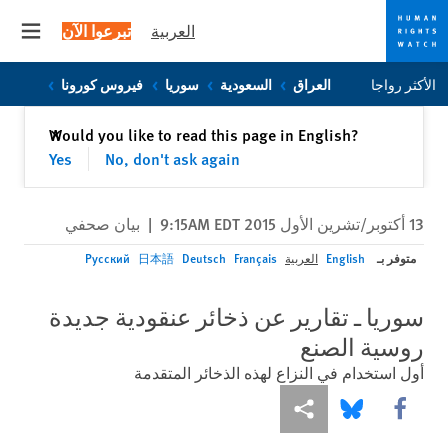
العربية
تبرعوا الآن
 menu
Skip
Skip
الأكثر رواجا
العراق
السعودية
سوريا
فيروس كورونا
to
to
cookie
main
إغلاق
Would you like to read this page in English?
✕
content
privacy
Yes
No, don't ask again
notice
13 أكتوبر/تشرين الأول 2015 9:15AM EDT
|
بيان صحفي
متوفر بـ
English
العربية
Français
Deutsch
日本語
Русский
سوريا ـ تقارير عن ذخائر عنقودية جديدة
روسية الصنع
أول استخدام في النزاع لهذه الذخائر المتقدمة
Share this via Facebook
Share this via مشاركة
Share this via Bluesky