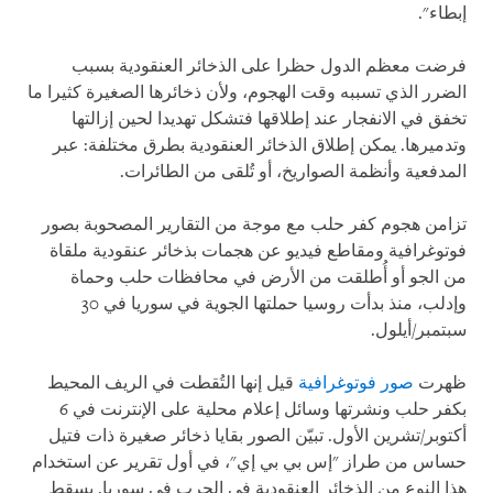
إبطاء".
فرضت معظم الدول حظرا على الذخائر العنقودية بسبب
الضرر الذي تسببه وقت الهجوم، ولأن ذخائرها الصغيرة كثيرا ما
تخفق في الانفجار عند إطلاقها فتشكل تهديدا لحين إزالتها
وتدميرها. يمكن إطلاق الذخائر العنقودية بطرق مختلفة: عبر
المدفعية وأنظمة الصواريخ، أو تُلقى من الطائرات.
تزامن هجوم كفر حلب مع موجة من التقارير المصحوبة بصور
فوتوغرافية ومقاطع فيديو عن هجمات بذخائر عنقودية ملقاة
من الجو أو أُطلقت من الأرض في محافظات حلب وحماة
وإدلب، منذ بدأت روسيا حملتها الجوية في سوريا في 30
سبتمبر/أيلول.
ظهرت
صور فوتوغرافية
قيل إنها التُقطت في الريف المحيط
بكفر حلب ونشرتها وسائل إعلام محلية على الإنترنت في 6
أكتوبر/تشرين الأول. تبيّن الصور بقايا ذخائر صغيرة ذات فتيل
حساس من طراز "إس بي بي إي"، في أول تقرير عن استخدام
هذا النوع من الذخائر العنقودية في الحرب في سوريا. يسقط