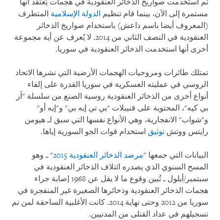
ثم استخدمت صواريخ الذخائر العنقودية في هجمات يُعتقد أنها
مستمرة إلى الآن، بينما قام تنظيم
الدولة الإسلامية
المتطرف
(المعروف أيضا باسم داعش) باستخدام صواريخ الذخائر
العنقودية في النصف الثاني من 2014. لا يُعرف عن أية مجموعة
أخرى أنها استخدمت الذخائر العنقودية في سوريا.
تمتلك طائرات ومروحيات الهجمات الأرضية التي نشرها الاتحاد
الروسي في عمليته العسكرية في سوريا القدرة على إلقاء
أنواع أخرى من الذخائر العنقودية روسية الصنع من سلسلة "آر
بي كيه"، المحتوية على قنيبلات "بي تي إيه بي" و"إيه أو"
و"شواب" الانفجارية، وهي الأنواع نفسها التي سبق لـ هيومن
رايتس ووتش
توثيق
استخدام قوات الجو السورية إياها.
البيانات التي جمعها "
مرصد الذخائر العنقودية 2015
" ـ وهو
المسح السنوي الذي يصدره ائتلاف الذخائر العنقودية في
سبتمبر/أيلول ـ تُبين وقوع ما لا يقل عن 1968 إصابة جراء
هجمات الذخائر العنقودية وذخائرها الصغيرة غير المنفجرة في
سوريا من 2012 وحتى نهاية 2014. كانت الأغلبية الساحقة لمن تم
تسجيلهم في عداد القتلى من المدنيين.