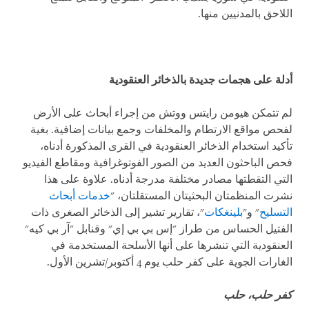
اللاحق بالمدنيين منها.
أدلة على هجمات جديدة بالذخائر العنقودية
لم تتمكن هيومن رايتس ووتش من إجراء أبحاث على الأرض
لفحص مواقع الارتطام والمخلفات وجمع بيانات إضافية. بغية
تأكيد استخدام الذخائر العنقودية في القرى المذكورة أدناه،
فحص الباحثون العديد من الصور الفوتوغرافية ومقاطع الفيديو
التي التقطتها مصادر مختلفة مدرجة أدناه. علاوة على هذا
نشرت المنظمتان البحثيتان المستقلتان، "
خدمات أبحاث
التسليح
" و"
بلينغكات
"، تقارير تشير إلى الذخائر الصغرى ذات
الفتيل الحساس من طراز "إس بي بي إي" وقنابل "آر بي كيه"
العنقودية التي تنشرها على أنها الأسلحة المستخدمة في
الغارات الجوية على كفر حلب يوم 4 أكتوبر/تشرين الأول.
كفر حلب، حلب