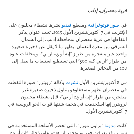
قرية معصران، إدلب
في
صور فوتوغرافية
ومقطع
فيديو
نشرها نشطاء محليون على
الإنترنت في 7 أكتوبر/تشرين الأول 2015، تحت عنوان يذكر
التقاطها في قرية معصران بمحافظة إدلب، إلى الشمال
الشرقي من معرة النعمان، يظهر ما لا يقل عن ذخيرة صغيرة
واحدة غير منفجرة من طراز "إيه أو 2,5 آر تي"، ومخلفات عبوة
من طراز "آر بي كيه 500" التي تستطيع استيعاب ما يصل إلى
108 من الذخائر الصغيرة.
في 8 أكتوبر/تشرين الأول
نشرت
وكالة "رويترز" صورة التقطت
في معصران تظهر مسعفاوهو يتناول ذخيرة صغيرة غير
منفجرة من طراز "إيه أو 2,5 آر تي"، قال نشطاء محليون
لرويترز إنها استُخدمت في هجمة شنتها قوات الجو الروسية في
7 أكتوبر/تشرين الأول.
كانت
مدونة
"براون موزز"، التي تحصر الأسلحة المستخدمة في
سوريا، قد تعرفت في يونيو/حزيران 2013 على ذخائر "إيه أو 2.5