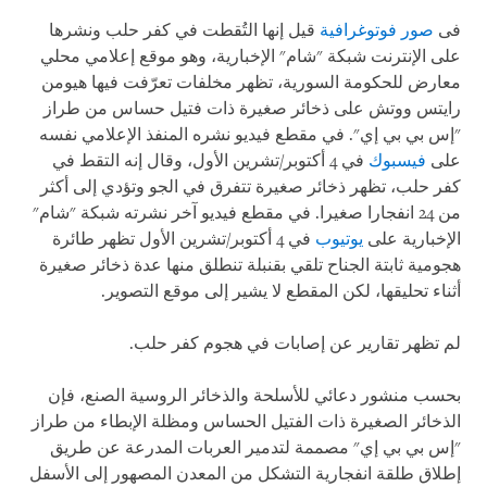
فى
صور فوتوغرافية
قيل إنها التُقطت في كفر حلب ونشرها
على الإنترنت شبكة "شام" الإخبارية، وهو موقع إعلامي محلي
معارض للحكومة السورية، تظهر مخلفات تعرّفت فيها هيومن
رايتس ووتش على ذخائر صغيرة ذات فتيل حساس من طراز
"إس بي بي إي". في مقطع فيديو نشره المنفذ الإعلامي نفسه
على
فيسبوك
في 4 أكتوبر/تشرين الأول، وقال إنه التقط في
كفر حلب، تظهر ذخائر صغيرة تتفرق في الجو وتؤدي إلى أكثر
من 24 انفجارا صغيرا. في مقطع فيديو آخر نشرته شبكة "شام"
الإخبارية على
يوتيوب
في 4 أكتوبر/تشرين الأول تظهر طائرة
هجومية ثابتة الجناح تلقي بقنبلة تنطلق منها عدة ذخائر صغيرة
أثناء تحليقها، لكن المقطع لا يشير إلى موقع التصوير.
لم تظهر تقارير عن إصابات في هجوم كفر حلب.
بحسب منشور دعائي للأسلحة والذخائر الروسية الصنع، فإن
الذخائر الصغيرة ذات الفتيل الحساس ومظلة الإبطاء من طراز
"إس بي بي إي" مصممة لتدمير العربات المدرعة عن طريق
إطلاق طلقة انفجارية التشكل من المعدن المصهور إلى الأسفل