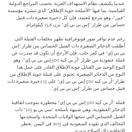
عندما يكتشف نظام الاستهداف العربة. بحسب المراجع الدولية
القياسية، بما فيها "الأسلحة جوية الإطلاق" الذي تنشره مؤسسة
"جين"، وهو مرجع مُعتمد، فإن كل ذخيرة صغيرة ذات فتيل
حساس من طراز "إس بي بي إي" تزن 15,6 كيلوغرام.
رغم عدم توافر صور فوتوغرافية تظهر مخلفات القنبلة التي
أطلقت الذخائر الصغيرة ذات الفتيل الحساس من طراز "إس
بي بي إي" في كفر حلب، فإن الأرجح أن تكون قد صدرت عن
قنبلة عنقودية من طراز "آر بي كيه 500 إس بي بي إي"، وهو
النوع الوحيد من القنابل جوية الإطلاق القادر على حمل هذا
النوع من الذخائر الصغيرة. تحتوي على قنبلة جوية الإطلاق من
طراز "آر بي كيه 500 إس بي بي إي" على 15 ذخيرة صغيرة ذات
فتيل حساس من طراز "إس بي بي إي".
قنبلة "آر بي كيه 500 إس بي بي إي" محظورة بموجب اتفاقية
الذخائر العنقودية، وهي شبيهة بأسلحة "سي بي يو 105" ذات
الفتيل الحساس التي تنتجها الولايات المتحدة، واستخدمها
التحالف الذي تقوده السعودية في 2015 في اليمن. تحظر
الاتفاقية ذلك السلاح بدوره.