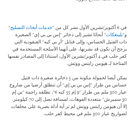
في 6 أكتوبر/تشرين الأول نشر كل من "
خدمات أبحاث التسليح
"
و"
بلينغكات
" أبحاثا تشير إلى ذخائر "إس بي بي إي" الصغيرة
ذات الفتيل الحساس، وإلى قنابل "آر بي كيه" العنقودية التي
يرجح أن تكون قد نشرتها، على أنهما الأسلحة المستخدمة في
كفر حلب في 4 أكتوبر/تشرين الأول، استنادا إلى المصادر نفسها
المتاحة لـ هيومن رايتس ووتش.
يمكن أيضا لحمولة مكونة من 5 ذخائرة صغيرة ذات فتيل
حساس من طراز "إس بي بي إي" أن تنطلق أرضيا من صاروخ
عيار 300 ملم من طراز "9 إم 55 كيه 6"، تطلقه راجمة "بي إم
30 سميرش" متعددة الفوهات، لمسافة تصل إلى 70 كيلومتر.
إلا أن هيومن رايتس ووتش لم تر أية أدلة بصرية على مخلفات
لصواريخ عيار 300 ملم في محيط كفر حلب.