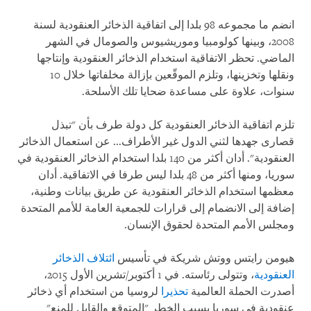
انضم ما مجموعه 98 بلدا إلى اتفاقية الذخائر العنقودية لسنة
2008، وبينها كولومبيا وموريشيوس والصومال في الشهر
الماضي. تحظر الاتفاقية استخدام الذخائر العنقودية وإنتاجها
ونقلها وتخزينها، وتلزم الموقّعين بإزالة مخلفاتها خلال 10
سنوات، علاوة على مساعدة ضحايا تلك الأسلحة.
تلزم اتفاقية الذخائر العنقودية كل دولة طرف بأن "تبذل
قصارى جهدها لثني الدول غير الأطراف... عن استعمال الذخائر
العنقودية". أدان أكثر من 140 بلدا استخدام الذخائر العنقودية في
سوريا، ومنها أكثر من 48 بلدا ليس طرفا في الاتفاقية. أدان
معظمها استخدام الذخائر العنقودية عن طريق بيانات وطنية،
إضافة إلى الانضمام إلى قرارات للجمعية العامة للأمم المتحدة
ومجلس الأمم المتحدة لحقوق الإنسان.
هيومن رايتس ووتش شريكة في تأسيس
ائتلاف الذخائر
العنقودية
، وتتولى رئاسته. في 1 أكتوبر/تشرين الأول 2015،
أصدرت الحملة العالمية
تحذيرا
لروسيا من استخدام أي ذخائر
عنقودية في سوريا بسبب الخطر "المتوقع والقابل للمنع"