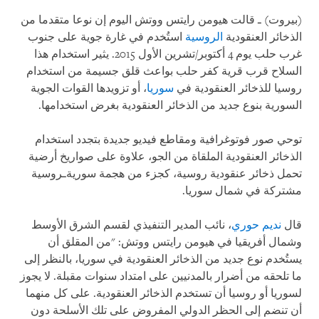
(بيروت) ـ قالت هيومن رايتس ووتش اليوم إن نوعا متقدما من
الذخائر العنقودية
الروسية
استُخدم في غارة جوية على جنوب
غرب حلب يوم 4 أكتوبر/تشرين الأول 2015. يثير استخدام هذا
السلاح قرب قرية كفر حلب بواعث قلق جسيمة من استخدام
روسيا للذخائر العنقودية في
سوريا
، أو تزويدها القوات الجوية
السورية بنوع جديد من الذخائر العنقودية بغرض استخدامها.
توحي صور فوتوغرافية ومقاطع فيديو جديدة بتجدد استخدام
الذخائر العنقودية الملقاة من الجو، علاوة على صواريخ أرضية
تحمل ذخائر عنقودية روسية، كجزء من هجمة سوريةـروسية
مشتركة في شمال سوريا.
قال
نديم حوري
، نائب المدير التنفيذي لقسم الشرق الأوسط
وشمال أفريقيا في هيومن رايتس ووتش: "من المقلق أن
يستُخدم نوع جديد من الذخائر العنقودية في سوريا، بالنظر إلى
ما تلحقه من أضرار بالمدنيين على امتداد سنوات مقبلة. لا يجوز
لسوريا أو روسيا أن تستخدم الذخائر العنقودية. على كل منهما
أن تنضم إلى الحظر الدولي المفروض على تلك الأسلحة دون