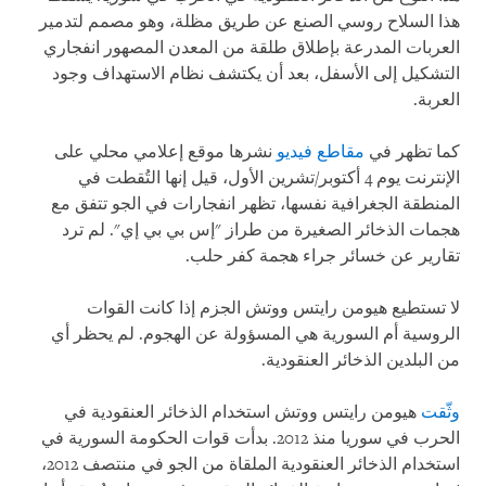
هذا السلاح روسي الصنع عن طريق مظلة، وهو مصمم لتدمير
العربات المدرعة بإطلاق طلقة من المعدن المصهور انفجاري
التشكيل إلى الأسفل، بعد أن يكتشف نظام الاستهداف وجود
العربة.
كما تظهر في
مقاطع فيديو
نشرها موقع إعلامي محلي على
الإنترنت يوم 4 أكتوبر/تشرين الأول، قيل إنها التُقطت في
المنطقة الجغرافية نفسها، تظهر انفجارات في الجو تتفق مع
هجمات الذخائر الصغيرة من طراز "إس بي بي إي". لم ترد
تقارير عن خسائر جراء هجمة كفر حلب.
لا تستطيع هيومن رايتس ووتش الجزم إذا كانت القوات
الروسية أم السورية هي المسؤولة عن الهجوم. لم يحظر أي
من البلدين الذخائر العنقودية.
وثّقت
هيومن رايتس ووتش استخدام الذخائر العنقودية في
الحرب في سوريا منذ 2012. بدأت قوات الحكومة السورية في
استخدام الذخائر العنقودية الملقاة من الجو في منتصف 2012،