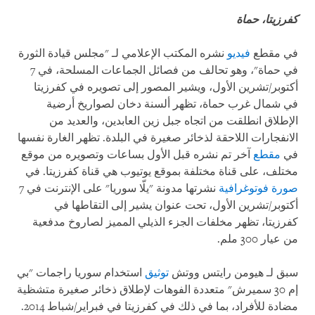
كفرزيتا، حماة
في مقطع
فيديو
نشره المكتب الإعلامي لـ "مجلس قيادة الثورة
في حماة"، وهو تحالف من فصائل الجماعات المسلحة، في 7
أكتوبر/تشرين الأول، ويشير المصور إلى تصويره في كفرزيتا
في شمال غرب حماة، تظهر ألسنة دخان لصواريخ أرضية
الإطلاق انطلقت من اتجاه جبل زين العابدين، والعديد من
الانفجارات اللاحقة لذخائر صغيرة في البلدة. تظهر الغارة نفسها
في
مقطع
آخر تم نشره قبل الأول بساعات وتصويره من موقع
مختلف، على قناة مختلفة بموقع يوتيوب هي قناة كفرزيتا. في
صورة فوتوغرافية
نشرتها مدونة "يلّا سوريا" على الإنترنت في 7
أكتوبر/تشرين الأول، تحت عنوان يشير إلى التقاطها في
كفرزيتا، تظهر مخلفات الجزء الذيلي المميز لصاروخ مدفعية
من عيار 300 ملم.
سبق لـ هيومن رايتس ووتش
توثيق
استخدام سوريا راجمات "بي
إم 30 سميرش" متعددة الفوهات لإطلاق ذخائر صغيرة متشظية
مضادة للأفراد، بما في ذلك في كفرزيتا في فبراير/شباط 2014.