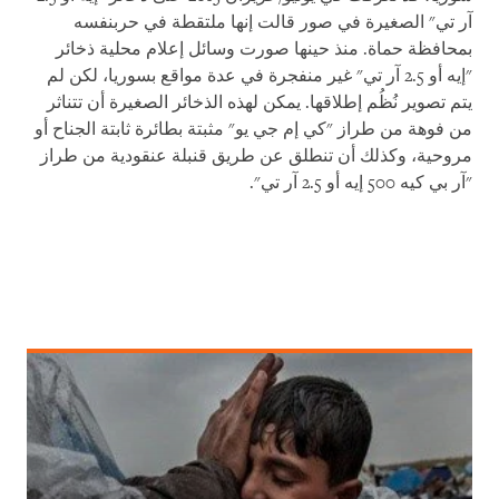
آر تي" الصغيرة في صور قالت إنها ملتقطة في حربنفسه
بمحافظة حماة. منذ حينها صورت وسائل إعلام محلية ذخائر
"إيه أو 2.5 آر تي" غير منفجرة في عدة مواقع بسوريا، لكن لم
يتم تصوير نُظُم إطلاقها. يمكن لهذه الذخائر الصغيرة أن تتناثر
من فوهة من طراز "كي إم جي يو" مثبتة بطائرة ثابتة الجناح أو
مروحية، وكذلك أن تنطلق عن طريق قنبلة عنقودية من طراز
"آر بي كيه 500 إيه أو 2.5 آر تي".