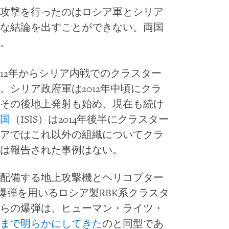
攻撃を行ったのはロシア軍とシリア
な結論を出すことができない。両国
。
12年からシリア内戦でのクラスター
。シリア政府軍は2012年中頃にクラ
その後地上発射も始め、現在も続け
国
（ISIS）は2014年後半にクラスター
アではこれ以外の組織についてクラ
は報告された事例はない。
配備する地上攻撃機とヘリコプター
型子爆弾を用いるロシア製RBK系クラスタ
らの爆弾は、ヒューマン・ライツ・
まで明らかにしてきた
のと同型であ