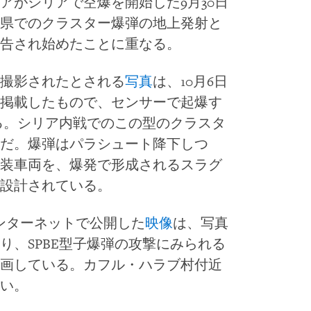
アがシリアで空爆を開始した9月30日
県でのクラスター爆弾の地上発射と
告され始めたことに重なる。
撮影されたとされる
写真
は、10月6日
掲載したもので、センサーで起爆す
いる。シリア内戦でのこの型のクラスタ
だ。爆弾はパラシュート降下しつ
装車両を、爆発で形成されるスラグ
設計されている。
ンターネットで公開した
映像
は、写真
り、SPBE型子爆弾の攻撃にみられる
画している。カフル・ハラブ村付近
い。