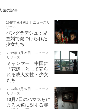
人気の記事
2015年 6月 9日
ニュースリ
Image
リース
バングラデシュ：児
童婚で傷つけられた
少女たち
2019年 3月 21日
ニュース
リリース
ミャンマー：中国に
「花嫁」として売ら
れる成人女性・少女
たち
2024年 7月 17日
ニュース
リリース
10月7日のハマスらに
よる人道に対する罪