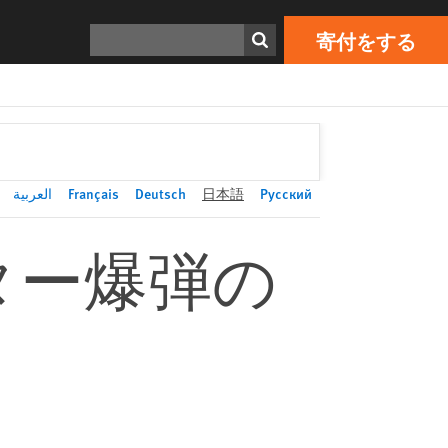
寄付をする
Print
検索
寄付をする
العربية
Français
Deutsch
日本語
Русский
ター爆弾の