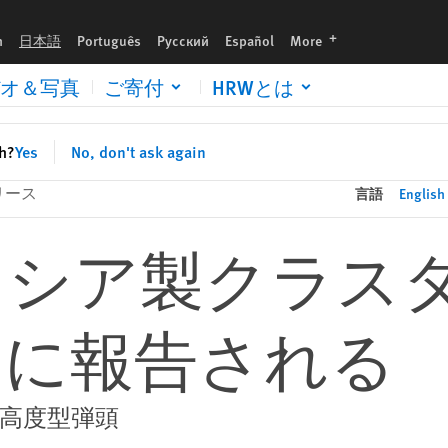
る
languages
h
日本語
Português
Русский
Español
More
オ＆写真
ご寄付
HRWとは
sh?
Yes
No, don't ask again
リース
言語
English
ロシア製クラス
たに報告される
高度型弾頭