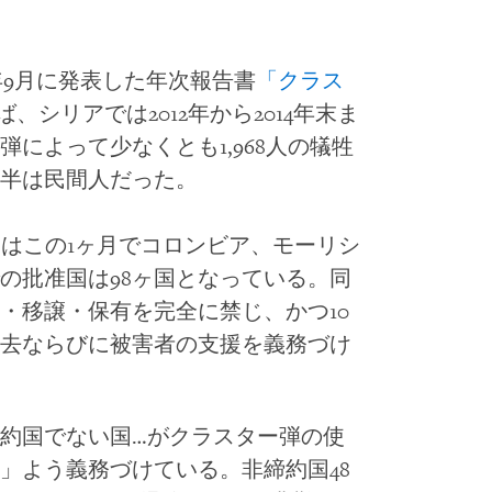
年9月に発表した年次報告書
「クラス
ば、シリアでは2012年から2014年末ま
によって少なくとも1,968人の犠牲
半は民間人だった。
）はこの1ヶ月でコロンビア、モーリシ
の批准国は98ヶ国となっている。同
・移譲・保有を完全に禁じ、かつ10
去ならびに被害者の支援を義務づけ
約国でない国…がクラスター弾の使
」よう義務づけている。非締約国48