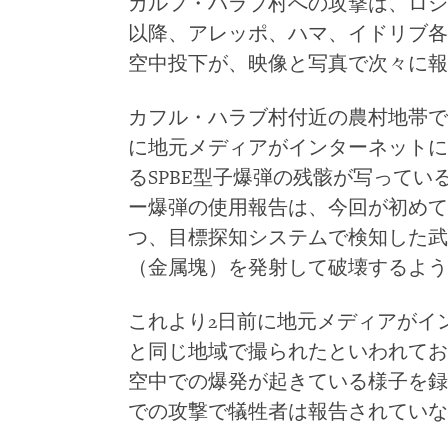
カルフ・ハラブ村への攻撃は、ロシ
以降、アレッポ、ハマ、イドリブ各
空中投下が、映像と写真で次々に報
カフル・ハラブ村付近の農村地帯で
に地元メディアがインターネットに
るSPBE型子爆弾の残骸が写って
ー爆弾の使用報告は、今回が初めて
つ、目標探知システムで検知した武
（金属塊）を発射して破壊するよう
これより2日前に地元メディアがイ
と同じ地域で撮られたといわれてお
空中での爆発が起きている様子を録
での攻撃で犠牲者は報告されていな