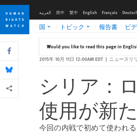
Skip
Skip
シリア：ロシア製クラスター爆弾の使用が新たに報告され
to
to
العربية
简中
繁中
English
Français
Deutsc
cookie
main
privacy
content
国
トピック
報告書
ビデ
notice
閉じる
Would you like to read this page in Engli
✕
Share this via Facebook
2015年 10月 11日 12:00AM EDT
|
ニュースリ
Share this via Bluesky
シリア：
More sharing options
使用が新
今回の内戦で初めて使われる