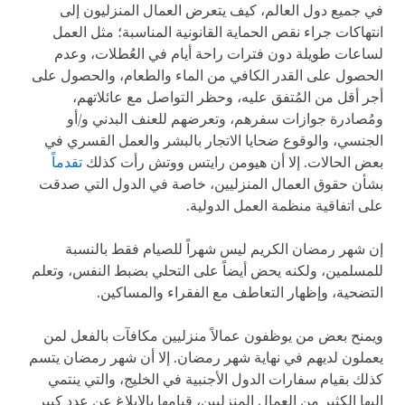
في جميع دول العالم، كيف يتعرض العمال المنزليون إلى
انتهاكات جراء نقص الحماية القانونية المناسبة؛ مثل العمل
لساعات طويلة دون فترات راحة أيام في العُطلات، وعدم
الحصول على القدر الكافي من الماء والطعام، والحصول على
أجر أقل من المُتفق عليه، وحظر التواصل مع عائلاتهم،
ومُصادرة جوازات سفرهم، وتعرضهم للعنف البدني و/أو
الجنسي، والوقوع ضحايا الاتجار بالبشر والعمل القسري في
بعض الحالات. إلا أن هيومن رايتس ووتش رأت كذلك
تقدماً
بشأن حقوق العمال المنزليين، خاصة في الدول التي صدقت
على اتفاقية منظمة العمل الدولية.
إن شهر رمضان الكريم ليس شهراً للصيام فقط بالنسبة
للمسلمين، ولكنه يحض أيضاً على التحلي بضبط النفس، وتعلم
التضحية، وإظهار التعاطف مع الفقراء والمساكين.
ويمنح بعض من يوظفون عمالاً منزليين مكافآت بالفعل لمن
يعملون لديهم في نهاية شهر رمضان. إلا أن شهر رمضان يتسم
كذلك بقيام سفارات الدول الأجنبية في الخليج، والتي ينتمي
إليها الكثير من العمال المنزليين، قيامها بالإبلاغ عن عدد كبير