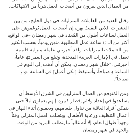
من العمال الذين يفرون من أصحاب العمل هرباً من الانتهاكات.
وقال العديد من العاملات المنزليات في دول الخليج، من بين
العشرات اللاتي التقيتُ بهن، إن أصحاب العمل يُرغموهن على
العمل لساعات أطول من المُعتاد في شهر رمضان –في الواقع،
أكثر من الـ 15 ساعة عمل المطلوبة منهن يومياً، بحسب الكثير
من العاملات المنزليات. ولقد أخبرتني عاملة منزلية فلبينية
تعمل في الإمارات العربية المتحدة، وتبلغ من العمر 42 عاماً،
أخبرتني: "خلال شهر رمضان، يمكن أن أذهب إلى النوم في
الساعة 3 صباحاً، وأستيقظ [لكي أعمل] في الساعة 5:30
صباحاً".
ومن المُتوقع من العمال المنزليين في الشرق الأوسط أن
يساعدوا في إعداد ولائم إفطار كبيرة. إنهم يعملون ليلاً حتى
يتمكن أفراد العائلة من تناول طعامهم، ويعملون أثناء النهار في
أعمال التنظيف ورعاية الأطفال. ويتطلب العمل المنزلي وقتاً
وجهداً طوال العام، إلا أنه غالباً ما يتطلب المزيد من الوقت
والجهد في شهر رمضان.