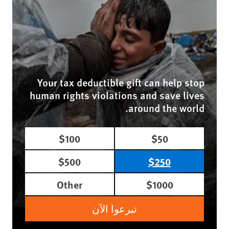
Your tax deductible gift can help stop
human rights violations and save lives
around the world.
$100
$50
$500
$250
Other
$1000
تبرعوا الآن