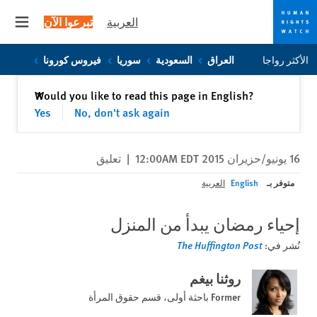
العربية
تبرعوا الآن
 menu
Skip
Skip
الأكثر رواجا
العراق
السعودية
سوريا
فيروس كورونا
to
to
cookie
main
إغلاق
Would you like to read this page in English?
✕
content
privacy
Yes
No, don't ask again
notice
16 يونيو/حزيران 2015 12:00AM EDT
|
تعليق
متوفر بـ
English
العربية
إحياء رمضان يبدأ من المنزل
نُشر في:
The Huffington Post
روثنا بيغم
Former باحثة أولى، قسم حقوق المرأة