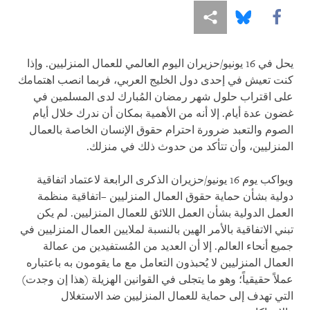
Share this via Facebook
Share this via مشاركة
Share this via Bluesky
يحل في 16 يونيو/حزيران اليوم العالمي للعمال المنزليين. وإذا
كنت تعيش في إحدى دول الخليج العربي، فربما انصب اهتمامك
على اقتراب حلول شهر رمضان المُبارك لدى المسلمين في
غضون عدة أيام. إلا أنه من الأهمية بمكان أن ندرك خلال أيام
الصوم والتعبد ضرورة احترام حقوق الإنسان الخاصة بالعمال
المنزليين، وأن تتأكد من حدوث ذلك في منزلك.
ويواكب يوم 16 يونيو/حزيران الذكرى الرابعة لاعتماد اتفاقية
دولية بشأن حماية حقوق العمال المنزليين –اتفاقية منظمة
العمل الدولية بشأن العمل اللائق للعمال المنزليين. لم يكن
تبني الاتفاقية بالأمر الهين بالنسبة لملايين العمال المنزليين في
جميع أنحاء العالم. إلا أن العديد من المُستفيدين من عمالة
العمال المنزليين لا يُحبذون التعامل مع ما يقومون به باعتباره
عملاً حقيقياً؛ وهو ما يتجلى في القوانين الهزيلة (هذا إن وجدت)
التي تهدف إلى حماية للعمال المنزليين ضد الاستغلال