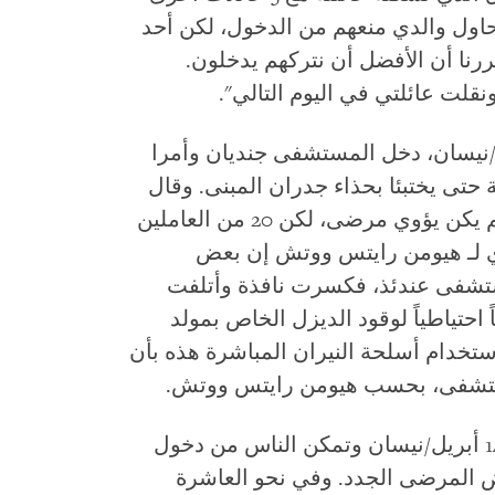
حاول والدي منعهم من الدخول، لكن أحد
ررنا أن الأفضل أن نتركهم يدخلون.
قلت عائلتي في اليوم التالي".
 من بدء القتال في 13 أبريل/نيسان، دخل المستشفى جنديان وأمرا
 حتى يختبئا بحذاء جدران المبنى. وقال
الأطباء إن المستشفى في ذلك الوقت لم يكن يؤوي مرضى، لكن 20 من العاملين
دي لـ هيومن رايتس ووتش إن بعض
تشفى عندئذ، فكسرت نافذة وأتلفت
حتياطياً لوقود الديزل الخاص بمولد
تخدام أسلحة النيران المباشرة هذه بأن
 مستشفى، بحسب هيومن رايتس ووتش.
قال الأطباء إن القتال انحسر في صباح 14 أبريل/نيسان وتمكن الناس من دخول
 المرضى الجدد. وفي نحو العاشرة