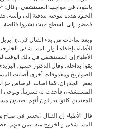
بالقوة، في مواجهة المستشفى. وقال: "
الجنود هدده بتوجيه بندقية إلى رأسه. فق
فمضوا إلى السطح حيث نشروا قنّاصة. ون
وبعد ساعات
الأطباء بإطفاء أنوار المستشفى الخارجية
بقوا بداخله. وقال الدكتور حسين اليزي
الصواريخ ومقذوفات أخرى أصابت المس
بعض الجدران. كما أصاب الرصاص خزاناً ا
المستشفى، فأحدث به تسريباً. ويوحي اس
المعتدين كانوا يعرفون أنهم يصيبون
المستشفى والخروج منه، بمن فيهم بعض