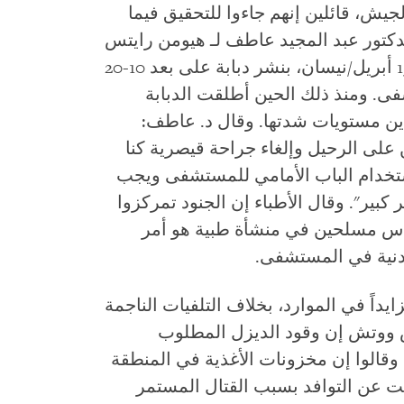
ش، قائلين إنهم جاءوا للتحقيق فيما
الدكتور عبد المجيد عاطف لـ هيومن رايتس
ووتش إن الجيش قام في اليوم التالي، 15 أبريل/نيسان، بنشر دبابة على بعد 10-20
فى. ومنذ ذلك الحين أطلقت الدبابة
ين مستويات شدتها. وقال د. عاطف:
على الرحيل وإلغاء جراحة قيصرية كنا
استخدام الباب الأمامي للمستشفى ويجب
كبير". وقال الأطباء إن الجنود تمركزوا
اس مسلحين في منشأة طبية هو أمر
مدنية في المستشفى.
داً في الموارد، بخلاف التلفيات الناجمة
تس ووتش إن وقود الديزل المطلوب
وقالوا إن مخزونات الأغذية في المنطقة
فت عن التوافد بسبب القتال المستمر