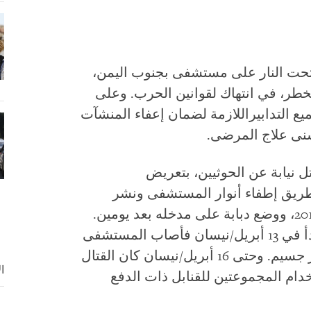
فتحت النار على مستشفى بجنوب اليمن،
خطر، في انتهاك لقوانين الحرب. وعلى
يع التدابيراللازمة لضمان إعفاء المنشآت
تسنى علاج المرضى.
 نيابة عن الحوثيين، بتعريض
ريق إطفاء أنوار المستشفى ونشر
قنّاصة بالقرب منه في 13 أبريل/نيسان 2015، ووضع دبابة على مدخله بعد يومين.
وقام مسلحون معارضون بتنفيذ هجوم بدأ في 13 أبريل/نيسان فأصاب المستشفى
مراراً، كما عرض العاملين الطبيين لخطر جسيم. وحتى 16 أبريل/نيسان كان القتال
ا
م المجموعتين للقنابل ذات الدفع