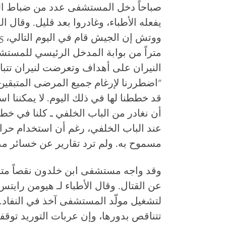
صباحاً دخل المستشفى عدد من ضباط الجي
يفعله الأطباء، وغادروا بعد قليل. وقال 
متراً من بوابة المدخل الرئيسي للمستش
النيران على أهداف وتعرضت لنيران تتبا
"اضطررنا لإرغام جميع المرضى المتبقين 
قد خططنا لها في ذلك اليوم. لا يمكننا 
أن نغادر من الباب الخلفي ـ كلنا في خطر 
عند الباب الخلفي، رغم أن استخدام حر
مسموح به. ولم ترد تقارير عن خسائر 
وقد واجه مستشفى ابن خلدون نقصاً متزاي
عن القتال. وقال الأطباء لـ هيومن راي
لتشغيل مولّد المستشفى آخذ في النفاد. 
تتناقص بدورها، وإن عربات التوريد توق