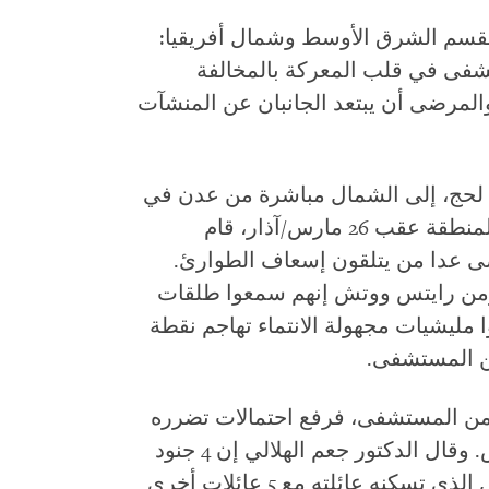
 لقسم الشرق الأوسط وشمال أفريقيا:
تشفى في قلب المعركة بالمخالفة
والمرضى أن يبتعد الجانبان عن المنشآت
حج، إلى الشمال مباشرة من عدن في
جنوب اليمن. وعندما تصاعد القتال في المنطقة عقب 26 مارس/آذار، قام
ى عدا من يتلقون إسعاف الطوارئ.
ـ هيومن رايتس ووتش إنهم سمعوا طلقات
ن، وشاهدوا مليشيات مجهولة الانتماء تهاجم نقطة
من المستشفى، فرفع احتمالات تضرره
جراء القتال بحسب هيومن رايتس ووتش. وقال الدكتور جعم الهلالي إن 4 جنود
قاموا ليلة 13 أبريل/نيسان باقتحام المنزل الذي تسكنه عائلته مع 5 عائلات أخرى