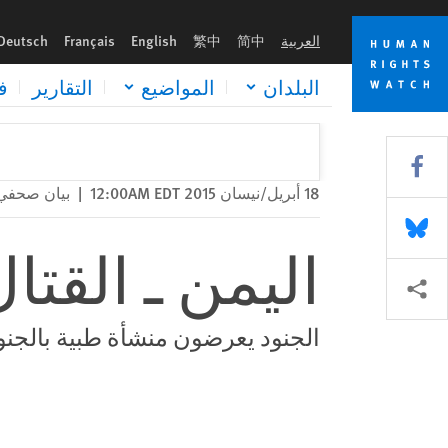
Skip
Skip
اليمن ـ القتال يدمر مستشفى
to
to
العربية
简中
繁中
English
Français
Deutsch
cookie
main
content
privacy
البلدان
المواضيع
التقارير
ف
notice
Share this via Facebook
18 أبريل/نيسان 2015 12:00AM EDT
|
بيان صحفي
Share this via Bluesky
اليمن ـ القت
Share this via مشاركة
الجنود يعرضون منشأة طبية بالجن