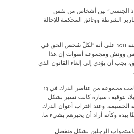
شذوذ الجنسي" بين أشخاص من نفس
ير الشرطة ووثائق المحكمة للإحالة
ينص الفصل 24 من الدستور المغربي لسنة 2011 على أنه "لكلّ شخص الحق في
ايتس ووتش ومجموعة أصوات إن هذا
ق، يجب أن يؤدي إلى إلغاء القانون الذي
وبحسب التقرير الذي أعدته الشرطة، قامت مجموعة من عناصر الدرك في 13
مبر/كانون الأول، حوالي الساعة 11 ليلا، بتوقيف سيارة كانت تسير بشكل
الحسيمة. وعند اقتراب أعوان الدرك
ا بيده وكأنه أراد أن يخبرهم بشيء ما.
 باستجواب الرجلين بشكل منفصل