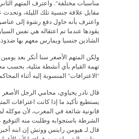
مناسبات مختلفة". واعترف المتهم الثاني
مقابل علاقة جنسية تلك الليلة، وتحدث عن
واعترف بأنه حاول دفع رشوة إلى عناصر 
يقودها عندما تم اعتقاله هي نفس السيار
الشاذين جنسيا ويمارس معهم بها ضذوذه
ولكن المتهم الأصغر سنا أنكر بعد يومين 
تهمة القيام بأي أنشطة مثلية، بحسب محض
"الاعترافات" المنسوبة إليه أثناء المحاكم
قال نادر يحياوي، محامي الرجل الأصغر س
يستطيع تأكيد ما إذا كانت اعترافات المت
قانونية شائعة في المغرب، لأن موكله ل
الشرطة باستجوابه وطلبت منه التوقيع عل
قال لـ هيومن رايتس ووتش إن ابنه أخبر