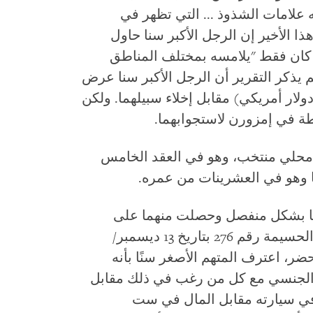
ه علامات الشذوذ ... التي تظهر في
ا الأخير إن الرجل الأكبر سنا حاول
ه كان فقط "يلامسه بمختلف المناطق
يذكر التقرير أن الرجل الأكبر سنا عرض
ى أعوان الدرك مبلغ 970 درهما (100 دولار أمريكي) مقابل إخلاء سبيلهما. ولكن
طة في إمزورن لاستجوابهما.
محلي منتخب، وهو في العقد الخامس
با وهو في العشرينات من عمره.
ا بشكل منفصل وحصلت منهما على
محاضر تحمل توقيعيهما (محضر شرطة الحسيمة رقم 276 بتاريخ 13 ديسمبر/
إلى هذا المحضر، اعترف المتهم الأصغر سنًا بأنه
 الجنسي مع كل من رغب في ذلك مقابل
ر في سيارته مقابل المال في ست