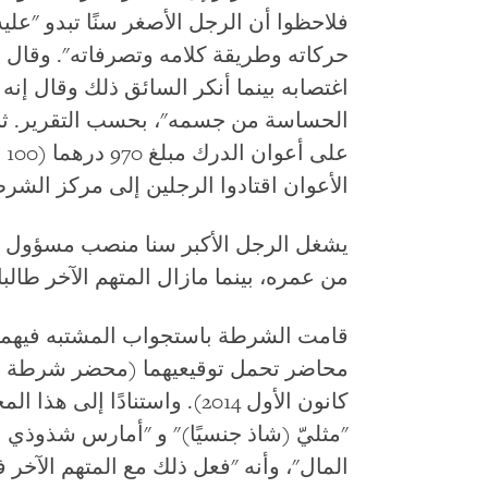
فلاحظوا أن الرجل الأصغر سنًا تبدو "علي
حركاته وطريقة كلامه وتصرفاته". وقال هذ
اغتصابه بينما أنكر السائق ذلك وقال إن
الحساسة من جسمه"، بحسب التقرير. ثم 
عل
الأعوان اقتادوا الرجلين إلى مركز الشر
يشغل الرجل الأكبر سنا منصب مسؤول 
من عمره، بينما مازال المتهم الآخر طال
قامت الشرطة باستجواب المشتبه فيهم
كانون الأول 2014). واستنادًا 
"مثليّ (شاذ جنسيًا)" و "أمارس شذوذي
المال"، وأنه "فعل ذلك مع المتهم الآخ