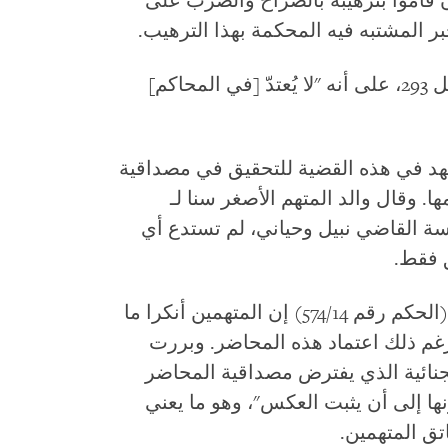
 قاموا بترهيبه بالصراخ والضرب على
بر المشتبه فيه المحكمة بهذا الترهيب.
، في الفصل 293، على أنه "لا يُعتدّ [في المحاكم]
 جهد في هذه القضية للتحقيق في مصداقية
ا. وقال والد المتهم الأصغر سنا لـ
ة القاضي نبيل وحياني، لم تستدع أي
 فقط.
قالت المحكمة في نص الحكم المكتوب (الحكم رقم 574/14) إن المتهمين أنكرا ما
م ذلك اعتماد هذه المحاضر. وبررت
مسطرة الجنائية الذي يفترض مصداقية المحاضر
ها إلى أن يثبت العكس"، وهو ما يعني
ق المتهمين.