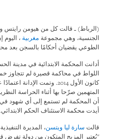
(الرباط) ـ قالت كل من هيومن رايتس 
الجنسية، وهي مجموعة
مغربية
، اليوم إ
الطوعي يقضيان أحكامًا بالسجن بعد محاكم
أدانت المحكمة الابتدائية في مدينة الح
كانون الأول 2014. وتمت الإدا
المتهمين صرّحا بها أثناء الحراسة النظرية
أيدت محكمة الاستئناف الحكم الابتدائي.
قالت
سارة ليا ويتسن
، المديرة التنفيذ
"يُعتبر المزيج المتكون من دولة تفرض ق