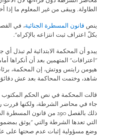
محاضر الشرطة دون قراءتها لأن الأعوان
الطاولة. ويبقى من غير المعلوم ما إذا أخ
ينص
قانون المسطرة الجنائية
بكلّ اعتراف ثبت انتزاعه بالإكراه".
يبدو أن المحكمة الابتدائية لم تبذل أي
"اعترافات" المتهمين بعد أن أنكراها أمامه
هيومن رايتس ووتش، إن المحكمة، برئاس
شاهد، وختمت المحاكمة بعد عش دقائق
جاء في محاضر الشرطة، ولكنها قررت رغ
ذلك بالفصل 290 من قانون ال
التي تعدها الشرطة والتي "يوثق بمضمون
وضع مسؤولية إثبات عدم صحتها على عات