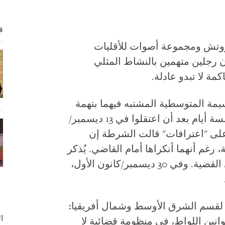
ق
ووتش ومجموعة أصوات للأقليات
ن رجلين متهمين بالنشاط المثلي
ة لا تبدو عادلة.
سيمة المتوسطية المشتبه فيهما بتهمة
اللواط في محاكمة قصيرة لم تتجاوز خمسة أيام بعد أن اعتقلوا في 13 ديسمبر/
نة اعتمادًا على "اعترافات" قالت الشرطة إن
، رغم أنهما أنكراها أمام القاضي. يُذكر
أن المحكمة لم تستمع إلى أي شهود في القضية. وفي 30 ديسمبر/كانون الأول،
ية لقسم الشرق الأوسط وشمال أفريقيا:
ا
وانين اللواط، في منظومة قضائية لا