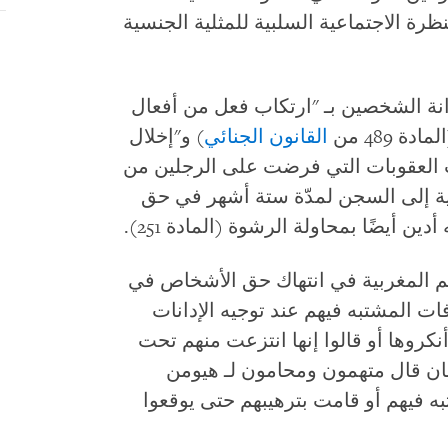
رة الاجتماعية السلبية للمثلية الجنسية
نة الشخصين بـ "ارتكاب فعل من أفعال
489 من
القانون الجنائي
) و"إخلال
ة 483)، ولكنها خففت العقوبات التي فرضت على الرجلين من
ة إلى السجن لمدّة ستة أشهر في حق
ن أيضًا بمحاولة الرشوة (المادة 251).
المغربية في انتهاك حق الأشخاص في
ات المشتبه فيهم عند توجيه الإدانات
نكروها أو قالوا إنها انتزعت منهم تحت
حيان قال متهمون ومحامون لـ هيومن
فيهم أو قامت بترهيبهم حتى يوقعوا