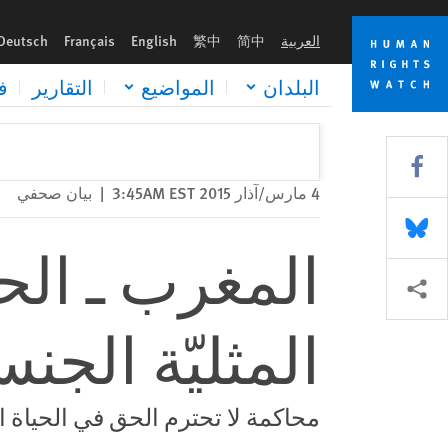
Skip
Skip
المغرب ـ الحكم على شخصين بتهمة المثليّة الجنسية
to
to
العربية
简中
繁中
English
Français
Deutsch
cookie
main
content
privacy
البلدان
المواضيع
التقارير
ف
notice
Share this via Facebook
4 مارس/آذار 2015 3:45AM EST
|
بيان صحفي
Share this via Bluesky
المغرب ـ ال
Share this via مشاركة
المثليّة الجنس
محاكمة لا تحترم الحق في الحياة 