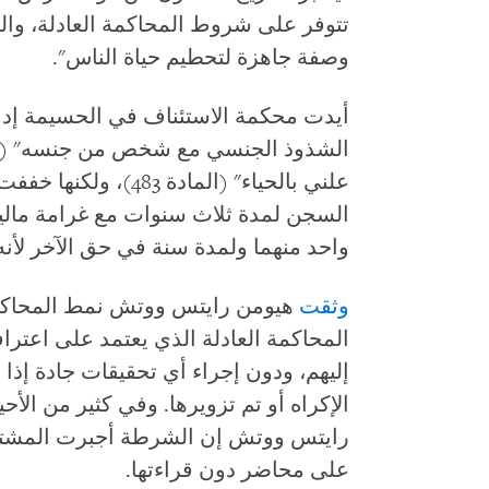
تتوفر على شروط المحاكمة العادلة، والنظ
وصفة جاهزة لتحطيم حياة الناس".
أيدت محكمة الاستئناف في الحسيمة إدا
الشذوذ الجنسي مع شخص من جنسه" (المادة 
علني بالحياء" (الماد
السجن لمدة ثلاث سنوات مع غرامة مالي
واحد منهما ولمدة سنة في حق الآخر لأنه أدي
وثقت
هيومن رايتس ووتش نمط المحاكم 
المحاكمة العادلة الذي يعتمد على اعتراف
إليهم، ودون إجراء أي تحقيقات جادة إذا أ
الإكراه أو تم تزويرها. وفي كثير من الأ
رايتس ووتش إن الشرطة أجبرت المشتبه 
على محاضر دون قراءتها.