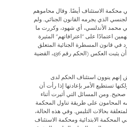
في محكمة الاستئناف أيضًا. وقال محاموهم
الجنسي الذي يجرمه القانون الجنائي. ولم
ي محمد الأندلسي، أي شهود، وكررت ما
همين اعتمادًا على "اعترافاتهم" المثيرة
د في قانون المسطرة الجنائية المتعلق
بافتراض مصداقية محاضر الشرطة إلى أن يثبت العكس (الحكم رقم 436، القضية
 إنهم ينوون استئناف الحكم لدى
نها تستطيع الأمر بإعادتها إذا رأت أن
صحيح. ومن المسائل التي أثيرت أثناء
مه المحامون على طريقة تناول المحكمة
لمتعلقة بحالات التلبس. وفي هذه الحالة،
 المحكمة الابتدائية ومحكمة الاستئناف