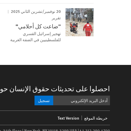
20 نوفمبر/تشرين الثاني 2025
تقرير
”ضاعت كل أحلامي“
تهجير إسرائيل القسري
للفلسطينيين في الضفة الغربية
احصلوا على تحديثات حقوق الإنسان حول
تسجيل
Footer
خريطة الموقع
Text Version
menu
e, 34th Floor | New York,
NY
10118-3299
USA
|
t
1.212.290.4700