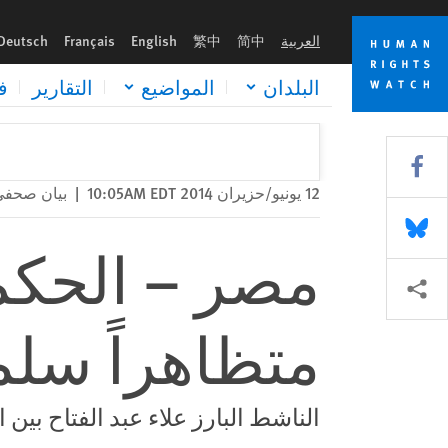
Skip
Skip
مصر – الحكم بالسجن 15 عاماً على 25 متظاهراً سلمياً
to
to
العربية
简中
繁中
English
Français
Deutsch
cookie
main
content
privacy
البلدان
المواضيع
التقارير
ف
notice
Share this via Facebook
12 يونيو/حزيران 2014 10:05AM EDT
|
بيان صحفي
Share this via Bluesky
Share this via مشاركة
متظاهراً سلمي
الناشط البارز علاء عبد الفتاح بين