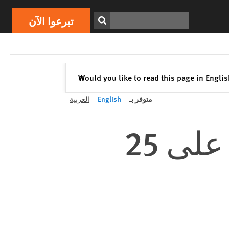
تبرعوا الآن
Print
ابحث
تبرعوا الآن
إغلاق
Would you like to read this page in Engli
✕
متوفر بـ
English
العربية
مصر – الحكم بالسجن 15 عاماً على 25