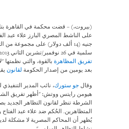
جنيه (14 ألف دولار) على مجموعة م
سلمية في 26 نوفمبر/تشرين الثاني 2013 بالقاهرة. كانت الشرطة قد لجأت إلى
تفريق المظاهرة
بالقوة، والتي نظمتها "
بعد يومين من إصدار الحكومة
لقانون
يقي
وقال
جو ستورك
، نائب المدير التنفيذ
هيومن رايتس ووتش: "أظهر تفريق الشر
الشرطة تنظر لقانون التظاهر الجديد بص
المتظاهرين. الحُكم ضد علاء عبد الفتاح و
يُظهر أن المحاكم المصرية لا مشكلة لديه
نشاط التظاهر السلمي".