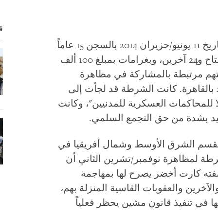
ق
(بيروت،) – قضت محكمة في القاهرة بتاريخ 11 يونيو/حزيران 2014 بالسجن 15 عاماً
على الناشط المصري البارز علاء عبد الفتاح و24 آخرين، وبغرامات بمبلغ 100 ألف
ن التهم مرتبطة بالمشاركة في مظاهرة
لا للمحاكمات العسكرية للمدنيين"، وكانت
د بشدة من حق التجمع السلمي.
ي لقسم الشرق الأوسط وشمال أفريقيا في
طة لمظاهرة نوفمبر/تشرين الثاني أن
فته كارت أخضر يصرح لها بمهاجمة
الآخرين والعقوبات القاسية المنزلة بهم،
ا في تنفيذ قانون مشين يحظر فعلياً