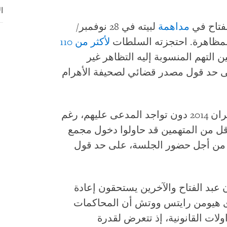
ا
فتاح في
مداهمة
لبيته في 28 نوفمبر/
لمظاهرة. احتجزته السلطات
لأكثر من 110
 التهم المنسوبة إليه التظاهر غير
ى حد قول مصدر قضائي لصحيفة الأهرام
انعقدت جلسة المحكمة في 11 يونيو/حزيران 2014 دون تواجد المدعى عليهم، رغم
لأقل من المتهمين قد حاولوا دخول مجمع
 من أجل حضور الجلسة، على حد قول
ن عبد الفتاح والآخرين يستحقون إعادة
رى هيومن رايتس ووتش أن المحاكمات
لات القانونية، إذ تتعرض لقدرة